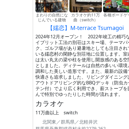
まわりの自然にな
カラオケ約11万
各種ボードゲ
じんでいる建物
曲（switch）
【嬬恋】M-terrace Tsumagoi
2024年12月オープン！ 2022年竣工の精巧
イブリット工法の別荘はスキー場、テーマパ
ク、ゴルフ場があり避暑地としても注目され
いる嬬恋村の閑静な別荘地に位置します。室
は太い丸太の梁や柱を使用し開放感のある空
としました。ディテールは自然の多いい環境
調和した美しい造形です。また、最新の設備
快適さも追求しました、リビングダイニング
アウトドアリビング的なBBQデッキ（防虫カ
テン付）でより広く利用でき、薪ストーブを
んで特別でゆったりした時間が流れます。
カラオケ
11万曲以上 switch
北関東／群馬県／北軽井沢
群馬県吾妻郡嬬恋村大前2279-262