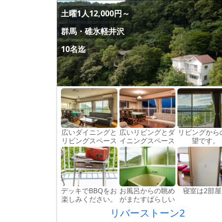
土曜1人12,000円～
群馬・碓氷軽井沢
10名迄
広いダイニングと
広いリビングとダ
リビングから
リビングスペース
イニングスペース
望です。
デッキでBBQをお
お風呂からの眺め
寝室は2部屋
楽しみください。
がまたすばらしい
リバーストーン2