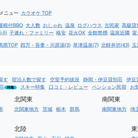
メニュー
カラオケ TOP
屋根付BBQ
大人数
おしゃれ
温泉
ログハウス
古民家
高級貸
i-Fi
子連れ・ファミリー
格安
花火OK
全館禁煙
温泉近隣
富
馬県TOP
四万・吾妻・川原湯(3)
草津温泉(7)
北軽井沢(43)
玉
探す
宿泊人数で探す
空室予約状況
静岡・伊豆貸別荘
伊豆
荘
スキー特集
口コミ・レビュー
ペンション民宿
お
特集
北関東
南関東
形
北関東地方
茨城
栃木
群馬
南関東地方
埼
北陸
東