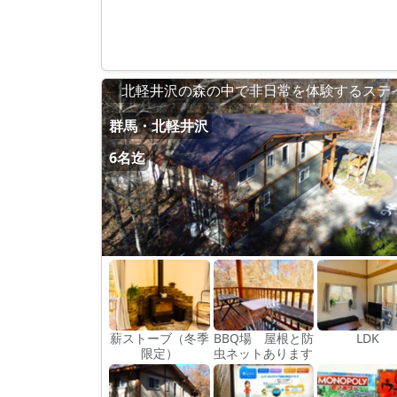
北軽井沢の森の中で非日常を体験するステ
群馬・北軽井沢
6名迄
薪ストーブ（冬季
BBQ場 屋根と防
LDK
限定）
虫ネットあります