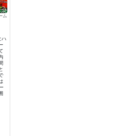
ーム
なハ
ー
て
内
間
と
で
は
ー
囲