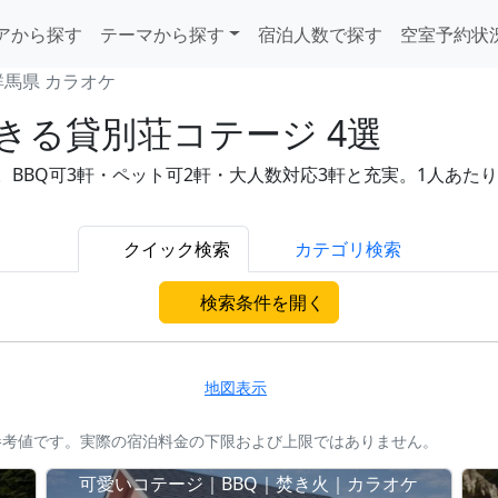
アから探す
テーマから探す
宿泊人数で探す
空室予約状
群馬県 カラオケ
きる貸別荘コテージ 4選
BQ可3軒・ペット可2軒・大人数対応3軒と充実。1人あたり12,
クイック検索
カテゴリ検索
検索条件を開く
地図表示
参考値です。実際の宿泊料金の下限および上限ではありません。
可愛いコテージ｜BBQ｜焚き火｜カラオケ