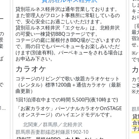
し
貸別荘ルネス軽井沢は通年営業しております。
キ
また管理人がフロント事務所に常駐しているの
お
ー
で、安心安全にお過ごしいただけます。
［
貸別荘ルネス軽井沢『エクセル』は、北軽井沢
最
の
の可愛い一棟貸切BBQコテージです。
宿
景
コテージの庭に屋根付きBBQ場がございますの
せ
楽
で、雨の日でもバーベキューをお楽しみいただ
けます(別途有料)。バーベキューをされる場合は
※
ば
お申込み下さい。
で
カラオケ
コテージのリビングで歌い放題カラオケセット
カ
で
（レンタル）標準1200曲＋通信カラオケ（最新
ご
曲更新）
※
1回1泊滞在中までの時間 5,500円(夜10時まで)
群馬県甘楽郡下仁田町大字西野牧字和美沢12154-261
「お家カラオケ」パーソナルカラオケOnSTAGE
（オンステージ）のハイエンドモデルです。
貸
合
北関東／群馬県／北軽井沢
子
群馬県吾妻郡嬬恋村鎌原1902-10