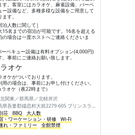
ます。客室にはカラオケ、麻雀設備、バーベ
ュー設備など、多種多様な設備をご用意して
ります。
宿泊人数に関して］
大15名までの宿泊が可能です。16名を超える
泊の場合は一度ホストへご連絡くださいま
。
バーベキュー設備は有料オプション(4,000円)
す。事前にご連絡お願い致します。
カラオケ
ラオケがついております。
利用の場合は、事前にお申し付けください。
カラオケ（夜22時まで）
北関東／群馬県／北軽井沢
群馬県吾妻郡嬬恋村大前2279-605 プリンスランド別荘地 虹の街691番
別荘
BBQ
大人数
宿・ワーケーション・研修
Wi-Fi
連れ・ファミリー
全館禁煙