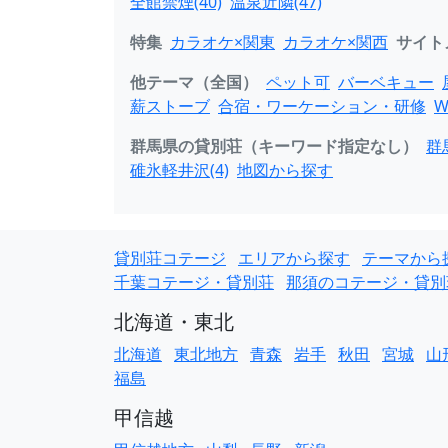
全館禁煙(40)
温泉近隣(47)
特集
カラオケ×関東
カラオケ×関西
サイト
他テーマ（全国）
ペット可
バーベキュー
薪ストーブ
合宿・ワーケーション・研修
W
群馬県の貸別荘（キーワード指定なし）
群
碓氷軽井沢(4)
地図から探す
貸別荘コテージ
エリアから探す
テーマから
千葉コテージ・貸別荘
那須のコテージ・貸別
北海道・東北
北海道
東北地方
青森
岩手
秋田
宮城
山
福島
甲信越