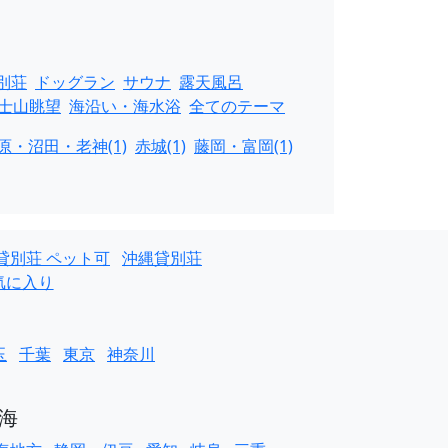
別荘
ドッグラン
サウナ
露天風呂
士山眺望
海沿い・海水浴
全てのテーマ
原・沼田・老神(1)
赤城(1)
藤岡・富岡(1)
貸別荘 ペット可
沖縄貸別荘
気に入り
玉
千葉
東京
神奈川
海