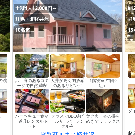
土曜1人12,000円～
¥1
群馬・北軽井沢
群
10名迄
1
の眺
広い庭のあるコテ
天井が高く開放感
1階寝室(布団6
ージで自然満喫
のあるリビング
組）
ダ
。
バーベキュー食材
テラスでBBQ♪ビ
焚き火：炎の揺ら
+道具レンタルセ
ールサーバーレン
めきでリラックス
ット
タル有
収
貸別荘ルネス軽井沢