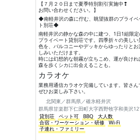
【７月２０日まで夏季特別割引実施中❢
お問い合わせください。】
◆南軽井沢の森に佇む、眺望抜群のプライベ
ト別荘◆
南軽井沢の静かな森の中に建つ、1日1組限定
プライベート貸別荘です。四季折々の美しい
色を、バルコニーやデッキからゆったりとお
しみいただけます。
時には幻想的な朝霧が立ちこめ、運が良けれ
森を歩くシカに出会えることも。
カラオケ
業務用通信カラオケ完備しています。皆さん
ぜひお楽しみ下さい。
北関東／群馬県／碓氷軽井沢
貸別荘
ペット可
BBQ
大人数
合宿・ワーケーション・研修
Wi-Fi
子連れ・ファミリー