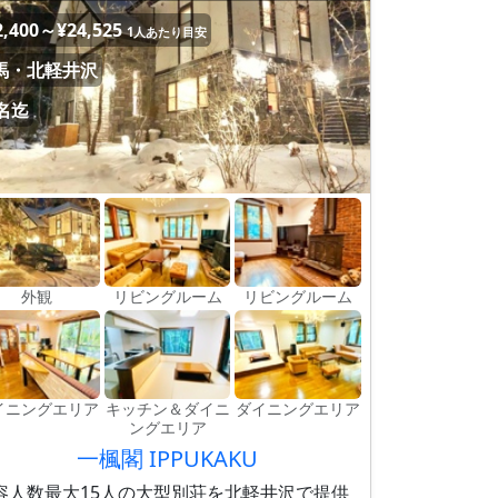
2,400～¥24,525
1人あたり目安
馬・北軽井沢
5名迄
外観
リビングルーム
リビングルーム
イニングエリア
キッチン＆ダイニ
ダイニングエリア
ングエリア
一楓閣 IPPUKAKU
容人数最大15人の大型別荘を北軽井沢で提供