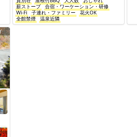
貸別荘
屋根付BBQ
大人数
おしゃれ
薪ストーブ
合宿・ワーケーション・研修
Wi-Fi
子連れ・ファミリー
花火OK
全館禁煙
温泉近隣
イ