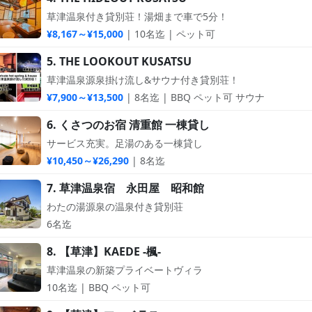
草津温泉付き貸別荘！湯畑まで車で5分！
¥8,167～¥15,000
| 10名迄 | ペット可
5. THE LOOKOUT KUSATSU
草津温泉源泉掛け流し&サウナ付き貸別荘！
¥7,900～¥13,500
| 8名迄 | BBQ ペット可 サウナ
6. くさつのお宿 清重館 一棟貸し
サービス充実。足湯のある一棟貸し
¥10,450～¥26,290
| 8名迄
7. 草津温泉宿 永田屋 昭和館
わたの湯源泉の温泉付き貸別荘
6名迄
8. 【草津】KAEDE -楓-
草津温泉の新築プライベートヴィラ
10名迄 | BBQ ペット可