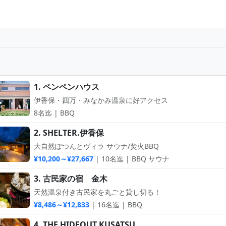
1. ペンペンハウス
伊香保・四万・みなかみ温泉に好アクセス
8名迄 | BBQ
2. SHELTER.伊香保
大自然ぽつんとヴィラ サウナ/焚火BBQ
¥10,200～¥27,667
| 10名迄 | BBQ サウナ
3. 古民家の宿 金木
天然温泉付き古民家を丸ごと貸し切る！
¥8,486～¥12,833
| 16名迄 | BBQ
4. THE HIDEOUT KUSATSU