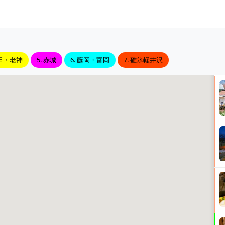
沼田・老神
5. 赤城
6. 藤岡・富岡
7. 碓氷軽井沢