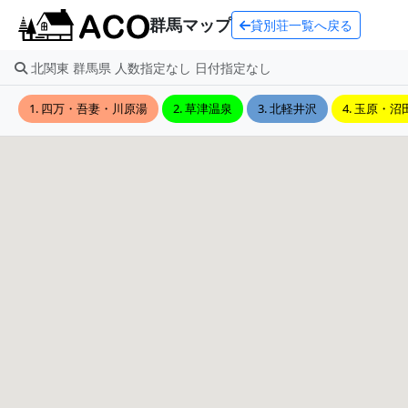
群馬マップ
貸別荘一覧へ戻る
北関東 群馬県 人数指定なし 日付指定なし
1. 四万・吾妻・川原湯
2. 草津温泉
3. 北軽井沢
4. 玉原・