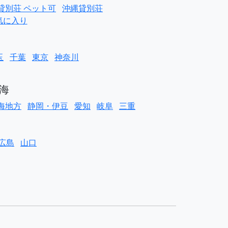
貸別荘 ペット可
沖縄貸別荘
気に入り
玉
千葉
東京
神奈川
海
海地方
静岡・伊豆
愛知
岐阜
三重
広島
山口