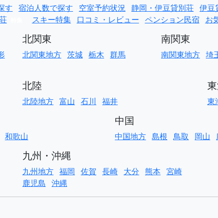
探す
宿泊人数で探す
空室予約状況
静岡・伊豆貸別荘
伊豆
荘
スキー特集
口コミ・レビュー
ペンション民宿
お
特集
北関東
南関東
形
北関東地方
茨城
栃木
群馬
南関東地方
埼
北陸
東
北陸地方
富山
石川
福井
東
中国
和歌山
中国地方
島根
鳥取
岡山
九州・沖縄
九州地方
福岡
佐賀
長崎
大分
熊本
宮崎
鹿児島
沖縄