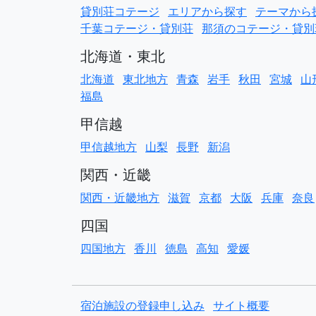
貸別荘コテージ
エリアから探す
テーマから
千葉コテージ・貸別荘
那須のコテージ・貸別
北海道・東北
北海道
東北地方
青森
岩手
秋田
宮城
山
福島
甲信越
甲信越地方
山梨
長野
新潟
関西・近畿
関西・近畿地方
滋賀
京都
大阪
兵庫
奈良
四国
四国地方
香川
徳島
高知
愛媛
宿泊施設の登録申し込み
サイト概要