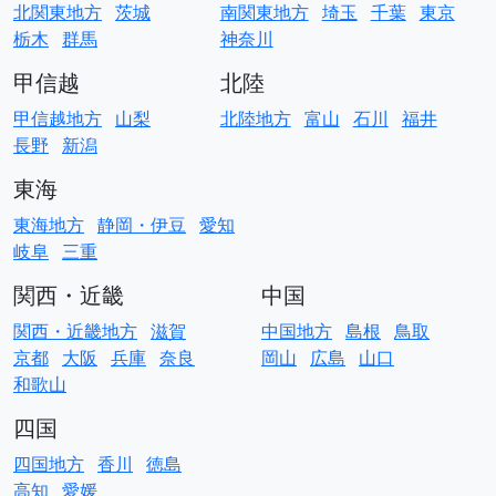
北関東地方
茨城
南関東地方
埼玉
千葉
東京
栃木
群馬
神奈川
甲信越
北陸
甲信越地方
山梨
北陸地方
富山
石川
福井
長野
新潟
東海
東海地方
静岡・伊豆
愛知
岐阜
三重
関西・近畿
中国
関西・近畿地方
滋賀
中国地方
島根
鳥取
京都
大阪
兵庫
奈良
岡山
広島
山口
和歌山
四国
四国地方
香川
徳島
高知
愛媛