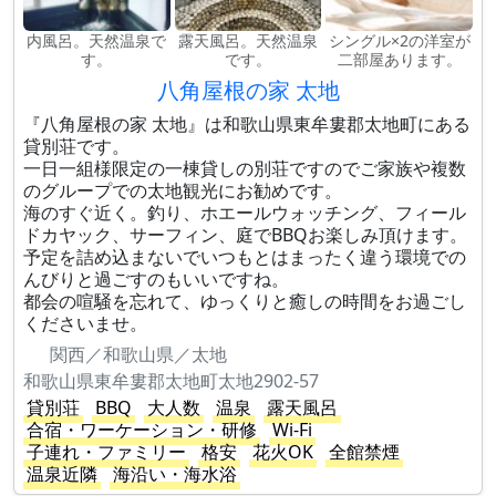
内風呂。天然温泉で
露天風呂。天然温泉
シングル×2の洋室が
す。
です。
二部屋あります。
八角屋根の家 太地
『八角屋根の家 太地』は和歌山県東牟婁郡太地町にある
貸別荘です。
一日一組様限定の一棟貸しの別荘ですのでご家族や複数
のグループでの太地観光にお勧めです。
海のすぐ近く。釣り、ホエールウォッチング、フィール
ドカヤック、サーフィン、庭でBBQお楽しみ頂けます。
予定を詰め込まないでいつもとはまったく違う環境での
んびりと過ごすのもいいですね。
都会の喧騒を忘れて、ゆっくりと癒しの時間をお過ごし
くださいませ。
関西／和歌山県／太地
和歌山県東牟婁郡太地町太地2902-57
貸別荘
BBQ
大人数
温泉
露天風呂
合宿・ワーケーション・研修
Wi-Fi
子連れ・ファミリー
格安
花火OK
全館禁煙
温泉近隣
海沿い・海水浴