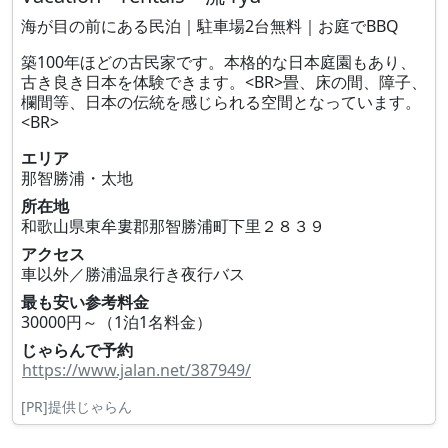
海が目の前にある民泊｜駐車場2台無料｜お庭でBBQ
築100年ほどの古民家です。本格的な日本庭園もあり、
古き良き日本を体験できます。<BR>畳、床の間、障子、
欄間等、日本の伝統を感じられる空間となっています。
<BR>
エリア
那智勝浦・太地
所在地
和歌山県東牟婁郡那智勝浦町下里２８３９
アクセス
車以外／勝浦温泉行き夜行バス
最も安い参考料金
30000円～（1泊1名料金）
じゃらんで予約
https://www.jalan.net/387949/
[PR]提供じゃらん