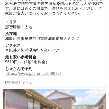
20分程で熊野古道の世界遺産を訪れるのにも大変便利で
す。夏には近くの川原で川遊びをお楽しみください。ご
家族ご友人とゆっくりおくつろぎください。
エリア
那智勝浦・太地
所在地
和歌山県東牟婁郡那智勝浦町市屋３５２‐２
アクセス
車以外／勝浦温泉行き夜行バス
最も安い参考料金
5610円～（1泊1名料金）
じゃらんで予約
https://www.jalan.net/349877/
[PR]提供じゃらん