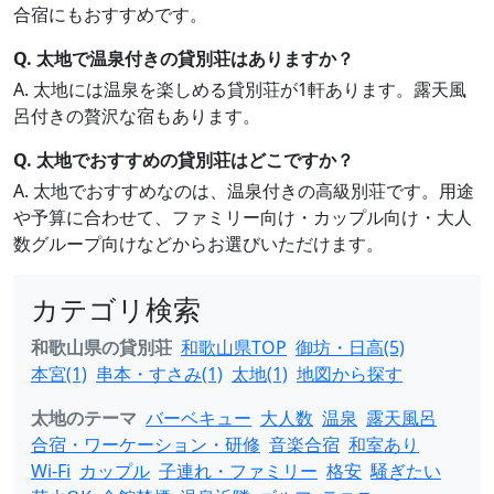
合宿にもおすすめです。
Q. 太地で温泉付きの貸別荘はありますか？
A. 太地には温泉を楽しめる貸別荘が1軒あります。露天風
呂付きの贅沢な宿もあります。
Q. 太地でおすすめの貸別荘はどこですか？
A. 太地でおすすめなのは、温泉付きの高級別荘です。用途
や予算に合わせて、ファミリー向け・カップル向け・大人
数グループ向けなどからお選びいただけます。
カテゴリ検索
和歌山県の貸別荘
和歌山県TOP
御坊・日高(5)
本宮(1)
串本・すさみ(1)
太地(1)
地図から探す
太地のテーマ
バーベキュー
大人数
温泉
露天風呂
合宿・ワーケーション・研修
音楽合宿
和室あり
Wi-Fi
カップル
子連れ・ファミリー
格安
騒ぎたい