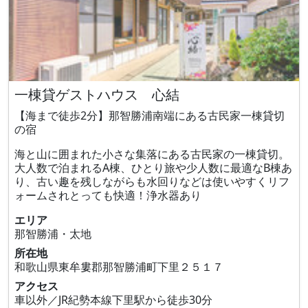
一棟貸ゲストハウス 心結
【海まで徒歩2分】那智勝浦南端にある古民家一棟貸切
の宿
海と山に囲まれた小さな集落にある古民家の一棟貸切。
大人数で泊まれるA棟、ひとり旅や少人数に最適なB棟あ
り、古い趣を残しながらも水回りなどは使いやすくリフ
ォームされとっても快適！浄水器あり
エリア
那智勝浦・太地
所在地
和歌山県東牟婁郡那智勝浦町下里２５１７
アクセス
車以外／JR紀勢本線下里駅から徒歩30分