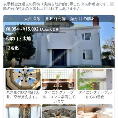
表示料金は過去の見積り実績を統計的に示した中央参考値です。実
際の宿泊料金の下限および上限ではありません。
天然温泉、ＢＢＱ完備、海が目の前♪
¥8,354～¥15,092
1人あたり目安
和歌山・太地
12名迄
八角形の吹き抜け天
ダイニングテーブ
ダイニングテーブル
井。空が見えます。
ル。コンロ常備して
からの景色
います