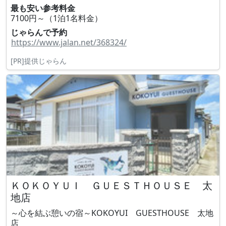
最も安い参考料金
7100円～（1泊1名料金）
じゃらんで予約
https://www.jalan.net/368324/
[PR]提供じゃらん
ＫＯＫＯＹＵＩ ＧＵＥＳＴＨＯＵＳＥ 太
地店
～心を結ぶ憩いの宿～KOKOYUI GUESTHOUSE 太地
店