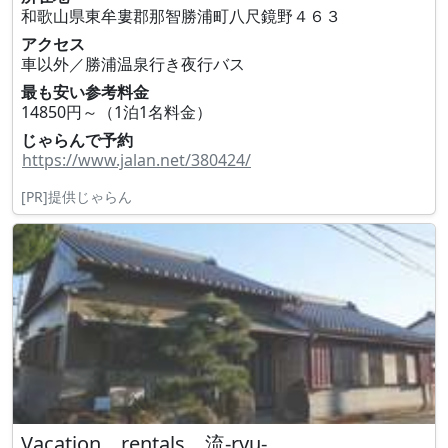
和歌山県東牟婁郡那智勝浦町八尺鏡野４６３
アクセス
車以外／勝浦温泉行き夜行バス
最も安い参考料金
14850円～（1泊1名料金）
じゃらんで予約
https://www.jalan.net/380424/
[PR]提供じゃらん
Vacation rentals 流-ryu-