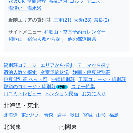
花火OK
全館禁煙
温泉近隣
ゴルフ
テニス
海沿い・海水浴
近隣エリアの貸別荘
三重(21)
大阪(28)
奈良(2)
サイトメニュー
和歌山・空室予約カレンダー
和歌山・宿泊人数から探す
他の都道府県
貸別荘コテージ
エリアから探す
テーマから探す
宿泊人数で探す
空室予約状況
静岡・伊豆貸別荘
伊豆貸別荘 ペット可
沖縄貸別荘
千葉コテージ・貸別荘
那須のコテージ・貸別荘
スキー特集
特集
口コミ・レビュー
ペンション民宿
お気に入り
北海道・東北
北海道
東北地方
青森
岩手
秋田
宮城
山形
福島
北関東
南関東