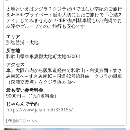
太地といえばクジラ？クジラだけではない南紀のご旅行
を♪<BR>プライベート感を大切にしたご旅行で『心結ス
テイ』してみませんか？<BR>無料駐車場も6台完備でお
友達やグループでのご旅行も安心です
エリア
那智勝浦・太地
所在地
和歌山県東牟婁郡太地町太地4200‐1
アクセス
車／大阪市内から阪和道経由で和歌山・白浜方面・すさ
み南ICへ～すさみ南IC～国道42号線経由 クジラの風車
（森浦交差点）をクジラ浜方面へ
最も安い参考料金
9000円～（1泊1名料金）
じゃらんで予約
https://www.jalan.net/339155/
[PR]提供じゃらん