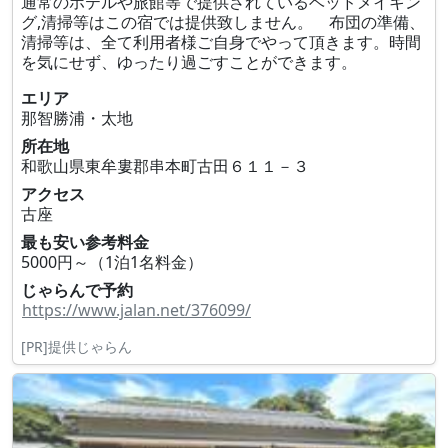
通常のホテルや旅館等で提供されているベッドメイキン
グ,清掃等はこの宿では提供致しません。 布団の準備、
清掃等は、全て利用者様ご自身でやって頂きます。時間
を気にせず、ゆったり過ごすことができます。
エリア
那智勝浦・太地
所在地
和歌山県東牟婁郡串本町古田６１１－３
アクセス
古座
最も安い参考料金
5000円～（1泊1名料金）
じゃらんで予約
https://www.jalan.net/376099/
[PR]提供じゃらん