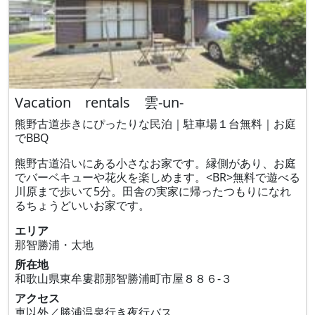
Vacation rentals 雲-un-
熊野古道歩きにぴったりな民泊｜駐車場１台無料｜お庭
でBBQ
熊野古道沿いにある小さなお家です。縁側があり、お庭
でバーベキューや花火を楽しめます。<BR>無料で遊べる
川原まで歩いて5分。田舎の実家に帰ったつもりになれ
るちょうどいいお家です。
エリア
那智勝浦・太地
所在地
和歌山県東牟婁郡那智勝浦町市屋８８６‐３
アクセス
車以外／勝浦温泉行き夜行バス