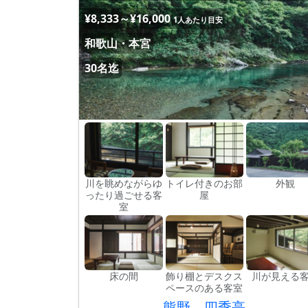
¥8,333～¥16,000
1人あたり目安
和歌山・本宮
30名迄
川を眺めながらゆ
トイレ付きのお部
外観
ったり過ごせる客
屋
室
床の間
飾り棚とデスクス
川が見える
ペースのある客室
熊野 四季亭