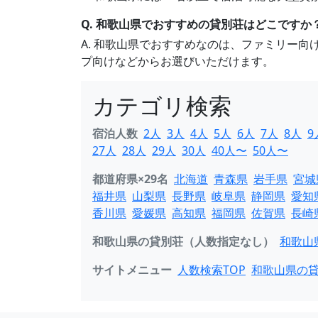
Q. 和歌山県でおすすめの貸別荘はどこですか
A. 和歌山県でおすすめなのは、ファミリー
プ向けなどからお選びいただけます。
カテゴリ検索
宿泊人数
2人
3人
4人
5人
6人
7人
8人
9
27人
28人
29人
30人
40人〜
50人〜
都道府県×29名
北海道
青森県
岩手県
宮城
福井県
山梨県
長野県
岐阜県
静岡県
愛知
香川県
愛媛県
高知県
福岡県
佐賀県
長崎
和歌山県の貸別荘（人数指定なし）
和歌山
サイトメニュー
人数検索TOP
和歌山県の