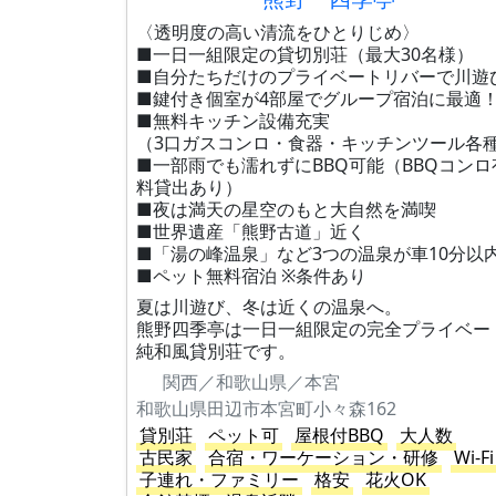
〈透明度の高い清流をひとりじめ〉
■一日一組限定の貸切別荘（最大30名様）
■自分たちだけのプライベートリバーで川遊
■鍵付き個室が4部屋でグループ宿泊に最適
■無料キッチン設備充実
（3口ガスコンロ・食器・キッチンツール各
■一部雨でも濡れずにBBQ可能（BBQコンロ
料貸出あり）
■夜は満天の星空のもと大自然を満喫
■世界遺産「熊野古道」近く
■「湯の峰温泉」など3つの温泉が車10分以
■ペット無料宿泊 ※条件あり
夏は川遊び、冬は近くの温泉へ。
熊野四季亭は一日一組限定の完全プライベー
純和風貸別荘です。
関西／和歌山県／本宮
和歌山県田辺市本宮町小々森162
貸別荘
ペット可
屋根付BBQ
大人数
古民家
合宿・ワーケーション・研修
Wi-Fi
子連れ・ファミリー
格安
花火OK