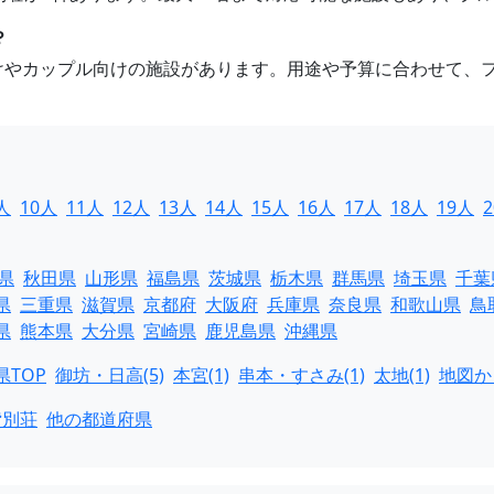
？
向けやカップル向けの施設があります。用途や予算に合わせて、
人
10人
11人
12人
13人
14人
15人
16人
17人
18人
19人
県
秋田県
山形県
福島県
茨城県
栃木県
群馬県
埼玉県
千葉
県
三重県
滋賀県
京都府
大阪府
兵庫県
奈良県
和歌山県
鳥
県
熊本県
大分県
宮崎県
鹿児島県
沖縄県
県TOP
御坊・日高(5)
本宮(1)
串本・すさみ(1)
太地(1)
地図か
貸別荘
他の都道府県