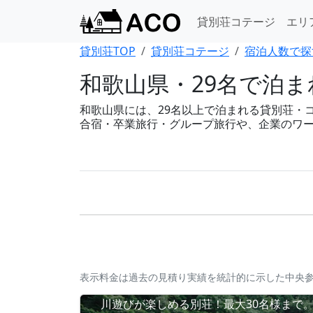
貸別荘コテージ
エリ
貸別荘TOP
貸別荘コテージ
宿泊人数で探
和歌山県・29名で泊
和歌山県には、29名以上で泊まれる貸別荘・コテ
合宿・卒業旅行・グループ旅行や、企業のワ
表示料金は過去の見積り実績を統計的に示した中央
川遊びが楽しめる別荘！最大30名様まで