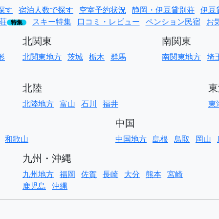
探す
宿泊人数で探す
空室予約状況
静岡・伊豆貸別荘
伊豆
荘
スキー特集
口コミ・レビュー
ペンション民宿
お
特集
北関東
南関東
形
北関東地方
茨城
栃木
群馬
南関東地方
埼
北陸
東
北陸地方
富山
石川
福井
東
中国
和歌山
中国地方
島根
鳥取
岡山
九州・沖縄
九州地方
福岡
佐賀
長崎
大分
熊本
宮崎
鹿児島
沖縄