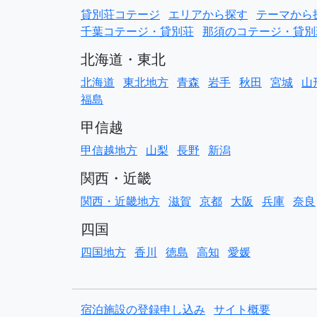
貸別荘コテージ
エリアから探す
テーマから
千葉コテージ・貸別荘
那須のコテージ・貸別
北海道・東北
北海道
東北地方
青森
岩手
秋田
宮城
山
福島
甲信越
甲信越地方
山梨
長野
新潟
関西・近畿
関西・近畿地方
滋賀
京都
大阪
兵庫
奈良
四国
四国地方
香川
徳島
高知
愛媛
宿泊施設の登録申し込み
サイト概要