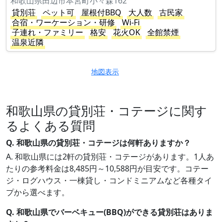
和歌山県田辺市本宮町小々森162
貸別荘
ペット可
屋根付BBQ
大人数
古民家
合宿・ワーケーション・研修
Wi-Fi
子連れ・ファミリー
格安
花火OK
全館禁煙
温泉近隣
地図表示
和歌山県の貸別荘・コテージに関す
るよくある質問
Q. 和歌山県の貸別荘・コテージは何軒ありますか？
A. 和歌山県には2軒の貸別荘・コテージがあります。1人あ
たりの参考料金は8,485円～10,588円が目安です。コテー
ジ・ログハウス・一棟貸し・コンドミニアムなど各種タイ
プから選べます。
Q. 和歌山県でバーベキュー(BBQ)ができる貸別荘はありま