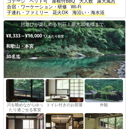
コテージ
ペット可
屋根付BBQ
大人数
露天風呂
合宿・ワーケーション・研修
Wi-Fi
子連れ・ファミリー
花火OK
海沿い・海水浴
川遊びが楽しめる別荘！最大30名様まで。
¥8,333～¥16,000
1人あたり目安
和歌山・本宮
30名迄
川を眺めながらゆっ
トイレ付きのお部屋
外観
たり過ごせる客室