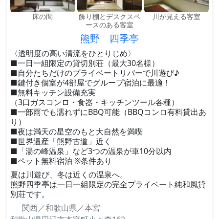
床の間
飾り棚とデスクスペ
川が見える客室
ースのある客室
熊野 四季亭
〈透明度の高い清流をひとりじめ〉
■一日一組限定の貸切別荘（最大30名様）
■自分たちだけのプライベートリバーで川遊び♪
■鍵付き個室が4部屋でグループ宿泊に最適！
■無料キッチン設備充実
（3口ガスコンロ・食器・キッチンツール各種）
■一部雨でも濡れずにBBQ可能（BBQコンロ有料貸出あ
り）
■夜は満天の星空のもと大自然を満喫
■世界遺産「熊野古道」近く
■「湯の峰温泉」など3つの温泉が車10分以内
■ペット無料宿泊 ※条件あり
夏は川遊び、冬は近くの温泉へ。
熊野四季亭は一日一組限定の完全プライベート純和風貸
別荘です。
関西／和歌山県／本宮