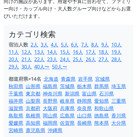
向けの施設があります。用途や予算に合わせて、ファミリ
ー向け・カップル向け・大人数グループ向けなどからお選
びいただけます。
カテゴリ検索
宿泊人数
2人
3人
4人
5人
6人
7人
8人
9人
10人
11人
12人
13人
14人
15人
16人
17人
18人
19人
20人
21人
22人
23人
24人
25人
26人
27人
28人
29人
30人
40人〜
50人〜
都道府県×14名
北海道
青森県
岩手県
宮城県
秋田県
山形県
福島県
茨城県
栃木県
群馬県
埼玉県
千葉県
東京都
神奈川県
新潟県
富山県
石川県
福井県
山梨県
長野県
岐阜県
静岡県
愛知県
三重県
滋賀県
京都府
大阪府
兵庫県
奈良県
和歌山県
鳥取県
島根県
岡山県
広島県
山口県
徳島県
香川県
愛媛県
高知県
福岡県
佐賀県
長崎県
熊本県
大分県
宮崎県
鹿児島県
沖縄県