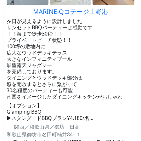
MARINE-Qコテージ上野港
夕日が見えるように設計しました
サンセットBBQパーティーは感動です
！！海まで徒歩30秒！！
プライベートビーチ状態！！
100坪の敷地内に
広大なウッドデッキテラス
大きなインフィニティプール
展望露天ジャグジー
を完備しております。
ダイニングとウッドデッキ部分は
窓を開放するとさらに繋がって
30名程度のパーティーも可能
南国をイメージしたダイニングキッチンがおしゃれ
【オプション】
Glamping BBQ
▶︎スタンダードBBQプラン¥4,180/名…
関西／和歌山県／御坊・日高
和歌山県御坊市名田町楠井84−１