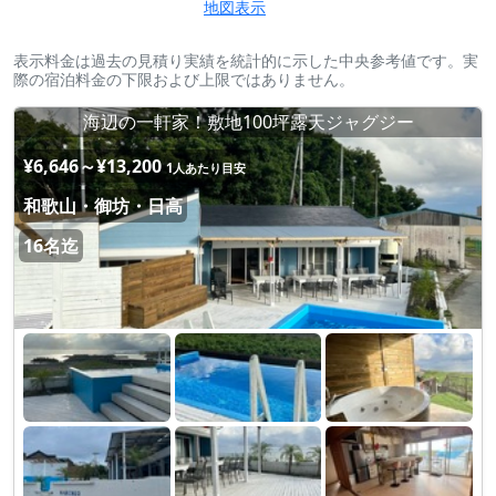
地図表示
表示料金は過去の見積り実績を統計的に示した中央参考値です。実
際の宿泊料金の下限および上限ではありません。
海辺の一軒家！敷地100坪露天ジャグジー
¥6,646～¥13,200
1人あたり目安
和歌山・御坊・日高
16名迄