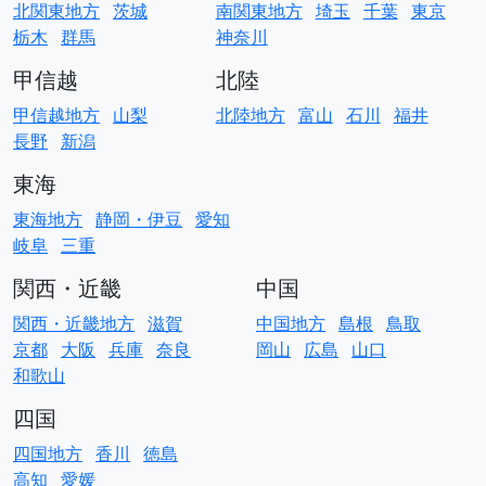
北関東地方
茨城
南関東地方
埼玉
千葉
東京
栃木
群馬
神奈川
甲信越
北陸
甲信越地方
山梨
北陸地方
富山
石川
福井
長野
新潟
東海
東海地方
静岡・伊豆
愛知
岐阜
三重
関西・近畿
中国
関西・近畿地方
滋賀
中国地方
島根
鳥取
京都
大阪
兵庫
奈良
岡山
広島
山口
和歌山
四国
四国地方
香川
徳島
高知
愛媛