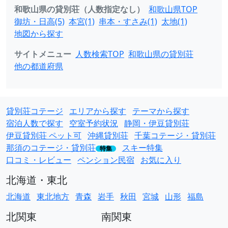
和歌山県の貸別荘（人数指定なし）
和歌山県TOP
御坊・日高(5)
本宮(1)
串本・すさみ(1)
太地(1)
地図から探す
サイトメニュー
人数検索TOP
和歌山県の貸別荘
他の都道府県
貸別荘コテージ
エリアから探す
テーマから探す
宿泊人数で探す
空室予約状況
静岡・伊豆貸別荘
伊豆貸別荘 ペット可
沖縄貸別荘
千葉コテージ・貸別荘
那須のコテージ・貸別荘
スキー特集
特集
口コミ・レビュー
ペンション民宿
お気に入り
北海道・東北
北海道
東北地方
青森
岩手
秋田
宮城
山形
福島
北関東
南関東