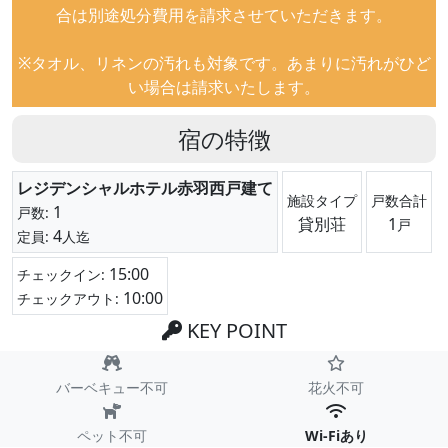
合は別途処分費用を請求させていただきます。
※タオル、リネンの汚れも対象です。あまりに汚れがひど
い場合は請求いたします。
宿の特徴
レジデンシャルホテル赤羽西戸建て
施設タイプ
戸数合計
1
戸数:
貸別荘
1
戸
4
定員:
人迄
15:00
チェックイン:
10:00
チェックアウト:
KEY POINT
バーベキュー不可
花火不可
ペット不可
Wi-Fiあり