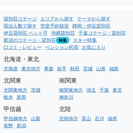
貸別荘コテージ
エリアから探す
テーマから探す
宿泊人数で探す
空室予約状況
静岡・伊豆貸別荘
伊豆貸別荘 ペット可
沖縄貸別荘
千葉コテージ・貸別荘
那須のコテージ・貸別荘
スキー特集
特集
口コミ・レビュー
ペンション民宿
お気に入り
北海道・東北
北海道
東北地方
青森
岩手
秋田
宮城
山形
福島
北関東
南関東
北関東地方
茨城
南関東地方
埼玉
千葉
東京
栃木
群馬
神奈川
甲信越
北陸
甲信越地方
山梨
北陸地方
富山
石川
福井
長野
新潟