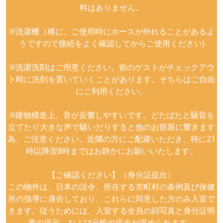
料はありません。
※洗濯機（稀に、ご使用時にホースが外れることがあるよ
うですので接続をよく確認してからご使用ください)
※洗濯洗剤はご用意ください。前のゲストがチェックアウ
ト時に洗剤を置いていくことがあります。そちらはご自由
にご利用ください。
※建物構造上、音が反響しやすいです。どたばたと騒音を
立てたり大きな声で騒いだりすると他のお部屋に響きます
為、ご注意ください。近隣の方にご配慮いただき、特に21
時以降翌8時まではお静かにお願いいたします。
【ご確認ください】（身分証提出）
この物件は、日本の法令、所在する市町村の条例及び保健
所の指導に適合しており、これらに同意した方のみ入室で
きます。従うためには、入室する全員の顔写真と身分証明
書の提示、および元帳の提出が求められます。