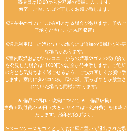
清掃員は10:00からお部屋の清掃に入ります。
何卒、ご協力のほど宜しくお願い致します。
※滞在中のゴミ出しは有料となる場合があります。予めご
了承ください。(ごみ回収費）
※通常利用以上に汚れている場合には追加の清掃料が必要
な場合があります。
※室内喫煙およびバルコニーからの煙草やゴミの投げ捨て
を発見した場合は11000円の罰金が発生致します。ご近所
の方とも気持ちよく過ごせるよう、ご協力宜しくお願い致
します。室内にタバコの灰、吸い殻、葉っぱなどが放置さ
れていた場合も同様になります。
★ 備品の汚れ・破損について ★（備品破損）
実費＋取付費2750円（大きいサイズは＋処分費）を頂戴い
たします。経年劣化は除く。
※スーツケースをゴミとしてお部屋に置いて退出された場