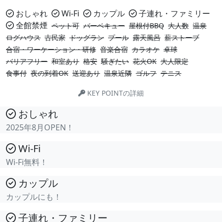
おしゃれ
Wi-Fi
カップル
子連れ・ファミリー
全館禁煙
ペット可
バーベキュー
屋根付BBQ
大人数
温泉
ログハウス
古民家
ドッグラン
プール
露天風呂
薪ストーブ
合宿・ワーケーション・研修
音楽合宿
カラオケ
卓球
バリアフリー
和室あり
格安
騒ぎたい
花火OK
大人限定
食事付
夜の到着OK
送迎あり
温泉近隣
ゴルフ
テニス
KEY POINTの詳細
おしゃれ
2025年8月OPEN！
Wi-Fi
Wi-Fi無料！
カップル
カップルにも！
子連れ・ファミリー