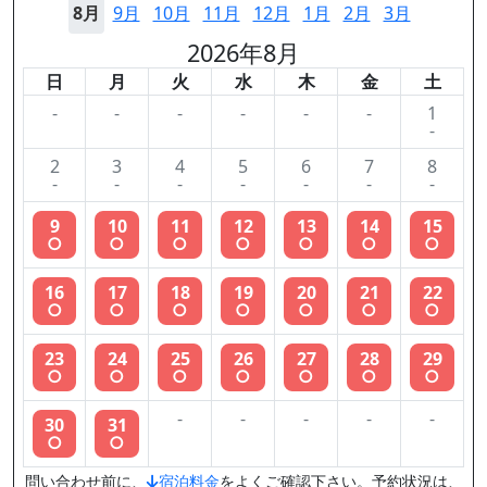
8月
9月
10月
11月
12月
1月
2月
3月
2026年8月
日
月
火
水
木
金
土
-
-
-
-
-
-
1
-
2
3
4
5
6
7
8
-
-
-
-
-
-
-
9
10
11
12
13
14
15
○
○
○
○
○
○
○
16
17
18
19
20
21
22
○
○
○
○
○
○
○
23
24
25
26
27
28
29
○
○
○
○
○
○
○
-
-
-
-
-
30
31
○
○
問い合わせ前に、
宿泊料金
をよくご確認下さい。予約状況は、