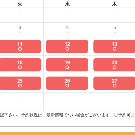
火
水
木
-
-
-
4
5
6
-
-
-
11
12
13
○
○
○
18
19
20
○
○
○
25
26
27
○
○
○
-
-
-
認下さい。予約状況は、最新情報でない場合がございます。〇予約可ま