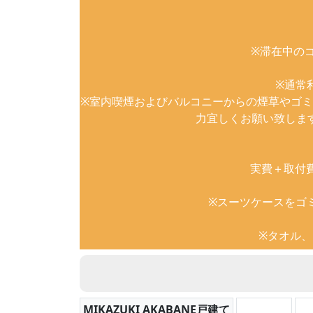
※滞在中の
※通常
※室内喫煙およびバルコニーからの煙草やゴミ
力宜しくお願い致しま
実費＋取付
※スーツケースをゴ
※タオル
MIKAZUKI AKABANE戸建て