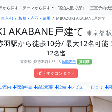
アから探す
テーマから探す
宿泊人数で探す
空室予約状
東京都
板橋・赤羽・練馬
MIKAZUKI AKABANE戸建て
KI AKABANE戸建て
東京都 
赤羽駅から徒歩10分/ 最大12名可能
12名迄
東京都北区赤羽西4-35-13
地図表示
貸別荘
今すぐコンタクト
ご案内
宿泊料金
施設概要
設備
レビュー・口コミ
周