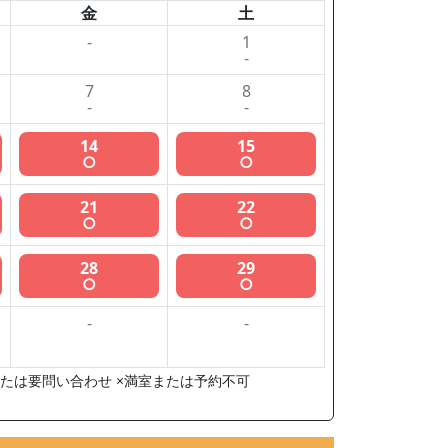
金
土
-
1
-
7
8
-
-
14
15
○
○
21
22
○
○
28
29
○
○
-
-
たは要問い合わせ ×満室または予約不可