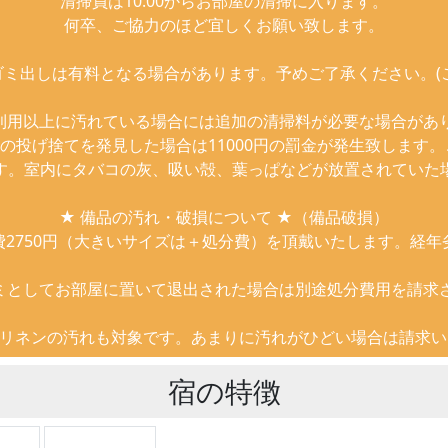
清掃員は10:00からお部屋の清掃に入ります。
何卒、ご協力のほど宜しくお願い致します。
ゴミ出しは有料となる場合があります。予めご了承ください。(
利用以上に汚れている場合には追加の清掃料が必要な場合があ
の投げ捨てを発見した場合は11000円の罰金が発生致します
す。室内にタバコの灰、吸い殻、葉っぱなどが放置されていた
★ 備品の汚れ・破損について ★（備品破損）
費2750円（大きいサイズは＋処分費）を頂戴いたします。経年
ミとしてお部屋に置いて退出された場合は別途処分費用を請求
、リネンの汚れも対象です。あまりに汚れがひどい場合は請求い
宿の特徴