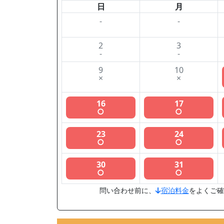
日
月
-
-
2
3
-
-
9
10
×
×
16
17
○
○
23
24
○
○
30
31
○
○
問い合わせ前に、
宿泊料金
をよくご確