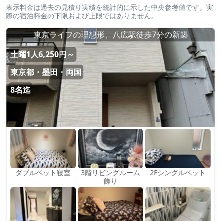
表示料金は過去の見積り実績を統計的に示した中央参考値です。実
際の宿泊料金の下限および上限ではありません。
東京ライフの理想形、八広駅徒歩7分の新築
土曜1人6,250円～
東京都・墨田・両国
8名迄
ダブルベット寝室
3階リビングルーム
2Fシングルベット
飾り