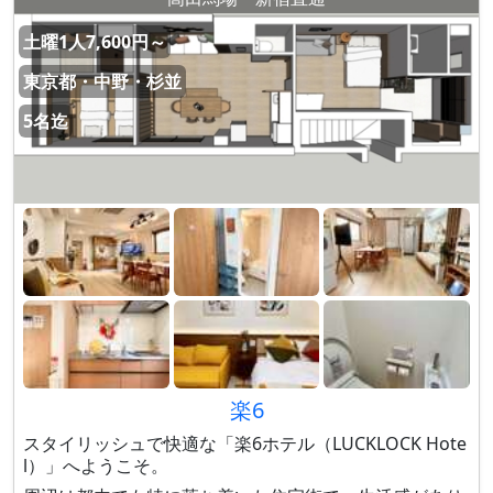
土曜1人7,600円～
東京都・中野・杉並
5名迄
楽6
スタイリッシュで快適な「楽6ホテル（LUCKLOCK Hote
l）」へようこそ。