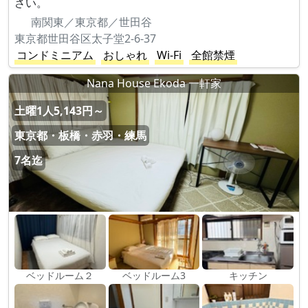
さい。
南関東／東京都／世田谷
東京都世田谷区太子堂2-6-37
コンドミニアム
おしゃれ
Wi-Fi
全館禁煙
Nana House Ekoda 一軒家
土曜1人5,143円～
東京都・板橋・赤羽・練馬
7名迄
ベッドルーム２
ベッドルーム3
キッチン