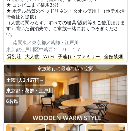
★ コンビニまで徒歩3分!
★ ホテル品質のベッドリネン・タオル使用！（ホテル清
掃会社と提携）
（人数に関わらず、すべての寝具/設備等をご使用頂けま
す）着いた宿泊先で、ご家族一緒におくつろぎくださ
い。
南関東／東京都／葛飾・江戸川
東京都江戸川区中葛西２－９－１７
貸別荘
大人数
Wi-Fi
子連れ・ファミリー
全館禁煙
家族旅行に最適な広々空間
土曜1人3,167円～
東京都・葛飾・江戸川
6名迄