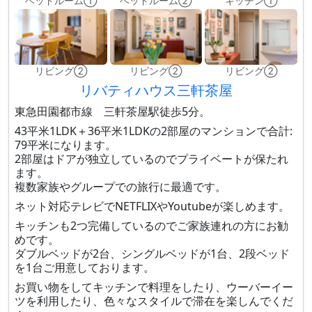
ベッドルーム①
ベッドルーム②
キッチン①
リビング②
リビング②
リビング②
リバティハウス三軒茶屋
東急田園都市線 三軒茶屋駅徒歩5分。
43平米1LDK＋36平米1LDKの2部屋のマンションで合計:
79平米になります。
2部屋はドアが独立しているのでプライベートが保たれ
ます。
複数家族やグループでの旅行に最適です。
ネット対応テレビでNETFLIXやYoutubeが楽しめます。
キッチンも2つ完備しているのでご家族連れの方にお勧
めです。
ダブルベッドが2台、シングルベッドが1台、2段ベッド
を1台ご用意しております。
お買い物をしてキッチンで料理をしたり、ウーバーイー
ツを利用したり、色々なスタイルで滞在を楽しんでくだ