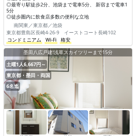
◎最寄り駅徒歩2分、池袋まで電車5分、 新宿まで電車1
5分
◎徒歩圏内に飲食店多数の便利な立地
南関東／東京都／池袋
東京都豊島区長崎4-26-9 イーストコート長崎102
コンドミニアム
Wi-Fi
格安
墨田八広戸建!浅草スカイツリーまで15分
土曜1人6,667円～
東京都・墨田・両国
6名迄