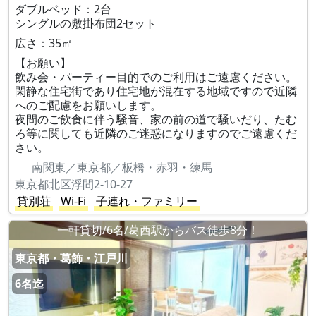
ダブルベッド：2台
シングルの敷掛布団2セット
広さ：35㎡
【お願い】
飲み会・パーティー目的でのご利用はご遠慮ください。
閑静な住宅街であり住宅地が混在する地域ですので近隣
へのご配慮をお願いします。
夜間のご飲食に伴う騒音、家の前の道で騒いだり、たむ
ろ等に関しても近隣のご迷惑になりますのでご遠慮くだ
さい。
南関東／東京都／板橋・赤羽・練馬
東京都北区浮間2-10-27
貸別荘
Wi-Fi
子連れ・ファミリー
一軒貸切/6名/葛西駅からバス徒歩8分！
東京都・葛飾・江戸川
6名迄