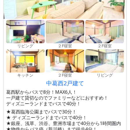
リビング
２F寝室
２F寝室
キッチン
２F寝室
リビング
中葛西2戸建て
葛西駅からバスで8分！MAX6人！
一戸建て貸切なのでファミリーなどにおすすめ！
ディズニーランドまでバスで40分！
★葛西臨海公園までバスで30分！
★ ディズニーランドまでバスで40分！
★銀座、浅草、渋谷、豊洲市場まで40分から1時間圏内
★物件からバス停（新川橋）まで徒歩4分！