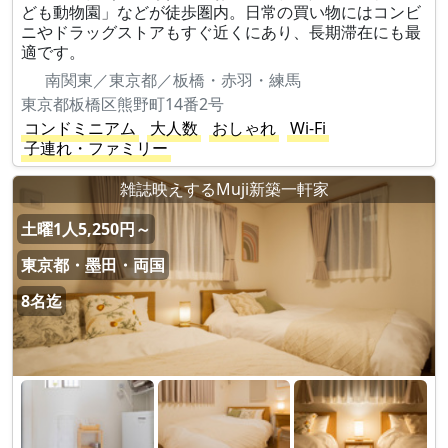
ども動物園」などが徒歩圏内。日常の買い物にはコンビ
ニやドラッグストアもすぐ近くにあり、長期滞在にも最
適です。
南関東／東京都／板橋・赤羽・練馬
東京都板橋区熊野町14番2号
コンドミニアム
大人数
おしゃれ
Wi-Fi
子連れ・ファミリー
雑誌映えするMuji新築一軒家
土曜1人5,250円～
東京都・墨田・両国
8名迄