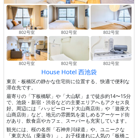
802号室
802号室
802号室
802号室
802号室
802号室
House Hotel 西池袋
東京・板橋区の静かな住宅街に位置する、快適で便利な
滞在先です。
最寄りの「下板橋駅」や「大山駅」まで徒歩約14〜15分
で、池袋・新宿・渋谷などの主要エリアへもアクセス良
好。周辺には「ハッピーロード大山商店街」や「遊座大
山商店街」など、地元の雰囲気を楽しめるアーケード街
があり、飲食店やカフェ、スーパーも充実しています。
観光には、桜の名所「石神井川緑道」や、ユニークな
「東京大仏（乗蓮寺）」、お子様連れに人気の「板橋こ