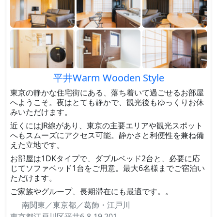
平井Warm Wooden Style
東京の静かな住宅街にある、落ち着いて過ごせるお部屋
へようこそ。夜はとても静かで、観光後もゆっくりお休
みいただけます。
近くにはJR線があり、東京の主要エリアや観光スポット
へもスムーズにアクセス可能。静かさと利便性を兼ね備
えた立地です。
お部屋は1DKタイプで、ダブルベッド2台と、必要に応
じてソファベッド1台をご用意。最大6名様までご宿泊い
ただけます。
ご家族やグループ、長期滞在にも最適です。。
南関東／東京都／葛飾・江戸川
東京都江戸川区平井6-8-19 201