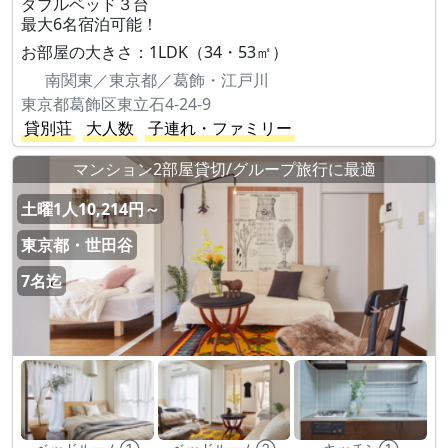
ダブルベッド３台
最大6名宿泊可能！
お部屋の大きさ：1LDK（34・53㎡）
南関東／東京都／葛飾・江戸川
東京都葛飾区東立石4-24-9
貸別荘
大人数
子連れ・ファミリー
マンション2部屋貸切/グループ旅行に最適
土曜1人10,214円～
東京都・世田谷
7名迄