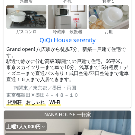
洗面所
外観
寝室１
ガスコンロ
冷蔵庫 炊飯器
お皿
QiQi House serenity
Grand open! 八広駅から徒歩7分、新築一戸建て住宅で
す。
駅近で静かに佇む高級3階建ての戸建て住宅。66平米。
東京スカイツリーまで車で10分、浅草まで15分程度！デ
ィズニーまで直通バス有り！成田空港/羽田空港まで電車
直通！６人まで入居できます。
南関東／東京都／墨田・両国
東京都墨田区墨田４－４８－１０
貸別荘
おしゃれ
Wi-Fi
NANA HOUSE 一軒家
土曜1人5,000円～