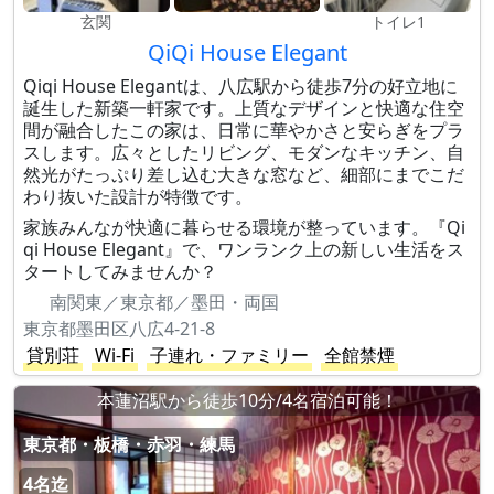
玄関
トイレ1
QiQi House Elegant
Qiqi House Elegantは、八広駅から徒歩7分の好立地に
誕生した新築一軒家です。上質なデザインと快適な住空
間が融合したこの家は、日常に華やかさと安らぎをプラ
スします。広々としたリビング、モダンなキッチン、自
然光がたっぷり差し込む大きな窓など、細部にまでこだ
わり抜いた設計が特徴です。
家族みんなが快適に暮らせる環境が整っています。『Qi
qi House Elegant』で、ワンランク上の新しい生活をス
タートしてみませんか？
南関東／東京都／墨田・両国
東京都墨田区八広4-21-8
貸別荘
Wi-Fi
子連れ・ファミリー
全館禁煙
本蓮沼駅から徒歩10分/4名宿泊可能！
東京都・板橋・赤羽・練馬
4名迄