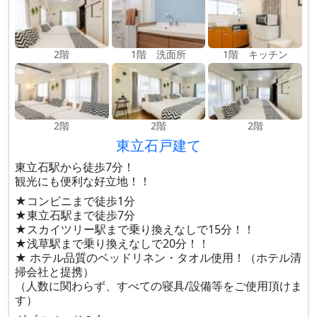
2階
1階 洗面所
1階 キッチン
2階
2階
2階
東立石戸建て
東立石駅から徒歩7分！
観光にも便利な好立地！！
★コンビニまで徒歩1分
★東立石駅まで徒歩7分
★スカイツリー駅まで乗り換えなしで15分！！
★浅草駅まで乗り換えなしで20分！！
★ ホテル品質のベッドリネン・タオル使用！（ホテル清
掃会社と提携）
（人数に関わらず、すべての寝具/設備等をご使用頂けま
す）