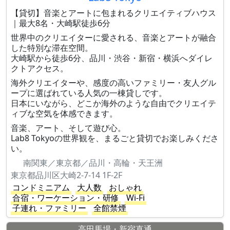
【貸切】音楽とアートに包まれるクリエイティブハウス
｜最大8名・大崎駅徒歩6分
世界中のクリエイターに愛される、音楽とアートが融合
した特別な滞在空間。
大崎駅から徒歩6分、品川・渋谷・新宿・横浜へダイレ
クトアクセス。
海外クリエイターや、感度の高いファミリー・友人グル
ープに選ばれている人気の一棟貸しです。
日本にいながら、どこか海外のような自由でクリエイテ
ィブな空気を体感できます。
音楽、アート、そして遊び心。
Lab8 Tokyoの世界観を、まるごと貸切でお楽しみくださ
い。
南関東／東京都／品川・高輪・天王洲
東京都品川区大崎2-7-14 1F-2F
コンドミニアム
大人数
おしゃれ
合宿・ワーケーション・研修
Wi-Fi
子連れ・ファミリー
全館禁煙
高田馬場・新宿直通