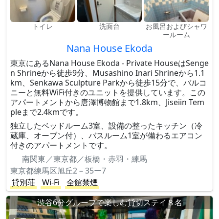
トイレ
洗面台
お風呂およびシャワ
ールーム
Nana House Ekoda
東京にあるNana House Ekoda - Private HouseはSenge
n Shrineから徒歩9分、Musashino Inari Shrineから1.1
km、Senkawa Sculpture Parkから徒歩15分で、バルコ
ニーと無料WiFi付きのユニットを提供しています。この
アパートメントから唐澤博物館まで1.8km、Jiseiin Tem
pleまで2.4kmです。
独立したベッドルーム3室、設備の整ったキッチン（冷
蔵庫、オーブン付）、バスルーム1室が備わるエアコン
付きのアパートメントです。
南関東／東京都／板橋・赤羽・練馬
東京都練馬区旭丘2－35ー7
貸別荘
Wi-Fi
全館禁煙
渋谷6分グループで楽しむ貸切ステイ８名