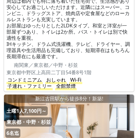
周辺は都内でも特に落ち着いた住宅街で、生活感があり
安心してお過ごしいただけます。近隣にはスーパー、コ
ンビニ、ドラッグストア、焼肉店や定食屋などのローカ
ルレストランも充実しています。
お部屋はゆったりとした2LDKタイプ。和室と洋室が一
部屋ずつあり、トイレは2か所。バス・トイレは別で快
適性を重視。
IHキッチン、ドラム式洗濯機、テレビ、ドライヤー、調
理器具や生活用品も完備しており、短期滞在はもちろん
長期滞在にも最適です。
南関東／東京都／中野・杉並
東京都中野区上高田二丁目54番8号1階
コンドミニアム
おしゃれ
Wi-Fi
子連れ・ファミリー
全館禁煙
新江古田駅から徒歩8分！新築!
土曜1人7,100円～
東京都・中野・杉並
6名迄