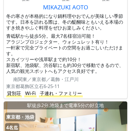
MIKAZUKI AOTO
冬の寒さが本格的になり鍋料理やおでんが美味しい季節
です。日本を訪れる際は、冬の醍醐味ともいえる本場の
すき焼きやふぐ料理をぜひお楽しみください。
青砥駅から徒歩5分。最大7名様宿泊可能！
アラジンプロジェクター、ウォシュレット有り！
一軒家で完全プライベートの空間をお過ごしいただけま
す。
スカイツリーや浅草駅まで約10分！
新宿駅、池袋駅、渋谷駅にも約30分で移動できるので、
人気の観光スポットへもアクセス良好です。
南関東／東京都／葛飾・江戸川
東京都葛飾区立石6-25-11
貸別荘
Wi-Fi
子連れ・ファミリー
駅徒歩2分,池袋まで電車5分の好立地
東京都・池袋
4名迄