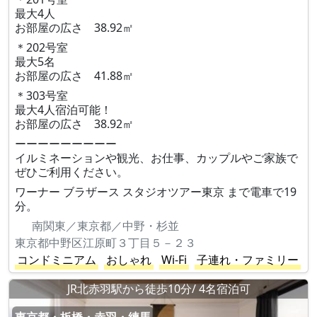
最大4人
お部屋の広さ 38.92㎡
＊202号室
最大5名
お部屋の広さ 41.88㎡
＊303号室
最大4人宿泊可能！
お部屋の広さ 38.92㎡
ーーーーーーーーー
イルミネーションや観光、お仕事、カップルやご家族で
ぜひご利用ください。
ワーナー ブラザース スタジオツアー東京 まで電車で19
分。
南関東／東京都／中野・杉並
東京都中野区江原町３丁目５－２３
コンドミニアム
おしゃれ
Wi-Fi
子連れ・ファミリー
JR北赤羽駅から徒歩10分/ 4名宿泊可