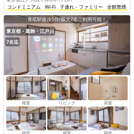
コンドミニアム
Wi-Fi
子連れ・ファミリー
全館禁煙
青砥駅徒歩5分/最大7名ご利用可能！
東京都・葛飾・江戸川
7名迄
寝室
リビング
浴室
寝室
寝室
寝室