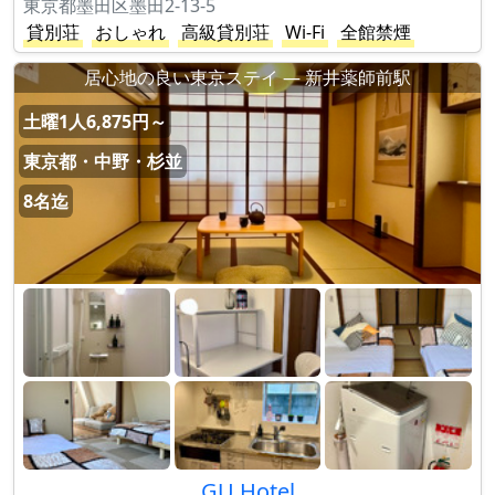
東京都墨田区墨田2-13-5
貸別荘
おしゃれ
高級貸別荘
Wi-Fi
全館禁煙
居心地の良い東京ステイ ― 新井薬師前駅
土曜1人6,875円～
東京都・中野・杉並
8名迄
GU Hotel