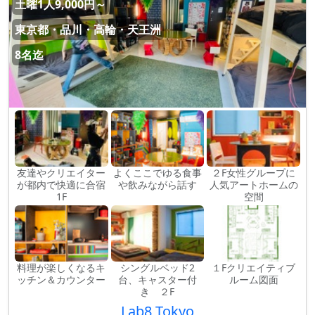
土曜1人9,000円～
東京都・品川・高輪・天王洲
8名迄
友達やクリエイター
よくここでゆる食事
２F女性グループに
が都内で快適に合宿
や飲みながら話す
人気アートホームの
1F
空間
料理が楽しくなるキ
シングルベッド2
１Fクリエイティブ
ッチン＆カウンター
台、キャスター付
ルーム図面
き ２F
Lab8 Tokyo