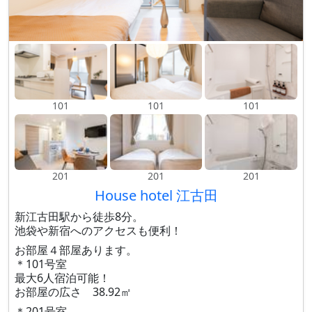
101
101
101
201
201
201
House hotel 江古田
新江古田駅から徒歩8分。
池袋や新宿へのアクセスも便利！
お部屋４部屋あります。
＊101号室
最大6人宿泊可能！
お部屋の広さ 38.92㎡
＊201号室