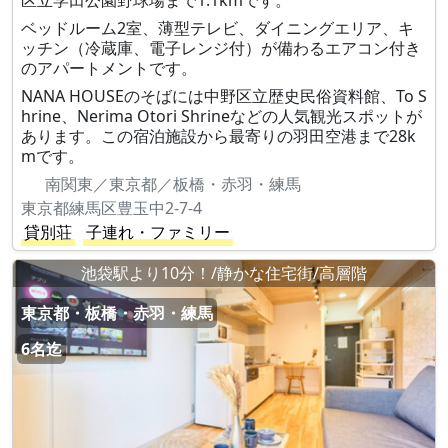
区立学田公園野球場まで1.1kmです。
ベッドルーム2室、薄型テレビ、ダイニングエリア、キ
ッチン（冷蔵庫、電子レンジ付）が備わるエアコン付き
のアパートメントです。
NANA HOUSEのそばには中野区立歴史民俗資料館、To S
hrine、Nerima Otori Shrineなどの人気観光スポットが
あります。この宿泊施設から最寄りの羽田空港まで28k
mです。
南関東／東京都／板橋・赤羽・練馬
東京都練馬区豊玉中2-7-4
貸別荘
子連れ・ファミリー
池袋駅より10分！/静かな住宅街/高層階
東京都・板橋・赤羽・練馬
6名迄