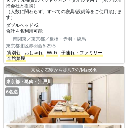
★ ホテル品質のベッドリネン・タオル使用！（ホテル清
掃会社と提携）
（人数に関わらず、すべての寝具/設備等をご使用頂けま
す）
ダブルベッド×2
合計４名利用可能
南関東／東京都／板橋・赤羽・練馬
東京都北区赤羽西6-29-5
貸別荘
おしゃれ
Wi-Fi
子連れ・ファミリー
全館禁煙
京成立石駅から徒歩7分/Max6名
東京都・葛飾・江戸川
6名迄