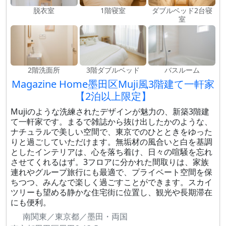
脱衣室
1階寝室
ダブルベッド2台寝
室
2階洗面所
3階ダブルベッド
バスルーム
Magazine Home墨田区Muji風3階建て一軒家
【2泊以上限定】
Mujiのような洗練されたデザインが魅力の、新築3階建
て一軒家です。まるで雑誌から抜け出したかのような、
ナチュラルで美しい空間で、東京でのひとときをゆった
りと過ごしていただけます。無垢材の風合いと白を基調
としたインテリアは、心を落ち着け、日々の喧騒を忘れ
させてくれるはず。3フロアに分かれた間取りは、家族
連れやグループ旅行にも最適で、プライベート空間を保
ちつつ、みんなで楽しく過ごすことができます。スカイ
ツリーも望める静かな住宅街に位置し、観光や長期滞在
にも便利。
南関東／東京都／墨田・両国