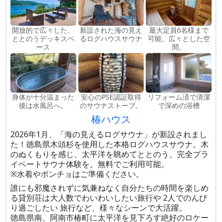
開放的で広々した、
新設された海の見え
最大定員6名様まで
ととのうデッキスペ
るログハウスサウナ
可能。広々とした空
ース
間。
身体が十分温まった
安心のPSE認証取得
リフォーム済で清潔
後は水風呂へ。
のサウナストーブ。
で深めの浴槽
椿ハウス
2026年1月、「海の見えるログサウナ」が新設されまし
た！徳島県木頭杉を使用した本格ログハウスサウナ。木
のぬくもりを感じ、太平洋を眺めてととのう、完全プラ
イベートサウナ体験を。無料でご利用可能。
※水着やポンチョはご準備ください。
誰にも邪魔されずに気兼ねなく自分たちの時間を楽しめ
る貸別荘は大人数でわいわいしたい旅行や 2人でのんび
り過ごしたい 旅行など、様々なシーンで大活躍。
徳島県南、阿南市椿町に太平洋を見下ろす絶好のロケー