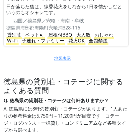
日が落ちた後は、線香花火をしながら1日を懐かしむと
いうのもオシャレです。
四国／徳島県／宍喰・海南・牟岐
徳島県海部郡海陽町宍喰浦328-116
貸別荘
ペット可
屋根付BBQ
大人数
おしゃれ
Wi-Fi
子連れ・ファミリー
花火OK
全館禁煙
地図表示
徳島県の貸別荘・コテージに関する
よくある質問
Q. 徳島県の貸別荘・コテージは何軒ありますか？
A. 徳島県には8軒の貸別荘・コテージがあります。1人あた
りの参考料金は5,750円～11,200円が目安です。コテー
ジ・ログハウス・一棟貸し・コンドミニアムなど各種タイ
プから選べます。