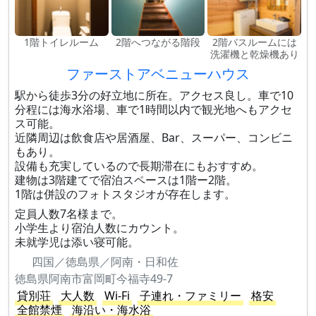
1階トイレルーム
2階へつながる階段
2階バスルームには
洗濯機と乾燥機あり
ファーストアベニューハウス
駅から徒歩3分の好立地に所在。アクセス良し。車で10
分程には海水浴場、車で1時間以内で観光地へもアクセ
ス可能。
近隣周辺は飲食店や居酒屋、Bar、スーパー、コンビニ
もあり。
設備も充実しているので長期滞在にもおすすめ。
建物は3階建てで宿泊スペースは1階ー2階。
1階は併設のフォトスタジオが存在します。
定員人数7名様まで。
小学生より宿泊人数にカウント。
未就学児は添い寝可能。
四国／徳島県／阿南・日和佐
徳島県阿南市富岡町今福寺49-7
貸別荘
大人数
Wi-Fi
子連れ・ファミリー
格安
全館禁煙
海沿い・海水浴