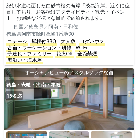
紀伊水道に面した白砂青松の海岸「淡島海岸」近くに位
置しており、お客様はアクティビティ・観光・イベン
ト・お遍路など様々な目的で宿泊されます。
四国／徳島県／阿南・日和佐
徳島県阿南市畭町亀崎1番地90
コテージ
屋根付BBQ
大人数
ログハウス
合宿・ワーケーション・研修
Wi-Fi
子連れ・ファミリー
花火OK
全館禁煙
海沿い・海水浴
オーシャンビューのノスタルジックな宿
徳島・宍喰・海南・牟岐
15名迄