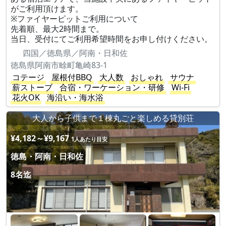
がご利用頂けます。
※ファイヤーピットご利用について
先着順、最大2時間まで。
当日、受付にてご利用希望時間をお申し付けください。
四国／徳島県／阿南・日和佐
徳島県阿南市畭町亀崎83-1
コテージ
屋根付BBQ
大人数
おしゃれ
サウナ
薪ストーブ
合宿・ワーケーション・研修
Wi-Fi
花火OK
海沿い・海水浴
大人から子供まで１棟丸ごと楽しめる貸別荘
¥4,182～¥9,167
1人あたり目安
徳島・阿南・日和佐
8名迄