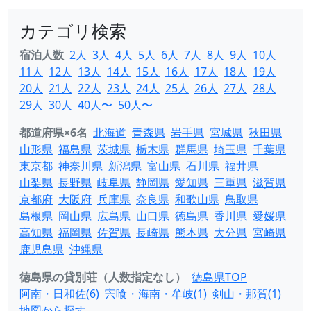
カテゴリ検索
宿泊人数
2人
3人
4人
5人
6人
7人
8人
9人
10人
11人
12人
13人
14人
15人
16人
17人
18人
19人
20人
21人
22人
23人
24人
25人
26人
27人
28人
29人
30人
40人〜
50人〜
都道府県×6名
北海道
青森県
岩手県
宮城県
秋田県
山形県
福島県
茨城県
栃木県
群馬県
埼玉県
千葉県
東京都
神奈川県
新潟県
富山県
石川県
福井県
山梨県
長野県
岐阜県
静岡県
愛知県
三重県
滋賀県
京都府
大阪府
兵庫県
奈良県
和歌山県
鳥取県
島根県
岡山県
広島県
山口県
徳島県
香川県
愛媛県
高知県
福岡県
佐賀県
長崎県
熊本県
大分県
宮崎県
鹿児島県
沖縄県
徳島県の貸別荘（人数指定なし）
徳島県TOP
阿南・日和佐(6)
宍喰・海南・牟岐(1)
剣山・那賀(1)
地図から探す