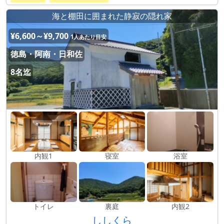
海と棚田に囲まれた静寂の隠れ家
¥6,600～¥9,700
1人あたり目安
徳島・阿南・日和佐
8名迄
内観1
寝室
浴室
トイレ
裏庭
内観2
ししくら