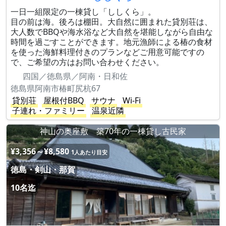
一日一組限定の一棟貸し「ししくら」。
目の前は海。後ろは棚田。大自然に囲まれた貸別荘は、
大人数でBBQや海水浴など大自然を堪能しながら自由な
時間を過ごすことができます。地元漁師による椿の食材
を使った海鮮料理付きのプランなどご用意可能ですの
で、ご希望の方はお問い合わせください。
四国／徳島県／阿南・日和佐
徳島県阿南市椿町尻杭67
貸別荘
屋根付BBQ
サウナ
Wi-Fi
子連れ・ファミリー
温泉近隣
神山の奥座敷 築70年の一棟貸し古民家
¥3,356～¥8,580
1人あたり目安
徳島・剣山・那賀
10名迄