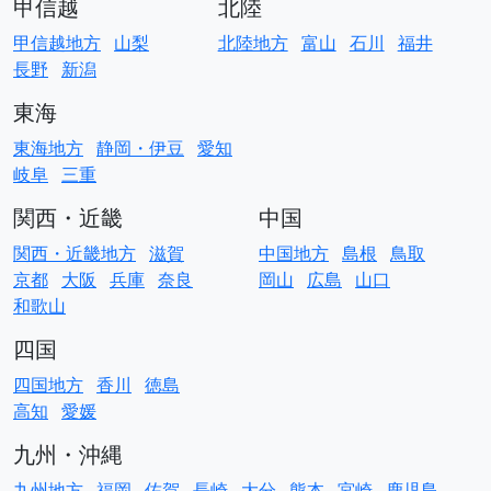
甲信越
北陸
甲信越地方
山梨
北陸地方
富山
石川
福井
長野
新潟
東海
東海地方
静岡・伊豆
愛知
岐阜
三重
関西・近畿
中国
関西・近畿地方
滋賀
中国地方
島根
鳥取
京都
大阪
兵庫
奈良
岡山
広島
山口
和歌山
四国
四国地方
香川
徳島
高知
愛媛
九州・沖縄
九州地方
福岡
佐賀
長崎
大分
熊本
宮崎
鹿児島