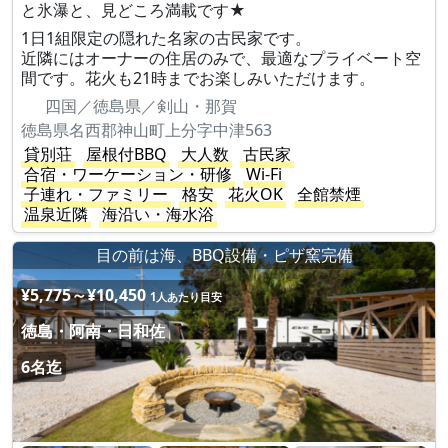
と氷瀑と、見どころ満載です★
1日1組限定の隠れた名家の古民家です。
近隣にはオーナーの住居のみで、最適なプライベート空
間です。花火も21時までお楽しみいただけます。
四国／徳島県／剣山・那賀
徳島県名西郡神山町上分字中津563
貸別荘
屋根付BBQ
大人数
古民家
合宿・ワーケーション・研修
Wi-Fi
子連れ・ファミリー
格安
花火OK
全館禁煙
温泉近隣
海沿い・海水浴
目の前は海、BBQ設備・ピザ窯完備
¥5,775～¥10,450
1人あたり目安
徳島・阿南・日和佐
6名迄