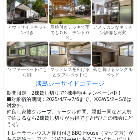
アウトサイドキッチ
屋根付きデッキで雨
アメリカンなキッチ
ン付き
でもＯＫ、テントＯ
ン設備も充実
Ｋ。
ソファーベットにも
マットレスを広げる
落ち着けるシングル
可能
とダブルベットに
ベッド
淡島シーサイドコテージ
期間限定！2棟貸し切りで1棟半額キャンペーン中！
■対象宿泊期間：2025/4/7→7/6まで。※GW5/2～5/6は
対象外。
仲良し家族グループ、サークル仲間、親戚一同など大勢
で泊まるなら2棟貸し切りがお得です♪ぜひこの機会にど
うぞ。
トレーラーハウスと屋根付きBBQ House（マップ内）が
ある宿泊エリアで、当施設中央にあるファイヤーピット