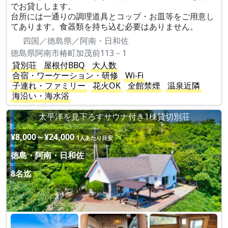
でお貸しします。
台所には一通りの調理道具とコップ・お皿等をご用意し
てあります。食器類を持ち込む必要はありません。
四国／徳島県／阿南・日和佐
徳島県阿南市椿町加茂前113－1
貸別荘
屋根付BBQ
大人数
合宿・ワーケーション・研修
Wi-Fi
子連れ・ファミリー
花火OK
全館禁煙
温泉近隣
海沿い・海水浴
太平洋を見下ろすサウナ付き1棟貸切別荘
¥8,000～¥24,000
1人あたり目安
徳島・阿南・日和佐
8名迄