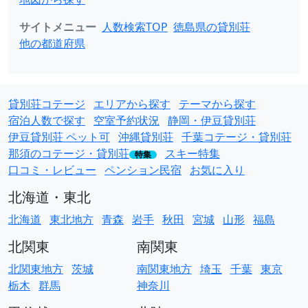
サイトメニュー
人数検索TOP
徳島県の貸別荘
他の都道府県
貸別荘コテージ
エリアから探す
テーマから探す
宿泊人数で探す
空室予約状況
静岡・伊豆貸別荘
伊豆貸別荘 ペット可
沖縄貸別荘
千葉コテージ・貸別荘
那須のコテージ・貸別荘
スキー特集
特集
口コミ・レビュー
ペンション民宿
お気に入り
北海道・東北
北海道
東北地方
青森
岩手
秋田
宮城
山形
福島
北関東
南関東
北関東地方
茨城
南関東地方
埼玉
千葉
東京
栃木
群馬
神奈川