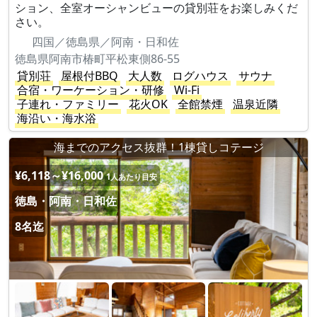
ション、全室オーシャンビューの貸別荘をお楽しみくだ
さい。
四国／徳島県／阿南・日和佐
徳島県阿南市椿町平松東側86-55
貸別荘
屋根付BBQ
大人数
ログハウス
サウナ
合宿・ワーケーション・研修
Wi-Fi
子連れ・ファミリー
花火OK
全館禁煙
温泉近隣
海沿い・海水浴
海までのアクセス抜群！1棟貸しコテージ
¥6,118～¥16,000
1人あたり目安
徳島・阿南・日和佐
8名迄