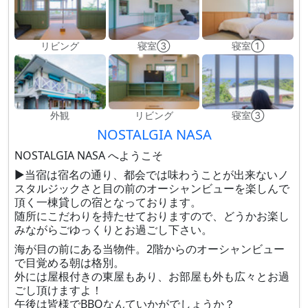
リビング
寝室③
寝室①
外観
リビング
寝室③
NOSTALGIA NASA
NOSTALGIA NASA へようこそ
▶当宿は宿名の通り、都会では味わうことが出来ないノ
スタルジックさと目の前のオーシャンビューを楽しんで
頂く一棟貸しの宿となっております。
随所にこだわりを持たせておりますので、どうかお楽し
みながらごゆっくりとお過ごし下さい。
海が目の前にある当物件。2階からのオーシャンビュー
で目覚める朝は格別。
外には屋根付きの東屋もあり、お部屋も外も広々とお過
ごし頂けますよ！
午後は皆様でBBQなんていかがでしょうか？