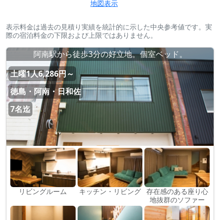
地図表示
表示料金は過去の見積り実績を統計的に示した中央参考値です。実
際の宿泊料金の下限および上限ではありません。
阿南駅から徒歩3分の好立地。個室ベッド。
土曜1人6,286円～
徳島・阿南・日和佐
7名迄
リビングルーム
キッチン・リビング
存在感のある座り心
地抜群のソファー