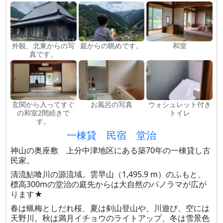
外観、北東からの写
庭からの眺めです。
和室
真です。
玄関から入ってすぐ
お風呂の写真
ウォシュレット付き
の和室2間続きで
トイレ
す。
一棟貸 民宿 堂治
神山の奥座敷 上分中津地区にある築70年の一棟貸し古
民家。
清流鮎喰川の源流域。雲早山（1,495.9 m）のふもと、
標高300mの堂治の庭先からは大自然のパノラマが広が
ります★
春は蝋梅としだれ桜、夏は剣山登山や、川遊び、空には
天野川。秋は満月イチョウのライトアップ、冬は雪景色