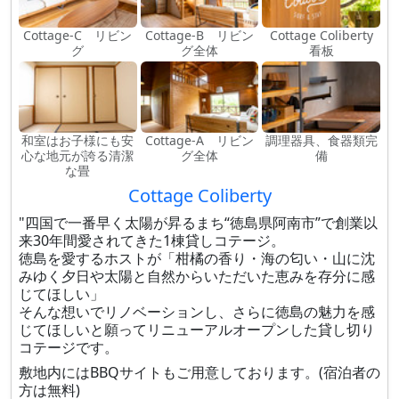
Cottage-C リビン
Cottage-B リビン
Cottage Coliberty
グ
グ全体
看板
和室はお子様にも安
Cottage-A リビン
調理器具、食器類完
心な地元が誇る清潔
グ全体
備
な畳
Cottage Coliberty
"四国で一番早く太陽が昇るまち“徳島県阿南市”で創業以
来30年間愛されてきた1棟貸しコテージ。
徳島を愛するホストが「柑橘の香り・海の匂い・山に沈
みゆく夕日や太陽と自然からいただいた恵みを存分に感
じてほしい」
そんな想いでリノベーションし、さらに徳島の魅力を感
じてほしいと願ってリニューアルオープンした貸し切り
コテージです。
敷地内にはBBQサイトもご用意しております。(宿泊者の
方は無料)