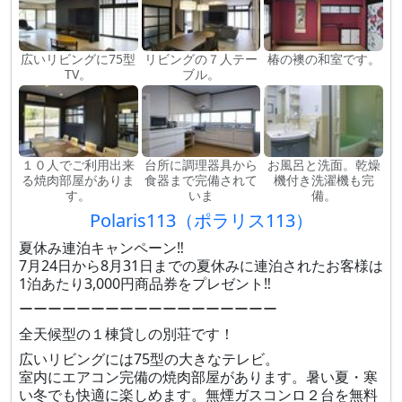
広いリビングに75型
リビングの７人テー
椿の襖の和室です。
TV。
ブル。
１０人でご利用出来
台所に調理器具から
お風呂と洗面。乾燥
る焼肉部屋がありま
食器まで完備されて
機付き洗濯機も完
す。
いま
備。
Polaris113（ポラリス113）
夏休み連泊キャンペーン‼️
7月24日から8月31日までの夏休みに連泊されたお客様は
1泊あたり3,000円商品券をプレゼント‼️
ーーーーーーーーーーーーーーーーーー
全天候型の１棟貸しの別荘です！
広いリビングには75型の大きなテレビ。
室内にエアコン完備の焼肉部屋があります。暑い夏・寒
い冬でも快適に楽しめます。無煙ガスコンロ２台を無料