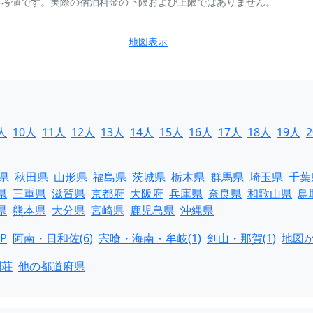
参考値です。実際の宿泊料金の下限および上限ではありません。
地図表示
人
10人
11人
12人
13人
14人
15人
16人
17人
18人
19人
県
秋田県
山形県
福島県
茨城県
栃木県
群馬県
埼玉県
千葉
県
三重県
滋賀県
京都府
大阪府
兵庫県
奈良県
和歌山県
鳥
県
熊本県
大分県
宮崎県
鹿児島県
沖縄県
P
阿南・日和佐(6)
宍喰・海南・牟岐(1)
剣山・那賀(1)
地図
別荘
他の都道府県