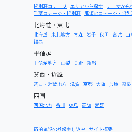
貸別荘コテージ
エリアから探す
テーマから
千葉コテージ・貸別荘
那須のコテージ・貸別
北海道・東北
北海道
東北地方
青森
岩手
秋田
宮城
山
福島
甲信越
甲信越地方
山梨
長野
新潟
関西・近畿
関西・近畿地方
滋賀
京都
大阪
兵庫
奈良
四国
四国地方
香川
徳島
高知
愛媛
宿泊施設の登録申し込み
サイト概要