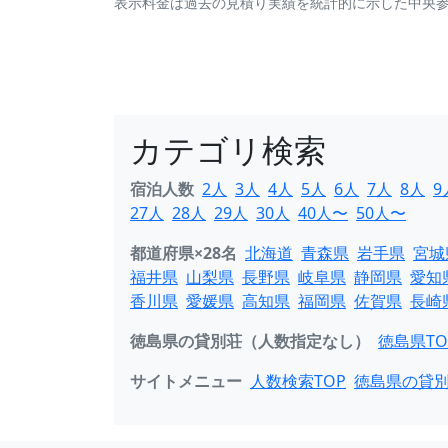
表示料金は過去の見積り実績を統計的に示した中央
カテゴリ検索
宿泊人数
2人
3人
4人
5人
6人
7人
8人
9
27人
28人
29人
30人
40人〜
50人〜
都道府県×28名
北海道
青森県
岩手県
宮城
福井県
山梨県
長野県
岐阜県
静岡県
愛知
香川県
愛媛県
高知県
福岡県
佐賀県
長崎
徳島県の貸別荘（人数指定なし）
徳島県TO
サイトメニュー
人数検索TOP
徳島県の貸