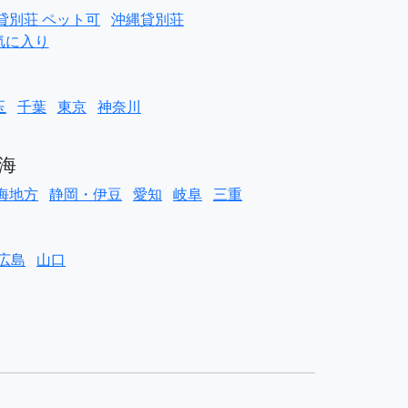
貸別荘 ペット可
沖縄貸別荘
気に入り
玉
千葉
東京
神奈川
海
海地方
静岡・伊豆
愛知
岐阜
三重
広島
山口