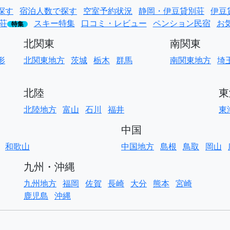
探す
宿泊人数で探す
空室予約状況
静岡・伊豆貸別荘
伊豆
荘
スキー特集
口コミ・レビュー
ペンション民宿
お
特集
北関東
南関東
形
北関東地方
茨城
栃木
群馬
南関東地方
埼
北陸
東
北陸地方
富山
石川
福井
東
中国
和歌山
中国地方
島根
鳥取
岡山
九州・沖縄
九州地方
福岡
佐賀
長崎
大分
熊本
宮崎
鹿児島
沖縄