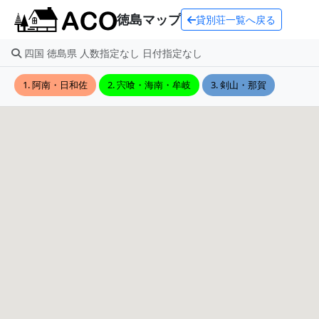
徳島マップ
貸別荘一覧へ戻る
四国 徳島県 人数指定なし 日付指定なし
1. 阿南・日和佐
2. 宍喰・海南・牟岐
3. 剣山・那賀