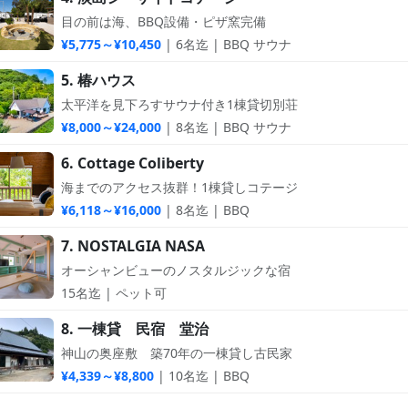
目の前は海、BBQ設備・ピザ窯完備
¥5,775～¥10,450
| 6名迄 | BBQ サウナ
5. 椿ハウス
太平洋を見下ろすサウナ付き1棟貸切別荘
¥8,000～¥24,000
| 8名迄 | BBQ サウナ
6. Cottage Coliberty
海までのアクセス抜群！1棟貸しコテージ
¥6,118～¥16,000
| 8名迄 | BBQ
7. NOSTALGIA NASA
オーシャンビューのノスタルジックな宿
15名迄 | ペット可
8. 一棟貸 民宿 堂治
神山の奥座敷 築70年の一棟貸し古民家
¥4,339～¥8,800
| 10名迄 | BBQ