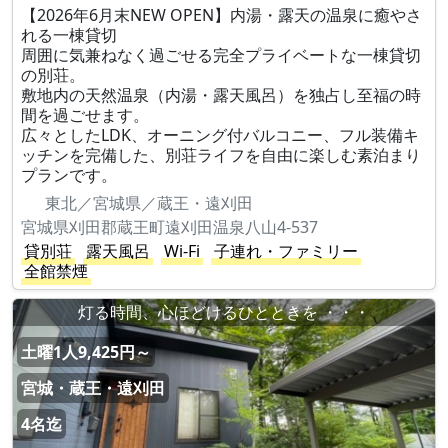
【2026年6月末NEW OPEN】内湯・露天の温泉に癒やさ
れる一棟貸切
周囲に気兼ねなく過ごせる完全プライベートな一棟貸切
の別荘。
敷地内の天然温泉（内湯・露天風呂）を独占し至福の時
間を過ごせます。
広々としたLDK、オーニング付バルコニー、フル装備キ
ッチンを完備した、別荘ライフを自由に楽しむ素泊まり
プランです。
東北／宮城県／蔵王・遠刈田
宮城県刈田郡蔵王町遠刈田温泉八山4-537
貸別荘
露天風呂
Wi-Fi
子連れ・ファミリー
全館禁煙
灯る時間、心ほどけるひとときを ・・・
土曜1人9,425円～
宮城・蔵王・遠刈田
4名迄