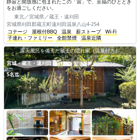
静寂と開放感に包まれたこの「宙」で、至福のひととき
をお過ごしください。
東北／宮城県／蔵王・遠刈田
宮城県刈田郡蔵王町遠刈田温泉八山4-254
コテージ
屋根付BBQ
温泉
薪ストーブ
Wi-Fi
子連れ・ファミリー
全館禁煙
温泉近隣
露天風呂を備えた蔵王の隠れ家（温泉付き）
宮城・蔵王・遠刈田
5名迄