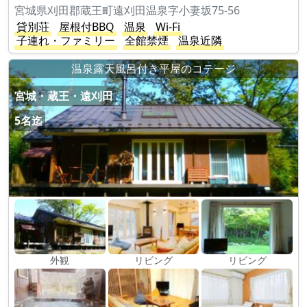
宮城県刈田郡蔵王町遠刈田温泉字小妻坂75-56
貸別荘
屋根付BBQ
温泉
Wi-Fi
子連れ・ファミリー
全館禁煙
温泉近隣
温泉露天風呂付き平屋のコテージ
宮城・蔵王・遠刈田
5名迄
外観
リビング
リビング