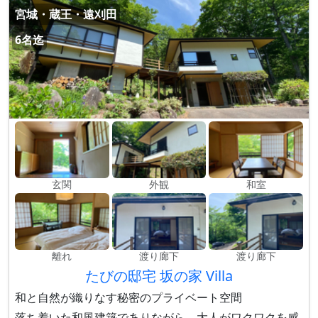
宮城・蔵王・遠刈田
6名迄
玄関
外観
和室
離れ
渡り廊下
渡り廊下
たびの邸宅 坂の家 Villa
和と自然が織りなす秘密のプライベート空間
落ち着いた和風建築でありながら、大人がワクワクを感