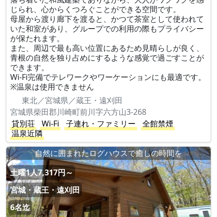
じられ、心からくつろぐことができる空間です。
母屋から渡り廊下を渡ると、かつて茶室として使われて
いた和室があり、グループでの利用の際もプライバシー
が保たれます。
また、周辺で最も高い位置にあるため見晴らしが良く、
青根の自然を独り占めにするような感覚で過ごすことが
できます。
Wi-Fi完備でテレワークやワーケーションにも最適です。
※温泉は使用できません
東北／宮城県／蔵王・遠刈田
宮城県柴田郡川崎町前川字六方山3-268
貸別荘
Wi-Fi
子連れ・ファミリー
全館禁煙
温泉近隣
自然に囲まれたログハウスで癒しの時間を
土曜1人7,317円～
宮城・蔵王・遠刈田
6名迄