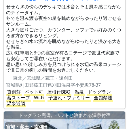
せせらぎの傍らのデッキでは水音とそよ風を感じながら
のティータイム。
冬でも澄み渡る夜空の星を眺めながらゆったり過ごせる
サンルーム。
大きな掘りごたつ、カウンター、ソファでお好みのくつ
ろぎ方ができるリビング。
せせらぎの水の流れを眺めながらゆったりと浸かる大き
な温泉。
広い駐車場と3つの寝室が有るコテージで数世代家族で
も安心してご滞在いただけます。
思い思いの楽しみ方を見つけられる水辺の温泉コテージ
で非日常の癒しの時間をお過ごしください。
東北／宮城県／蔵王・遠刈田
宮城県刈田郡蔵王町遠刈田温泉字小妻坂78-37
貸別荘
ペット可
屋根付BBQ
温泉
ドッグラン
薪ストーブ
Wi-Fi
子連れ・ファミリー
全館禁煙
温泉近隣
ドッグラン完備。ペットと泊まれる温泉付宿
宮城・蔵王・遠刈田