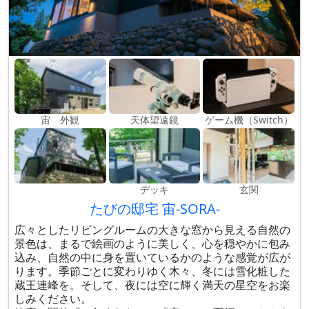
宙 外観
天体望遠鏡
ゲーム機（Switch）
デッキ
玄関
たびの邸宅 宙-SORA-
広々としたリビングルームの大きな窓から見える自然の
景色は、まるで絵画のように美しく、心を穏やかに包み
込み、自然の中に身を置いているかのような感覚が広が
ります。季節ごとに変わりゆく木々、冬には雪化粧した
蔵王連峰を。そして、夜には空に輝く満天の星空をお楽
しみください。