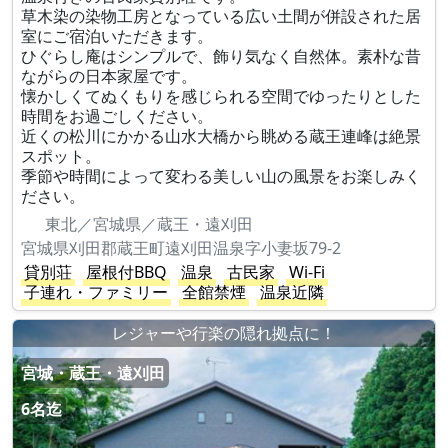
草木染の染物工房となっている広い土間が併設された居
室にご宿泊いただきます。
ひぐらし庵はシンプルで、飾り気なく自然体。素朴な昔
ながらの日本家屋です。
懐かしくてぬくもりを感じられる空間でゆったりとした
時間をお過ごしください。
近くの松川にかかる山水大橋から眺める蔵王連峰は絶景
スポット。
季節や時間によって変わる美しい山の風景をお楽しみく
ださい。
東北／宮城県／蔵王・遠刈田
宮城県刈田郡蔵王町遠刈田温泉字小妻坂79-2
貸別荘
屋根付BBQ
温泉
古民家
Wi-Fi
子連れ・ファミリー
全館禁煙
温泉近隣
レジャーや行楽の隠れ拠点に！
宮城・蔵王・遠刈田
6名迄