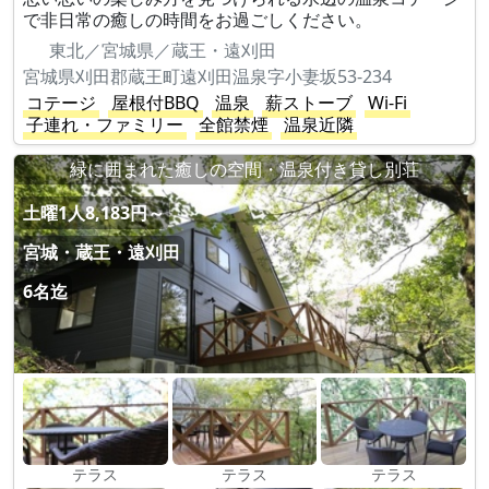
で非日常の癒しの時間をお過ごしください。
東北／宮城県／蔵王・遠刈田
宮城県刈田郡蔵王町遠刈田温泉字小妻坂53-234
コテージ
屋根付BBQ
温泉
薪ストーブ
Wi-Fi
子連れ・ファミリー
全館禁煙
温泉近隣
緑に囲まれた癒しの空間・温泉付き貸し別荘
土曜1人8,183円～
宮城・蔵王・遠刈田
6名迄
テラス
テラス
テラス