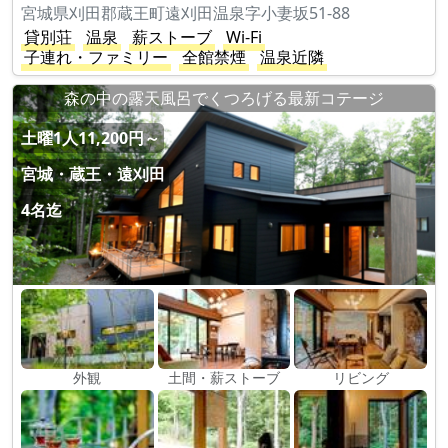
宮城県刈田郡蔵王町遠刈田温泉字小妻坂51-88
貸別荘
温泉
薪ストーブ
Wi-Fi
子連れ・ファミリー
全館禁煙
温泉近隣
森の中の露天風呂でくつろげる最新コテージ
土曜1人11,200円～
宮城・蔵王・遠刈田
4名迄
外観
土間・薪ストーブ
リビング