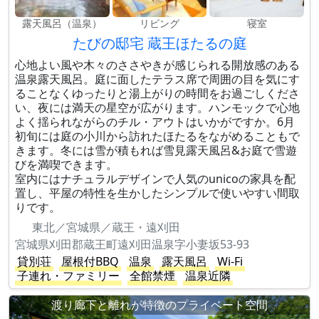
露天風呂（温泉）
リビング
寝室
たびの邸宅 蔵王ほたるの庭
心地よい風や木々のささやきが感じられる開放感のある
温泉露天風呂。庭に面したテラス席で周囲の目を気にす
ることなくゆったりと湯上がりの時間をお過ごしくださ
い、夜には満天の星空が広がります。ハンモックで心地
よく揺られながらのチル・アウトはいかがですか。6月
初旬には庭の小川から訪れたほたるをながめることもで
きます。冬には雪が積もれば雪見露天風呂&お庭で雪遊
びを満喫できます。
室内にはナチュラルデザインで人気のunicoの家具を配
置し、平屋の特性を生かしたシンプルで使いやすい間取
りです。
東北／宮城県／蔵王・遠刈田
宮城県刈田郡蔵王町遠刈田温泉字小妻坂53-93
貸別荘
屋根付BBQ
温泉
露天風呂
Wi-Fi
子連れ・ファミリー
全館禁煙
温泉近隣
渡り廊下と離れが特徴のプライベート空間