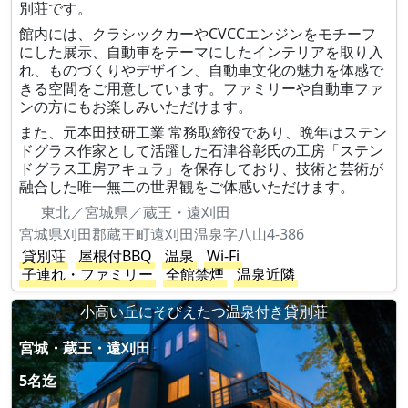
別荘です。
館内には、クラシックカーやCVCCエンジンをモチーフ
にした展示、自動車をテーマにしたインテリアを取り入
れ、ものづくりやデザイン、自動車文化の魅力を体感で
きる空間をご用意しています。ファミリーや自動車ファ
ンの方にもお楽しみいただけます。
また、元本田技研工業 常務取締役であり、晩年はステン
ドグラス作家として活躍した石津谷彰氏の工房「ステン
ドグラス工房アキュラ」を保存しており、技術と芸術が
融合した唯一無二の世界観をご体感いただけます。
東北／宮城県／蔵王・遠刈田
宮城県刈田郡蔵王町遠刈田温泉字八山4-386
貸別荘
屋根付BBQ
温泉
Wi-Fi
子連れ・ファミリー
全館禁煙
温泉近隣
小高い丘にそびえたつ温泉付き貸別荘
宮城・蔵王・遠刈田
5名迄