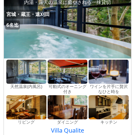
内湯・露天の温泉に癒やされる一棟貸切
宮城・蔵王・遠刈田
6名迄
天然温泉(内風呂)
可動式のオーニング
ワインを片手に贅沢
付き
なひと時を
リビング
ダイニング
キッチン
Villa Qualite