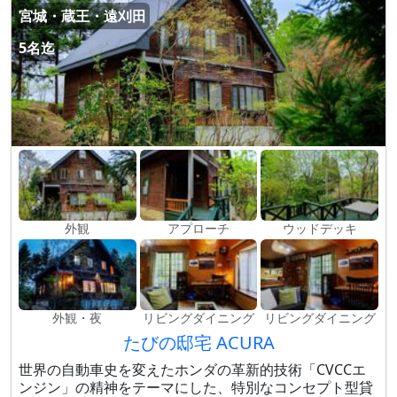
宮城・蔵王・遠刈田
5名迄
外観
アプローチ
ウッドデッキ
外観・夜
リビングダイニング
リビングダイニング
たびの邸宅 ACURA
世界の自動車史を変えたホンダの革新的技術「CVCCエ
ンジン」の精神をテーマにした、特別なコンセプト型貸