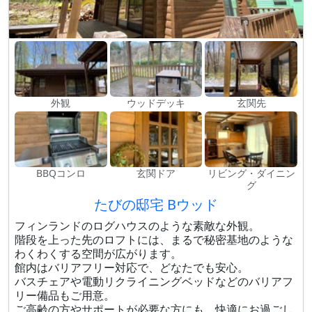
外観
ウッドデッキ
玄関先
BBQコンロ
玄関ドア
リビング・ダイニン
グ
たびの邸宅 Bウッド
フィンランドのログハウスのような素敵な外観。
階段を上った先のロフトには、まるで秘密基地のような
わくわくする空間が広がります。
館内はバリアフリー対応で、どなたでも安心。
バスチェアや電動リクライニングベッドなどのバリアフ
リー備品もご用意。
ご高齢の方やサポートが必要な方にも、快適にお過ごし