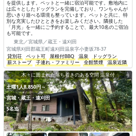
を提供します。ペットと一緒に宿泊可能です。敷地内に
は広々としたドッグランを完備しており、ワンちゃんが
思いきり遊べる環境も整っています。ペットと共に、特
別な充実したひとときをお楽しみください。隣接した
「月光」を一緒にご予約することで、最大10名のご宿泊
も可能です。
東北／宮城県／蔵王・遠刈田
宮城県刈田郡蔵王町遠刈田温泉字小妻坂78-37
貸別荘
ペット可
屋根付BBQ
温泉
ドッグラン
薪ストーブ
子連れ・ファミリー
全館禁煙
温泉近隣
木々に囲まれた落ち着きのある空間 温泉付
土曜1人8,850円～
宮城・蔵王・遠刈田
5名迄