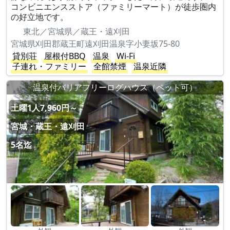
コンビニエンスストア（ファミリーマート）が徒歩圏内
の好立地です。
東北／宮城県／蔵王・遠刈田
宮城県刈田郡蔵王町遠刈田温泉字小妻坂75-80
貸別荘
屋根付BBQ
温泉
Wi-Fi
子連れ・ファミリー
全館禁煙
温泉近隣
温泉付バリアフリーログハウス（ペット可）
土曜1人7,960円～
宮城・蔵王・遠刈田
5名迄