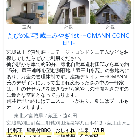
室内
外観
外観
たびの邸宅 蔵王みやぎ1st -HOMANN CONC
EPT-
宮城蔵王で貸別荘・コテージ・コンドミニアムなどをお
探しでしたらぜひご利用ください。
仙台駅から車で約50分、東北自動車道村田ICから車で約
15分。蔵王連峰を望む別荘地「蔵王山水苑」の敷地内に
あり、万全の管理体制です。建築デザイナーHOMANN
氏のデザインによって生まれ変わった森の中の一軒家
は、川のせせらぎを聴きながら癒やしの時間を過ごすの
に最適な空間となっております。
別荘管理地内にはテニスコートがあり、夏にはプールも
オープンします。
東北／宮城県／蔵王・遠刈田
宮城県刈田郡蔵王町遠刈田温泉字八山4-413（蔵王山水苑内）
貸別荘
屋根付BBQ
おしゃれ
温泉
Wi-Fi
子連れ・ファミリー
全館禁煙
温泉近隣