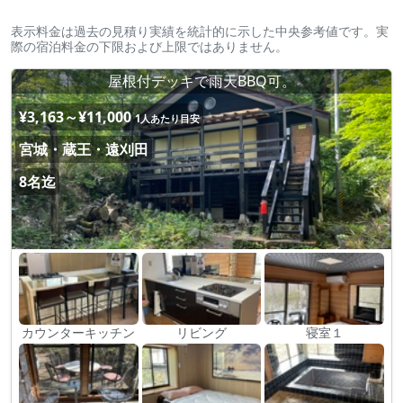
表示料金は過去の見積り実績を統計的に示した中央参考値です。実
際の宿泊料金の下限および上限ではありません。
屋根付デッキで雨天BBQ可。
¥3,163～¥11,000
1人あたり目安
宮城・蔵王・遠刈田
8名迄
カウンターキッチン
リビング
寝室１