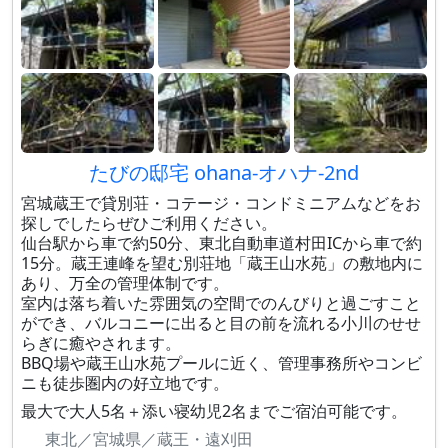
たびの邸宅 ohana-オハナ-2nd
宮城蔵王で貸別荘・コテージ・コンドミニアムなどをお
探しでしたらぜひご利用ください。
仙台駅から車で約50分、東北自動車道村田ICから車で約
15分。蔵王連峰を望む別荘地「蔵王山水苑」の敷地内に
あり、万全の管理体制です。
室内は落ち着いた雰囲気の空間でのんびりと過ごすこと
ができ、バルコニーに出ると目の前を流れる小川のせせ
らぎに癒やされます。
BBQ場や蔵王山水苑プールに近く、管理事務所やコンビ
ニも徒歩圏内の好立地です。
最大で大人5名＋添い寝幼児2名までご宿泊可能です。
東北／宮城県／蔵王・遠刈田