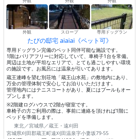
外観
外観
外観
外観
スロープ
専用ドッグラン
たびの邸宅 aiaiai《ペット可》
専用ドッグラン完備のペット同伴可能な施設です。
1階はバリアフリーに対応していて、車椅子1台を常備。
周辺は土地が平坦なエリアで、とても過ごしやすい環境
の施設です。お風呂には温泉が引いてあります。
蔵王連峰を望む別荘地「蔵王山水苑」の敷地内にあり、
万全の管理体制で安心してお泊りいただけます。
管理地内にはテニスコートがあり、夏にはプールもオー
プンします。
※2階建ログハウスで2階が寝室です。
車椅子の方ご利用の際は、事前に連絡を頂ければ1階に
ベッドを準備します。
東北／宮城県／蔵王・遠刈田
宮城県刈田郡蔵王町遠刈田温泉字小妻坂79-55