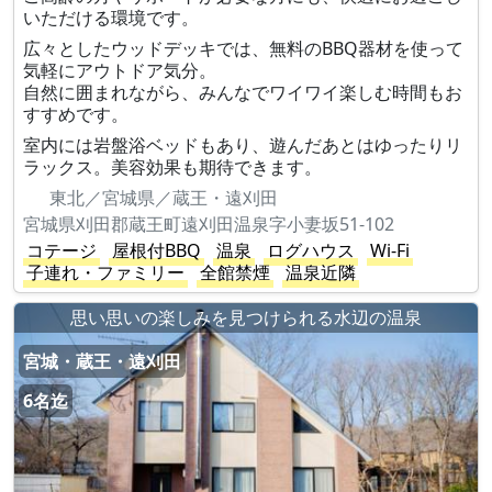
いただける環境です。
広々としたウッドデッキでは、無料のBBQ器材を使って
気軽にアウトドア気分。
自然に囲まれながら、みんなでワイワイ楽しむ時間もお
すすめです。
室内には岩盤浴ベッドもあり、遊んだあとはゆったりリ
ラックス。美容効果も期待できます。
東北／宮城県／蔵王・遠刈田
宮城県刈田郡蔵王町遠刈田温泉字小妻坂51-102
コテージ
屋根付BBQ
温泉
ログハウス
Wi-Fi
子連れ・ファミリー
全館禁煙
温泉近隣
思い思いの楽しみを見つけられる水辺の温泉
宮城・蔵王・遠刈田
6名迄