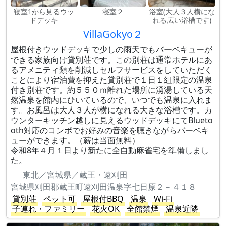
寝室1から見るウッ
寝室２
浴室(大人３人横にな
ドデッキ
れる広い浴槽です)
VillaGokyo２
屋根付きウッドデッキで少しの雨天でもバーベキューが
できる家族向け貸別荘です。この別荘は通常ホテルにあ
るアメニティ類を削減しセルフサービスをしていただく
ことにより宿泊費を抑えた貸別荘で１日１組限定の温泉
付き別荘です。約５５０ｍ離れた場所に湧湯している天
然温泉を館内にひいているので、いつでも温泉に入れま
す。お風呂は大人３人が横になれる大きな浴槽です。カ
ウンターキッチン越しに見えるウッドデッキにてBlueto
oth対応のコンポでお好みの音楽を聴きながらバーベキ
ューができます。（薪は当面無料）
令和8年４月１日より新たに全自動麻雀宅を準備しまし
た。
東北／宮城県／蔵王・遠刈田
宮城県刈田郡蔵王町遠刈田温泉字七日原２－４１８
貸別荘
ペット可
屋根付BBQ
温泉
Wi-Fi
子連れ・ファミリー
花火OK
全館禁煙
温泉近隣