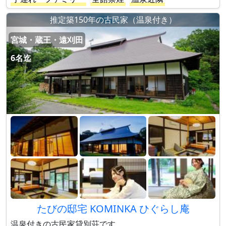
推定築150年の古民家（温泉付き）
宮城・蔵王・遠刈田
6名迄
たびの邸宅 KOMINKA ひぐらし庵
温泉付きの古民家貸別荘です。