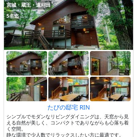
宮城・蔵王・遠刈田
5名迄
たびの邸宅 RIN
シンプルでモダンなリビングダイニングは、天窓から見
える自然が美しく、コンパクトでありながらも心落ち着
く空間。
静な環境で少人数でリラックスしたい方に最適です。