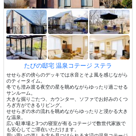
たびの邸宅 温泉コテージ ステラ
せせらぎの傍らのデッキでは水音とそよ風を感じながら
のティータイム。
冬でも澄み渡る夜空の星を眺めながらゆったり過ごせる
サンルーム。
大きな掘りごたつ、カウンター、ソファでお好みのくつ
ろぎ方ができるリビング。
せせらぎの水の流れを眺めながらゆったりと浸かる大き
な温泉。
広い駐車場と3つの寝室が有るコテージで数世代家族で
も安心してご滞在いただけます。
思い思いの楽しみ方を見つけられる水辺の温泉コテージ