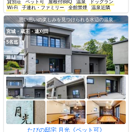
貸別荘
ペット可
屋根付BBQ
温泉
ドッグラン
Wi-Fi
子連れ・ファミリー
全館禁煙
温泉近隣
思い思いの楽しみを見つけられる水辺の温泉
宮城・蔵王・遠刈田
5名迄
たびの邸宅 月光《ペット可》