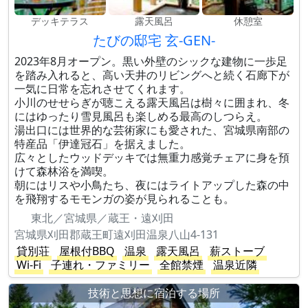
デッキテラス
露天風呂
休憩室
たびの邸宅 玄-GEN-
2023年8月オープン。黒い外壁のシックな建物に一歩足
を踏み入れると、高い天井のリビングへと続く石廊下が
一気に日常を忘れさせてくれます。
小川のせせらぎが聴こえる露天風呂は樹々に囲まれ、冬
にはゆったり雪見風呂も楽しめる最高のしつらえ。
湯出口には世界的な芸術家にも愛された、宮城県南部の
特産品「伊達冠石」を据えました。
広々としたウッドデッキでは無重力感覚チェアに身を預
けて森林浴を満喫。
朝にはリスや小鳥たち、夜にはライトアップした森の中
を飛翔するモモンガの姿が見られることも。
東北／宮城県／蔵王・遠刈田
宮城県刈田郡蔵王町遠刈田温泉八山4-131
貸別荘
屋根付BBQ
温泉
露天風呂
薪ストーブ
Wi-Fi
子連れ・ファミリー
全館禁煙
温泉近隣
技術と思想に宿泊する場所