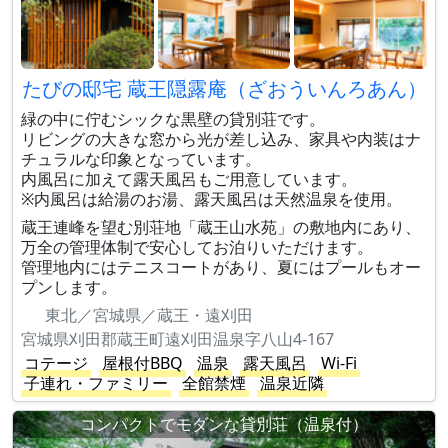
たびの邸宅 蔵王隠露庵（ざおういんろあん）
緑の中に佇むシックな黒壁の貸別荘です。
リビングの大きな窓から光が差し込み、家具や内装はナ
チュラルな印象となっています。
内風呂に加えて露天風呂もご用意しています。
※内風呂は給湯のお湯、露天風呂は天然温泉を使用。
蔵王連峰を望む別荘地「蔵王山水苑」の敷地内にあり、
万全の管理体制で安心してお泊りいただけます。
管理地内にはテニスコートがあり、夏にはプールもオー
プンします。
東北／宮城県／蔵王・遠刈田
宮城県刈田郡蔵王町遠刈田温泉字八山4-167
コテージ
屋根付BBQ
温泉
露天風呂
Wi-Fi
子連れ・ファミリー
全館禁煙
温泉近隣
コンパクトでモダンな貸別荘（温泉付）