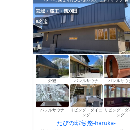
宮城・蔵王・遠刈田
8名迄
外観
バレルサウナ
バレルサウ
バレルサウナ
リビング・ダイニ
リビング・ダ
ング
ング
たびの邸宅 悠-haruka-