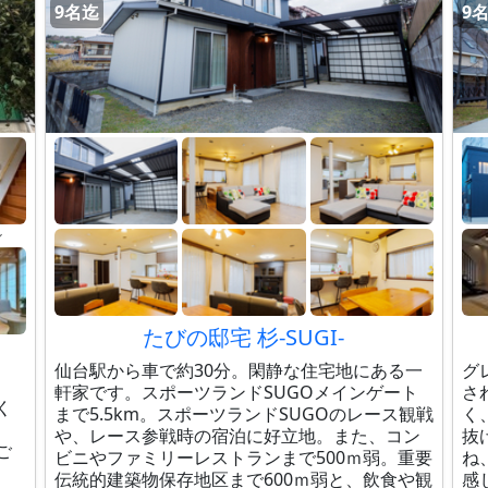
9名迄
9
ル
たびの邸宅 杉-SUGI-
仙台駅から車で約30分。閑静な住宅地にある一
グ
軒家です。スポーツランドSUGOメインゲート
さ
く
まで5.5km。スポーツランドSUGOのレース観戦
く
や、レース参戦時の宿泊に好立地。また、コン
抜
ご
ビニやファミリーレストランまで500ｍ弱。重要
ね
伝統的建築物保存地区まで600ｍ弱と、飲食や観
感