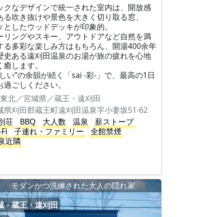
ックなデザインで統一された室内は、開放感
ある吹き抜けや景色を大きく切り取る窓、
々としたウッドデッキが印象的。
ーリングやスキー、アウトドアなど自然を満
する多彩な楽しみ方はもちろん、開湯400余年
歴史ある遠刈田温泉のお湯が旅の疲れを心地
く癒します。
楽しい”の余韻が続く「sai -彩-」で、最高の1日
お過ごしください。
東北／宮城県／蔵王・遠刈田
城県刈田郡蔵王町遠刈田温泉字小妻坂51-62
別荘
BBQ
大人数
温泉
薪ストーブ
-Fi
子連れ・ファミリー
全館禁煙
泉近隣
モダンかつ洗練された大人の隠れ家
城・蔵王・遠刈田