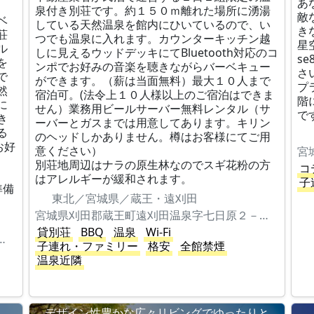
あ
泉付き別荘です。約１５０ｍ離れた場所に湧湯
敵
ベ
している天然温泉を館内にひいているので、い
き
荘
つでも温泉に入れます。カウンターキッチン越
星
ル
しに見えるウッドデッキにてBluetooth対応のコ
s
を
ンポでお好みの音楽を聴きながらバーベキュー
さ
で
ができます。（薪は当面無料）最大１０人まで
プ
然
宿泊可。(法令上１０人様以上のご宿泊はできま
階
に
せん）業務用ビールサーバー無料レンタル（サ
で
き
ーバーとガスまでは用意してあります。キリン
る
のヘッドしかありません。樽はお客様にてご用
お好
意ください）
宮
別荘地周辺はナラの原生林なのでスギ花粉の方
コ
はアレルギーが緩和されます。
子
準備
東北／宮城県／蔵王・遠刈田
宮城県刈田郡蔵王町遠刈田温泉字七日原２－３０１
貸別荘
BBQ
温泉
Wi-Fi
町遠刈田温泉字七日原２－４１８
子連れ・ファミリー
格安
全館禁煙
温泉近隣
デザイン性豊かな広々リビングでゆったりと