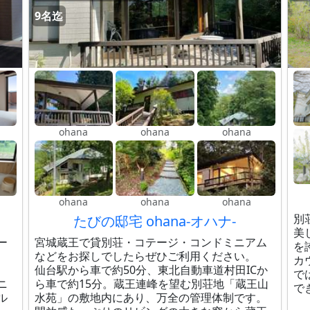
9名迄
ohana
ohana
ohana
）
ohana
ohana
ohana
別
たびの邸宅 ohana-オハナ-
美
ー
宮城蔵王で貸別荘・コテージ・コンドミニアム
を
などをお探しでしたらぜひご利用ください。
カ
仙台駅から車で約50分、東北自動車道村田ICか
で
ニ
ら車で約15分。蔵王連峰を望む別荘地「蔵王山
で
ル
水苑」の敷地内にあり、万全の管理体制です。