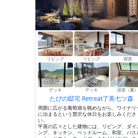
リビング
リビング
寝室
デッキ
デッキ
浴室（夏
たびの邸宅 Retreat了美七ツ森
周囲に広がる葡萄畑を眺めながら、ワイナリ
に泊まるという贅沢な休日をお楽しみくださ
い。
平屋の広々とした建物には、リビング、ダイ
ング、キッチン、ベッドルーム、和室、バス