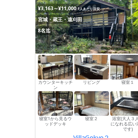
¥3,163～¥11,000
1人あたり目安
宮城・蔵王・遠刈田
8名迄
カウンターキッチ
リビング
寝室１
ン
寝室1から見るウ
寝室２
浴室(大人３
ッドデッキ
になれる広い
です)
VillaGokyo２