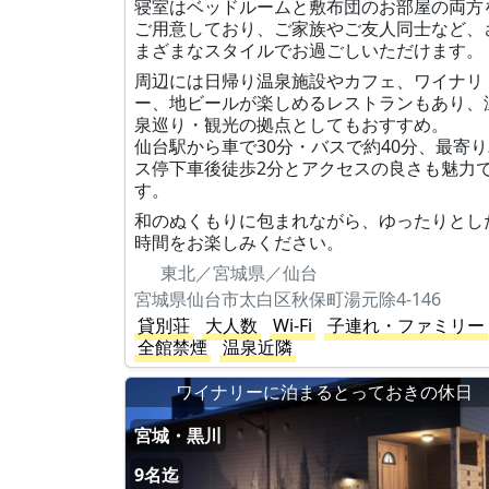
寝室はベッドルームと敷布団のお部屋の両方
ご用意しており、ご家族やご友人同士など、
まざまなスタイルでお過ごしいただけます。
周辺には日帰り温泉施設やカフェ、ワイナリ
ー、地ビールが楽しめるレストランもあり、
泉巡り・観光の拠点としてもおすすめ。
仙台駅から車で30分・バスで約40分、最寄
ス停下車後徒歩2分とアクセスの良さも魅力
す。
和のぬくもりに包まれながら、ゆったりとし
時間をお楽しみください。
東北／宮城県／仙台
宮城県仙台市太白区秋保町湯元除4-146
貸別荘
大人数
Wi-Fi
子連れ・ファミリー
全館禁煙
温泉近隣
ワイナリーに泊まるとっておきの休日
宮城・黒川
9名迄