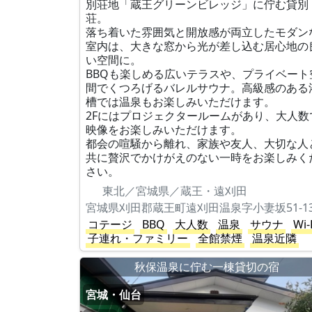
別荘地「蔵王グリーンビレッジ」に佇む貸別
荘。
落ち着いた雰囲気と開放感が両立したモダン
室内は、大きな窓から光が差し込む居心地の
い空間に。
BBQも楽しめる広いテラスや、プライベート
間でくつろげるバレルサウナ。高級感のある
槽では温泉もお楽しみいただけます。
2Fにはプロジェクタールームがあり、大人数
映像をお楽しみいただけます。
都会の喧騒から離れ、家族や友人、大切な人
共に贅沢でかけがえのない一時をお楽しみく
さい。
東北／宮城県／蔵王・遠刈田
宮城県刈田郡蔵王町遠刈田温泉字小妻坂51-13
コテージ
BBQ
大人数
温泉
サウナ
Wi-
子連れ・ファミリー
全館禁煙
温泉近隣
秋保温泉に佇む一棟貸切の宿
宮城・仙台