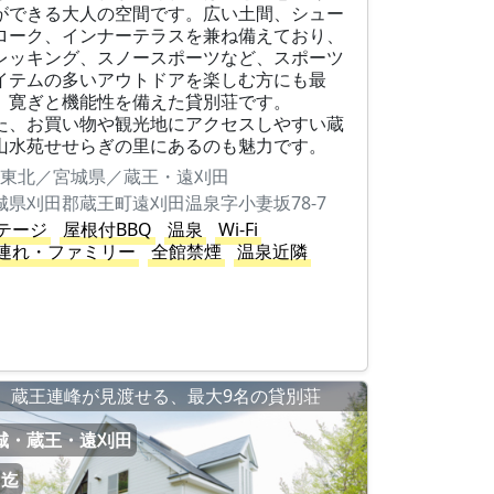
ができる大人の空間です。広い土間、シュー
ローク、インナーテラスを兼ね備えており、
レッキング、スノースポーツなど、スポーツ
イテムの多いアウトドアを楽しむ方にも最
。寛ぎと機能性を備えた貸別荘です。
た、お買い物や観光地にアクセスしやすい蔵
山水苑せせらぎの里にあるのも魅力です。
東北／宮城県／蔵王・遠刈田
城県刈田郡蔵王町遠刈田温泉字小妻坂78-7
テージ
屋根付BBQ
温泉
Wi-Fi
連れ・ファミリー
全館禁煙
温泉近隣
蔵王連峰が見渡せる、最大9名の貸別荘
城・蔵王・遠刈田
名迄