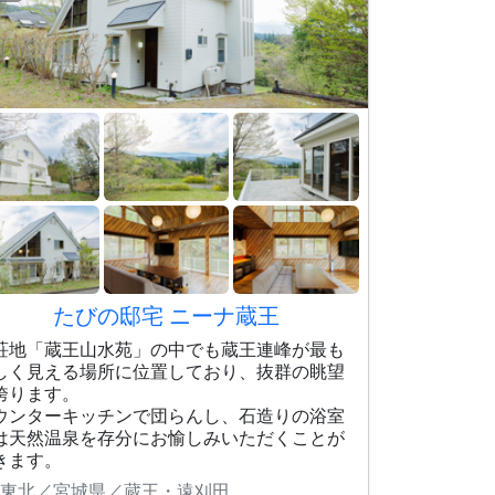
たびの邸宅 ニーナ蔵王
荘地「蔵王山水苑」の中でも蔵王連峰が最も
しく見える場所に位置しており、抜群の眺望
誇ります。
ウンターキッチンで団らんし、石造りの浴室
は天然温泉を存分にお愉しみいただくことが
きます。
東北／宮城県／蔵王・遠刈田