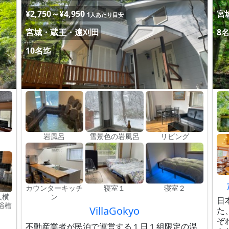
¥2,750～¥4,950
宮
1人あたり目安
宮城・蔵王・遠刈田
8
10名迄
岩風呂
雪景色の岩風呂
リビング
カウンターキッチ
寝室１
寝室２
人横
ン
日
浴槽
VillaGokyo
た
ぞ
不動産業者が民泊で運営する１日１組限定の温