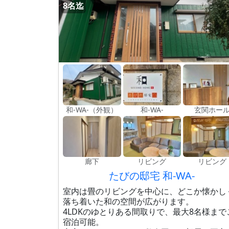
8名迄
和-WA-（外観）
和-WA-
玄関ホー
廊下
リビング
リビング
たびの邸宅 和-WA-
室内は畳のリビングを中心に、どこか懐かし
落ち着いた和の空間が広がります。
4LDKのゆとりある間取りで、最大8名様まで
宿泊可能。