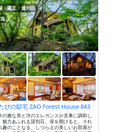
城・蔵王・遠刈田
名迄
たびの邸宅 ZAO Forest House 843
本の雅な美と洋のエレガンスが見事に調和し
、魅力あふれる貸別荘。扉を開けると、それ
れ趣のことなる、しつらえの美しいお部屋が