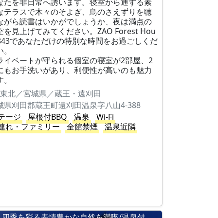
なたを非日常へ誘います。寝室から通ずる素
なテラスで木々のそよぎ、鳥のさえずりを聴
ながら読書はいかがでしょうか、夜は満点の
空を見上げてみてください。ZAO Forest Hou
e843であなただけの特別な時間をお過ごしくだ
い。
ライベートが守られる個室の寝室が2部屋、2
にもお手洗いがあり、利便性が高いのも魅力
す。
東北／宮城県／蔵王・遠刈田
城県刈田郡蔵王町遠刈田温泉字八山4-388
テージ
屋根付BBQ
温泉
Wi-Fi
連れ・ファミリー
全館禁煙
温泉近隣
四季を彩る表情豊かな自然を満喫/温泉付