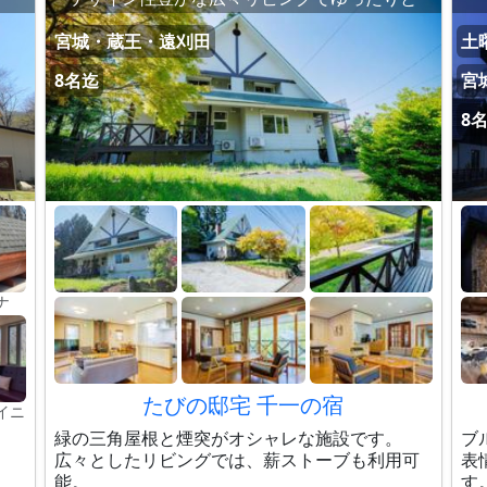
宮城・蔵王・遠刈田
土曜
8名迄
宮
8
ナ
たびの邸宅 千一の宿
イニ
緑の三角屋根と煙突がオシャレな施設です。
ブ
広々としたリビングでは、薪ストーブも利用可
表
能。
す