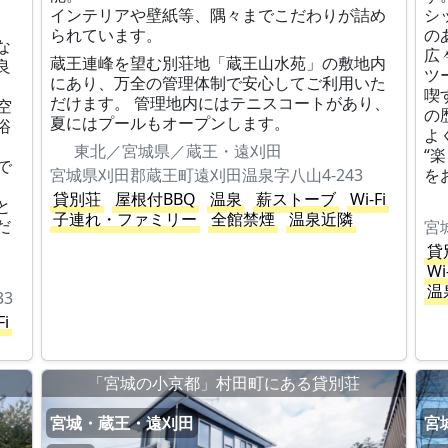
インテリアや壁紙等、隅々までこだわりが詰め
シ
られています。
の
な
広
蔵王連峰を望む別荘地「蔵王山水苑」の敷地内
良
ツ
にあり、万全の管理体制で安心してご利用いた
喫
だけます。 管理地内にはテニスコートがあり、
空
の
夏にはプールもオープンします。
浴
よ
東北／宮城県／蔵王・遠刈田
“
で
宮城県刈田郡蔵王町遠刈田温泉字八山4-243
を
貸別荘
屋根付BBQ
温泉
薪ストーブ
Wi-Fi
と
子連れ・ファミリー
全館禁煙
温泉近隣
だ
宮
貸
Wi
温
3
Fi
「宮城の小京都」村田町にある貸別荘
宮城・蔵王・遠刈田
宮