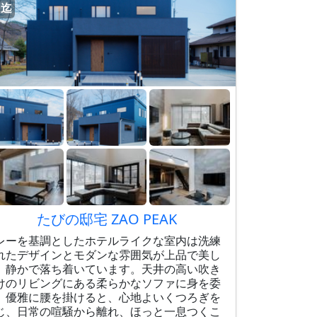
名迄
たびの邸宅 ZAO PEAK
レーを基調としたホテルライクな室内は洗練
れたデザインとモダンな雰囲気が上品で美し
、静かで落ち着いています。天井の高い吹き
けのリビングにある柔らかなソファに身を委
、優雅に腰を掛けると、心地よいくつろぎを
じ、日常の喧騒から離れ、ほっと一息つくこ