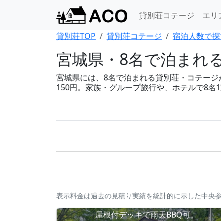
貸別荘コテージ
エリ
貸別荘TOP
貸別荘コテージ
宿泊人数で探
宮城県・8名で泊まれ
宮城県には、8名で泊まれる貸別荘・コテージが3
150円。家族・グループ旅行や、ホテルで8
表示料金は過去の見積り実績を統計的に示した中央
屋根付デッキで雨天BBQ可。