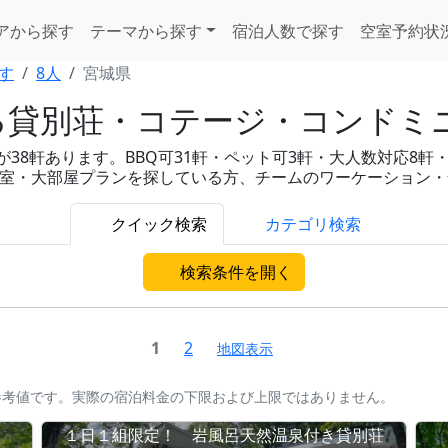
アから探す
テーマから探す
宿泊人数で探す
空室予約状
す
8人
宮城県
る貸別荘・コテージ・コンドミ
8軒あります。BBQ可31軒・ペット可3軒・大人数対応8軒・温泉
名1室・大部屋プランを探している方、チームのワーケーション
クイック検索
カテゴリ検索
検索条件を開く
1
2
地図表示
参考値です。実際の宿泊料金の下限および上限ではありません。
１日１組限定！ 岩風呂天然温泉付き貸別荘