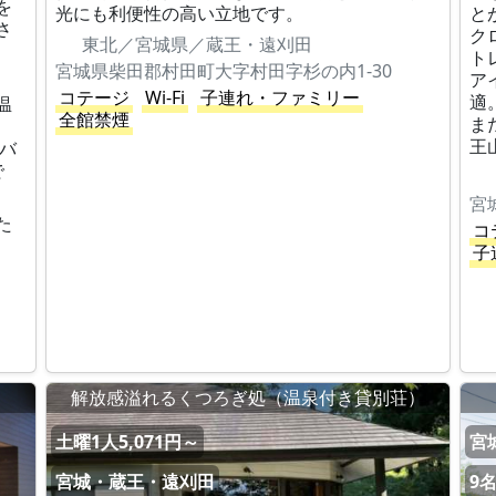
を
光にも利便性の高い立地です。
と
さ
ク
東北／宮城県／蔵王・遠刈田
ト
宮城県柴田郡村田町大字村田字杉の内1-30
ア
コテージ
Wi-Fi
子連れ・ファミリー
適
温
全館禁煙
ま
王
りバ
で
宮
た
コ
子
解放感溢れるくつろぎ処（温泉付き貸別荘）
土曜1人5,071円～
宮
宮城・蔵王・遠刈田
9