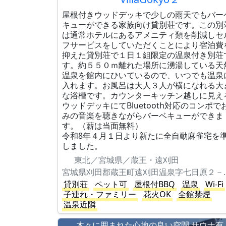
屋根付きウッドデッキで少しの雨天でもバー
キューができる家族向け貸別荘です。この別
は通常ホテルにあるアメニティ類を削減しセ
フサービスをしていただくことにより宿泊費
抑えた貸別荘で１日１組限定の温泉付き別荘
す。約５５０ｍ離れた場所に湧湯している天
温泉を館内にひいているので、いつでも温泉
入れます。お風呂は大人３人が横になれる大
な浴槽です。カウンターキッチン越しに見え
ウッドデッキにてBluetooth対応のコンポで
みの音楽を聴きながらバーベキューができま
す。（薪は当面無料）
令和8年４月１日より新たに全自動麻雀宅を
しました。
東北／宮城県／蔵王・遠刈田
宮城県刈田郡蔵王
貸別荘
ペット可
屋根付BBQ
温泉
Wi-Fi
子連れ・ファミリー
花火OK
全館禁煙
温泉近隣
木々に囲まれた心地の良い空間 サウナ有