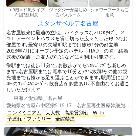
＜9階＞和風タイプ
ジャグジーが楽しめ
シャワーブースもご
布団3組用意
るバスルーム
用意
スタンザベルデ名古屋
名古屋観光に最適の立地。ハイクラスな2LDKﾀｲﾌﾟ、２
フロアーペントハウスを貸し切った広々としたﾓﾀﾞﾝなお
部屋です｡最寄りの矢場町駅までは徒歩1分の好立地!
2023年7月にオープン予定のホテル「TIAD」の隣。結婚
式後の家族・ご友人の宿泊などにも利用可能です。
栄駅までは徒歩11分で､お散歩がてらｼｮｯﾋﾟﾝｸﾞも楽しめ
ます｡名古屋駅までは電車で16分とｱｸｾｽ抜群!その他の観
光地までも軽がる足を運ぶことができます｡駅周辺には2
4Hのｺﾝﾋﾞﾆやｽｰﾊﾟｰ､飲食店が多数あり､不自由なくお過ご
しいただけます。
東海／愛知県／名古屋
愛知県名古屋市中区栄5-15-17 名古屋再生医療幹細胞免疫センタービル9
コンドミニアム
大人数
高級貸別荘
Wi-Fi
子連れ・ファミリー
全館禁煙
少人数から25名まで｜非日常を楽しむ宿