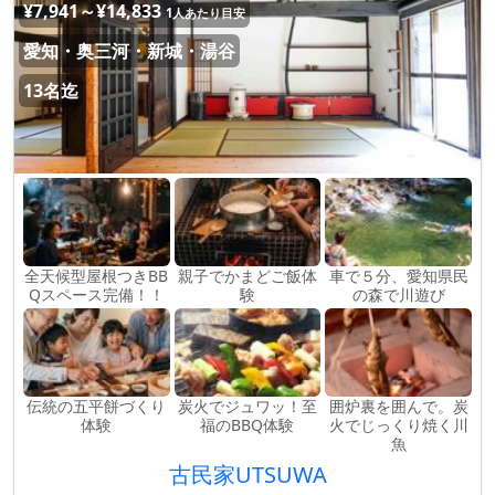
¥7,941～¥14,833
1人あたり目安
愛知・奥三河・新城・湯谷
13名迄
全天候型屋根つきBB
親子でかまどご飯体
車で５分、愛知県民
Qスペース完備！！
験
の森で川遊び
伝統の五平餅づくり
炭火でジュワッ！至
囲炉裏を囲んで。炭
体験
福のBBQ体験
火でじっくり焼く川
魚
古民家UTSUWA