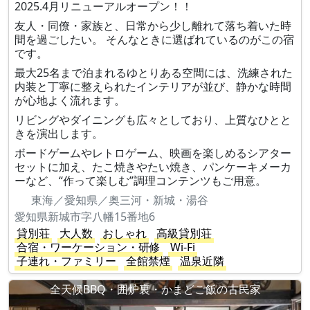
2025.4月リニューアルオープン！！
友人・同僚・家族と、日常から少し離れて落ち着いた時
間を過ごしたい。 そんなときに選ばれているのがこの宿
です。
最大25名まで泊まれるゆとりある空間には、洗練された
内装と丁寧に整えられたインテリアが並び、静かな時間
が心地よく流れます。
リビングやダイニングも広々としており、上質なひとと
きを演出します。
ボードゲームやレトロゲーム、映画を楽しめるシアター
セットに加え、たこ焼きやたい焼き、パンケーキメーカ
ーなど、“作って楽しむ”調理コンテンツもご用意。
東海／愛知県／奥三河・新城・湯谷
愛知県新城市字八幡15番地6
貸別荘
大人数
おしゃれ
高級貸別荘
合宿・ワーケーション・研修
Wi-Fi
子連れ・ファミリー
全館禁煙
温泉近隣
全天候BBQ・囲炉裏・かまどご飯の古民家