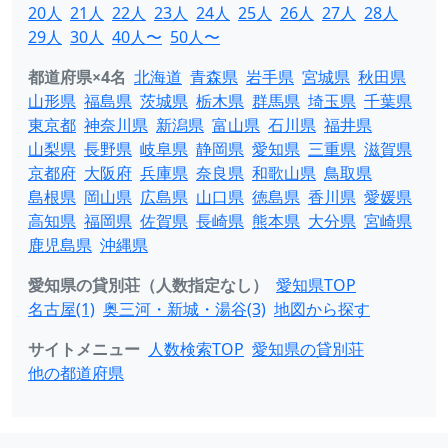
20人
21人
22人
23人
24人
25人
26人
27人
28人
29人
30人
40人〜
50人〜
都道府県×4名
北海道
青森県
岩手県
宮城県
秋田県
山形県
福島県
茨城県
栃木県
群馬県
埼玉県
千葉県
東京都
神奈川県
新潟県
富山県
石川県
福井県
山梨県
長野県
岐阜県
静岡県
愛知県
三重県
滋賀県
京都府
大阪府
兵庫県
奈良県
和歌山県
鳥取県
島根県
岡山県
広島県
山口県
徳島県
香川県
愛媛県
高知県
福岡県
佐賀県
長崎県
熊本県
大分県
宮崎県
鹿児島県
沖縄県
愛知県の貸別荘（人数指定なし）
愛知県TOP
名古屋(1)
奥三河・新城・湯谷(3)
地図から探す
サイトメニュー
人数検索TOP
愛知県の貸別荘
他の都道府県