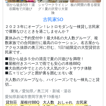
宿から徒歩5分！湯
シャワークライミン
板の間畳の香る寝室
谷園地で川遊び
グ！夏の沢登り大冒
険
古民家SO
２０２３年にオープン！レトロモダンな一棟貸し古民家
で優雅なひとときを過ごしませんか？
夏休みのご予約受付中！最大8名の大人数グループ、複
数家族での合同旅行に最高のロケーション。名古屋から
アクセス抜群の奥三河に佇む、1日1組限定の大型貸切古
民家です。
■宿から徒歩５分の清流で夏の川遊びを満喫！
■屋根付きスペースで雨でも安心の本格BBQ
■大自然の中でととのう大人気のテントサウナ体験
■広々リビングと囲炉裏を囲むエモい夜
大人数のグループなら、ハイシーズンでも一棟丸ごと貸
切…
東海／愛知県／奥三河・新城・湯谷
愛知県新城市豊岡字奥平19番地1
貸別荘
屋根付BBQ
大人数
おしゃれ
古民家