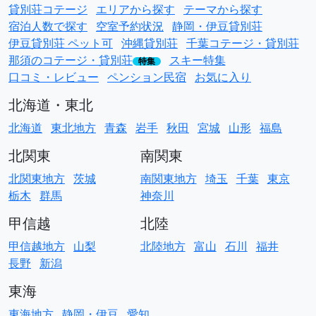
貸別荘コテージ
エリアから探す
テーマから探す
宿泊人数で探す
空室予約状況
静岡・伊豆貸別荘
伊豆貸別荘 ペット可
沖縄貸別荘
千葉コテージ・貸別荘
那須のコテージ・貸別荘
スキー特集
特集
口コミ・レビュー
ペンション民宿
お気に入り
北海道・東北
北海道
東北地方
青森
岩手
秋田
宮城
山形
福島
北関東
南関東
北関東地方
茨城
南関東地方
埼玉
千葉
東京
栃木
群馬
神奈川
甲信越
北陸
甲信越地方
山梨
北陸地方
富山
石川
福井
長野
新潟
東海
東海地方
静岡・伊豆
愛知