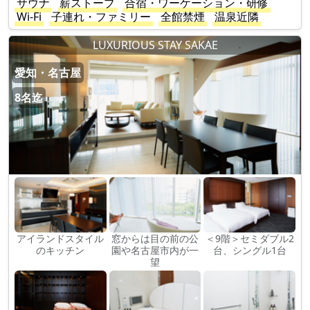
サウナ
薪ストーブ
合宿・ワーケーション・研修
Wi-Fi
子連れ・ファミリー
全館禁煙
温泉近隣
LUXURIOUS STAY SAKAE
愛知・名古屋
8名迄
アイランドスタイル
窓からは目の前の公
＜9階＞セミダブル2
のキッチン
園や名古屋市内が一
台、シングル1台
望