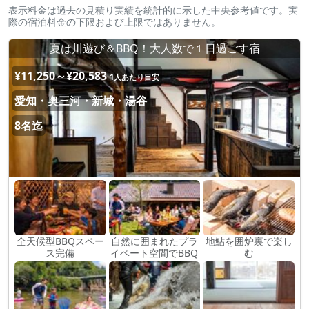
表示料金は過去の見積り実績を統計的に示した中央参考値です。実
際の宿泊料金の下限および上限ではありません。
夏は川遊び＆BBQ！大人数で１日過ごす宿
¥11,250～¥20,583
1人あたり目安
愛知・奥三河・新城・湯谷
8名迄
全天候型BBQスペー
自然に囲まれたプラ
地鮎を囲炉裏で楽し
ス完備
イベート空間でBBQ
む