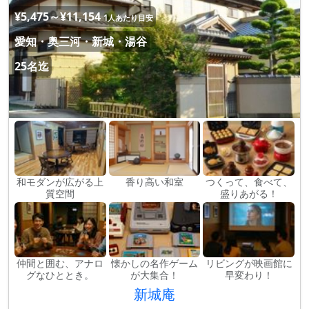
¥5,475～¥11,154
1人あたり目安
愛知・奥三河・新城・湯谷
25名迄
和モダンが広がる上
香り高い和室
つくって、食べて、
質空間
盛りあがる！
仲間と囲む、アナロ
懐かしの名作ゲーム
リビングが映画館に
グなひととき。
が大集合！
早変わり！
新城庵