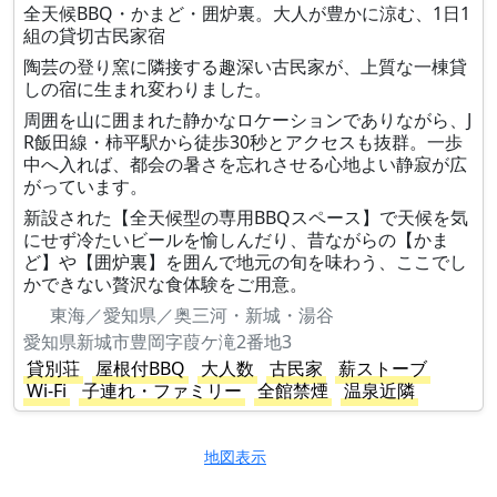
全天候BBQ・かまど・囲炉裏。大人が豊かに涼む、1日1
組の貸切古民家宿
陶芸の登り窯に隣接する趣深い古民家が、上質な一棟貸
しの宿に生まれ変わりました。
周囲を山に囲まれた静かなロケーションでありながら、J
R飯田線・柿平駅から徒歩30秒とアクセスも抜群。一歩
中へ入れば、都会の暑さを忘れさせる心地よい静寂が広
がっています。
新設された【全天候型の専用BBQスペース】で天候を気
にせず冷たいビールを愉しんだり、昔ながらの【かま
ど】や【囲炉裏】を囲んで地元の旬を味わう、ここでし
かできない贅沢な食体験をご用意。
東海／愛知県／奥三河・新城・湯谷
愛知県新城市豊岡字葭ケ滝2番地3
貸別荘
屋根付BBQ
大人数
古民家
薪ストーブ
Wi-Fi
子連れ・ファミリー
全館禁煙
温泉近隣
地図表示