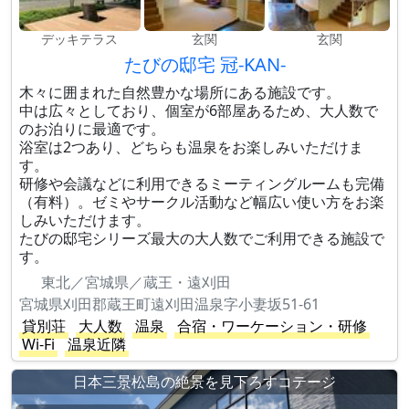
デッキテラス
玄関
玄関
たびの邸宅 冠-KAN-
木々に囲まれた自然豊かな場所にある施設です。
中は広々としており、個室が6部屋あるため、大人数で
のお泊りに最適です。
浴室は2つあり、どちらも温泉をお楽しみいただけま
す。
研修や会議などに利用できるミーティングルームも完備
（有料）。ゼミやサークル活動など幅広い使い方をお楽
しみいただけます。
たびの邸宅シリーズ最大の大人数でご利用できる施設で
す。
東北／宮城県／蔵王・遠刈田
宮城県刈田郡蔵王町遠刈田温泉字小妻坂51-61
貸別荘
大人数
温泉
合宿・ワーケーション・研修
Wi-Fi
温泉近隣
日本三景松島の絶景を見下ろすコテージ