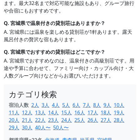
ます。最大32名まで対応可能な施設もあり、グループ旅行
や合宿にもおすすめです。
Q. 宮城県で温泉付きの貸別荘はありますか？
A. 宮城県には温泉を楽しめる貸別荘が1軒あります。露天
風呂付きの贅沢な宿もあります。
Q. 宮城県でおすすめの貸別荘はどこですか？
A. 宮城県でおすすめなのは、温泉付きの高級別荘です。用
途や予算に合わせて、ファミリー向け・カップル向け・大
人数グループ向けなどからお選びいただけます。
カテゴリ検索
宿泊人数
2人
3人
4人
5人
6人
7人
8人
9人
10人
11人
12人
13人
14人
15人
16人
17人
18人
19人
20人
21人
22人
23人
24人
25人
26人
27人
28人
29人
30人
40人〜
50人〜