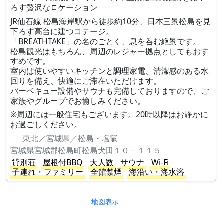
ろす贅沢なロケーション
JR仙石線 松島海岸駅から徒歩約10分、日本三景松島を見
下ろす高台に建つコテージ。
「BREATHTAKE」の名のごとく、息を呑む絶景です。
松島観光はもちろん、周辺のレジャー拠点としてもおす
すめです。
室内は使いやすいキッチンと調理家電、清潔感のある水
回りを備え、快適にご滞在いただけます。
バーベキュー設備やサウナも完備しておりますので、ご
家族やグルーブでお愉しみください。
※周辺には一般住宅もございます。20時以降はお静かに
お過ごしください。
東北／宮城県／松島・塩竈
宮城県宮城郡松島町松島犬田１０－１１５
貸別荘
屋根付BBQ
大人数
サウナ
Wi-Fi
子連れ・ファミリー
全館禁煙
海沿い・海水浴
地図表示