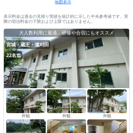
地図表示
表示料金は過去の見積り実績を統計的に示した中央参考値です。実
際の宿泊料金の下限および上限ではありません。
大人数利用に最適。研修や合宿にもオススメ
宮城・蔵王・遠刈田
22名迄
外観
外観
外観