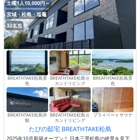
土曜1人10,000円～
宮城・松島・塩竈
32名迄
BREATHTAKE松島景
BREATHTAKE松島セ
BREATHTAKE松島景
色
カンドリビング
色
BREATHTAKE松島外
BREATHTAKE松島セ
プライベートサウナ
観
カンドリビング
たびの邸宅 BREATHTAKE松島
2025年10月新築オープン！ 日本三景松島の絶景を見下