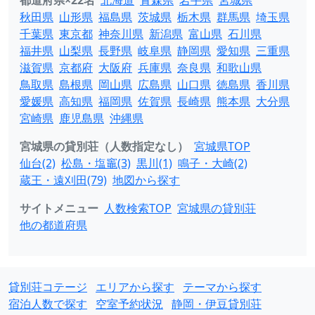
都道府県×22名
北海道
青森県
岩手県
宮城県
秋田県
山形県
福島県
茨城県
栃木県
群馬県
埼玉県
千葉県
東京都
神奈川県
新潟県
富山県
石川県
福井県
山梨県
長野県
岐阜県
静岡県
愛知県
三重県
滋賀県
京都府
大阪府
兵庫県
奈良県
和歌山県
鳥取県
島根県
岡山県
広島県
山口県
徳島県
香川県
愛媛県
高知県
福岡県
佐賀県
長崎県
熊本県
大分県
宮崎県
鹿児島県
沖縄県
宮城県の貸別荘（人数指定なし）
宮城県TOP
仙台(2)
松島・塩竈(3)
黒川(1)
鳴子・大崎(2)
蔵王・遠刈田(79)
地図から探す
サイトメニュー
人数検索TOP
宮城県の貸別荘
他の都道府県
貸別荘コテージ
エリアから探す
テーマから探す
宿泊人数で探す
空室予約状況
静岡・伊豆貸別荘