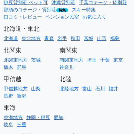
伊豆貸別荘 ペット可
沖縄貸別荘
千葉コテージ・貸別荘
那須のコテージ・貸別荘
スキー特集
特集
口コミ・レビュー
ペンション民宿
お気に入り
北海道・東北
北海道
東北地方
青森
岩手
秋田
宮城
山形
福島
北関東
南関東
北関東地方
茨城
南関東地方
埼玉
千葉
東京
栃木
群馬
神奈川
甲信越
北陸
甲信越地方
山梨
北陸地方
富山
石川
福井
長野
新潟
東海
東海地方
静岡・伊豆
愛知
岐阜
三重