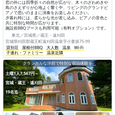
窓の外には四季折々の自然が広がり、木々のざわめきや
鳥のさえずりが心地よく響く中、リビングのグランドピ
アノで思いのままに演奏をお楽しみください。
夕暮れ時には、柔らかな光が差し込み、ピアノの音色と
共に特別な時間が広がります。
施設前BBQブースも利用可能（有料オプション）です。
東北／宮城県／蔵王・遠刈田
宮城県刈田郡蔵王町遠刈田温泉字小妻坂75-99
貸別荘
屋根付BBQ
大人数
温泉
Wi-Fi
子連れ・ファミリー
温泉近隣
クラシカルな洋館で特別な宿泊体験を
土曜1人7,567円～
宮城・蔵王・遠刈田
19名迄