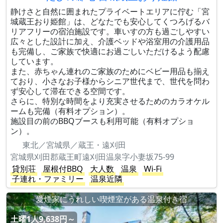
静けさと自然に囲まれたプライベートエリアに佇む「宮
城蔵王おり姫館」は、どなたでも安心してくつろげるバ
リアフリーの宿泊施設です。車いすの方も過ごしやすい
広々とした設計に加え、介護ベッドや浴室用の介護用品
も完備し、ご家族で快適にお過ごしいただけるよう配慮
しています。
また、赤ちゃん連れのご家族のためにベビー用品も揃え
ており、小さなお子様からシニア世代まで、世代を問わ
ず安心して滞在できる空間です。
さらに、特別な時間をより充実させるためのカラオケル
ームも完備（有料オプション）。
施設目の前のBBQブースも利用可能（有料オプショ
ン）。
東北／宮城県／蔵王・遠刈田
宮城県刈田郡蔵王町遠刈田温泉字小妻坂75-99
貸別荘
屋根付BBQ
大人数
温泉
Wi-Fi
子連れ・ファミリー
温泉近隣
愛煙家にうれしい喫煙室がある温泉付き宿
土曜1人9,638円～