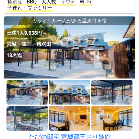
貸別荘
BBQ
大人数
サウナ
Wi-Fi
子連れ・ファミリー
カラオケルームがある温泉付き宿
土曜1人9,638円～
宮城・蔵王・遠刈田
18名迄
たびの邸宅 宮城蔵王おり姫館