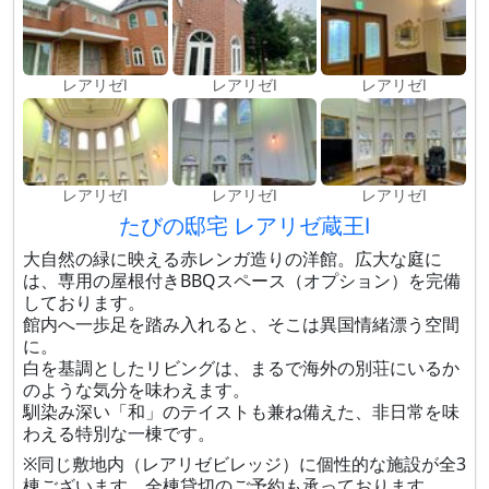
レアリゼⅠ
レアリゼⅠ
レアリゼⅠ
レアリゼⅠ
レアリゼⅠ
レアリゼⅠ
たびの邸宅 レアリゼ蔵王Ⅰ
大自然の緑に映える赤レンガ造りの洋館。広大な庭に
は、専用の屋根付きBBQスペース（オプション）を完備
しております。
館内へ一歩足を踏み入れると、そこは異国情緒漂う空間
に。
白を基調としたリビングは、まるで海外の別荘にいるか
のような気分を味わえます。
馴染み深い「和」のテイストも兼ね備えた、非日常を味
わえる特別な一棟です。
※同じ敷地内（レアリゼビレッジ）に個性的な施設が全3
棟ございます。全棟貸切のご予約も承っております。