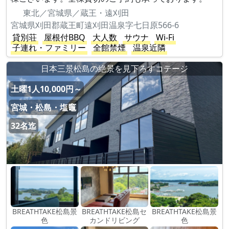
東北／宮城県／蔵王・遠刈田
宮城県刈田郡蔵王町遠刈田温泉字七日原566-6
貸別荘
屋根付BBQ
大人数
サウナ
Wi-Fi
子連れ・ファミリー
全館禁煙
温泉近隣
日本三景松島の絶景を見下ろすコテージ
土曜1人10,000円～
宮城・松島・塩竈
32名迄
BREATHTAKE松島景
BREATHTAKE松島セ
BREATHTAKE松島景
色
カンドリビング
色