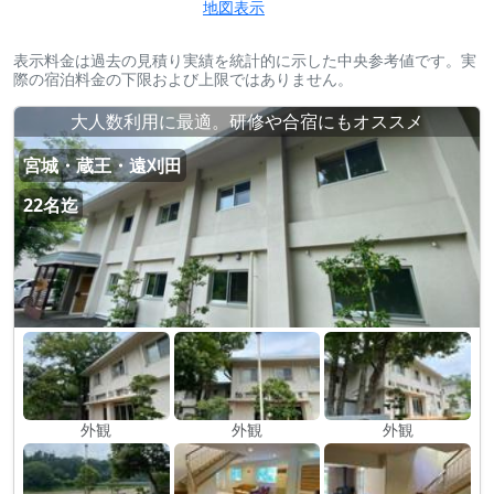
地図表示
表示料金は過去の見積り実績を統計的に示した中央参考値です。実
際の宿泊料金の下限および上限ではありません。
大人数利用に最適。研修や合宿にもオススメ
宮城・蔵王・遠刈田
22名迄
外観
外観
外観