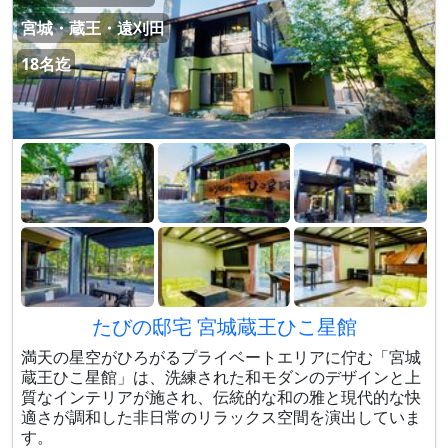
宮城・蔵王・遠刈田
18名迄
たびの邸宅 宮城蔵王ひこ星館
満天の星空がひろがるプライベートエリアに佇む「宮城
蔵王ひこ星館」は、洗練された和モダンのデザインと上
質なインテリアが施され、伝統的な和の雅と現代的な快
適さが調和した非日常のリラックス空間を演出していま
す。