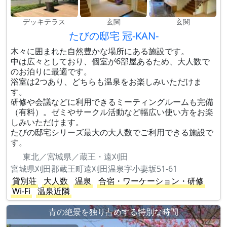
デッキテラス
玄関
玄関
たびの邸宅 冠-KAN-
木々に囲まれた自然豊かな場所にある施設です。
中は広々としており、個室が6部屋あるため、大人数で
のお泊りに最適です。
浴室は2つあり、どちらも温泉をお楽しみいただけま
す。
研修や会議などに利用できるミーティングルームも完備
（有料）。ゼミやサークル活動など幅広い使い方をお楽
しみいただけます。
たびの邸宅シリーズ最大の大人数でご利用できる施設で
す。
東北／宮城県／蔵王・遠刈田
宮城県刈田郡蔵王町遠刈田温泉字小妻坂51-61
貸別荘
大人数
温泉
合宿・ワーケーション・研修
Wi-Fi
温泉近隣
青の絶景を独り占めする特別な時間