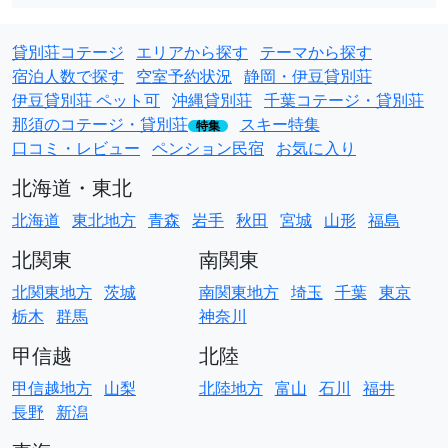
貸別荘コテージ
エリアから探す
テーマから探す
宿泊人数で探す
空室予約状況
静岡・伊豆貸別荘
伊豆貸別荘 ペット可
沖縄貸別荘
千葉コテージ・貸別荘
那須のコテージ・貸別荘
スキー特集
特集
口コミ・レビュー
ペンション民宿
お気に入り
北海道・東北
北海道
東北地方
青森
岩手
秋田
宮城
山形
福島
北関東
南関東
北関東地方
茨城
南関東地方
埼玉
千葉
東京
栃木
群馬
神奈川
甲信越
北陸
甲信越地方
山梨
北陸地方
富山
石川
福井
長野
新潟