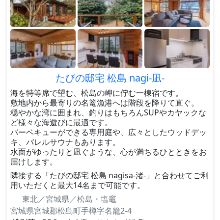
たびの邸宅 松島 nagi-凪-
海を特等席で望む、松島の岬に佇む一棟宿です。
敷地内から最寄りの名篭漁港へは階段を降りて直ぐ。
穏やかな湾に囲まれ、釣りはもちろんSUPやカヤックな
ど様々な海遊びに最適です。
バーベキューができる専用庭や、広々としたウッドデッ
キ、バレルサウナもあります。
水面がゆったりと凪ぐような、心が満ちるひとときをお
届けします。
隣接する「たびの邸宅 松島 nagisa-渚-」と合わせてご利
用いただくと最大14名まで可能です。
東北／宮城県／松島・塩竈
宮城県宮城郡松島町手樽字名籠2-4