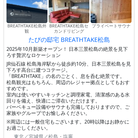
BREATHTAKE松島外
BREATHTAKE松島セ
プライベートサウナ
観
カンドリビング
たびの邸宅 BREATHTAKE松島
2025年10月新築オープン！ 日本三景松島の絶景を見下
ろす贅沢なロケーション
JR仙石線 松島海岸駅から徒歩約10分、日本三景松島を見
下ろす高台に建つコテージ。
「BREATHTAKE」の名のごとく、息を呑む絶景です。
松島観光はもちろん、周辺のレジャー拠点としてもおす
すめです。
室内は使いやすいキッチンと調理家電、清潔感のある水
回りを備え、快適にご滞在いただけます。
バーベキュー設備やサウナも完備しておりますので、ご
家族やグルーブでお愉しみください。
※周辺には一般住宅もございます。20時以降はお静かに
お過ごしください。
東北／宮城県／松島・塩竈