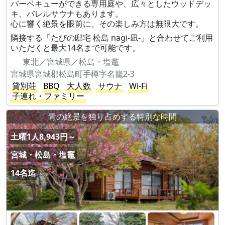
バーベキューができる専用庭や、広々としたウッドデッ
キ、バレルサウナもあります。
心に響く絶景を眼前に、その楽しみ方は無限大です。
隣接する「たびの邸宅 松島 nagi-凪-」と合わせてご利用
いただくと最大14名まで可能です。
東北／宮城県／松島・塩竈
宮城県宮城郡松島町手樽字名籠2-3
貸別荘
BBQ
大人数
サウナ
Wi-Fi
子連れ・ファミリー
青の絶景を独り占めする特別な時間
土曜1人8,943円～
宮城・松島・塩竈
14名迄