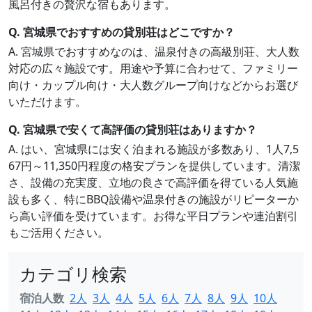
風呂付きの贅沢な宿もあります。
Q. 宮城県でおすすめの貸別荘はどこですか？
A. 宮城県でおすすめなのは、温泉付きの高級別荘、大人数
対応の広々施設です。用途や予算に合わせて、ファミリー
向け・カップル向け・大人数グループ向けなどからお選び
いただけます。
Q. 宮城県で安くて高評価の貸別荘はありますか？
A. はい、宮城県には安く泊まれる施設が多数あり、1人7,5
67円～11,350円程度の格安プランを提供しています。清潔
さ、設備の充実度、立地の良さで高評価を得ている人気施
設も多く、特にBBQ設備や温泉付きの施設がリピーターか
ら高い評価を受けています。お得な平日プランや連泊割引
もご活用ください。
カテゴリ検索
宿泊人数
2人
3人
4人
5人
6人
7人
8人
9人
10人