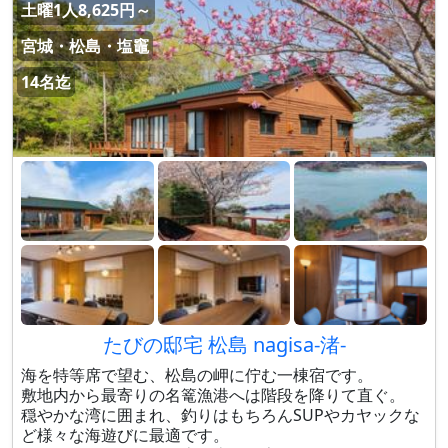
土曜1人8,625円～
宮城・松島・塩竈
14名迄
たびの邸宅 松島 nagisa-渚-
海を特等席で望む、松島の岬に佇む一棟宿です。
敷地内から最寄りの名篭漁港へは階段を降りて直ぐ。
穏やかな湾に囲まれ、釣りはもちろんSUPやカヤックな
ど様々な海遊びに最適です。