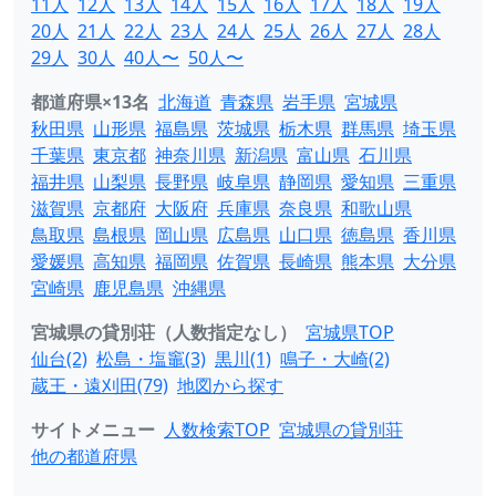
11人
12人
13人
14人
15人
16人
17人
18人
19人
20人
21人
22人
23人
24人
25人
26人
27人
28人
29人
30人
40人〜
50人〜
都道府県×13名
北海道
青森県
岩手県
宮城県
秋田県
山形県
福島県
茨城県
栃木県
群馬県
埼玉県
千葉県
東京都
神奈川県
新潟県
富山県
石川県
福井県
山梨県
長野県
岐阜県
静岡県
愛知県
三重県
滋賀県
京都府
大阪府
兵庫県
奈良県
和歌山県
鳥取県
島根県
岡山県
広島県
山口県
徳島県
香川県
愛媛県
高知県
福岡県
佐賀県
長崎県
熊本県
大分県
宮崎県
鹿児島県
沖縄県
宮城県の貸別荘（人数指定なし）
宮城県TOP
仙台(2)
松島・塩竈(3)
黒川(1)
鳴子・大崎(2)
蔵王・遠刈田(79)
地図から探す
サイトメニュー
人数検索TOP
宮城県の貸別荘
他の都道府県