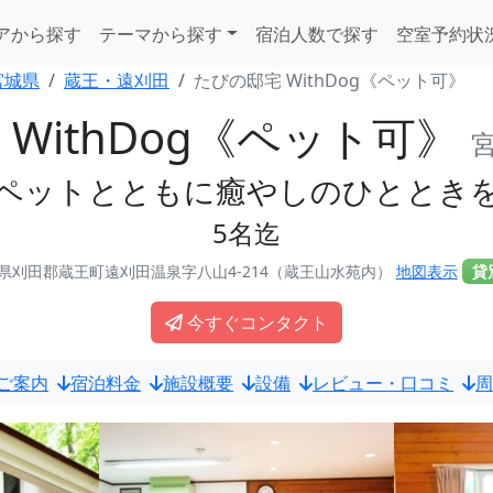
アから探す
テーマから探す
宿泊人数で探す
空室予約状
宮城県
蔵王・遠刈田
たびの邸宅 WithDog《ペット可》
WithDog《ペット可》
ペットとともに癒やしのひととき
5名迄
県刈田郡蔵王町遠刈田温泉字八山4-214（蔵王山水苑内）
地図表示
貸
今すぐコンタクト
ご案内
宿泊料金
施設概要
設備
レビュー・口コミ
周