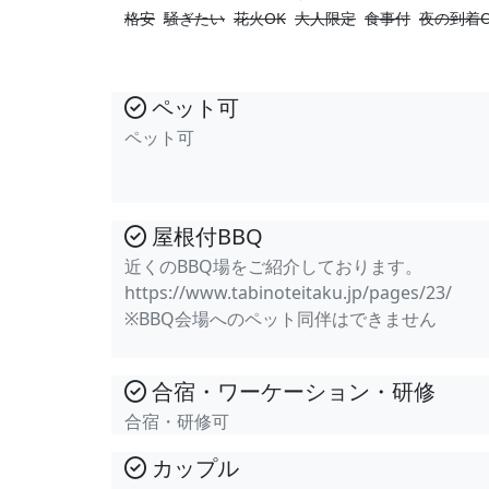
格安
騒ぎたい
花火OK
大人限定
食事付
夜の到着O
ペット可
ペット可
屋根付BBQ
近くのBBQ場をご紹介しております。
https://www.tabinoteitaku.jp/pages/23/
※BBQ会場へのペット同伴はできません
合宿・ワーケーション・研修
合宿・研修可
カップル