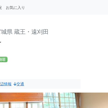
況
お気に入り
宮城県 蔵王・遠刈田
を
別荘
辺情報
交通