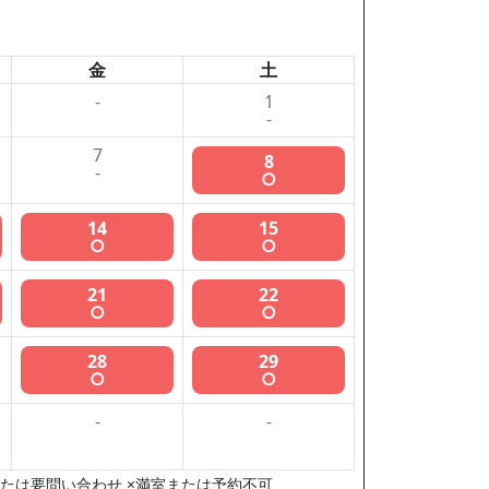
金
土
-
1
-
7
8
-
○
14
15
○
○
21
22
○
○
28
29
○
○
-
-
たは要問い合わせ ×満室または予約不可