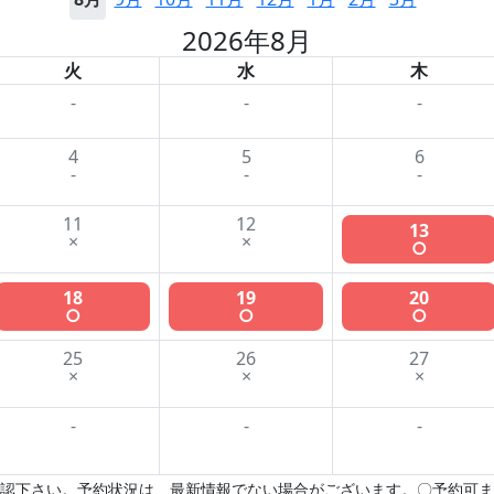
2026年8月
火
水
木
-
-
-
4
5
6
-
-
-
11
12
13
×
×
○
18
19
20
○
○
○
25
26
27
×
×
×
-
-
-
認下さい。予約状況は、最新情報でない場合がございます。〇予約可ま