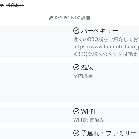
K
送迎あり
KEY POINTの詳細
バーベキュー
近くのBBQ場をご紹介して
https://www.tabinoteitaku.
※BBQ会場へのペット同伴は
温泉
室内温泉
Wi-Fi
Wi-Fi設置済み
子連れ・ファミリー