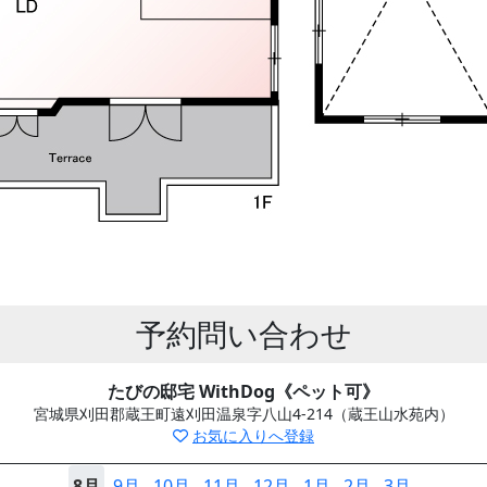
予約問い合わせ
たびの邸宅 WithDog《ペット可》
宮城県刈田郡蔵王町遠刈田温泉字八山4-214（蔵王山水苑内）
お気に入りへ登録
8月
9月
10月
11月
12月
1月
2月
3月