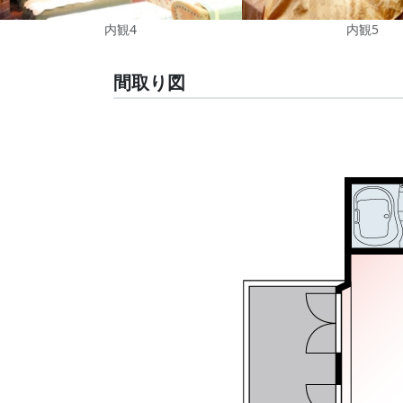
内観4
内観5
間取り図