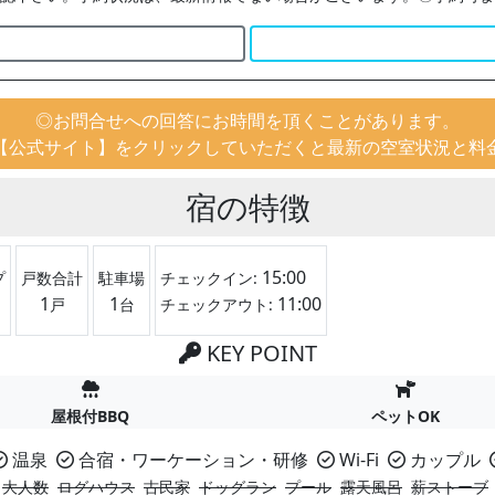
◎お問合せへの回答にお時間を頂くことがあります。
【公式サイト】をクリックしていただくと最新の空室状況と料
宿の特徴
15:00
プ
戸数合計
駐車場
チェックイン:
1
1
11:00
戸
台
チェックアウト:
KEY POINT
屋根付BBQ
ペットOK
温泉
合宿・ワーケーション・研修
Wi-Fi
カップル
大人数
ログハウス
古民家
ドッグラン
プール
露天風呂
薪ストーブ