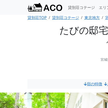
貸別荘コテージ
エリ
貸別荘TOP
貸別荘コテージ
東北地方
たびの邸宅 
宮城
宿の特徴