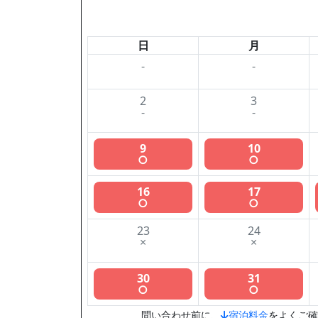
日
月
-
-
2
3
-
-
9
10
○
○
16
17
○
○
23
24
×
×
30
31
○
○
問い合わせ前に、
宿泊料金
をよくご確