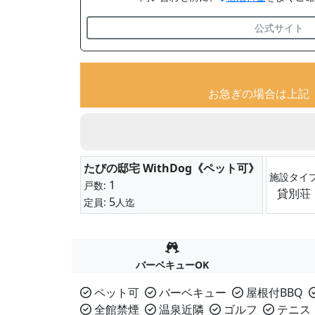
公式サイト
お急ぎの場合は上記
たびの邸宅 WithDog《ペット可》
施設タイ
1
戸数:
貸別荘
5
定員:
人迄
バーベキューOK
ペット可
バーベキュー
屋根付BBQ
全館禁煙
温泉近隣
ゴルフ
テニス