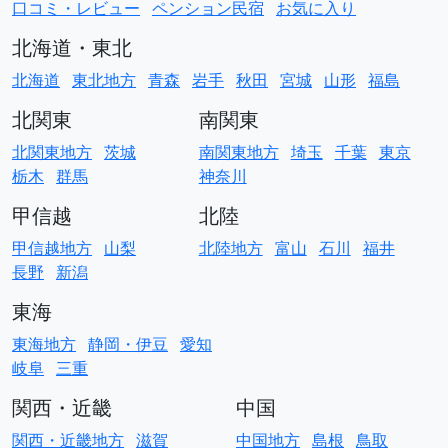
口コミ・レビュー
ペンション民宿
お気に入り
北海道・東北
北海道
東北地方
青森
岩手
秋田
宮城
山形
福島
北関東
南関東
北関東地方
茨城
南関東地方
埼玉
千葉
東京
栃木
群馬
神奈川
甲信越
北陸
甲信越地方
山梨
北陸地方
富山
石川
福井
長野
新潟
東海
東海地方
静岡・伊豆
愛知
岐阜
三重
関西・近畿
中国
関西・近畿地方
滋賀
中国地方
島根
鳥取