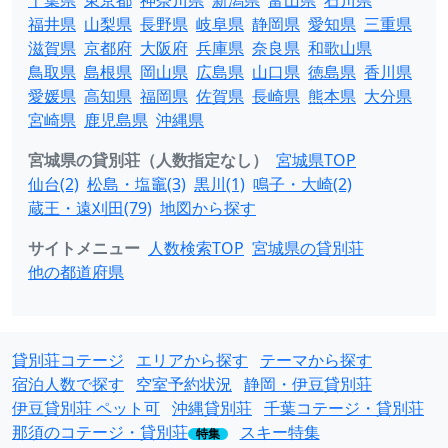
千葉県
東京都
神奈川県
新潟県
富山県
石川県
福井県
山梨県
長野県
岐阜県
静岡県
愛知県
三重県
滋賀県
京都府
大阪府
兵庫県
奈良県
和歌山県
鳥取県
島根県
岡山県
広島県
山口県
徳島県
香川県
愛媛県
高知県
福岡県
佐賀県
長崎県
熊本県
大分県
宮崎県
鹿児島県
沖縄県
宮城県の貸別荘（人数指定なし）
宮城県TOP
仙台(2)
松島・塩竈(3)
黒川(1)
鳴子・大崎(2)
蔵王・遠刈田(79)
地図から探す
サイトメニュー
人数検索TOP
宮城県の貸別荘
他の都道府県
貸別荘コテージ
エリアから探す
テーマから探す
宿泊人数で探す
空室予約状況
静岡・伊豆貸別荘
伊豆貸別荘 ペット可
沖縄貸別荘
千葉コテージ・貸別荘
那須のコテージ・貸別荘
スキー特集
特集