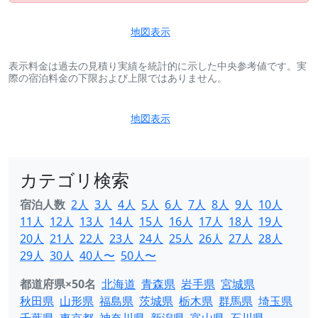
地図表示
表示料金は過去の見積り実績を統計的に示した中央参考値です。実
際の宿泊料金の下限および上限ではありません。
地図表示
カテゴリ検索
宿泊人数
2人
3人
4人
5人
6人
7人
8人
9人
10人
11人
12人
13人
14人
15人
16人
17人
18人
19人
20人
21人
22人
23人
24人
25人
26人
27人
28人
29人
30人
40人〜
50人〜
都道府県×50名
北海道
青森県
岩手県
宮城県
秋田県
山形県
福島県
茨城県
栃木県
群馬県
埼玉県