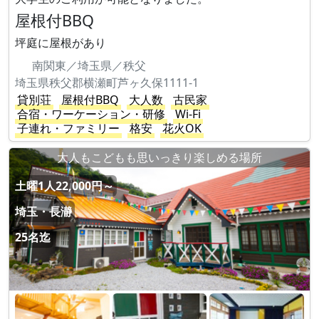
屋根付BBQ
坪庭に屋根があり
南関東／埼玉県／秩父
埼玉県秩父郡横瀬町芦ヶ久保1111-1
貸別荘
屋根付BBQ
大人数
古民家
合宿・ワーケーション・研修
Wi-Fi
子連れ・ファミリー
格安
花火OK
大人もこどもも思いっきり楽しめる場所
土曜1人22,000円～
埼玉・長瀞
25名迄