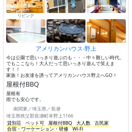
リビング
アメリカンハウス-野上
今は公園で思いっきり遊ぶのも・・・中々難しい時代。
でもここなら！大人だって思いっきり遊んで笑えま
す！！
家族！お友達を誘ってアメリカンハウス野上へGO！
屋根付BBQ
屋根有
雨でも安心です。
南関東／埼玉県／長瀞
埼玉県秩父郡長瀞町本野上1166
貸別荘
ペット可
屋根付BBQ
大人数
古民家
合宿・ワーケーション・研修
Wi-Fi