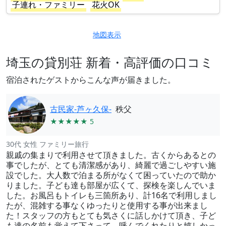
子連れ・ファミリー
花火OK
地図表示
埼玉の貸別荘 新着・高評価の口コミ
宿泊されたゲストからこんな声が届きました。
古民家-芦ヶ久保-
秩父
★★★★★ 5
30代 女性 ファミリー旅行
親戚の集まりで利用させて頂きました。古くからあるとの
事でしたが、とても清潔感があり、綺麗で過ごしやすい施
設でした。大人数で泊まる所がなくて困っていたので助か
りました。子ども達も部屋が広くて、探検を楽しんでいま
した。お風呂もトイレも三箇所あり、計16名で利用しまし
たが、混雑する事なくゆったりと使用する事が出来まし
た！スタッフの方もとても気さくに話しかけて頂き、子ど
も達の名前も覚えて下さって、呼んでくれたりと嬉しかっ