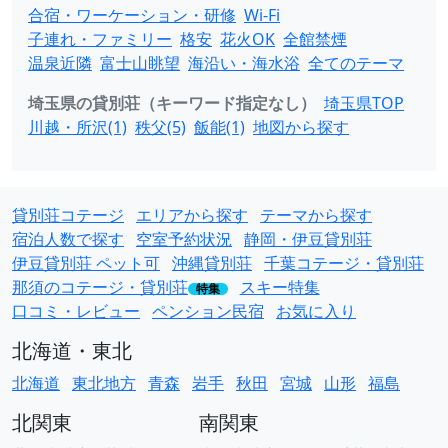
合宿・ワーケーション・研修
Wi-Fi
子連れ・ファミリー
格安
花火OK
全館禁煙
温泉近隣
富士山眺望
海沿い・海水浴
全てのテーマ
埼玉県の貸別荘（キーワード指定なし）
埼玉県TOP
川越・所沢(1)
秩父(5)
飯能(1)
地図から探す
貸別荘コテージ
エリアから探す
テーマから探す
宿泊人数で探す
空室予約状況
静岡・伊豆貸別荘
伊豆貸別荘 ペット可
沖縄貸別荘
千葉コテージ・貸別荘
那須のコテージ・貸別荘
スキー特集
特集
口コミ・レビュー
ペンション民宿
お気に入り
北海道・東北
北海道
東北地方
青森
岩手
秋田
宮城
山形
福島
北関東
南関東