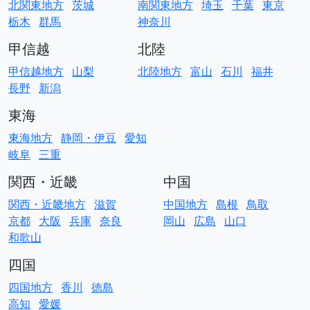
北関東地方
茨城
南関東地方
埼玉
千葉
東京
栃木
群馬
神奈川
甲信越
北陸
甲信越地方
山梨
北陸地方
富山
石川
福井
長野
新潟
東海
東海地方
静岡・伊豆
愛知
岐阜
三重
関西・近畿
中国
関西・近畿地方
滋賀
中国地方
島根
鳥取
京都
大阪
兵庫
奈良
岡山
広島
山口
和歌山
四国
四国地方
香川
徳島
高知
愛媛