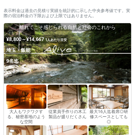
表示料金は過去の見積り実績を統計的に示した中央参考値です。実
際の宿泊料金の下限および上限ではありません。
離れてこそ感じられる自然と社会のこれから
¥8,800～¥14,667
1人あたり目安
埼玉・飯能
9名迄
大人もワクワクす
従業員手作りの木工
最大16人迄着席◎研
る、秘密基地のよう
製品が盛りだくさん
修スペースとしても
な空間
◎