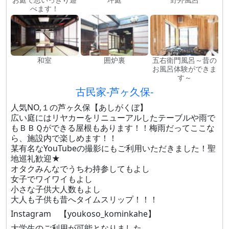
べます！
和室
囲炉裏
五右衛門風呂～昔の
お風呂体験ができま
す～
古民家-芦ヶ久保-
人気NO,１の芦ヶ久保【あしがくぼ】
広い庭にはリヤカーをリニューアルしたテーブルや雨で
もＢＢＱができる屋根もあります！！梅雨だってここな
ら、施設内で楽しめます！！
某有名なYouTubeの撮影にもご利用いただきました！聖
地巡礼歓迎★
オタクみんなでうちわ持参してもよし
女子でワイワイもよし
小さな子供大人数もよし
大人も子供も昔へタイムスリップ！！！
Instagram 【youkoso_kominkahe】
大学生のご利用が可能となりました。