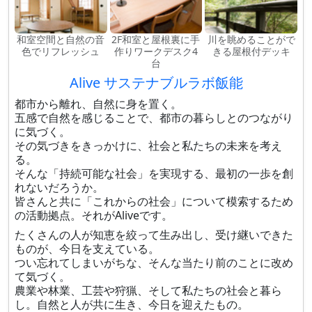
和室空間と自然の音
2F和室と屋根裏に手
川を眺めることがで
色でリフレッシュ
作りワークデスク4
きる屋根付デッキ
台
Alive サステナブルラボ飯能
都市から離れ、自然に身を置く。
五感で自然を感じることで、都市の暮らしとのつながり
に気づく。
その気づきをきっかけに、社会と私たちの未来を考え
る。
そんな「持続可能な社会」を実現する、最初の一歩を創
れないだろうか。
皆さんと共に「これからの社会」について模索するため
の活動拠点。それがAliveです。
たくさんの人が知恵を絞って生み出し、受け継いできた
ものが、今日を支えている。
つい忘れてしまいがちな、そんな当たり前のことに改め
て気づく。
農業や林業、工芸や狩猟、そして私たちの社会と暮ら
し。自然と人が共に生き、今日を迎えたもの。