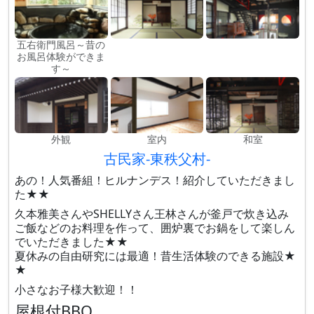
五右衛門風呂～昔の
お風呂体験ができま
す～
外観
室内
和室
古民家-東秩父村-
あの！人気番組！ヒルナンデス！紹介していただきまし
た★★
久本雅美さんやSHELLYさん王林さんが釜戸で炊き込み
ご飯などのお料理を作って、囲炉裏でお鍋をして楽しん
でいただきました★★
夏休みの自由研究には最適！昔生活体験のできる施設★
★
小さなお子様大歓迎！！
屋根付BBQ