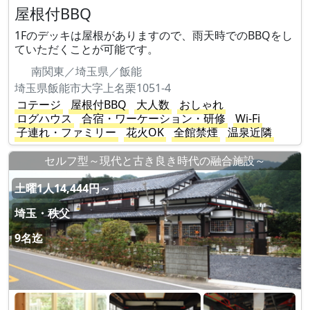
屋根付BBQ
1Fのデッキは屋根がありますので、雨天時でのBBQをし
ていただくことが可能です。
南関東／埼玉県／飯能
埼玉県飯能市大字上名栗1051-4
コテージ
屋根付BBQ
大人数
おしゃれ
ログハウス
合宿・ワーケーション・研修
Wi-Fi
子連れ・ファミリー
花火OK
全館禁煙
温泉近隣
セルフ型～現代と古き良き時代の融合施設～
土曜1人14,444円～
埼玉・秩父
9名迄