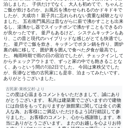
泊しました。 子供だけでなく、大人も初めてで、ちゃんと
ご飯が炊けるのか、お風呂を沸かせられるのかドキドキで
したが、大成功！ 親子共に忘れられない貴重な経験となり
ました。 五右衛門風呂は昔ながらに薪で沸かすことも出来
るし、湯沸かし器でスイッチポンで沸かすこともできるの
が良かったです。 釜戸もあるけど、システムキッチンもあ
り、この昔と現代のハイブリッドな感じがとても快適でし
た。 釜戸でご飯を炊き、キッチンでボタン鍋を作り、囲炉
裏の鍋に移して、囲炉裏を囲んで食べた夕食が最高でし
た。 梅雨時期で雨の日の宿泊でしたが、チェックインして
からチェックアウトまで、ずっと家の中でも飽きることな
く、あっという間の1泊2日でした。 今回は東秩父でした
が、長瀞など他の古民家にも是非、泊まってみたいです。
ありがとうございました。
古民家-東秩父村-より
この度は心温まるコメントをいただきまして、誠にあり
がとうございます。 私共は建築業でございますので建物
には自信をもっておりますが 旅館業に関しては全くの素
人な為、お客様にご満足いただけるよう試行錯誤して参
りました。 お客様のコメント、心から感謝致します。本
当にありがとうございます。 またのお越しを心よりお待