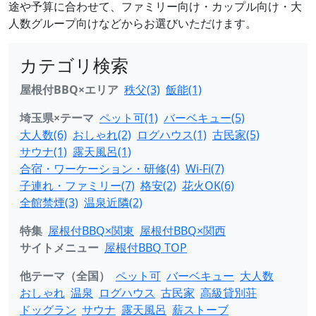
途や予算に合わせて、ファミリー向け・カップル向け・大
人数グループ向けなどからお選びいただけます。
カテゴリ検索
屋根付BBQ×エリア
秩父(3)
飯能(1)
埼玉県×テーマ
ペット可(1)
バーベキュー(5)
大人数(6)
おしゃれ(2)
ログハウス(1)
古民家(5)
サウナ(1)
露天風呂(1)
合宿・ワーケーション・研修(4)
Wi-Fi(7)
子連れ・ファミリー(7)
格安(2)
花火OK(6)
全館禁煙(3)
温泉近隣(2)
特集
屋根付BBQ×関東
屋根付BBQ×関西
サイトメニュー
屋根付BBQ TOP
他テーマ（全国）
ペット可
バーベキュー
大人数
おしゃれ
温泉
ログハウス
古民家
高級貸別荘
ドッグラン
サウナ
露天風呂
薪ストーブ