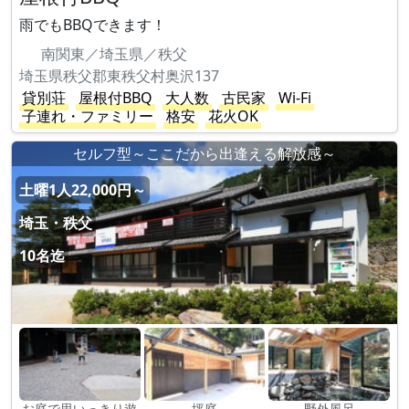
雨でもBBQできます！
南関東／埼玉県／秩父
埼玉県秩父郡東秩父村奥沢137
貸別荘
屋根付BBQ
大人数
古民家
Wi-Fi
子連れ・ファミリー
格安
花火OK
セルフ型～ここだから出逢える解放感～
土曜1人22,000円～
埼玉・秩父
10名迄
お庭で思いっきり遊
坪庭
野外風呂