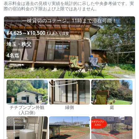
表示料金は過去の見積り実績を統計的に示した中央参考値です。実
際の宿泊料金の下限および上限ではありません。
一棟貸切のコテージ。11時まで滞在可能！
¥4,625～¥10,500
1人あたり目安
埼玉・秩父
4名迄
チチブンブン外観
縁側
庭
（入口側）