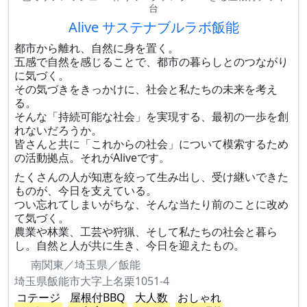
台
Alive サステナブルラボ飯能
都市から離れ、自然に身を置く。
五感で自然を感じることで、都市の暮らしとのつながり
に気づく。
その気づきをきっかけに、社会と私たちの未来を考え
る。
そんな「持続可能な社会」を実現する、最初の一歩を創
れないだろうか。
皆さんと共に「これからの社会」について模索するため
の活動拠点。それがAliveです。
たくさんの人が知恵を絞って生み出し、受け継いできた
ものが、今日を支えている。
つい忘れてしまいがちな、そんな当たり前のことに改め
て気づく。
農業や林業、工芸や狩猟、そして私たちの社会と暮ら
し。自然と人が共に生き、今日を迎えたもの。
南関東／埼玉県／飯能
埼玉県飯能市大字上名栗1051-4
コテージ
屋根付BBQ
大人数
おしゃれ