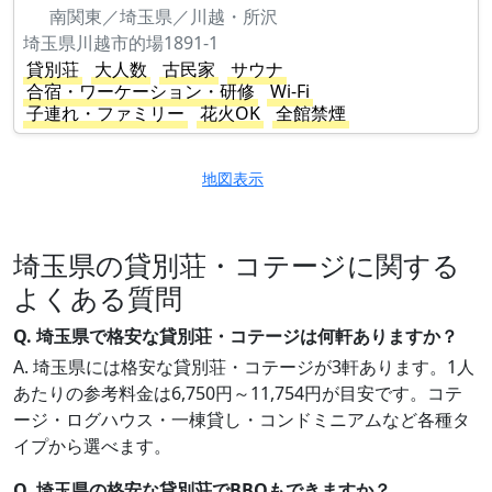
南関東／埼玉県／川越・所沢
埼玉県川越市的場1891-1
貸別荘
大人数
古民家
サウナ
合宿・ワーケーション・研修
Wi-Fi
子連れ・ファミリー
花火OK
全館禁煙
地図表示
埼玉県の貸別荘・コテージに関する
よくある質問
Q. 埼玉県で格安な貸別荘・コテージは何軒ありますか？
A. 埼玉県には格安な貸別荘・コテージが3軒あります。1人
あたりの参考料金は6,750円～11,754円が目安です。コテ
ージ・ログハウス・一棟貸し・コンドミニアムなど各種タ
イプから選べます。
Q. 埼玉県の格安な貸別荘でBBQもできますか？