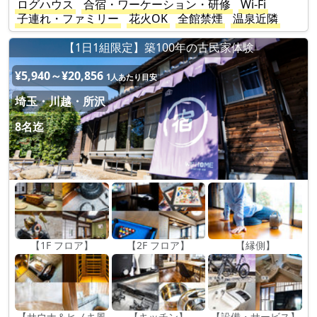
ログハウス
合宿・ワーケーション・研修
Wi-Fi
子連れ・ファミリー
花火OK
全館禁煙
温泉近隣
【1日1組限定】築100年の古民家体験
¥5,940～¥20,856
1人あたり目安
埼玉・川越・所沢
8名迄
【1F フロア】
【2F フロア】
【縁側】
【サウナ＆ヒノキ風
【キッチン】
【設備・サービス】