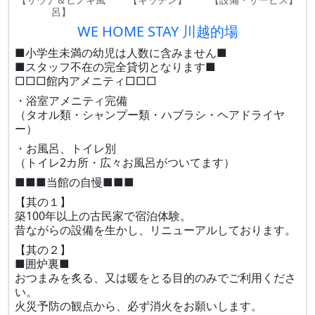
呂】
WE HOME STAY 川越的場
■小学生未満の幼児は人数に含みません■
■スタッフ不在の完全貸切となります■
□□□館内アメニティ□□□
・浴室アメニティ完備
（タオル類・シャンプー類・ハブラシ・ヘアドライヤ
ー）
・お風呂、トイレ別
（トイレ2カ所・広々お風呂がついてます）
■■■当館の自慢■■■
【其の１】
築100年以上の古民家で宿泊体験。
昔ながらの設備を生かし、リニューアルしております。
【其の２】
■囲炉裏■
おつまみを炙る、又は暖をとる目的のみでご利用くださ
い。
火災予防の観点から、必ず消火をお願いします。