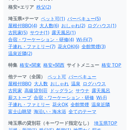
格安×エリア
秩父(2)
埼玉県×テーマ
ペット可(1)
バーベキュー(5)
屋根付BBQ(4)
大人数(6)
おしゃれ(2)
ログハウス(1)
古民家(5)
サウナ(1)
露天風呂(1)
合宿・ワーケーション・研修(4)
Wi-Fi(7)
子連れ・ファミリー(7)
花火OK(6)
全館禁煙(3)
温泉近隣(2)
特集
格安×関東
格安×関西
サイトメニュー
格安 TOP
他テーマ（全国）
ペット可
バーベキュー
屋根付BBQ
大人数
おしゃれ
温泉
ログハウス
古民家
高級貸別荘
ドッグラン
サウナ
露天風呂
薪ストーブ
合宿・ワーケーション・研修
Wi-Fi
子連れ・ファミリー
花火OK
全館禁煙
温泉近隣
富士山眺望
海沿い・海水浴
全てのテーマ
埼玉県の貸別荘（キーワード指定なし）
埼玉県TOP