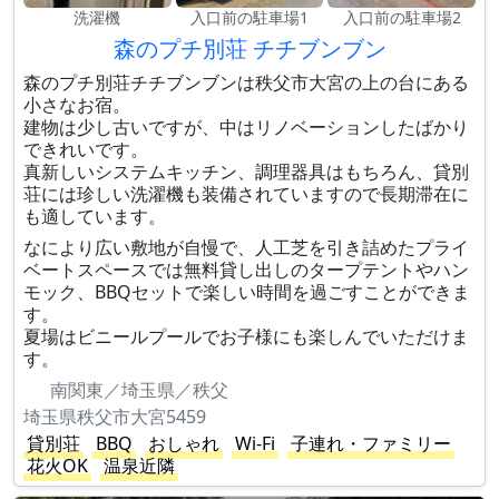
洗濯機
入口前の駐車場1
入口前の駐車場2
森のプチ別荘 チチブンブン
森のプチ別荘チチブンブンは秩父市大宮の上の台にある
小さなお宿。
建物は少し古いですが、中はリノベーションしたばかり
できれいです。
真新しいシステムキッチン、調理器具はもちろん、貸別
荘には珍しい洗濯機も装備されていますので長期滞在に
も適しています。
なにより広い敷地が自慢で、人工芝を引き詰めたプライ
ベートスペースでは無料貸し出しのタープテントやハン
モック、BBQセットで楽しい時間を過ごすことができま
す。
夏場はビニールプールでお子様にも楽しんでいただけま
す。
南関東／埼玉県／秩父
埼玉県秩父市大宮5459
貸別荘
BBQ
おしゃれ
Wi-Fi
子連れ・ファミリー
花火OK
温泉近隣