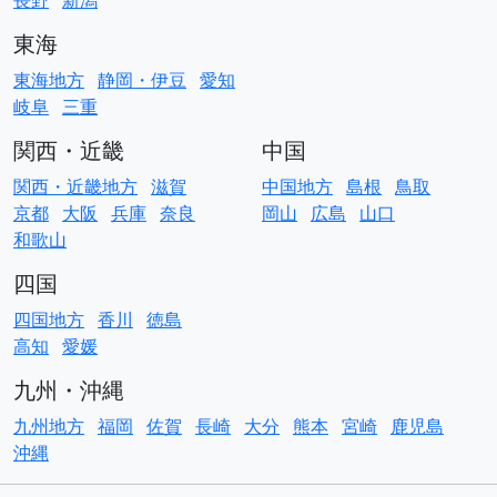
長野
新潟
東海
東海地方
静岡・伊豆
愛知
岐阜
三重
関西・近畿
中国
関西・近畿地方
滋賀
中国地方
島根
鳥取
京都
大阪
兵庫
奈良
岡山
広島
山口
和歌山
四国
四国地方
香川
徳島
高知
愛媛
九州・沖縄
九州地方
福岡
佐賀
長崎
大分
熊本
宮崎
鹿児島
沖縄