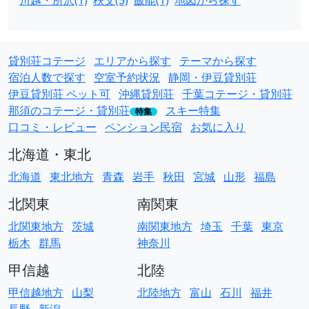
川越・所沢(1)
秩父(5)
飯能(1)
地図から探す
貸別荘コテージ
エリアから探す
テーマから探す
宿泊人数で探す
空室予約状況
静岡・伊豆貸別荘
伊豆貸別荘 ペット可
沖縄貸別荘
千葉コテージ・貸別荘
那須のコテージ・貸別荘
スキー特集
特集
口コミ・レビュー
ペンション民宿
お気に入り
北海道・東北
北海道
東北地方
青森
岩手
秋田
宮城
山形
福島
北関東
南関東
北関東地方
茨城
南関東地方
埼玉
千葉
東京
栃木
群馬
神奈川
甲信越
北陸
甲信越地方
山梨
北陸地方
富山
石川
福井