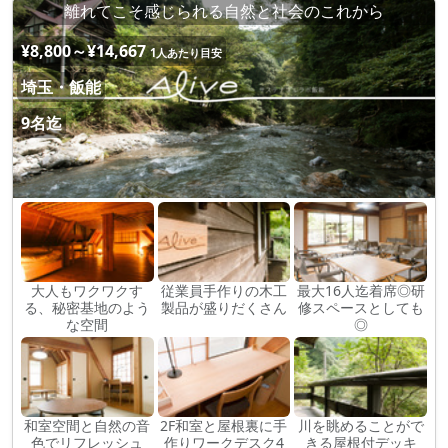
離れてこそ感じられる自然と社会のこれから
¥8,800～¥14,667
1人あたり目安
埼玉・飯能
9名迄
大人もワクワクす
従業員手作りの木工
最大16人迄着席◎研
る、秘密基地のよう
製品が盛りだくさん
修スペースとしても
な空間
◎
和室空間と自然の音
2F和室と屋根裏に手
川を眺めることがで
色でリフレッシュ
作りワークデスク4
きる屋根付デッキ