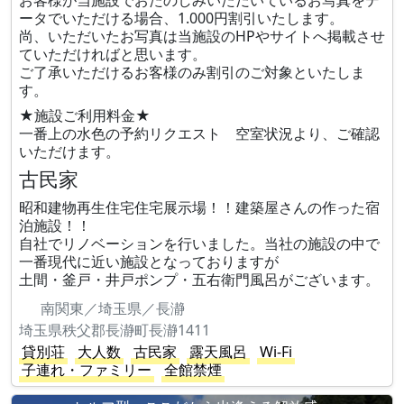
お客様が当施設でおたのしみいただいているお写真をデ
ータでいただける場合、1.000円割引いたします。
尚、いただいたお写真は当施設のHPやサイトへ掲載させ
ていただければと思います。
ご了承いただけるお客様のみ割引のご対象といたしま
す。
★施設ご利用料金★
一番上の水色の予約リクエスト 空室状況より、ご確認
いただけます。
古民家
昭和建物再生住宅住宅展示場！！建築屋さんの作った宿
泊施設！！
自社でリノベーションを行いました。当社の施設の中で
一番現代に近い施設となっておりますが
土間・釜戸・井戸ポンプ・五右衛門風呂がございます。
南関東／埼玉県／長瀞
埼玉県秩父郡長瀞町長瀞1411
貸別荘
大人数
古民家
露天風呂
Wi-Fi
子連れ・ファミリー
全館禁煙