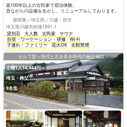
築100年以上の古民家で宿泊体験。
昔ながらの設備を生かし、リニューアルしております。
南関東／埼玉県／川越・所沢
埼玉県川越市的場1891-1
貸別荘
大人数
古民家
サウナ
合宿・ワーケーション・研修
Wi-Fi
子連れ・ファミリー
花火OK
全館禁煙
セルフ型～現代と古き良き時代の融合施設～
土曜1人14,444円～
埼玉・秩父
9名迄