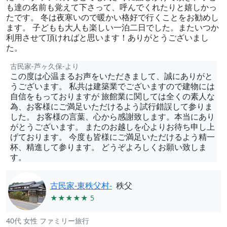
も達の名前も覚えて下さって、呼んでくれたりと嬉しかっ
たです。 冬は夜寒いので暖かい格好で行くことをお勧めし
ます。 子どもも大人も楽しい一泊二日でした。またいつか
利用させて頂ければと思います！ありがとうございまし
た。
古民家-芦ヶ久保-より
この度は心温まるお声をいただきまして、誠にありがと
うございます。 私共は建築業でございますので建物には
自信をもっておりますが 旅館業に関しては全くの素人な
為、お客様にご満足いただけるよう試行錯誤して参りま
した。 お客様の言葉、心から感謝致します。本当にあり
がとうございます。 またのお越しを心よりお待ち申し上
げております。 今度も皆様にご満足いただけるよう精一
杯、精進して参ります。 どうぞよろしくお願い致しま
す。
古民家-東秩父村-
秩父
★★★★★ 5
40代 女性 ファミリー旅行