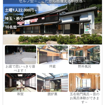
セルフ型～ここだから出逢える解放感～
土曜1人22,000円～
埼玉・秩父
10名迄
お庭で思いっきり遊
坪庭
野外風呂
べます！
和室
囲炉裏
五右衛門風呂～昔の
お風呂体験ができま
す～