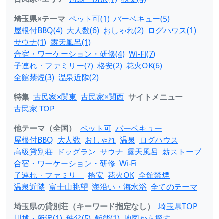
埼玉県×テーマ
ペット可(1)
バーベキュー(5)
屋根付BBQ(4)
大人数(6)
おしゃれ(2)
ログハウス(1)
サウナ(1)
露天風呂(1)
合宿・ワーケーション・研修(4)
Wi-Fi(7)
子連れ・ファミリー(7)
格安(2)
花火OK(6)
全館禁煙(3)
温泉近隣(2)
特集
古民家×関東
古民家×関西
サイトメニュー
古民家 TOP
他テーマ（全国）
ペット可
バーベキュー
屋根付BBQ
大人数
おしゃれ
温泉
ログハウス
高級貸別荘
ドッグラン
サウナ
露天風呂
薪ストーブ
合宿・ワーケーション・研修
Wi-Fi
子連れ・ファミリー
格安
花火OK
全館禁煙
温泉近隣
富士山眺望
海沿い・海水浴
全てのテーマ
埼玉県の貸別荘（キーワード指定なし）
埼玉県TOP
川越・所沢(1)
秩父(5)
飯能(1)
地図から探す