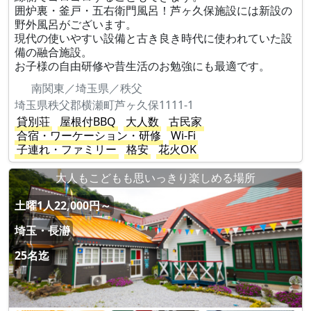
囲炉裏・釜戸・五右衛門風呂！芦ヶ久保施設には新設の
野外風呂がございます。
現代の使いやすい設備と古き良き時代に使われていた設
備の融合施設。
お子様の自由研修や昔生活のお勉強にも最適です。
南関東／埼玉県／秩父
埼玉県秩父郡横瀬町芦ヶ久保1111-1
貸別荘
屋根付BBQ
大人数
古民家
合宿・ワーケーション・研修
Wi-Fi
子連れ・ファミリー
格安
花火OK
大人もこどもも思いっきり楽しめる場所
土曜1人22,000円～
埼玉・長瀞
25名迄