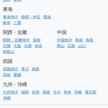
東海
東海地方
静岡・伊豆
愛知
岐阜
三重
関西・近畿
中国
関西・近畿地方
滋賀
中国地方
島根
鳥取
京都
大阪
兵庫
奈良
岡山
広島
山口
和歌山
四国
四国地方
香川
徳島
高知
愛媛
九州・沖縄
九州地方
福岡
佐賀
長崎
大分
熊本
宮崎
鹿児島
沖縄