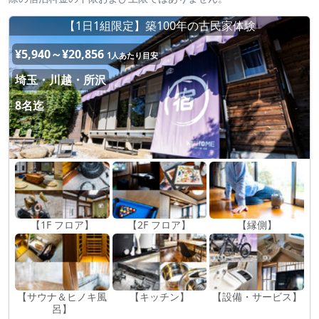
【1日1組限定】築100年の古民家体験
¥5,940～¥20,856
1人あたり目安
埼玉・川越・所沢
8名迄
【1F フロア】
【2F フロア】
【縁側】
【サウナ＆ヒノキ風
【キッチン】
【設備・サービス】
呂】