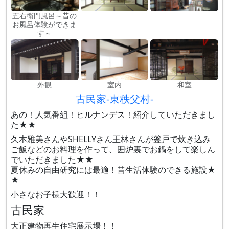
五右衛門風呂～昔の
お風呂体験ができま
す～
外観
室内
和室
古民家-東秩父村-
あの！人気番組！ヒルナンデス！紹介していただきまし
た★★
久本雅美さんやSHELLYさん王林さんが釜戸で炊き込み
ご飯などのお料理を作って、囲炉裏でお鍋をして楽しん
でいただきました★★
夏休みの自由研究には最適！昔生活体験のできる施設★
★
小さなお子様大歓迎！！
古民家
大正建物再生住宅展示場！！