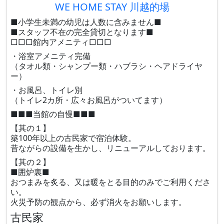
WE HOME STAY 川越的場
■小学生未満の幼児は人数に含みません■
■スタッフ不在の完全貸切となります■
□□□館内アメニティ□□□
・浴室アメニティ完備
（タオル類・シャンプー類・ハブラシ・ヘアドライヤ
ー）
・お風呂、トイレ別
（トイレ2カ所・広々お風呂がついてます）
■■■当館の自慢■■■
【其の１】
築100年以上の古民家で宿泊体験。
昔ながらの設備を生かし、リニューアルしております。
【其の２】
■囲炉裏■
おつまみを炙る、又は暖をとる目的のみでご利用くださ
い。
火災予防の観点から、必ず消火をお願いします。
古民家