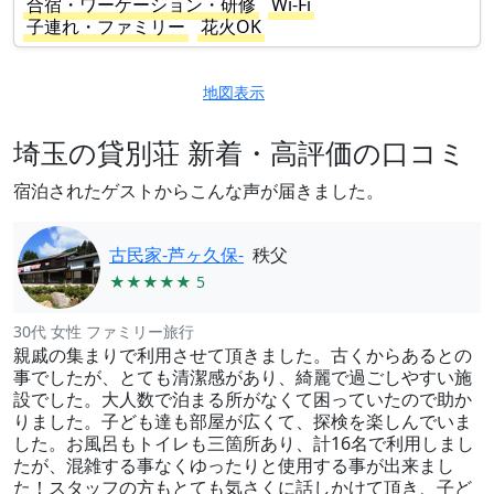
合宿・ワーケーション・研修
Wi-Fi
子連れ・ファミリー
花火OK
地図表示
埼玉の貸別荘 新着・高評価の口コミ
宿泊されたゲストからこんな声が届きました。
古民家-芦ヶ久保-
秩父
★★★★★ 5
30代 女性 ファミリー旅行
親戚の集まりで利用させて頂きました。古くからあるとの
事でしたが、とても清潔感があり、綺麗で過ごしやすい施
設でした。大人数で泊まる所がなくて困っていたので助か
りました。子ども達も部屋が広くて、探検を楽しんでいま
した。お風呂もトイレも三箇所あり、計16名で利用しまし
たが、混雑する事なくゆったりと使用する事が出来まし
た！スタッフの方もとても気さくに話しかけて頂き、子ど