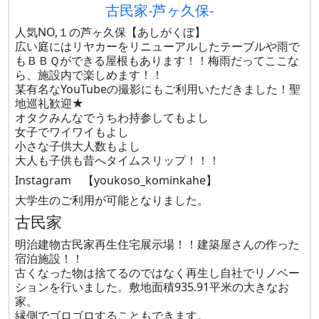
古民家-芦ヶ久保-
人気NO,１の芦ヶ久保【あしがくぼ】
広い庭にはリヤカーをリニューアルしたテーブルや雨で
もＢＢＱができる屋根もあります！！梅雨だってここな
ら、施設内で楽しめます！！
某有名なYouTubeの撮影にもご利用いただきました！聖
地巡礼歓迎★
オタクみんなでうちわ持参してもよし
女子でワイワイもよし
小さな子供大人数もよし
大人も子供も昔へタイムスリップ！！！
Instagram 【youkoso_kominkahe】
大学生のご利用が可能となりました。
古民家
明治建物古民家再生住宅展示場！！建築屋さんの作った
宿泊施設！！
古くなった物は捨てるのではなく再生し自社でリノベー
ションを行いました。敷地面積935.91平米の大きなお
家。
縁側でゴロゴロすることもできます。