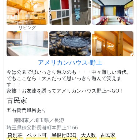
リビング
アメリカンハウス-野上
今は公園で思いっきり遊ぶのも・・・中々難しい時代。
でもここなら！大人だって思いっきり遊んで笑えま
す！！
家族！お友達を誘ってアメリカンハウス野上へGO！
古民家
五右衛門風呂あり
南関東／埼玉県／長瀞
埼玉県秩父郡長瀞町本野上1166
貸別荘
ペット可
屋根付BBQ
大人数
古民家