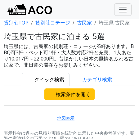
貸別荘TOP
貸別荘コテージ
古民家
埼玉県 古民家
埼玉県で古民家に泊まる 5選
埼玉県には、古民家の貸別荘・コテージが5軒あります。B
BQ可3軒・ペット可1軒・大人数対応2軒と充実。1人あた
り10,017円～22,000円。昔懐かしい日本の風情あふれる古
民家で、非日常の滞在をお楽しみください。
クイック検索
カテゴリ検索
検索条件を開く
地図表示
表示料金は過去の見積り実績を統計的に示した中央参考値です。実
際の宿泊料金の下限および上限ではありません。