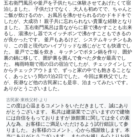
五右衛門風呂や釜戸を子供たちに体験させてあげたくて宿
泊しました。 子供だけでなく、大人も初めてで、ちゃんと
ご飯が炊けるのか、お風呂を沸かせられるのかドキドキで
したが、大成功！ 親子共に忘れられない貴重な経験となり
ました。 五右衛門風呂は昔ながらに薪で沸かすことも出来
るし、湯沸かし器でスイッチポンで沸かすこともできるの
が良かったです。 釜戸もあるけど、システムキッチンもあ
り、この昔と現代のハイブリッドな感じがとても快適でし
た。 釜戸でご飯を炊き、キッチンでボタン鍋を作り、囲炉
裏の鍋に移して、囲炉裏を囲んで食べた夕食が最高でし
た。 梅雨時期で雨の日の宿泊でしたが、チェックインして
からチェックアウトまで、ずっと家の中でも飽きることな
く、あっという間の1泊2日でした。 今回は東秩父でした
が、長瀞など他の古民家にも是非、泊まってみたいです。
ありがとうございました。
古民家-東秩父村-より
この度は心温まるコメントをいただきまして、誠にあり
がとうございます。 私共は建築業でございますので建物
には自信をもっておりますが 旅館業に関しては全くの素
人な為、お客様にご満足いただけるよう試行錯誤して参
りました。 お客様のコメント、心から感謝致します。本
当にありがとうございます。 またのお越しを心よりお待