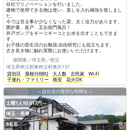
自社でリノベーションを行いました。
建物で使用できる物は使い、直しを入れ補強を致しまし
た。
今では見る事が少なくなった梁。太く迫力があります。
囲炉裏．釜戸．五右衛門風呂！
井戸ポンプをギーコギーコとお水を出すこともできま
す。
お子様の昔生活のお勉強.自由研究にも役立ちます。
古き良き物に触れ実際にお使いいただけます。
南関東／埼玉県／秩父
埼玉県秩父郡東秩父村奥沢137
貸別荘
屋根付BBQ
大人数
古民家
Wi-Fi
子連れ・ファミリー
格安
花火OK
～自分流の贅沢な時間を～
土曜1人10,017円～
埼玉・長瀞
9名迄