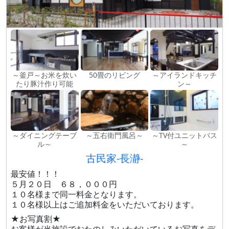
～釜戸～お米を炊い
50畳のリビング
～アイランドキッチ
たり豚汁作り可能
ン～
～ダイニングテーブ
～五右衛門風呂～
～TV付ユニットバス
ル～
～
古民家-長瀞-
最安値！！！
５月２０日 ６８，０００円
１０名様まで同一料金となります。
１０名様以上はご追加料金をいただいております。
★お写真割★