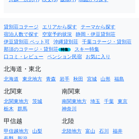
貸別荘コテージ
エリアから探す
テーマから探す
宿泊人数で探す
空室予約状況
静岡・伊豆貸別荘
伊豆貸別荘 ペット可
沖縄貸別荘
千葉コテージ・貸別荘
那須のコテージ・貸別荘
スキー特集
特集
口コミ・レビュー
ペンション民宿
お気に入り
北海道・東北
北海道
東北地方
青森
岩手
秋田
宮城
山形
福島
北関東
南関東
北関東地方
茨城
南関東地方
埼玉
千葉
東京
栃木
群馬
神奈川
甲信越
北陸
甲信越地方
山梨
北陸地方
富山
石川
福井
長野
新潟