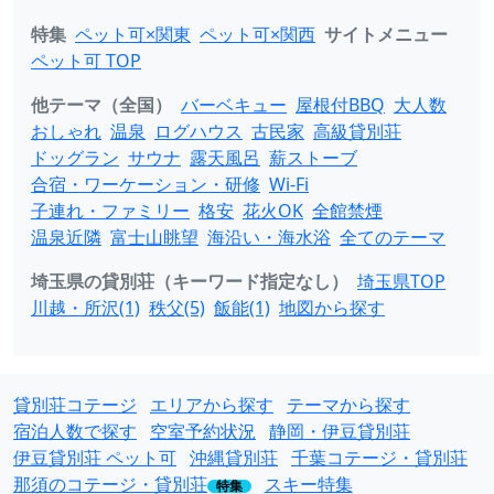
特集
ペット可×関東
ペット可×関西
サイトメニュー
ペット可 TOP
他テーマ（全国）
バーベキュー
屋根付BBQ
大人数
おしゃれ
温泉
ログハウス
古民家
高級貸別荘
ドッグラン
サウナ
露天風呂
薪ストーブ
合宿・ワーケーション・研修
Wi-Fi
子連れ・ファミリー
格安
花火OK
全館禁煙
温泉近隣
富士山眺望
海沿い・海水浴
全てのテーマ
埼玉県の貸別荘（キーワード指定なし）
埼玉県TOP
川越・所沢(1)
秩父(5)
飯能(1)
地図から探す
貸別荘コテージ
エリアから探す
テーマから探す
宿泊人数で探す
空室予約状況
静岡・伊豆貸別荘
伊豆貸別荘 ペット可
沖縄貸別荘
千葉コテージ・貸別荘
那須のコテージ・貸別荘
スキー特集
特集