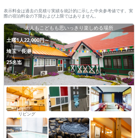
表示料金は過去の見積り実績を統計的に示した中央参考値です。実
際の宿泊料金の下限および上限ではありません。
大人もこどもも思いっきり楽しめる場所
土曜1人22,000円～
埼玉・長瀞
25名迄
リビング