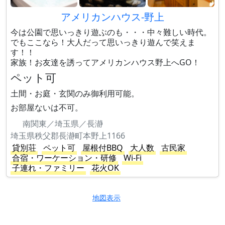
アメリカンハウス-野上
今は公園で思いっきり遊ぶのも・・・中々難しい時代。
でもここなら！大人だって思いっきり遊んで笑えま
す！！
家族！お友達を誘ってアメリカンハウス野上へGO！
ペット可
土間・お庭・玄関のみ御利用可能。
お部屋ないは不可。
南関東／埼玉県／長瀞
埼玉県秩父郡長瀞町本野上1166
貸別荘
ペット可
屋根付BBQ
大人数
古民家
合宿・ワーケーション・研修
Wi-Fi
子連れ・ファミリー
花火OK
地図表示