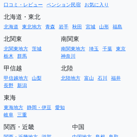
口コミ・レビュー
ペンション民宿
お気に入り
北海道・東北
北海道
東北地方
青森
岩手
秋田
宮城
山形
福島
北関東
南関東
北関東地方
茨城
南関東地方
埼玉
千葉
東京
栃木
群馬
神奈川
甲信越
北陸
甲信越地方
山梨
北陸地方
富山
石川
福井
長野
新潟
東海
東海地方
静岡・伊豆
愛知
岐阜
三重
関西・近畿
中国
関西・近畿地方
滋賀
中国地方
島根
鳥取