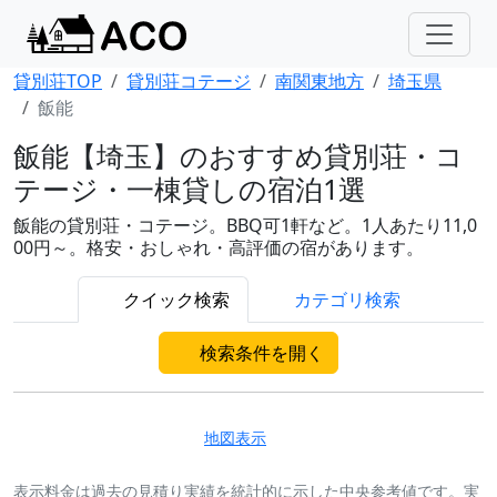
貸別荘TOP
貸別荘コテージ
南関東地方
埼玉県
飯能
飯能【埼玉】のおすすめ貸別荘・コ
テージ・一棟貸しの宿泊1選
飯能の貸別荘・コテージ。BBQ可1軒など。1人あたり11,0
00円～。格安・おしゃれ・高評価の宿があります。
クイック検索
カテゴリ検索
検索条件を開く
地図表示
表示料金は過去の見積り実績を統計的に示した中央参考値です。実