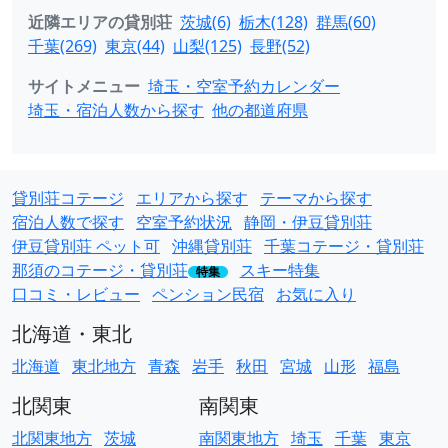
近隣エリアの貸別荘
茨城(6)
栃木(128)
群馬(60)
千葉(269)
東京(44)
山梨(125)
長野(52)
サイトメニュー
埼玉・空室予約カレンダー
埼玉・宿泊人数から探す
他の都道府県
貸別荘コテージ
エリアから探す
テーマから探す
宿泊人数で探す
空室予約状況
静岡・伊豆貸別荘
伊豆貸別荘 ペット可
沖縄貸別荘
千葉コテージ・貸別荘
那須のコテージ・貸別荘
スキー特集
特集
口コミ・レビュー
ペンション民宿
お気に入り
北海道・東北
北海道
東北地方
青森
岩手
秋田
宮城
山形
福島
北関東
南関東
北関東地方
茨城
南関東地方
埼玉
千葉
東京