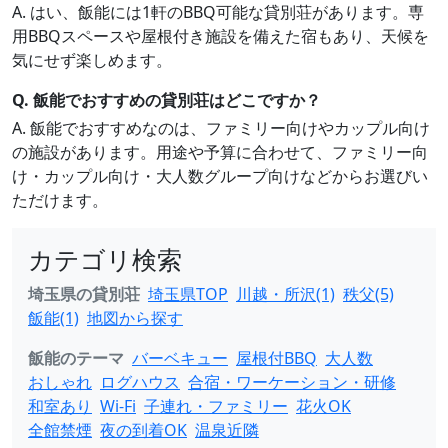
A. はい、飯能には1軒のBBQ可能な貸別荘があります。専
用BBQスペースや屋根付き施設を備えた宿もあり、天候を
気にせず楽しめます。
Q. 飯能でおすすめの貸別荘はどこですか？
A. 飯能でおすすめなのは、ファミリー向けやカップル向け
の施設があります。用途や予算に合わせて、ファミリー向
け・カップル向け・大人数グループ向けなどからお選びい
ただけます。
カテゴリ検索
埼玉県の貸別荘
埼玉県TOP
川越・所沢(1)
秩父(5)
飯能(1)
地図から探す
飯能のテーマ
バーベキュー
屋根付BBQ
大人数
おしゃれ
ログハウス
合宿・ワーケーション・研修
和室あり
Wi-Fi
子連れ・ファミリー
花火OK
全館禁煙
夜の到着OK
温泉近隣