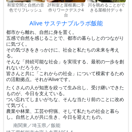
和室空間と自然の音
2F和室と屋根裏に手
川を眺めることがで
色でリフレッシュ
作りワークデスク4
きる屋根付デッキ
台
Alive サステナブルラボ飯能
都市から離れ、自然に身を置く。
五感で自然を感じることで、都市の暮らしとのつながり
に気づく。
その気づきをきっかけに、社会と私たちの未来を考え
る。
そんな「持続可能な社会」を実現する、最初の一歩を創
れないだろうか。
皆さんと共に「これからの社会」について模索するため
の活動拠点。それがAliveです。
たくさんの人が知恵を絞って生み出し、受け継いできた
ものが、今日を支えている。
つい忘れてしまいがちな、そんな当たり前のことに改め
て気づく。
農業や林業、工芸や狩猟、そして私たちの社会と暮ら
し。自然と人が共に生き、今日を迎えたもの。
南関東／埼玉県／飯能