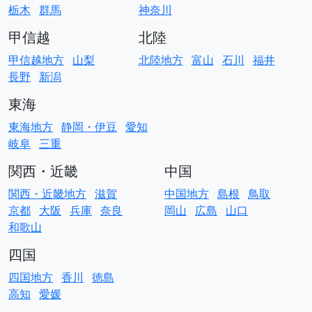
栃木
群馬
神奈川
甲信越
北陸
甲信越地方
山梨
北陸地方
富山
石川
福井
長野
新潟
東海
東海地方
静岡・伊豆
愛知
岐阜
三重
関西・近畿
中国
関西・近畿地方
滋賀
中国地方
島根
鳥取
京都
大阪
兵庫
奈良
岡山
広島
山口
和歌山
四国
四国地方
香川
徳島
高知
愛媛