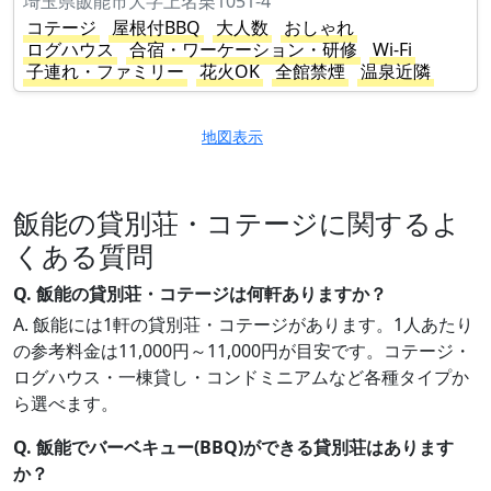
埼玉県飯能市大字上名栗1051-4
コテージ
屋根付BBQ
大人数
おしゃれ
ログハウス
合宿・ワーケーション・研修
Wi-Fi
子連れ・ファミリー
花火OK
全館禁煙
温泉近隣
地図表示
飯能の貸別荘・コテージに関するよ
くある質問
Q. 飯能の貸別荘・コテージは何軒ありますか？
A. 飯能には1軒の貸別荘・コテージがあります。1人あたり
の参考料金は11,000円～11,000円が目安です。コテージ・
ログハウス・一棟貸し・コンドミニアムなど各種タイプか
ら選べます。
Q. 飯能でバーベキュー(BBQ)ができる貸別荘はあります
か？