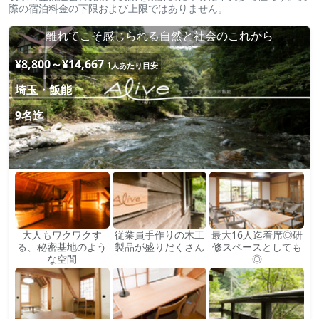
際の宿泊料金の下限および上限ではありません。
離れてこそ感じられる自然と社会のこれから
¥8,800～¥14,667
1人あたり目安
埼玉・飯能
9名迄
大人もワクワクす
従業員手作りの木工
最大16人迄着席◎研
る、秘密基地のよう
製品が盛りだくさん
修スペースとしても
な空間
◎