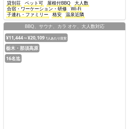
貸別荘
ペット可
屋根付BBQ
大人数
合宿・ワーケーション・研修
Wi-Fi
子連れ・ファミリー
格安
温泉近隣
BBQ、サウナ、カラ オケ、大人数対応
¥11,444～¥20,109
1人あたり目安
栃木・那須高原
16名迄