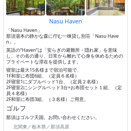
Nasu Haven
「Nasu Haven」
那須湯本の静かな森に佇む一棟貸し別荘「Nasu Have
n」。
英語の“Haven”は「安らぎの避難所・隠れ家」を意味
し、その名の通り、日常から離れて心身を休めるための
プライベートな滞在を提供します。
寝室は最大15名様まで宿泊可能で、
1F和室に布団6組、（定員６名様）
2F寝室1にダブルベッド1台、（定員２名様）
2F寝室2にシングルベッド3台+お布団セット１組、（定
員４名様）
2F和室に布団3組、（３名様）ご用意。
ゴルフ
那須はゴルフ天国。お問い合わせください。
北関東／栃木県／那須高原