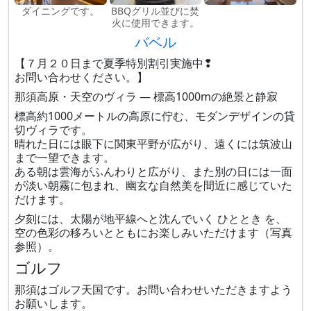
ダイニングです。
BBQグリル並びに焚
火に使用できます。
バベル
【７月２０日まで夏季特別割引実施中❢
お問い合わせください。】
那須高原・天空のヴィラ — 標高1000mの絶景と静寂
標高約1000メートルの高原に佇む、モダンデザインの貸
切ヴィラです。
晴れた日には眼下に関東平野が広がり、遠くには筑波山
まで一望できます。
ある朝は雲海がふんわりと広がり、また別の日には一面
が淡い朝霧に包まれ、幽玄な自然美を間近に感じていた
だけます。
夕刻には、太陽が地平線へと沈んでいく ひととき を、
空の色彩の移ろいとともにお楽しみいただけます（写真
参照）。
ゴルフ
那須はゴルフ天国です。お問い合わせいただきますよう
お願いします。