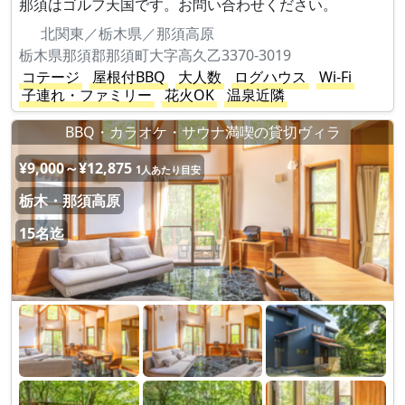
那須はゴルフ天国です。お問い合わせください。
北関東／栃木県／那須高原
栃木県那須郡那須町大字高久乙3370-3019
コテージ
屋根付BBQ
大人数
ログハウス
Wi-Fi
子連れ・ファミリー
花火OK
温泉近隣
BBQ・カラオケ・サウナ満喫の貸切ヴィラ
¥9,000～¥12,875
1人あたり目安
栃木・那須高原
15名迄