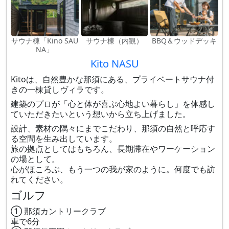
サウナ棟「Kino SAU
サウナ棟（内観）
BBQ＆ウッドデッキ
NA」
Kito NASU
Kitoは、自然豊かな那須にある、プライベートサウナ付
きの一棟貸しヴィラです。
建築のプロが「心と体が喜ぶ心地よい暮らし」を体感し
ていただきたいという想いから立ち上げました。
設計、素材の隅々にまでこだわり、那須の自然と呼応す
る空間を生み出しています。
旅の拠点としてはもちろん、長期滞在やワーケーション
の場として。
心がほころぶ、もう一つの我が家のように。何度でも訪
れてください。
ゴルフ
① 那須カントリークラブ
車で6分