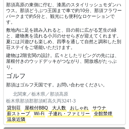
那須高原の東側に佇む、漆黒のスタイリッシュモダンハ
ウス。那須どうぶつ王国まで車で約10分、那須フラワー
パークまで約5分と、観光にも便利なロケーションで
す。
敷地内に足を踏み入れると、目の前に広がる芝生の緑
と、建物奥を流れる小川のせせらぎが迎えてくれます。
夏には川遊びも楽しめ、四季を通して自然と調和した別
荘ステイをご堪能いただけます。
建物は2階玄関の設計。広々としたリビングの先には、
屋根付きのウッドデッキがつながり、開放感がたっぷ
り。
ゴルフ
那須はゴルフ天国です。お問い合わせください。
北関東／栃木県／那須高原
栃木県那須郡那須町高久丙3241-3
貸別荘
屋根付BBQ
大人数
おしゃれ
サウナ
薪ストーブ
Wi-Fi
子連れ・ファミリー
全館禁煙
温泉近隣