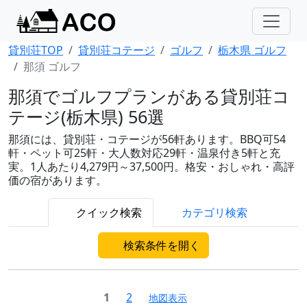
貸別荘TOP
貸別荘コテージ
ゴルフ
栃木県 ゴルフ
那須 ゴルフ
那須でゴルフプランがある貸別荘コ
テージ(栃木県) 56選
那須には、貸別荘・コテージが56軒あります。BBQ可54
軒・ペット可25軒・大人数対応29軒・温泉付き5軒と充
実。1人あたり4,279円～37,500円。格安・おしゃれ・高評
価の宿があります。
クイック検索
カテゴリ検索
検索条件を開く
1
2
地図表示