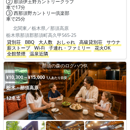
② 那須伊王野カントリークラブ
車で17分
③ 西那須野カントリー倶楽部
車で25分
北関東／栃木県／那須高原
栃木県那須郡那須町高久甲565-25
貸別荘
BBQ
大人数
おしゃれ
高級貸別荘
サウナ
薪ストーブ
Wi-Fi
子連れ・ファミリー
花火OK
全館禁煙
温泉近隣
那須の森のログハウス
¥10,300～¥15,000
1人あたり目安
栃木・那須高原
12名迄