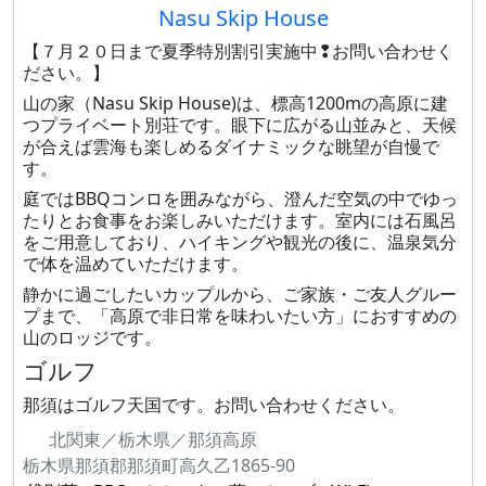
Nasu Skip House
【７月２０日まで夏季特別割引実施中❢お問い合わせく
ださい。】
山の家（Nasu Skip House)は、標高1200mの高原に建
つプライベート別荘です。眼下に広がる山並みと、天候
が合えば雲海も楽しめるダイナミックな眺望が自慢で
す。
庭ではBBQコンロを囲みながら、澄んだ空気の中でゆっ
たりとお食事をお楽しみいただけます。室内には石風呂
をご用意しており、ハイキングや観光の後に、温泉気分
で体を温めていただけます。
静かに過ごしたいカップルから、ご家族・ご友人グルー
プまで、「高原で非日常を味わいたい方」におすすめの
山のロッジです。
ゴルフ
那須はゴルフ天国です。お問い合わせください。
北関東／栃木県／那須高原
栃木県那須郡那須町高久乙1865-90