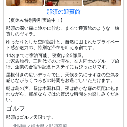
那須の迎賓館
【夏休み特別割引実施中！】
那須の深い森に静かに佇む、まるで迎賓館のような一棟
貸しのヴィラ。
ゆったりとした空間設計と、自然に囲まれたプライベー
ト感が魅力の、特別な滞在を叶える宿です。
14名までご宿泊可能、寝室は全5部屋。
ご家族旅行、三世代でのご滞在、友人同士のグループ旅
行、企業の合宿や記念日ステイにもぴったりです。
屋根付きの広いデッキでは、天候を気にせず森の空気を
感じながらくつろぎの時間をお過ごしいただけます。
朝は鳥の声、昼は木漏れ日、夜は静かな森の気配に包ま
れながら、那須ならではの贅沢な時間をお楽しみくださ
い。
ゴルフ
那須はゴルフ天国です。
北関東／栃木県／那須高原