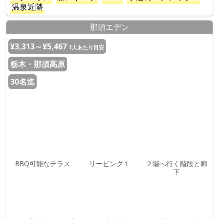
温泉近隣
那須エデン
¥3,313～¥5,467
1人あたり目安
栃木・那須高原
30名迄
BBQ可能なテラス
リービング１
２階へ行く階段と廊
下