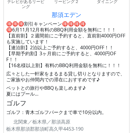
テレビがあるリービ
リービング２
ダイニング
ング
那須エデン
🉐🉐🉐割引キャンペーン🉐🉐🉐🉐
🉐6月11月12月有料のBBQ利用金額を無料に！！！
【直前割】２週間前にご予約すると、直前割4000円OFF
も実施しています！
【連泊割】2泊以上ご予約すると、4000円OFF！！
【早期予約割】3ヶ月前にご予約すると、4000円OF
F！！
【16名様以上割】有料のBBQ利用金額を無料に！！！
広々とした一軒家をまるまる貸し切りとなりますので、
ご家族やお仲間内での滞在におすすめです♪
ペットとの旅行やBBQも楽しめます♪
夏にはプール…
ゴルフ
ゴルフ：青木ゴルフパークまで車で10分以内。
北関東／栃木県／那須高原
栃木県那須郡那須町高久甲4453-190