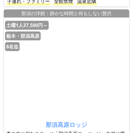
子連れ・ファミリー
全館禁煙
温泉近隣
那須の洋館：静かな時間と何もしない贅沢
土曜1人37,500円～
栃木・那須高原
8名迄
那須高原ロッジ