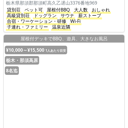
栃木県那須郡那須町高久乙遅山3376番地969
貸別荘
ペット可
屋根付BBQ
大人数
おしゃれ
高級貸別荘
ドッグラン
サウナ
薪ストーブ
合宿・ワーケーション・研修
Wi-Fi
子連れ・ファミリー
温泉近隣
屋根付デッキでBBQ、遊具、大きなお風呂
¥10,000～¥15,500
1人あたり目安
栃木・那須高原
8名迄