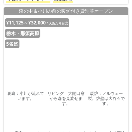
森の中＆小川の前の暖炉付き貸別荘オープン
¥11,125～¥32,000
1人あたり目安
栃木・那須高原
5名迄
裏庭：小川が流れて
リビング：大開口窓
暖炉：ノルウェー
います。
から森を見渡せま
製。炉壁は大谷石で
す。
す。