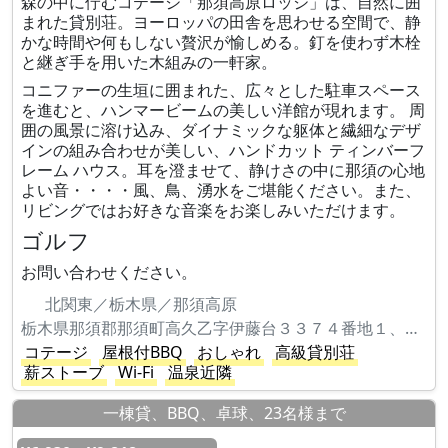
森の中に佇むコテージ「那須高原ロッジ」は、自然に囲
まれた貸別荘。ヨーロッパの田舎を思わせる空間で、静
かな時間や何もしない贅沢が愉しめる。釘を使わず木栓
と継ぎ手を用いた木組みの一軒家。
コニファーの生垣に囲まれた、広々とした駐車スペース
を進むと、ハンマービームの美しい洋館が現れます。 周
囲の風景に溶け込み、ダイナミックな躯体と繊細なデザ
インの組み合わせが美しい、ハンドカット ティンバーフ
レーム ハウス。耳を澄ませて、静けさの中に那須の心地
よい音・・・・風、鳥、湧水をご堪能ください。また、
リビングではお好きな音楽をお楽しみいただけます。
ゴルフ
お問い合わせください。
北関東／栃木県／那須高原
栃木県那須郡那須町高久乙字伊藤台３３７４番地１、３３７４番地６６６
コテージ
屋根付BBQ
おしゃれ
高級貸別荘
薪ストーブ
Wi-Fi
温泉近隣
一棟貸、BBQ、卓球、23名様まで