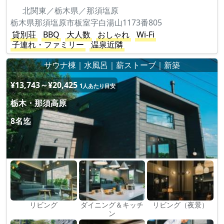
北関東／栃木県／那須塩原
栃木県那須塩原市板室字白湯山1173番805
貸別荘
BBQ
大人数
おしゃれ
Wi-Fi
子連れ・ファミリー
温泉近隣
サウナ棟｜水風呂｜薪ストーブ｜新築
¥13,743～¥20,425
1人あたり目安
栃木・那須高原
8名迄
リビング
ダイニング＆キッチ
リビング（夜景）
ン