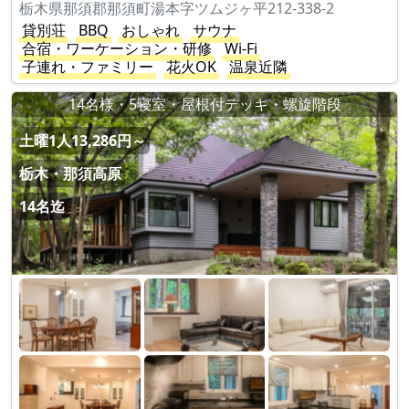
栃木県那須郡那須町湯本字ツムジヶ平212-338-2
貸別荘
BBQ
おしゃれ
サウナ
合宿・ワーケーション・研修
Wi-Fi
子連れ・ファミリー
花火OK
温泉近隣
14名様・5寝室・屋根付デッキ・螺旋階段
土曜1人13,286円～
栃木・那須高原
14名迄