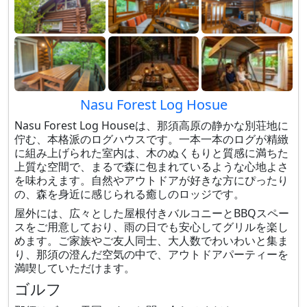
Nasu Forest Log Hosue
Nasu Forest Log Houseは、那須高原の静かな別荘地に
佇む、本格派のログハウスです。一本一本のログが精緻
に組み上げられた室内は、木のぬくもりと質感に満ちた
上質な空間で、まるで森に包まれているような心地よさ
を味わえます。自然やアウトドアが好きな方にぴったり
の、森を身近に感じられる癒しのロッジです。
屋外には、広々とした屋根付きバルコニーとBBQスペー
スをご用意しており、雨の日でも安心してグリルを楽し
めます。ご家族やご友人同士、大人数でわいわいと集ま
り、那須の澄んだ空気の中で、アウトドアパーティーを
満喫していただけます。
ゴルフ