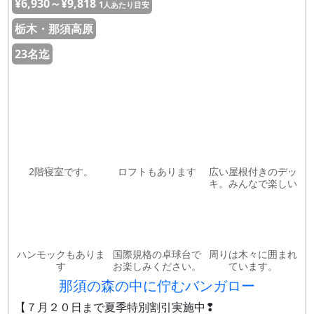
¥6,930～¥9,818
1人あたり目安
栃木・那須高原
23名迄
2階寝室です。
ロフトもあります
広い屋根付きのデッ
キ。みんなで楽しい
ハンモックもありま
国際規格の卓球台で
周りは木々に囲まれ
す
お楽しみください。
ています。
那須の森の中に佇むバンガロー
【７月２０日まで夏季特別割引実施中❢