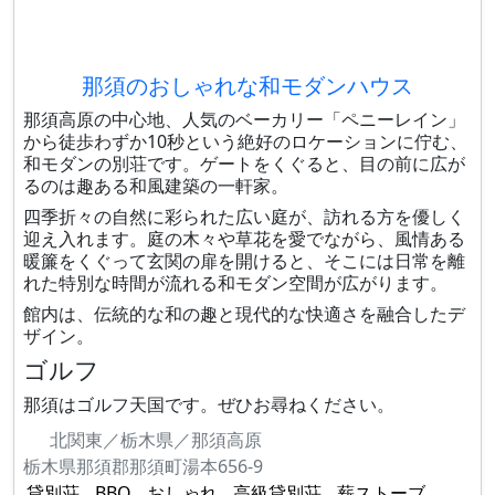
那須のおしゃれな和モダンハウス
那須高原の中心地、人気のベーカリー「ペニーレイン」
から徒歩わずか10秒という絶好のロケーションに佇む、
和モダンの別荘です。ゲートをくぐると、目の前に広が
るのは趣ある和風建築の一軒家。
四季折々の自然に彩られた広い庭が、訪れる方を優しく
迎え入れます。庭の木々や草花を愛でながら、風情ある
暖簾をくぐって玄関の扉を開けると、そこには日常を離
れた特別な時間が流れる和モダン空間が広がります。
館内は、伝統的な和の趣と現代的な快適さを融合したデ
ザイン。
ゴルフ
那須はゴルフ天国です。ぜひお尋ねください。
北関東／栃木県／那須高原
栃木県那須郡那須町湯本656-9
貸別荘
BBQ
おしゃれ
高級貸別荘
薪ストーブ