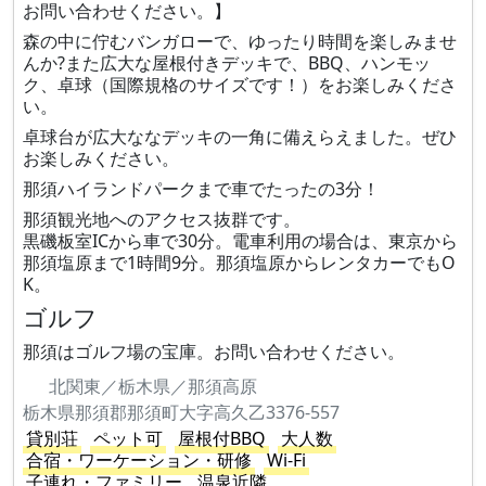
お問い合わせください。】
森の中に佇むバンガローで、ゆったり時間を楽しみませ
んか?また広大な屋根付きデッキで、BBQ、ハンモッ
ク、卓球（国際規格のサイズです！）をお楽しみくださ
い。
卓球台が広大ななデッキの一角に備えらえました。ぜひ
お楽しみください。
那須ハイランドパークまで車でたったの3分！
那須観光地へのアクセス抜群です。
黒磯板室ICから車で30分。電車利用の場合は、東京から
那須塩原まで1時間9分。那須塩原からレンタカーでもO
K。
ゴルフ
那須はゴルフ場の宝庫。お問い合わせください。
北関東／栃木県／那須高原
栃木県那須郡那須町大字高久乙3376-557
貸別荘
ペット可
屋根付BBQ
大人数
合宿・ワーケーション・研修
Wi-Fi
子連れ・ファミリー
温泉近隣