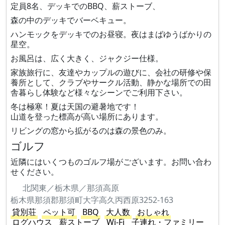
定員8名、デッキでのBBQ、薪ストーブ、
森の中のデッキでバーベキュー。
ハンモックをデッキでのお昼寝。夜はまばゆうばかりの
星空。
お風呂は、広く大きく、ジャクジー仕様。
家族旅行に、友達やカップルの遊びに、会社の研修や保
養所として、クラブやサークル活動、静かな場所での田
舎暮らし体験など様々なシーンでご利用下さい。
冬は極寒！夏は天国の避暑地です！
山道を登った標高が高い場所にあります。
リビングの窓から拡がるのは森の景色のみ。
ゴルフ
近隣にはいくつものゴルフ場がございます。お問い合わ
せください。
北関東／栃木県／那須高原
栃木県那須郡那須町大字高久丙西原3252-163
貸別荘
ペット可
BBQ
大人数
おしゃれ
ログハウス
薪ストーブ
Wi-Fi
子連れ・ファミリー