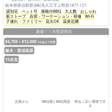
栃木県那須郡那須町高久乙字上野原1877-127
貸別荘
ペット可
屋根付BBQ
大人数
おしゃれ
薪ストーブ
合宿・ワーケーション・研修
Wi-Fi
子連れ・ファミリー
花火OK
温泉近隣
新築！！大型貸別荘
¥4,705～¥12,000
1人あたり目安
栃木・那須高原
15名迄
正面から
BBQ場とBBQ用品
明るく広い寝室です
♪