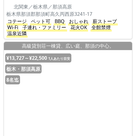
北関東／栃木県／那須高原
栃木県那須郡那須町高久丙西原3241-17
コテージ
ペット可
BBQ
おしゃれ
薪ストーブ
Wi-Fi
子連れ・ファミリー
花火OK
全館禁煙
温泉近隣
高級貸別荘一棟貸、広い庭、那須の中心。
¥13,727～¥22,500
1人あたり目安
栃木・那須高原
8名迄