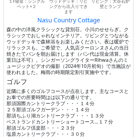
１F寝室：シングル
ウッドデッキ：リビ
リビング：大谷石炉
ベット×２
ングから出入りでき
壁とランプ
ます
Nasu Country Cottage
森の中の洋風クラシックな貸別荘。小川のせせらぎ。ク
ラシックでおしゃれなインテリア。リビングとつながる
ウッドデッキで森林浴をお楽しみください。夜は暖炉で
リラックスも。ご希望で、人気店クーロンヌさんの当日
焼きたてパンを朝お届けします（パン代は現金清算。休
業日は不可）。シンガーソングライターRihwaさんのミ
ュージックビデオの撮影（2024年10月初旬）で当施設が
使われました。梅雨の時期限定割引実施中です。
ゴルフ
近隣に多くのゴルフコースが点在します。主なコースと
お車での所要時間はは以下の通りです。
那須国際カントリークラブ・・・１４分
２５那須ゴルフガーデン・・・１４分
那須ちふり湖カントリークラブ・・・１３分
ベストランドカントリーショートコース…１７分
那須ゴルフ倶楽部・・・２３分
塩原カントリークラブ・・・３０分