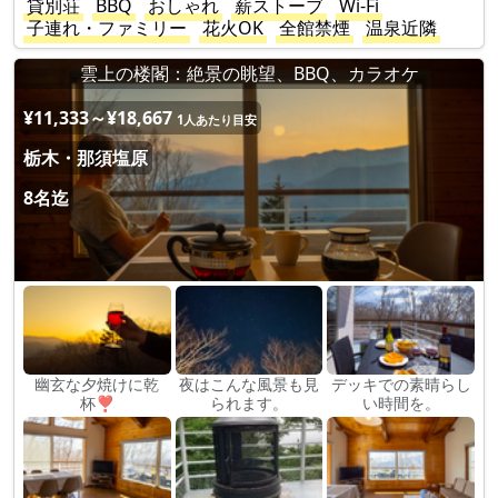
貸別荘
BBQ
おしゃれ
薪ストーブ
Wi-Fi
子連れ・ファミリー
花火OK
全館禁煙
温泉近隣
雲上の楼閣：絶景の眺望、BBQ、カラオケ
¥11,333～¥18,667
1人あたり目安
栃木・那須塩原
8名迄
幽玄な夕焼けに乾
夜はこんな風景も見
デッキでの素晴らし
杯❣
られます。
い時間を。