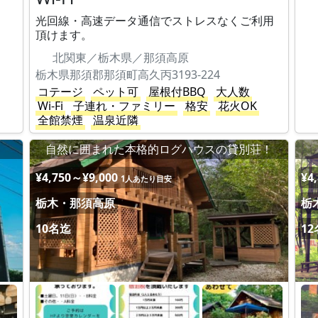
光回線・高速データ通信でストレスなくご利用
頂けます。
北関東／栃木県／那須高原
栃木県那須郡那須町高久丙3193-224
コテージ
ペット可
屋根付BBQ
大人数
Wi-Fi
子連れ・ファミリー
格安
花火OK
全館禁煙
温泉近隣
自然に囲まれた本格的ログハウスの貸別荘！
¥4,750～¥9,000
¥4
1人あたり目安
栃木・那須高原
栃
10名迄
1