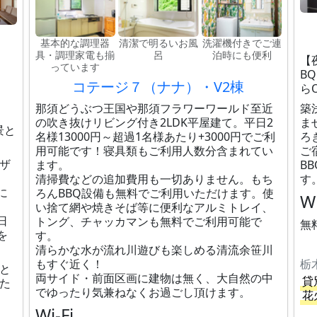
基本的な調理器
清潔で明るいお風
洗濯機付きでご連
具・調理家電も揃
呂
泊時にも便利
【
っています
B
コテージ７（ナナ）・V2棟
らO
那須どうぶつ王国や那須フラワーワールド至近
築
の吹き抜けリビング付き2LDK平屋建て。平日2
ま
景と
名様13000円～超過1名様あたり+3000円でご利
ろ
用可能です！寝具類もご利用人数分含まれてい
ご
デザ
ます。
B
清掃費などの追加費用も一切ありません。もち
す
に
ろんBBQ設備も無料でご利用いただけます。使
Wi
い捨て網や焼きそば等に便利なアルミトレイ、
日
トング、チャッカマンも無料でご利用可能で
無
を
す。
清らかな水が流れ川遊びも楽しめる清流余笹川
もすぐ近く！
栃
と
両サイド・前面区画に建物は無く、大自然の中
貸
た
でゆったり気兼ねなくお過ごし頂けます。
花
Wi-Fi