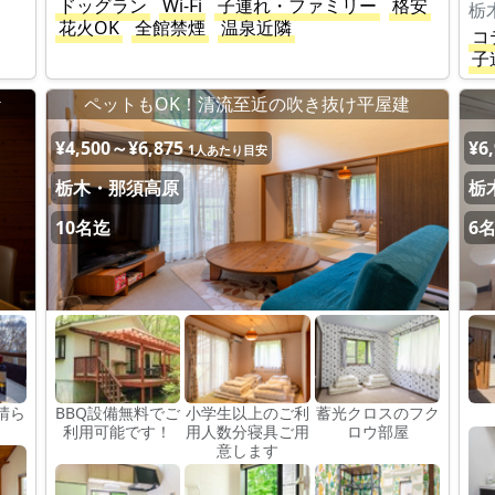
ドッグラン
Wi-Fi
子連れ・ファミリー
格安
栃
花火OK
全館禁煙
温泉近隣
コ
子
ケ
ペットもOK！清流至近の吹き抜け平屋建
¥4,500～¥6,875
¥6
1人あたり目安
栃木・那須高原
栃
10名迄
6
晴ら
BBQ設備無料でご
小学生以上のご利
蓄光クロスのフク
。
利用可能です！
用人数分寝具ご用
ロウ部屋
意します