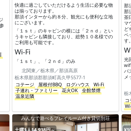
快適に過ごしていただけるよう生活に必要な物
那
は揃っております。
那
那須インターから約８分、観光にも便利な立地
茶
ジ
にございます。
マ
参
ど
「１ｓｔ」のキャビンの横には「２ｎｄ」とい
ペ
うキャビンも隣接しており、総勢１０名様での
す
ご利用も可能です。
Wi
Wi-Fi
荘
光
「１ｓｔ」、「２ｎｄ」のみ
wi
北関東／栃木県／那須高原
パ
メ
栃木県那須郡那須町高久甲5577-1
コテージ
屋根付BBQ
ログハウス
Wi-Fi
子連れ・ファミリー
花火OK
全館禁煙
栃
温泉近隣
コ
Wi
みんなで遊べるプレイルーム付き貸切別荘
土曜1人14,938円～
¥1