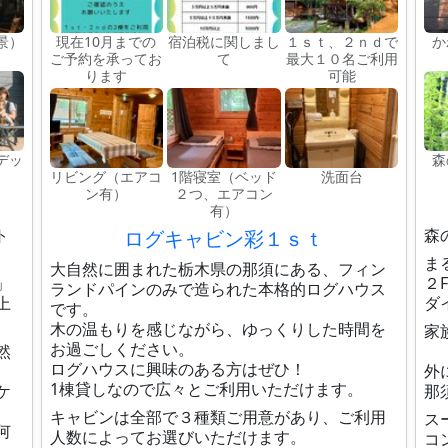
景）
現在10月までの
宿泊税に関しまし
１ｓｔ、２ｎｄで
か
ご予約を承ってお
て
最大１０名ご利用
ります
可能
デッ
森
リビング（エアコ
1階寝室（ベッド
洗面台
ン有）
２つ、エアコン
有）
ト
森
ログキャビン彩１ｓｔ
ま
大自然に囲まれた栃木県の那須にある、フィン
」
２
ランドパインのみで造られた本格的ログハウス
上
ダ
です。
木の温もりを感じながら、ゆっくりした時間を
家
お過ごしください。
然
ログハウスに興味のある方はぜひ！
外
1棟貸しなので広々とご利用いただけます。
ケ
那
キャビンは全部で３種類ご用意があり、ご利用
ス
何
人数によってお選びいただけます。
コ