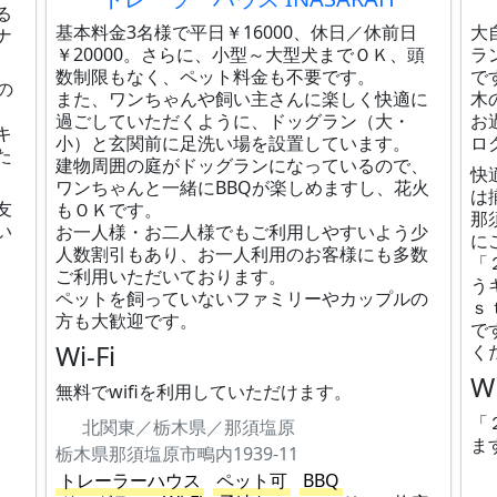
る
基本料金3名様で平日￥16000、休日／休前日
大
ナ
￥20000。さらに、小型～大型犬までＯＫ、頭
ラ
数制限もなく、ペット料金も不要です。
で
の
また、ワンちゃんや飼い主さんに楽しく快適に
木
過ごしていただくように、ドッグラン（大・
お
キ
小）と玄関前に足洗い場を設置しています。
ロ
た
建物周囲の庭がドッグランになっているので、
快
ワンちゃんと一緒にBBQが楽しめますし、花火
は
友
もＯＫです。
那
い
お一人様・お二人様でもご利用しやすいよう少
に
人数割引もあり、お一人利用のお客様にも多数
「
ご利用いただいております。
う
ペットを飼っていないファミリーやカップルの
ｓ
方も大歓迎です。
で
Wi-Fi
く
Wi
無料でwifiを利用していただけます。
「
北関東／栃木県／那須塩原
ま
栃木県那須塩原市鴫内1939-11
トレーラーハウス
ペット可
BBQ