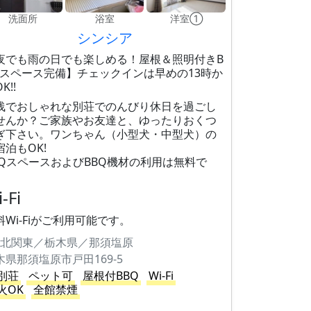
洗面所
浴室
洋室①
シンシア
夜でも雨の日でも楽しめる！屋根＆照明付きB
Qスペース完備】チェックインは早めの13時か
K!!
浅でおしゃれな別荘でのんびり休日を過ごし
せんか？ご家族やお友達と、ゆったりおくつ
ぎ下さい。ワンちゃん（小型犬・中型犬）の
宿泊もOK!
BQスペースおよびBBQ機材の利用は無料で
。
-Fi
料Wi-Fiがご利用可能です。
北関東／栃木県／那須塩原
木県那須塩原市戸田169-5
別荘
ペット可
屋根付BBQ
Wi-Fi
火OK
全館禁煙