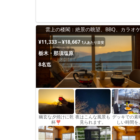
雲上の楼閣：絶景の眺望、BBQ、カラオ
¥11,333～¥18,667
1人あたり目安
栃木・那須塩原
8名迄
幽玄な夕焼けに乾
夜はこんな風景も
デッキでの素
杯❣
見られます。
しい時間を