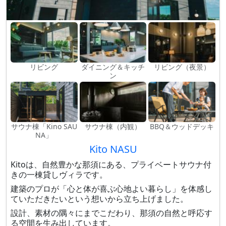
リビング
ダイニング＆キッチ
リビング（夜景）
ン
サウナ棟「Kino SAU
サウナ棟（内観）
BBQ＆ウッドデッキ
NA」
Kito NASU
Kitoは、自然豊かな那須にある、プライベートサウナ付
きの一棟貸しヴィラです。
建築のプロが「心と体が喜ぶ心地よい暮らし」を体感し
ていただきたいという想いから立ち上げました。
設計、素材の隅々にまでこだわり、那須の自然と呼応す
る空間を生み出しています。