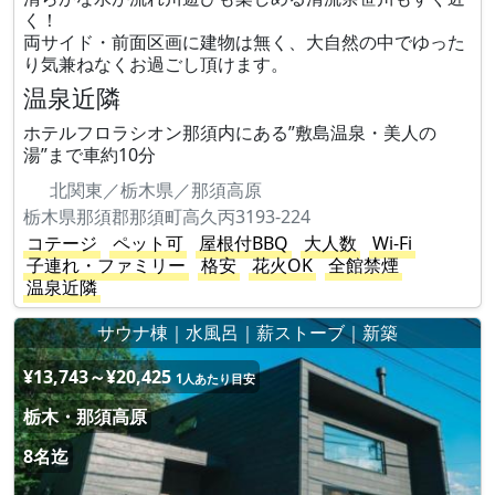
く！
両サイド・前面区画に建物は無く、大自然の中でゆった
り気兼ねなくお過ごし頂けます。
温泉近隣
ホテルフロラシオン那須内にある”敷島温泉・美人の
湯”まで車約10分
北関東／栃木県／那須高原
栃木県那須郡那須町高久丙3193-224
コテージ
ペット可
屋根付BBQ
大人数
Wi-Fi
子連れ・ファミリー
格安
花火OK
全館禁煙
温泉近隣
サウナ棟｜水風呂｜薪ストーブ｜新築
¥13,743～¥20,425
1人あたり目安
栃木・那須高原
8名迄