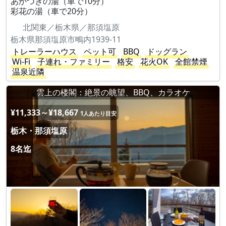
あかつきの湯（車で10分）
彩花の湯（車で20分）
北関東／栃木県／那須塩原
栃木県那須塩原市鴫内1939-11
トレーラーハウス
ペット可
BBQ
ドッグラン
Wi-Fi
子連れ・ファミリー
格安
花火OK
全館禁煙
温泉近隣
雲上の楼閣：絶景の眺望、BBQ、カラオケ
¥11,333～¥18,667
1人あたり目安
栃木・那須塩原
8名迄