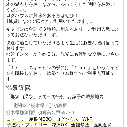
木の温もりを感じながら、ゆっくりした時間をお過ごし
ください。
ログハウスに興味のある方はぜひ！
1棟貸しなので広々とご利用いただけます。
キャビンは全部で３種類ご用意があり、ご利用人数によ
ってお選びいただけます。
快適に過ごしていただけるよう生活に必要な物は揃って
おります。
那須インターから約８分、観光にも便利な立地にござい
ます。
「１ｓｔ」のキャビンの横には「２ｎｄ」というキャビ
ンも隣接しており、総勢１０名様でのご利用も可能で
す。
温泉近隣
「那須山温泉」まで車で5分。お菓子の城敷地内
北関東／栃木県／那須高原
栃木県那須郡那須町高久甲5577-1
コテージ
屋根付BBQ
ログハウス
Wi-Fi
子連れ・ファミリー
花火OK
全館禁煙
温泉近隣