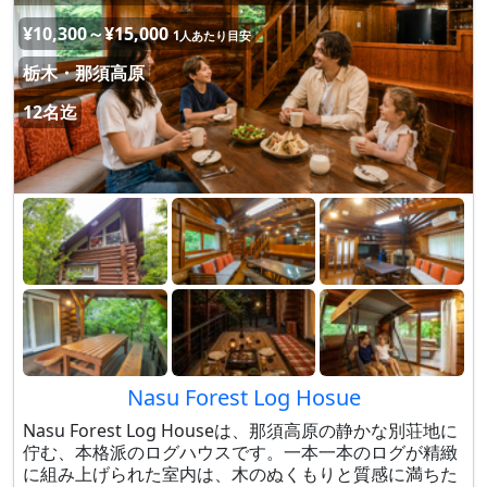
¥10,300～¥15,000
1人あたり目安
栃木・那須高原
12名迄
Nasu Forest Log Hosue
Nasu Forest Log Houseは、那須高原の静かな別荘地に
佇む、本格派のログハウスです。一本一本のログが精緻
に組み上げられた室内は、木のぬくもりと質感に満ちた