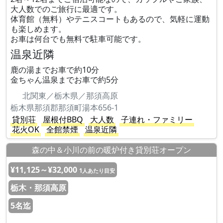
大人数でのご旅行に最適です。
体育館（無料）やテニスコートもあるので、気軽に運動
も楽しめます。
お車は何台でも無料で駐車可能です。
温泉近隣
鹿の湯までお車で約10分
金ちゃん温泉までお車で約5分
北関東／栃木県／那須高原
栃木県那須郡那須町湯本656-1
貸別荘
屋根付BBQ
大人数
子連れ・ファミリー
花火OK
全館禁煙
温泉近隣
森の中＆小川の前の暖炉付き貸別荘オープン
¥11,125～¥32,000
1人あたり目安
栃木・那須高原
5名迄