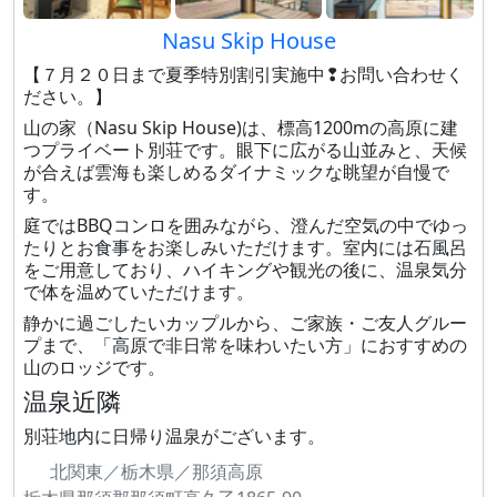
Nasu Skip House
【７月２０日まで夏季特別割引実施中❢お問い合わせく
ださい。】
山の家（Nasu Skip House)は、標高1200mの高原に建
つプライベート別荘です。眼下に広がる山並みと、天候
が合えば雲海も楽しめるダイナミックな眺望が自慢で
す。
庭ではBBQコンロを囲みながら、澄んだ空気の中でゆっ
たりとお食事をお楽しみいただけます。室内には石風呂
をご用意しており、ハイキングや観光の後に、温泉気分
で体を温めていただけます。
静かに過ごしたいカップルから、ご家族・ご友人グルー
プまで、「高原で非日常を味わいたい方」におすすめの
山のロッジです。
温泉近隣
別荘地内に日帰り温泉がございます。
北関東／栃木県／那須高原