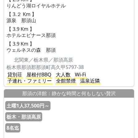
りんどう湖ロイヤルホテル
【 3.２ Km 】
源泉 那須山
【 3.9 Km 】
ホテルエピナース那須
【 3.9 Km 】
ウェルネスの森 那須
北関東／栃木県／那須高原
栃木県那須郡那須町高久甲5797-38
貸別荘
屋根付BBQ
大人数
Wi-Fi
子連れ・ファミリー
全館禁煙
温泉近隣
那須の洋館：静かな時間と何もしない贅沢
土曜1人37,500円～
栃木・那須高原
8名迄