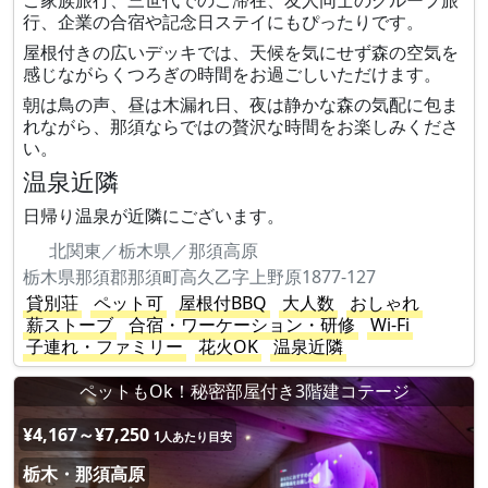
ご家族旅行、三世代でのご滞在、友人同士のグループ旅
行、企業の合宿や記念日ステイにもぴったりです。
屋根付きの広いデッキでは、天候を気にせず森の空気を
感じながらくつろぎの時間をお過ごしいただけます。
朝は鳥の声、昼は木漏れ日、夜は静かな森の気配に包ま
れながら、那須ならではの贅沢な時間をお楽しみくださ
い。
温泉近隣
日帰り温泉が近隣にございます。
北関東／栃木県／那須高原
栃木県那須郡那須町高久乙字上野原1877-127
貸別荘
ペット可
屋根付BBQ
大人数
おしゃれ
薪ストーブ
合宿・ワーケーション・研修
Wi-Fi
子連れ・ファミリー
花火OK
温泉近隣
ペットもOk！秘密部屋付き3階建コテージ
¥4,167～¥7,250
1人あたり目安
栃木・那須高原