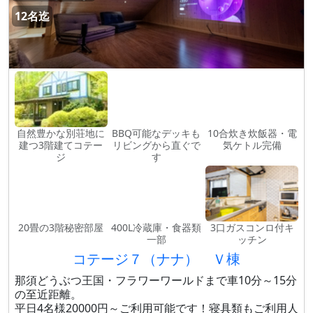
12名迄
自然豊かな別荘地に
BBQ可能なデッキも
10合炊き炊飯器・電
建つ3階建てコテー
リビングから直ぐで
気ケトル完備
ジ
す
20畳の3階秘密部屋
400L冷蔵庫・食器類
3口ガスコンロ付キ
一部
ッチン
コテージ７（ナナ） Ｖ棟
那須どうぶつ王国・フラワーワールドまで車10分～15分
の至近距離。
平日4名様20000円～ご利用可能です！寝具類もご利用人