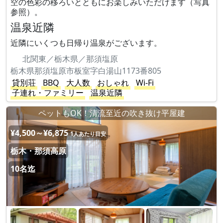
空の色彩の移ろいとともにお楽しみいただけます（写真
参照）。
温泉近隣
近隣にいくつも日帰り温泉がございます。
北関東／栃木県／那須塩原
栃木県那須塩原市板室字白湯山1173番805
貸別荘
BBQ
大人数
おしゃれ
Wi-Fi
子連れ・ファミリー
温泉近隣
ペットもOK！清流至近の吹き抜け平屋建
¥4,500～¥6,875
1人あたり目安
栃木・那須高原
10名迄