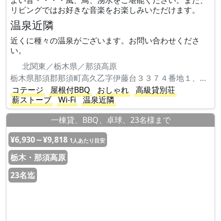
よい音・・・・風、鳥、湧水をご堪能ください。また、
リビングではお好きな音楽をお楽しみいただけます。
温泉近隣
近くに種々の温泉がございます。お問い合わせくださ
い。
北関東／栃木県／那須高原
栃木県那須郡那須町高久乙字伊藤台３３７４番地１、３３７４番地６６６
コテージ
屋根付BBQ
おしゃれ
高級貸別荘
薪ストーブ
Wi-Fi
温泉近隣
一棟貸、BBQ、卓球、23名様まで
¥6,930～¥9,818
1人あたり目安
栃木・那須高原
23名迄