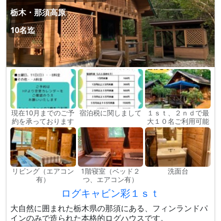
栃木・那須高原
10名迄
現在10月までのご予
宿泊税に関しまして
１ｓｔ、２ｎｄで最
約を承っております
大１０名ご利用可能
リビング（エアコン
1階寝室（ベッド２
洗面台
有）
つ、エアコン有）
ログキャビン彩１ｓｔ
大自然に囲まれた栃木県の那須にある、フィンランドパ
インのみで造られた本格的ログハウスです。