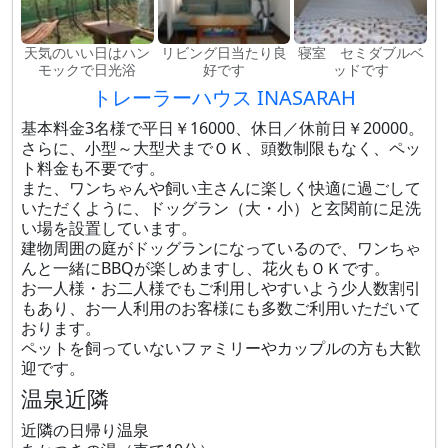
天気のいい日はハン
リビング日当たり良
寝室 セミダブルベ
モックで日光浴
好です
ッドです
トレーラーハウス INASARAH
基本料金3名様で平日￥16000、休日／休前日￥20000。
さらに、小型～大型犬までＯＫ、頭数制限もなく、ペッ
ト料金も不要です。
また、ワンちゃんや飼い主さんに楽しく快適に過ごして
いただくように、ドッグラン（大・小）と玄関前に足洗
い場を設置しています。
建物周囲の庭がドッグランになっているので、ワンちゃ
んと一緒にBBQが楽しめますし、花火もＯＫです。
お一人様・お二人様でもご利用しやすいよう少人数割引
もあり、お一人利用のお客様にも多数ご利用いただいて
おります。
ペットを飼っていないファミリーやカップルの方も大歓
迎です。
温泉近隣
近隣の日帰り温泉