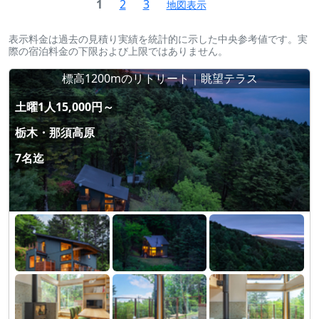
1
2
3
地図表示
表示料金は過去の見積り実績を統計的に示した中央参考値です。実
際の宿泊料金の下限および上限ではありません。
標高1200mのリトリート｜眺望テラス
土曜1人15,000円～
栃木・那須高原
7名迄