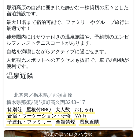
那須高原の自然に囲まれた静かな一棟貸切の広々とした
宿泊施設です。
最大11名まで宿泊可能で、ファミリーやグループ旅行に
最適です！
徒歩圏内にはサウナ付きの温泉施設や、予約制のエンゼ
ルフォレストテニスコートがあります。
自然を満喫しながらアクティブに過ごせます。
人気観光スポットへのアクセスも抜群で、車での移動が
便利です。
温泉近隣
北関東／栃木県／那須高原
栃木県那須郡那須町高久丙3243−17
貸別荘
屋根付BBQ
大人数
おしゃれ
合宿・ワーケーション・研修
Wi-Fi
子連れ・ファミリー
全館禁煙
温泉近隣
那須の森のログハウス