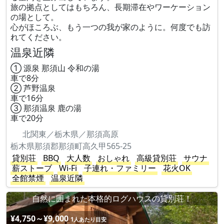
旅の拠点としてはもちろん、長期滞在やワーケーション
の場として。
心がほころぶ、もう一つの我が家のように。何度でも訪
れてください。
温泉近隣
① 源泉 那須山 令和の湯
車で8分
② 芦野温泉
車で16分
③ 那須温泉 鹿の湯
車で20分
北関東／栃木県／那須高原
栃木県那須郡那須町高久甲565-25
貸別荘
BBQ
大人数
おしゃれ
高級貸別荘
サウナ
薪ストーブ
Wi-Fi
子連れ・ファミリー
花火OK
全館禁煙
温泉近隣
自然に囲まれた本格的ログハウスの貸別荘！
¥4,750～¥9,000
1人あたり目安