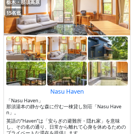
栃木・那須高原
15名迄
Nasu Haven
「Nasu Haven」
那須湯本の静かな森に佇む一棟貸し別荘「Nasu Have
n」。
英語の“Haven”は「安らぎの避難所・隠れ家」を意味
し、その名の通り、日常から離れて心身を休めるための
プライベートな滞在を提供します。