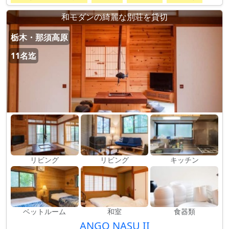
和モダンの綺麗な別荘を貸切
栃木・那須高原
11名迄
リビング
リビング
キッチン
ベットルーム
和室
食器類
ANGO NASU II