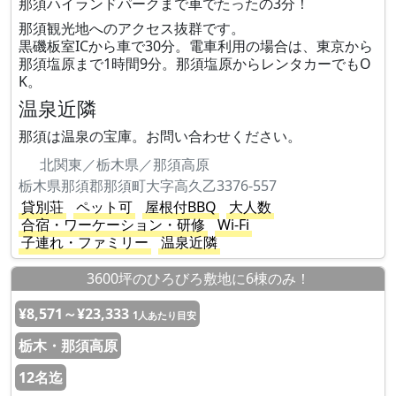
那須ハイランドパークまで車でたったの3分！
那須観光地へのアクセス抜群です。
黒磯板室ICから車で30分。電車利用の場合は、東京から
那須塩原まで1時間9分。那須塩原からレンタカーでもO
K。
温泉近隣
那須は温泉の宝庫。お問い合わせください。
北関東／栃木県／那須高原
栃木県那須郡那須町大字高久乙3376-557
貸別荘
ペット可
屋根付BBQ
大人数
合宿・ワーケーション・研修
Wi-Fi
子連れ・ファミリー
温泉近隣
3600坪のひろびろ敷地に6棟のみ！
¥8,571～¥23,333
1人あたり目安
栃木・那須高原
12名迄