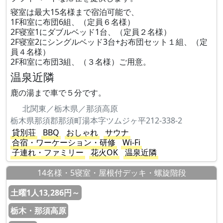
寝室は最大15名様まで宿泊可能で、
1F和室に布団6組、（定員６名様）
2F寝室1にダブルベッド1台、（定員２名様）
2F寝室2にシングルベッド3台+お布団セット１組、（定
員４名様）
2F和室に布団3組、（３名様）ご用意。
温泉近隣
鹿の湯まで車で５分です。
北関東／栃木県／那須高原
栃木県那須郡那須町湯本字ツムジヶ平212-338-2
貸別荘
BBQ
おしゃれ
サウナ
合宿・ワーケーション・研修
Wi-Fi
子連れ・ファミリー
花火OK
温泉近隣
14名様・5寝室・屋根付デッキ・螺旋階段
土曜1人13,286円～
栃木・那須高原