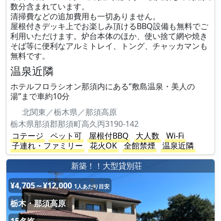
数分含まれています。
清掃費などの追加費用も一切ありません。
屋根付きデッキ上でお楽しみ頂けるBBQ設備も無料でご
利用いただけます。炉台本体のほか、使い捨て網や焼き
そば等に便利なアルミトレイ、トング、チャッカマンも
無料です。
温泉近隣
ホテルフロラシオン那須内にある”敷島温泉・美人の
湯”まで車約10分
北関東／栃木県／那須高原
栃木県那須郡那須町高久丙3190-142
コテージ
ペット可
屋根付BBQ
大人数
Wi-Fi
子連れ・ファミリー
花火OK
全館禁煙
温泉近隣
新築！！大型貸別荘
¥4,705～¥12,000
1人あたり目安
栃木・那須高原