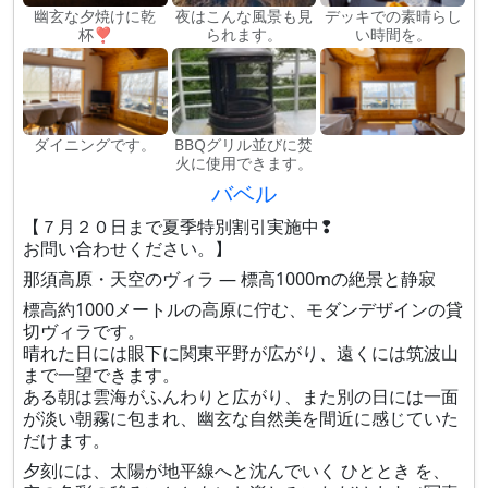
幽玄な夕焼けに乾
夜はこんな風景も見
デッキでの素晴らし
杯❣
られます。
い時間を。
ダイニングです。
BBQグリル並びに焚
火に使用できます。
バベル
【７月２０日まで夏季特別割引実施中❢
お問い合わせください。】
那須高原・天空のヴィラ — 標高1000mの絶景と静寂
標高約1000メートルの高原に佇む、モダンデザインの貸
切ヴィラです。
晴れた日には眼下に関東平野が広がり、遠くには筑波山
まで一望できます。
ある朝は雲海がふんわりと広がり、また別の日には一面
が淡い朝霧に包まれ、幽玄な自然美を間近に感じていた
だけます。
夕刻には、太陽が地平線へと沈んでいく ひととき を、