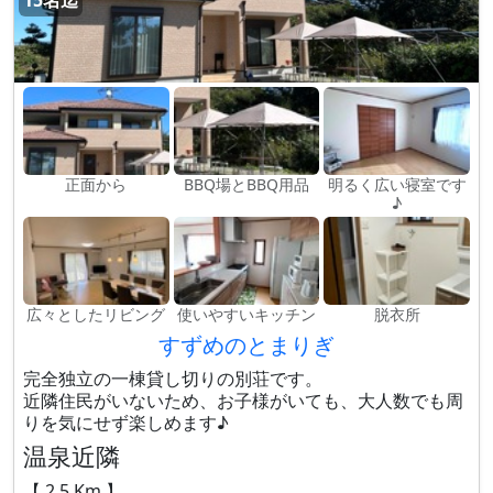
15名迄
正面から
BBQ場とBBQ用品
明るく広い寝室です
♪
広々としたリビング
使いやすいキッチン
脱衣所
すずめのとまりぎ
完全独立の一棟貸し切りの別荘です。
近隣住民がいないため、お子様がいても、大人数でも周
りを気にせず楽しめます♪
温泉近隣
【 2.5 Km 】