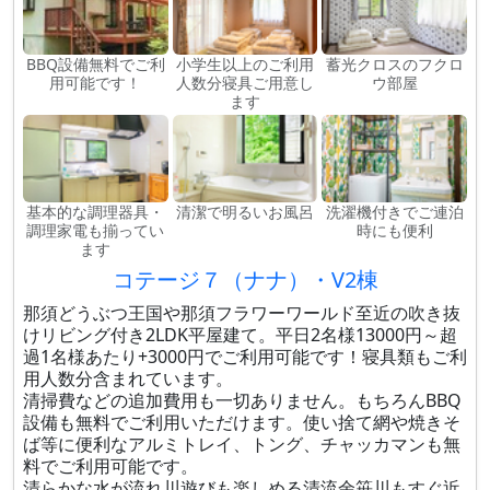
BBQ設備無料でご利
小学生以上のご利用
蓄光クロスのフクロ
用可能です！
人数分寝具ご用意し
ウ部屋
ます
基本的な調理器具・
清潔で明るいお風呂
洗濯機付きでご連泊
調理家電も揃ってい
時にも便利
ます
コテージ７（ナナ）・V2棟
那須どうぶつ王国や那須フラワーワールド至近の吹き抜
けリビング付き2LDK平屋建て。平日2名様13000円～超
過1名様あたり+3000円でご利用可能です！寝具類もご利
用人数分含まれています。
清掃費などの追加費用も一切ありません。もちろんBBQ
設備も無料でご利用いただけます。使い捨て網や焼きそ
ば等に便利なアルミトレイ、トング、チャッカマンも無
料でご利用可能です。
清らかな水が流れ川遊びも楽しめる清流余笹川もすぐ近