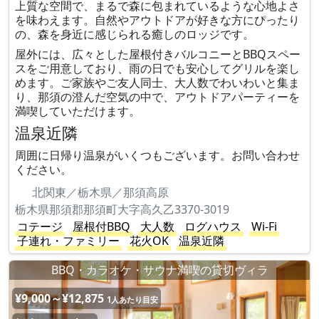
上質な空間で、まるで森に包まれているような心地よさ
を味わえます。自然やアウトドアが好きな方にぴったり
の、森を身近に感じられる癒しのロッジです。
屋外には、広々とした屋根付きバルコニーとBBQスペー
スをご用意しており、雨の日でも安心してグリルを楽し
めます。ご家族やご友人同士、大人数でわいわいと集ま
り、那須の澄んだ空気の中で、アウトドアパーティーを
満喫していただけます。
温泉近隣
周囲に日帰り温泉がいくつもございます。お問い合わせ
ください。
北関東／栃木県／那須高原
栃木県那須郡那須町大字高久乙3370-3019
コテージ
屋根付BBQ
大人数
ログハウス
Wi-Fi
子連れ・ファミリー
花火OK
温泉近隣
BBQ・カラオケ・サウナ満喫の貸切ヴィラ
¥9,000～¥12,875
1人あたり目安