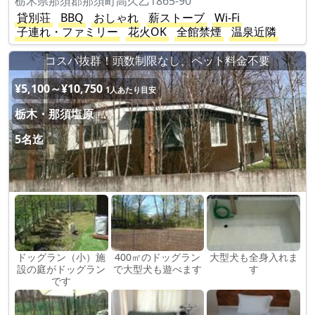
栃木県那須郡那須町高久乙1865-90
貸別荘
BBQ
おしゃれ
薪ストーブ
Wi-Fi
子連れ・ファミリー
花火OK
全館禁煙
温泉近隣
コスパ抜群！頭数制限なし、ペット料金不要
¥5,100～¥10,750
1人あたり目安
栃木・那須塩原
5名迄
ドッグラン（小）施
400㎡のドッグラン
大型犬も全身入れま
設の庭がドッグラン
で大型犬も遊べます
す
です