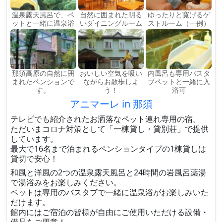
温泉露天風呂で、ペ
自然に囲まれた明る
ゆったりと寛げるゲ
ットと一緒に温泉浴
いダイニングルーム
ストルーム（一例）
那須高原の自然に囲
おいしい空気を吸い
内風呂も専用バスタ
まれたペンションで
ながらお散歩しよ
ブペットと一緒に入
す。
う！
浴可
アニマーレ in 那須
テレビでも紹介されたお洒落なペット連れ専用の宿。
ただいまコロナ対策として「一棟貸し・貸別荘」で提供
しています。
最大で16名まで泊まれるペンションタイプの1棟貸しは
貸切で安心！
和風と洋風の2つの温泉露天風呂と24時間の岩風呂薬湯
で湯浴みをお楽しみください。
ペットは専用のバスタブで一緒に温泉浴がお楽しみいた
だけます。
館内にはご宿泊の皆様が自由にご使用いただける設備・