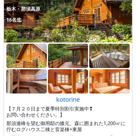
栃木・那須高原
16名迄
kotorine
【７月２０日まで夏季特別割引実施中❢
お問い合わせください。】
那須連峰を望む御用邸の膝元、森に囲まれた1,200㎡に
佇むログハウス二棟と音楽棟+東屋