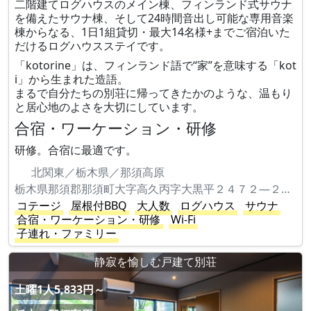
二階建てログハウスのメイン棟、フィンランド式サウナ
を備えたサウナ棟、そして24時間音出し可能な専用音楽
棟からなる、1日1組貸切・最大14名様+までご宿泊いた
だけるログハウスステイです。
「kotorine」は、フィンランド語で“家”を意味する「kot
i」から生まれた造語。
まるで自分たちの別荘に帰ってきたかのような、温もり
と居心地のよさを大切にしています。
合宿・ワーケーション・研修
研修。合宿に最適です。
北関東／栃木県／那須高原
栃木県那須郡那須町大字高久丙字大黒平２４７２―２２４
コテージ
屋根付BBQ
大人数
ログハウス
サウナ
合宿・ワーケーション・研修
Wi-Fi
子連れ・ファミリー
静寂を愉しむ戸建て別荘
土曜1人5,833円～