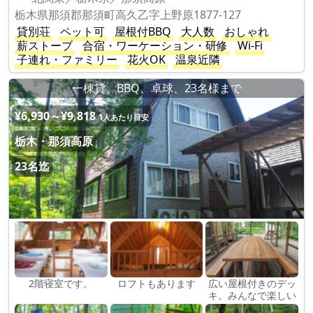
栃木県那須郡那須町高久乙字上野原1877-127
貸別荘
ペット可
屋根付BBQ
大人数
おしゃれ
薪ストーブ
合宿・ワーケーション・研修
Wi-Fi
子連れ・ファミリー
花火OK
温泉近隣
一棟貸、BBQ、卓球、23名様まで
¥6,930～¥9,818
1人あたり目安
栃木・那須高原
23名迄
2階寝室です。
ロフトもあります
広い屋根付きのデッ
キ。みんなで楽しい