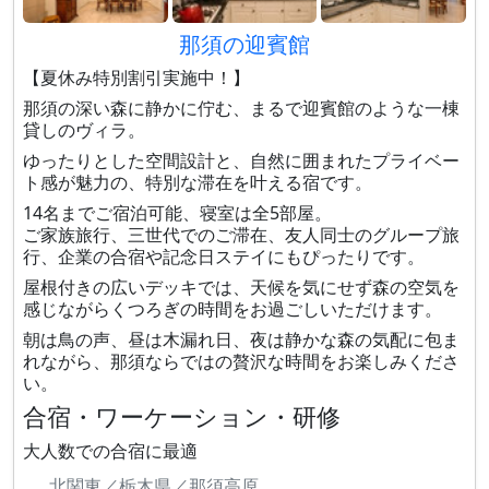
那須の迎賓館
【夏休み特別割引実施中！】
那須の深い森に静かに佇む、まるで迎賓館のような一棟
貸しのヴィラ。
ゆったりとした空間設計と、自然に囲まれたプライベー
ト感が魅力の、特別な滞在を叶える宿です。
14名までご宿泊可能、寝室は全5部屋。
ご家族旅行、三世代でのご滞在、友人同士のグループ旅
行、企業の合宿や記念日ステイにもぴったりです。
屋根付きの広いデッキでは、天候を気にせず森の空気を
感じながらくつろぎの時間をお過ごしいただけます。
朝は鳥の声、昼は木漏れ日、夜は静かな森の気配に包ま
れながら、那須ならではの贅沢な時間をお楽しみくださ
い。
合宿・ワーケーション・研修
大人数での合宿に最適
北関東／栃木県／那須高原