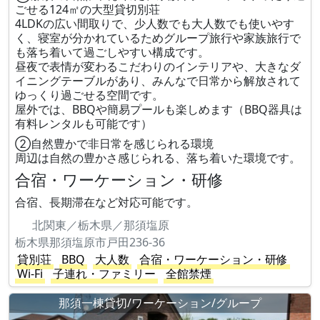
ごせる124㎡の大型貸切別荘
4LDKの広い間取りで、少人数でも大人数でも使いやす
く、寝室が分かれているためグループ旅行や家族旅行で
も落ち着いて過ごしやすい構成です。
昼夜で表情が変わるこだわりのインテリアや、大きなダ
イニングテーブルがあり、みんなで日常から解放されて
ゆっくり過ごせる空間です。
屋外では、BBQや簡易プールも楽しめます（BBQ器具は
有料レンタルも可能です）
②自然豊かで非日常を感じられる環境
周辺は自然の豊かさ感じられる、落ち着いた環境です。
合宿・ワーケーション・研修
合宿、長期滞在など対応可能です。
北関東／栃木県／那須塩原
栃木県那須塩原市戸田236-36
貸別荘
BBQ
大人数
合宿・ワーケーション・研修
Wi-Fi
子連れ・ファミリー
全館禁煙
那須一棟貸切/ワーケーション/グループ