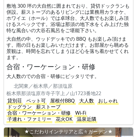
敷地 300 坪の大自然に囲まれており、貸切ドックランも
併設。薪ストーブのあるリビングには業務用カラオケ、
ホワイエ（ホール）では卓球台、大人数でもお楽しみ頂
けるスペックです。浴場は那須の地下水をくみ上げた独
特な風合いの大谷石風呂をご堪能下さい。
大自然の中、ウッドデッキでの BBQ もお楽しみ頂けま
す。雨の日もお楽しみいただけます。お部屋から眺める
景観は、時間を忘れてしまうほど心を落ち着かせてくれ
ます。
合宿・ワーケーション・研修
大人数のでの合宿・研修にピッタリです。
北関東／栃木県／那須塩原
栃木県那須塩原市寺子字上ノ山1723番地22
貸別荘
ペット可
屋根付BBQ
大人数
おしゃれ
ドッグラン
薪ストーブ
合宿・ワーケーション・研修
Wi-Fi
子連れ・ファミリー
花火OK
温泉近隣
★こだわりインテリアと広々ガーデン★