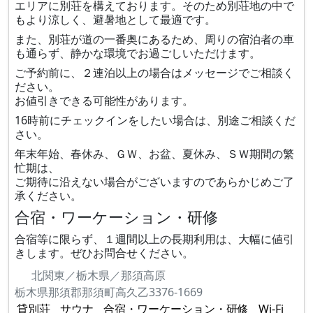
エリアに別荘を構えております。そのため別荘地の中で
もより涼しく、避暑地として最適です。
また、別荘が道の一番奥にあるため、周りの宿泊者の車
も通らず、静かな環境でお過ごしいただけます。
ご予約前に、２連泊以上の場合はメッセージでご相談く
ださい。
お値引きできる可能性があります。
16時前にチェックインをしたい場合は、別途ご相談くだ
さい。
年末年始、春休み、ＧＷ、お盆、夏休み、ＳＷ期間の繁
忙期は、
ご期待に沿えない場合がございますのであらかじめご了
承ください。
合宿・ワーケーション・研修
合宿等に限らず、１週間以上の長期利用は、大幅に値引
きします。ぜひお問合せください。
北関東／栃木県／那須高原
栃木県那須郡那須町高久乙3376-1669
貸別荘
サウナ
合宿・ワーケーション・研修
Wi-Fi