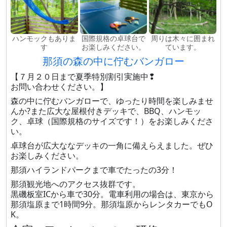
ハンモックもありま
国際規格の卓球台で
周りは木々に囲まれ
す
お楽しみください。
ています。
那須の森の中に佇むバンガロー
【７月２０日まで夏季特別割引実施中❢
お問い合わせください。】
森の中に佇むバンガローで、ゆったり時間を楽しみませ
んか?また広大な屋根付きデッキで、BBQ、ハンモッ
ク、卓球（国際規格のサイズです！）をお楽しみくださ
い。
卓球台が広大ななデッキの一角に備えらえました。ぜひ
お楽しみください。
那須ハイランドパークまで車でたったの3分！
那須観光地へのアクセス抜群です。
黒磯板室ICから車で30分。電車利用の場合は、東京から
那須塩原まで1時間9分。那須塩原からレンタカーでもO
K。