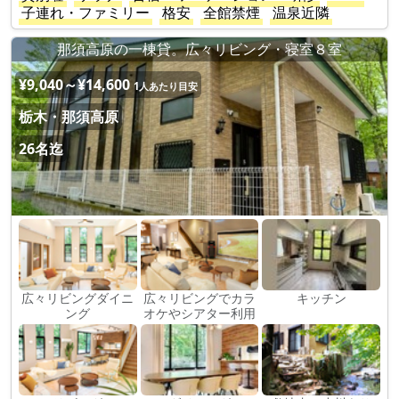
子連れ・ファミリー
格安
全館禁煙
温泉近隣
那須高原の一棟貸。広々リビング・寝室８室
¥9,040～¥14,600
1人あたり目安
栃木・那須高原
26名迄
広々リビングダイニ
広々リビングでカラ
キッチン
ング
オケやシアター利用