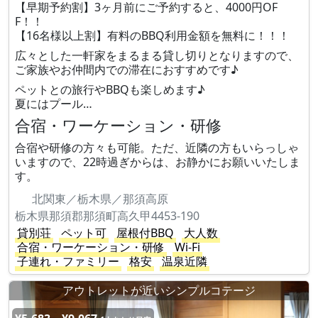
【早期予約割】3ヶ月前にご予約すると、4000円OF
F！！
【16名様以上割】有料のBBQ利用金額を無料に！！！
広々とした一軒家をまるまる貸し切りとなりますので、
ご家族やお仲間内での滞在におすすめです♪
ペットとの旅行やBBQも楽しめます♪
夏にはプール…
合宿・ワーケーション・研修
合宿や研修の方々も可能。ただ、近隣の方もいらっしゃ
いますので、22時過ぎからは、お静かにお願いいたしま
す。
北関東／栃木県／那須高原
栃木県那須郡那須町高久甲4453-190
貸別荘
ペット可
屋根付BBQ
大人数
合宿・ワーケーション・研修
Wi-Fi
子連れ・ファミリー
格安
温泉近隣
アウトレットが近いシンプルコテージ