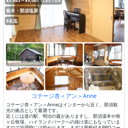
¥5,683～¥9,067
1人あたり目安
栃木・那須塩原
8名迄
コテージ杏＜アン＞Anne
コテージ杏＜アン＞Anneはインターから近く、那須観
光の拠点として最適です。
近くには道の駅、明治の森がありますし、那須湯本や南
ヶ丘牧場、ハイランドパークへの抜け道にもなっていま
すので渋滞時には助かります。まずは屋根付きBBQコー