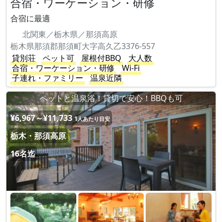
合宿・ワーケーション・研修
合宿に最適
北関東／栃木県／那須高原
栃木県那須郡那須町大字高久乙3376-557
貸別荘
ペット可
屋根付BBQ
大人数
合宿・ワーケーション・研修
Wi-Fi
子連れ・ファミリー
温泉近隣
ペットと温泉浴！貸切で安心！BBQも可
¥6,967～¥11,733
1人あたり目安
栃木・那須高原
16名迄