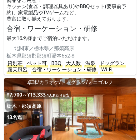
備品をご用意！
キッチン(食器・調理器具あり)やBBQセット(要事前予
約)、家電製品やTVゲームなど、
豊富に取り揃えております。
合宿・ワーケーション・研修
最大16名様までご宿泊いただけます。
北関東／栃木県／那須高原
栃木県那須郡那須町湯本652-8
貸別荘
ペット可
BBQ
大人数
温泉
ドッグラン
露天風呂
合宿・ワーケーション・研修
Wi-Fi
卓球/カラオケ/ドッグラン/ミニゴルフ
¥7,700～¥13,333
1人あたり目安
栃木・那須高原
13名迄