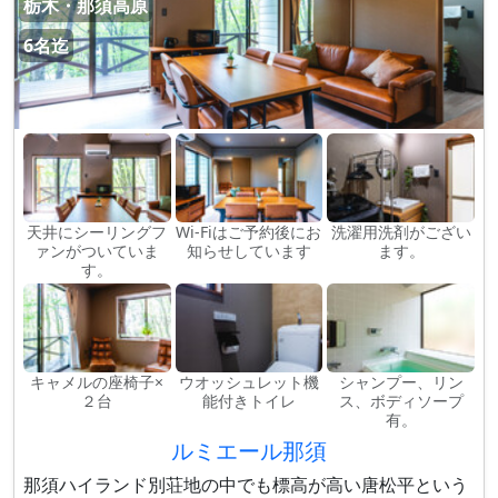
栃木・那須高原
6名迄
天井にシーリングフ
Wi-Fiはご予約後にお
洗濯用洗剤がござい
ァンがついていま
知らせしています
ます。
す。
キャメルの座椅子×
ウオッシュレット機
シャンプー、リン
２台
能付きトイレ
ス、ボディソープ
有。
ルミエール那須
那須ハイランド別荘地の中でも標高が高い唐松平という