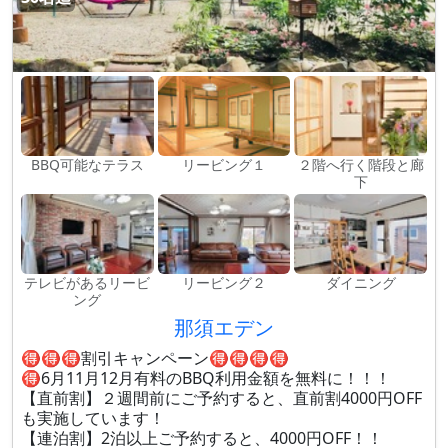
BBQ可能なテラス
リービング１
２階へ行く階段と廊
下
テレビがあるリービ
リービング２
ダイニング
ング
那須エデン
🉐🉐🉐割引キャンペーン🉐🉐🉐🉐
🉐6月11月12月有料のBBQ利用金額を無料に！！！
【直前割】２週間前にご予約すると、直前割4000円OFF
も実施しています！
【連泊割】2泊以上ご予約すると、4000円OFF！！