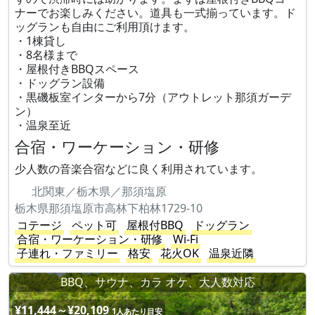
ナーでお楽しみください。道具も一式揃っています。ド
ッグランも自由にご利用頂けます。
・1棟貸し
・8名様まで
・屋根付きBBQスペース
・ドッグラン設備
・黒磯板室インターから7分（アウトレット那須ガーデ
ン）
・温泉至近
合宿・ワーケーション・研修
少人数の音楽合宿などに良く利用されています。
北関東／栃木県／那須塩原
栃木県那須塩原市高林下柏林1729-10
コテージ
ペット可
屋根付BBQ
ドッグラン
合宿・ワーケーション・研修
Wi-Fi
子連れ・ファミリー
格安
花火OK
温泉近隣
BBQ、サウナ、カラ オケ、大人数対応
¥11,444～¥20,109
1人あたり目安