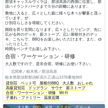
那須キャッスルヴィラは、那須高原の西側に位置し、那
須ハイランドパークまで５分の距離にあります。
敷地に入ると、広々とした庭に様々な木々が鬱蒼と茂っ
ています。ぜ
ひ別荘らしさを堪能してください。
階段を昇り玄関になります。広々としたリビング、先に
広がる外のデッキ、薪ストーブ。広い屋根付きのデッ
キ、こちらで、BBQをお楽しみいただけます。また、ゆ
ったりとした
時間をベンチでお楽しみ下さい。
合宿・ワーケーション・研修
大人数ですので、是非合宿、研修にお使い下さい。
北関東／栃木県／那須高原
栃木県那須郡那須町高久乙遅山3376番地969
貸別荘
ペット可
屋根付BBQ
大人数
おしゃれ
高級貸別荘
ドッグラン
サウナ
薪ストーブ
合宿・ワーケーション・研修
Wi-Fi
子連れ・ファミリー
温泉近隣
大人数、BBQ、卓球、カラオケ、広デッキ