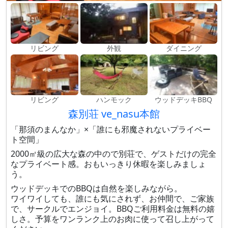
リビング
外観
ダイニング
リビング
ハンモック
ウッドデッキBBQ
森別荘 ve_nasu本館
「那須のまんなか」×「誰にも邪魔されないプライベー
ト空間」
2000㎡級の広大な森の中ので別荘で、ゲストだけの完全
なプライベート感。おもいっきり休暇を楽しみましょ
う。
ウッドデッキでのBBQは自然を楽しみながら。
ワイワイしても、誰にも気にされず、お仲間で、ご家族
で、サークルでエンジョイ。BBQご利用料金は無料の嬉
しさ。予算をワンランク上のお肉に使って召し上がって