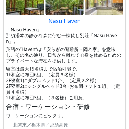
Nasu Haven
「Nasu Haven」
那須湯本の静かな森に佇む一棟貸し別荘「Nasu Have
n」。
英語の“Haven”は「安らぎの避難所・隠れ家」を意味
し、その名の通り、日常から離れて心身を休めるための
プライベートな滞在を提供します。
寝室は最大15名様まで宿泊可能で、
1F和室に布団6組、（定員６名様）
2F寝室1にダブルベッド1台、（定員２名様）
2F寝室2にシングルベッド3台+お布団セット１組、（定
員４名様）
2F和室に布団3組、（３名様）ご用意。
合宿・ワーケーション・研修
ワ―ケーションにピッタリ。
北関東／栃木県／那須高原