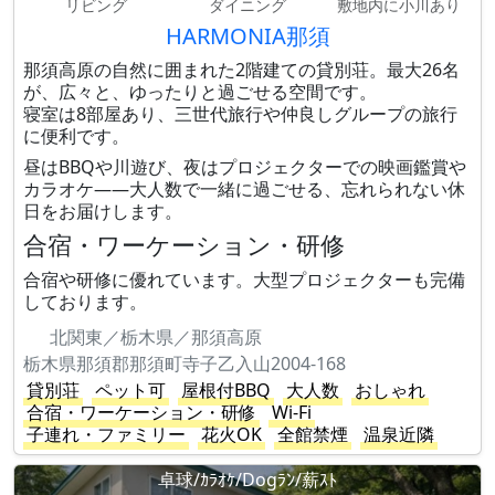
リビング
ダイニング
敷地内に小川あり
HARMONIA那須
那須高原の自然に囲まれた2階建ての貸別荘。最大26名
が、広々と、ゆったりと過ごせる空間です。
寝室は8部屋あり、三世代旅行や仲良しグループの旅行
に便利です。
昼はBBQや川遊び、夜はプロジェクターでの映画鑑賞や
カラオケ——大人数で一緒に過ごせる、忘れられない休
日をお届けします。
合宿・ワーケーション・研修
合宿や研修に優れています。大型プロジェクターも完備
しております。
北関東／栃木県／那須高原
栃木県那須郡那須町寺子乙入山2004-168
貸別荘
ペット可
屋根付BBQ
大人数
おしゃれ
合宿・ワーケーション・研修
Wi-Fi
子連れ・ファミリー
花火OK
全館禁煙
温泉近隣
卓球/ｶﾗｵｹ/Dogﾗﾝ/薪ｽﾄ