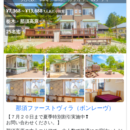
¥7,368～¥13,688
1人あたり目安
栃木・那須高原
25名迄
那須ファーストヴィラ（ボンレーヴ）
【７月２０日まで夏季特別割引実施中❢
お問い合わせください。】