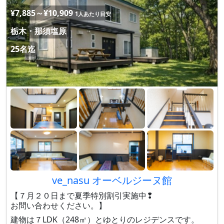
¥7,885～¥10,909
1人あたり目安
栃木・那須塩原
25名迄
ve_nasu オーベルジーヌ館
【７月２０日まで夏季特別割引実施中❢
お問い合わせください。】
建物は７LDK（248㎡）とゆとりのレジデンスです。