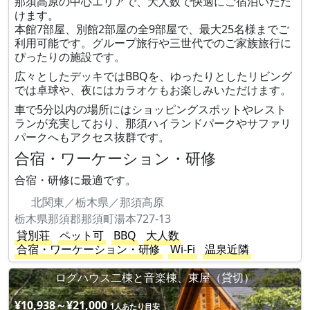
那須高原の中心エリアで、大人数で快適にご宿泊いただ
けます。
本館7部屋、別館2部屋の全9部屋で、最大25名様までご
利用可能です。グループ旅行や三世代でのご家族旅行に
ぴったりの施設です。
広々としたデッキではBBQを、ゆったりとしたリビング
では卓球や、夜にはカラオケもお楽しみいただけます。
車で5分以内の場所にはショッピングスポットやレスト
ランが充実しており、那須ハイランドパークやサファリ
パークへもアクセス抜群です。
合宿・ワーケーション・研修
合宿・研修に最適です。
北関東／栃木県／那須高原
栃木県那須郡那須町湯本727-13
貸別荘
ペット可
BBQ
大人数
合宿・ワーケーション・研修
Wi-Fi
温泉近隣
ログハウス二棟と音楽棟、東屋（貸切）
¥10,938～¥21,000
1人あたり目安