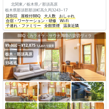
北関東／栃木県／那須高原
栃木県那須郡那須町高久丙3243−17
貸別荘
屋根付BBQ
大人数
おしゃれ
合宿・ワーケーション・研修
Wi-Fi
子連れ・ファミリー
全館禁煙
温泉近隣
BBQ・カラオケ・サウナ満喫の貸切ヴィラ
¥9,000～¥12,875
1人あたり目安
栃木・那須高原
15名迄