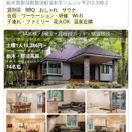
栃木県那須郡那須町湯本字ツムジヶ平212-338-2
貸別荘
BBQ
おしゃれ
サウナ
合宿・ワーケーション・研修
Wi-Fi
子連れ・ファミリー
花火OK
温泉近隣
14名様・5寝室・屋根付デッキ・螺旋階段
土曜1人13,286円～
栃木・那須高原
14名迄