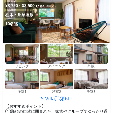
¥3,750～¥8,500
1人あたり目安
栃木・那須塩原
10名迄
リビング
ダイニング
外観
洋室1
洋室2
洋室3
S-Villa那須6th
【おすすめポイント】
①那須の自然に囲まれた、家族やグループでゆったり過