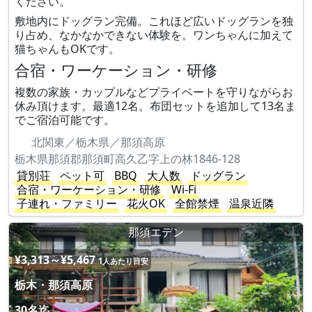
ください。
敷地内にドッグラン完備。これほど広いドッグランを独
り占め、なかなかできない体験を。ワンちゃんに加えて
猫ちゃんもOKです。
合宿・ワーケーション・研修
複数の家族・カップルなどプライベートを守りながらお
休み頂けます。最適12名。布団セットを追加して13名ま
でご宿泊可能です。
北関東／栃木県／那須高原
栃木県那須郡那須町高久乙字上の林1846-128
貸別荘
ペット可
BBQ
大人数
ドッグラン
合宿・ワーケーション・研修
Wi-Fi
子連れ・ファミリー
花火OK
全館禁煙
温泉近隣
那須エデン
¥3,313～¥5,467
1人あたり目安
栃木・那須高原
30名迄