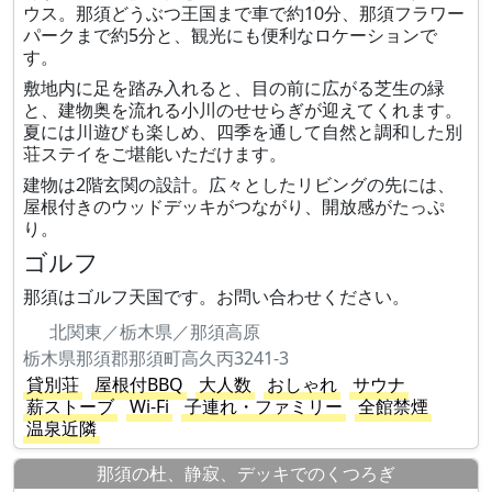
ウス。那須どうぶつ王国まで車で約10分、那須フラワー
パークまで約5分と、観光にも便利なロケーションで
す。
敷地内に足を踏み入れると、目の前に広がる芝生の緑
と、建物奥を流れる小川のせせらぎが迎えてくれます。
夏には川遊びも楽しめ、四季を通して自然と調和した別
荘ステイをご堪能いただけます。
建物は2階玄関の設計。広々としたリビングの先には、
屋根付きのウッドデッキがつながり、開放感がたっぷ
り。
ゴルフ
那須はゴルフ天国です。お問い合わせください。
北関東／栃木県／那須高原
栃木県那須郡那須町高久丙3241-3
貸別荘
屋根付BBQ
大人数
おしゃれ
サウナ
薪ストーブ
Wi-Fi
子連れ・ファミリー
全館禁煙
温泉近隣
那須の杜、静寂、デッキでのくつろぎ