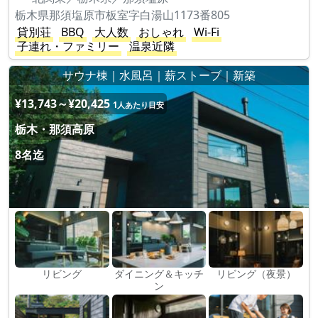
栃木県那須塩原市板室字白湯山1173番805
貸別荘
BBQ
大人数
おしゃれ
Wi-Fi
子連れ・ファミリー
温泉近隣
サウナ棟｜水風呂｜薪ストーブ｜新築
¥13,743～¥20,425
1人あたり目安
栃木・那須高原
8名迄
リビング
ダイニング＆キッチ
リビング（夜景）
ン