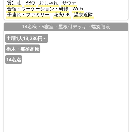
貸別荘
BBQ
おしゃれ
サウナ
合宿・ワーケーション・研修
Wi-Fi
子連れ・ファミリー
花火OK
温泉近隣
14名様・5寝室・屋根付デッキ・螺旋階段
土曜1人13,286円～
栃木・那須高原
14名迄