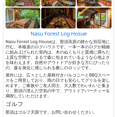
Nasu Forest Log Hosue
Nasu Forest Log Houseは、那須高原の静かな別荘地に
佇む、本格派のログハウスです。一本一本のログが精緻
に組み上げられた室内は、木のぬくもりと質感に満ちた
上質な空間で、まるで森に包まれているような心地よさ
を味わえます。自然やアウトドアが好きな方にぴったり
の、森を身近に感じられる癒しのロッジです。
屋外には、広々とした屋根付きバルコニーとBBQスペー
スをご用意しており、雨の日でも安心してグリルを楽し
めます。ご家族やご友人同士、大人数でわいわいと集ま
り、那須の澄んだ空気の中で、アウトドアパーティーを
満喫していただけます。
ゴルフ
那須はゴルフ天国です。お問い合わせください。