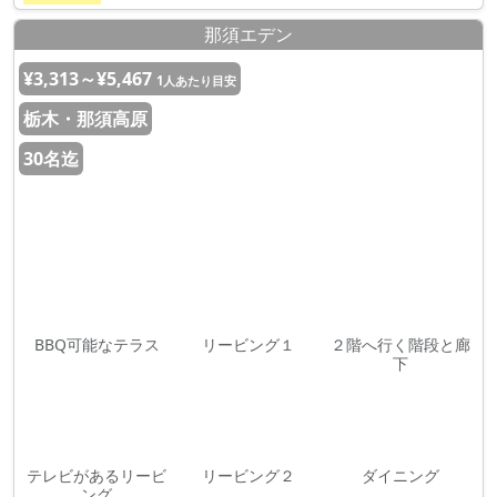
那須エデン
¥3,313～¥5,467
1人あたり目安
栃木・那須高原
30名迄
BBQ可能なテラス
リービング１
２階へ行く階段と廊
下
テレビがあるリービ
リービング２
ダイニング
ング