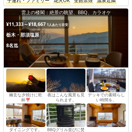
子連れ・ファミリー
花火OK
全館禁煙
温泉近隣
雲上の楼閣：絶景の眺望、BBQ、カラオケ
¥11,333～¥18,667
1人あたり目安
栃木・那須塩原
8名迄
幽玄な夕焼けに乾
夜はこんな風景も見
デッキでの素晴らし
杯❣
られます。
い時間を。
ダイニングです。
BBQグリル並びに焚