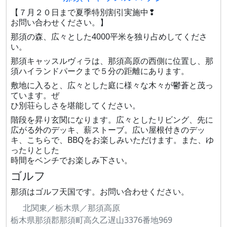
【７月２０日まで夏季特別割引実施中❢
お問い合わせください。】
那須の森、広々とした4000平米を独り占めしてくださ
い。
那須キャッスルヴィラは、那須高原の西側に位置し、那
須ハイランドパークまで５分の距離にあります。
敷地に入ると、広々とした庭に様々な木々が鬱蒼と茂っ
ています。ぜ
ひ別荘らしさを堪能してください。
階段を昇り玄関になります。広々としたリビング、先に
広がる外のデッキ、薪ストーブ。広い屋根付きのデッ
キ、こちらで、BBQをお楽しみいただけます。また、ゆ
ったりとした
時間をベンチでお楽しみ下さい。
ゴルフ
那須はゴルフ天国です。お問い合わせください。
北関東／栃木県／那須高原
栃木県那須郡那須町高久乙遅山3376番地969