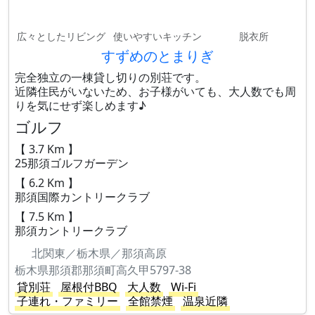
広々としたリビング
使いやすいキッチン
脱衣所
すずめのとまりぎ
完全独立の一棟貸し切りの別荘です。
近隣住民がいないため、お子様がいても、大人数でも周
りを気にせず楽しめます♪
ゴルフ
【 3.7 Km 】
25那須ゴルフガーデン
【 6.2 Km 】
那須国際カントリークラブ
【 7.5 Km 】
那須カントリークラブ
北関東／栃木県／那須高原
栃木県那須郡那須町高久甲5797-38
貸別荘
屋根付BBQ
大人数
Wi-Fi
子連れ・ファミリー
全館禁煙
温泉近隣