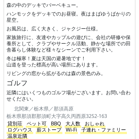
森の中のデッキでバーベキュー。
ハンモックをデッキでのお昼寝。夜はまばゆうばかりの
星空。
お風呂は、広く大きく、ジャクジー仕様。
家族旅行に、友達やカップルの遊びに、会社の研修や保
養所として、クラブやサークル活動、静かな場所での田
舎暮らし体験など様々なシーンでご利用下さい。
冬は極寒！夏は天国の避暑地です！
山道を登った標高が高い場所にあります。
リビングの窓から拡がるのは森の景色のみ。
ゴルフ
近隣にはいくつものゴルフ場がございます。お問い合わ
せください。
北関東／栃木県／那須高原
栃木県那須郡那須町大字高久丙西原3252-163
貸別荘
ペット可
BBQ
大人数
おしゃれ
ログハウス
薪ストーブ
Wi-Fi
子連れ・ファミリー
温泉近隣