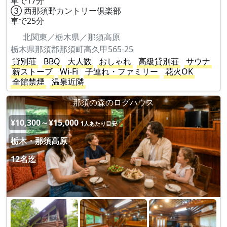
車で17分
③ 西那須野カントリー倶楽部
車で25分
北関東／栃木県／那須高原
栃木県那須郡那須町高久甲565-25
貸別荘
BBQ
大人数
おしゃれ
高級貸別荘
サウナ
薪ストーブ
Wi-Fi
子連れ・ファミリー
花火OK
全館禁煙
温泉近隣
那須の森のログハウス
¥10,300～¥15,000
1人あたり目安
栃木・那須高原
12名迄