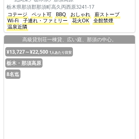
栃木県那須郡那須町高久丙西原3241-17
コテージ
ペット可
BBQ
おしゃれ
薪ストーブ
Wi-Fi
子連れ・ファミリー
花火OK
全館禁煙
温泉近隣
高級貸別荘一棟貸、広い庭、那須の中心。
¥13,727～¥22,500
1人あたり目安
栃木・那須高原
8名迄