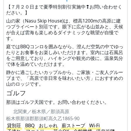
【７月２０日まで夏季特別割引実施中❢お問い合わせく
ださい。】
山の家（Nasu Skip House)は、標高1200mの高原に建
つプライベート別荘です。眼下に広がる山並みと、天候
が合えば雲海も楽しめるダイナミックな眺望が自慢で
す。
庭ではBBQコンロを囲みながら、澄んだ空気の中でゆっ
たりとお食事をお楽しみいただけます。室内には石風呂
をご用意しており、ハイキングや観光の後に、温泉気分
で体を温めていただけます。
静かに過ごしたいカップルから、ご家族・ご友人グルー
プまで、「高原で非日常を味わいたい方」におすすめの
山のロッジです。
ゴルフ
那須はゴルフ天国です。お問い合わせください。
北関東／栃木県／那須高原
栃木県那須郡那須町高久乙1865-90
貸別荘
BBQ
おしゃれ
薪ストーブ
Wi-Fi