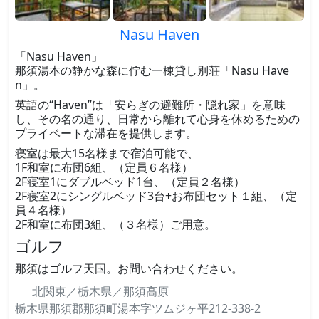
Nasu Haven
「Nasu Haven」
那須湯本の静かな森に佇む一棟貸し別荘「Nasu Have
n」。
英語の“Haven”は「安らぎの避難所・隠れ家」を意味
し、その名の通り、日常から離れて心身を休めるための
プライベートな滞在を提供します。
寝室は最大15名様まで宿泊可能で、
1F和室に布団6組、（定員６名様）
2F寝室1にダブルベッド1台、（定員２名様）
2F寝室2にシングルベッド3台+お布団セット１組、（定
員４名様）
2F和室に布団3組、（３名様）ご用意。
ゴルフ
那須はゴルフ天国。お問い合わせください。
北関東／栃木県／那須高原
栃木県那須郡那須町湯本字ツムジヶ平212-338-2