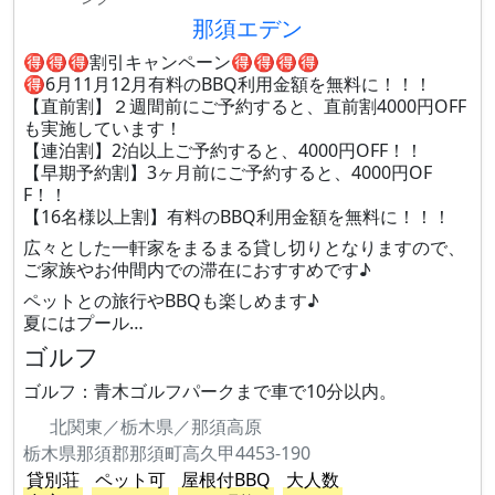
那須エデン
🉐🉐🉐割引キャンペーン🉐🉐🉐🉐
🉐6月11月12月有料のBBQ利用金額を無料に！！！
【直前割】２週間前にご予約すると、直前割4000円OFF
も実施しています！
【連泊割】2泊以上ご予約すると、4000円OFF！！
【早期予約割】3ヶ月前にご予約すると、4000円OF
F！！
【16名様以上割】有料のBBQ利用金額を無料に！！！
広々とした一軒家をまるまる貸し切りとなりますので、
ご家族やお仲間内での滞在におすすめです♪
ペットとの旅行やBBQも楽しめます♪
夏にはプール…
ゴルフ
ゴルフ：青木ゴルフパークまで車で10分以内。
北関東／栃木県／那須高原
栃木県那須郡那須町高久甲4453-190
貸別荘
ペット可
屋根付BBQ
大人数