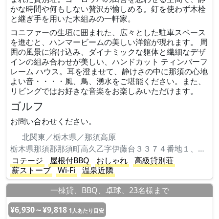
かな時間や何もしない贅沢が愉しめる。釘を使わず木栓
と継ぎ手を用いた木組みの一軒家。
コニファーの生垣に囲まれた、広々とした駐車スペース
を進むと、ハンマービームの美しい洋館が現れます。 周
囲の風景に溶け込み、ダイナミックな躯体と繊細なデザ
インの組み合わせが美しい、ハンドカット ティンバーフ
レーム ハウス。耳を澄ませて、静けさの中に那須の心地
よい音・・・・風、鳥、湧水をご堪能ください。また、
リビングではお好きな音楽をお楽しみいただけます。
ゴルフ
お問い合わせください。
北関東／栃木県／那須高原
栃木県那須郡那須町高久乙字伊藤台３３７４番地１、３３７４番地６６６
コテージ
屋根付BBQ
おしゃれ
高級貸別荘
薪ストーブ
Wi-Fi
温泉近隣
一棟貸、BBQ、卓球、23名様まで
¥6,930～¥9,818
1人あたり目安