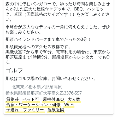
森の中に佇むバンガローで、ゆったり時間を楽しみませ
んか?また広大な屋根付きデッキで、BBQ、ハンモッ
ク、卓球（国際規格のサイズです！）をお楽しみくださ
い。
卓球台が広大ななデッキの一角に備えらえました。ぜひ
お楽しみください。
那須ハイランドパークまで車でたったの3分！
那須観光地へのアクセス抜群です。
黒磯板室ICから車で30分。電車利用の場合は、東京から
那須塩原まで1時間9分。那須塩原からレンタカーでもO
K。
ゴルフ
那須はゴルフ場の宝庫。お問い合わせください。
北関東／栃木県／那須高原
栃木県那須郡那須町大字高久乙3376-557
貸別荘
ペット可
屋根付BBQ
大人数
合宿・ワーケーション・研修
Wi-Fi
子連れ・ファミリー
温泉近隣