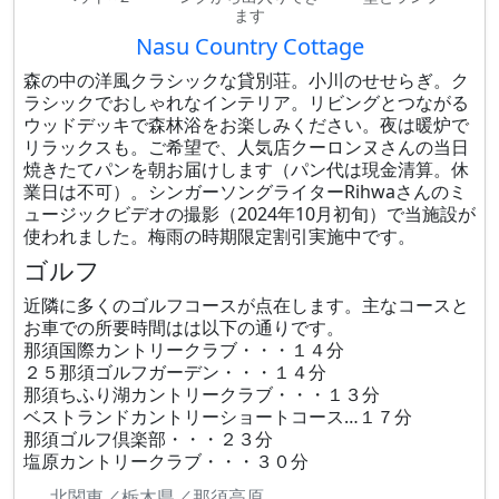
ます
Nasu Country Cottage
森の中の洋風クラシックな貸別荘。小川のせせらぎ。ク
ラシックでおしゃれなインテリア。リビングとつながる
ウッドデッキで森林浴をお楽しみください。夜は暖炉で
リラックスも。ご希望で、人気店クーロンヌさんの当日
焼きたてパンを朝お届けします（パン代は現金清算。休
業日は不可）。シンガーソングライターRihwaさんのミ
ュージックビデオの撮影（2024年10月初旬）で当施設が
使われました。梅雨の時期限定割引実施中です。
ゴルフ
近隣に多くのゴルフコースが点在します。主なコースと
お車での所要時間はは以下の通りです。
那須国際カントリークラブ・・・１４分
２５那須ゴルフガーデン・・・１４分
那須ちふり湖カントリークラブ・・・１３分
ベストランドカントリーショートコース…１７分
那須ゴルフ倶楽部・・・２３分
塩原カントリークラブ・・・３０分
北関東／栃木県／那須高原