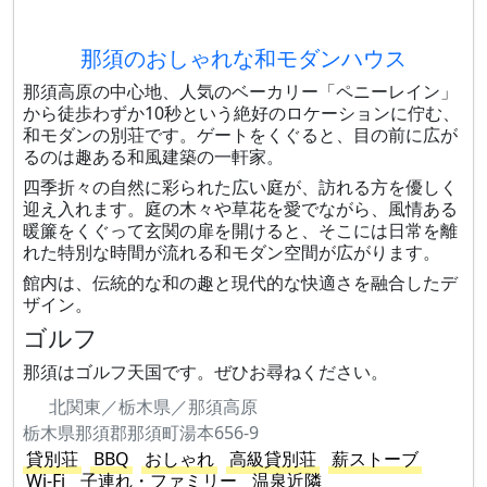
那須のおしゃれな和モダンハウス
那須高原の中心地、人気のベーカリー「ペニーレイン」
から徒歩わずか10秒という絶好のロケーションに佇む、
和モダンの別荘です。ゲートをくぐると、目の前に広が
るのは趣ある和風建築の一軒家。
四季折々の自然に彩られた広い庭が、訪れる方を優しく
迎え入れます。庭の木々や草花を愛でながら、風情ある
暖簾をくぐって玄関の扉を開けると、そこには日常を離
れた特別な時間が流れる和モダン空間が広がります。
館内は、伝統的な和の趣と現代的な快適さを融合したデ
ザイン。
ゴルフ
那須はゴルフ天国です。ぜひお尋ねください。
北関東／栃木県／那須高原
栃木県那須郡那須町湯本656-9
貸別荘
BBQ
おしゃれ
高級貸別荘
薪ストーブ
Wi-Fi
子連れ・ファミリー
温泉近隣