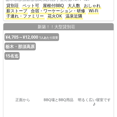
貸別荘
ペット可
屋根付BBQ
大人数
おしゃれ
薪ストーブ
合宿・ワーケーション・研修
Wi-Fi
子連れ・ファミリー
花火OK
温泉近隣
新築！！大型貸別荘
¥4,705～¥12,000
1人あたり目安
栃木・那須高原
15名迄
正面から
BBQ場とBBQ用品
明るく広い寝室です
♪