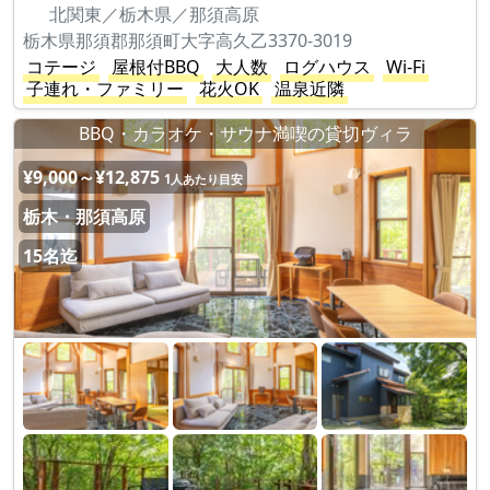
北関東／栃木県／那須高原
栃木県那須郡那須町大字高久乙3370-3019
コテージ
屋根付BBQ
大人数
ログハウス
Wi-Fi
子連れ・ファミリー
花火OK
温泉近隣
BBQ・カラオケ・サウナ満喫の貸切ヴィラ
¥9,000～¥12,875
1人あたり目安
栃木・那須高原
15名迄