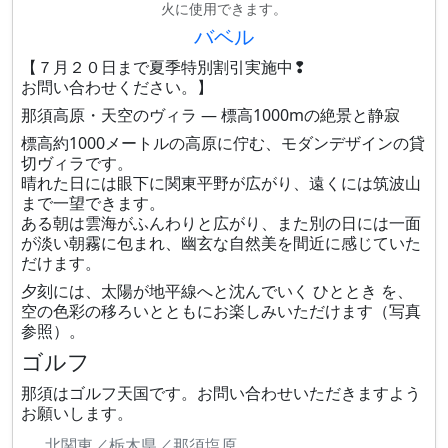
火に使用できます。
バベル
【７月２０日まで夏季特別割引実施中❢
お問い合わせください。】
那須高原・天空のヴィラ — 標高1000mの絶景と静寂
標高約1000メートルの高原に佇む、モダンデザインの貸
切ヴィラです。
晴れた日には眼下に関東平野が広がり、遠くには筑波山
まで一望できます。
ある朝は雲海がふんわりと広がり、また別の日には一面
が淡い朝霧に包まれ、幽玄な自然美を間近に感じていた
だけます。
夕刻には、太陽が地平線へと沈んでいく ひととき を、
空の色彩の移ろいとともにお楽しみいただけます（写真
参照）。
ゴルフ
那須はゴルフ天国です。お問い合わせいただきますよう
お願いします。
北関東／栃木県／那須塩原