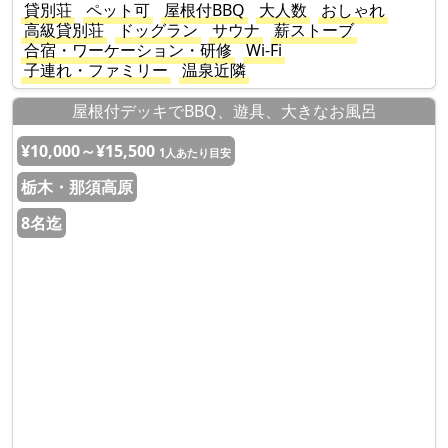
貸別荘
ペット可
屋根付BBQ
大人数
おしゃれ
高級貸別荘
ドッグラン
サウナ
薪ストーブ
合宿・ワーケーション・研修
Wi-Fi
子連れ・ファミリー
温泉近隣
屋根付デッキでBBQ、遊具、大きなお風呂
¥10,000～¥15,500
1人あたり目安
栃木・那須高原
8名迄