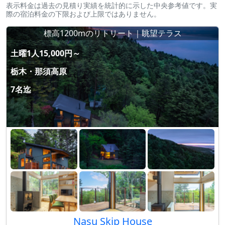
表示料金は過去の見積り実績を統計的に示した中央参考値です。実
際の宿泊料金の下限および上限ではありません。
標高1200mのリトリート｜眺望テラス
土曜1人15,000円～
栃木・那須高原
7名迄
Nasu Skip House