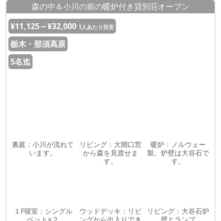
森の中＆小川の前の暖炉付き貸別荘オープン
¥11,125～¥32,000
1人あたり目安
栃木・那須高原
5名迄
裏庭：小川が流れて
リビング：大開口窓
暖炉：ノルウェー
います。
から森を見渡せま
製。炉壁は大谷石で
す。
す。
１F寝室：シングル
ウッドデッキ：リビ
リビング：大谷石炉
ベット×２
ングから出入りでき
壁とランプ