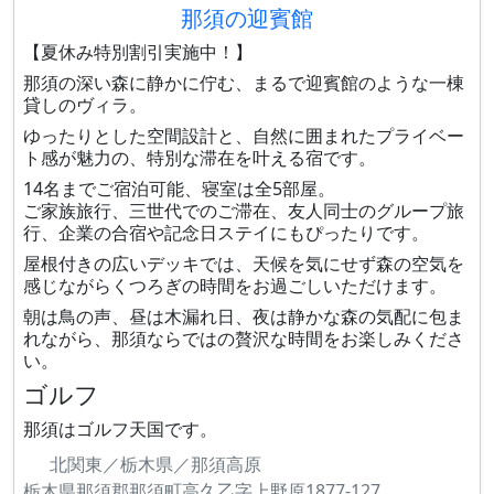
那須の迎賓館
【夏休み特別割引実施中！】
那須の深い森に静かに佇む、まるで迎賓館のような一棟
貸しのヴィラ。
ゆったりとした空間設計と、自然に囲まれたプライベー
ト感が魅力の、特別な滞在を叶える宿です。
14名までご宿泊可能、寝室は全5部屋。
ご家族旅行、三世代でのご滞在、友人同士のグループ旅
行、企業の合宿や記念日ステイにもぴったりです。
屋根付きの広いデッキでは、天候を気にせず森の空気を
感じながらくつろぎの時間をお過ごしいただけます。
朝は鳥の声、昼は木漏れ日、夜は静かな森の気配に包ま
れながら、那須ならではの贅沢な時間をお楽しみくださ
い。
ゴルフ
那須はゴルフ天国です。
北関東／栃木県／那須高原
栃木県那須郡那須町高久乙字上野原1877-127