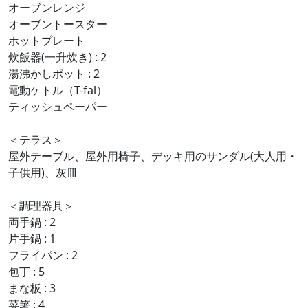
オーブンレンジ
オーブントースター
ホットプレート
炊飯器(一升炊き) : 2
湯沸かしポット : 2
電動ケトル（T-fal）
ティッシュペーパー
＜テラス＞
屋外テーブル、屋外用椅子、デッキ用のサンダル(大人用・
子供用)、灰皿
＜調理器具＞
両手鍋 : 2
片手鍋 : 1
フライパン : 2
包丁 : 5
まな板 : 3
菜箸 : 4