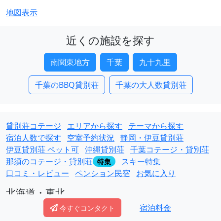
地図表示
近くの施設を探す
南関東地方
千葉
九十九里
千葉のBBQ貸別荘
千葉の大人数貸別荘
貸別荘コテージ
エリアから探す
テーマから探す
宿泊人数で探す
空室予約状況
静岡・伊豆貸別荘
伊豆貸別荘 ペット可
沖縄貸別荘
千葉コテージ・貸別荘
那須のコテージ・貸別荘
スキー特集
特集
口コミ・レビュー
ペンション民宿
お気に入り
北海道・東北
宿泊料金
北海道
東北地方
青森
岩手
秋田
宮城
山形
福島
今すぐコンタクト