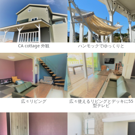
CA cottage 外観
ハンモックでゆっくりと
広々リビング
広々使えるリビングとデッキに55
型テレビ