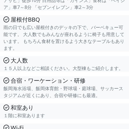
アサヒ」徒歩10分 日用品等は「カインズ」食材は「ベイシ
ア」車7～8分 「セブンイレブン」車2～3分
屋根付BBQ
雨の日でも広い屋根付きのデッキの下で、バーベキュー可
能です。 大人数でもみんなが座れるように椅子も用意して
います。 もちろん食材を置けるよう大きなテーブルもあり
ます。
大人数
１５人以上などご相談ください。大型棟もご紹介します。
合宿・ワーケーション・研修
飯岡海水浴場、飯岡体育館・野球場・庭球場、サッカース
タジアムが近くにあり、合宿や研修にも最適。
和室あり
１階に和室あります
Wi-Fi