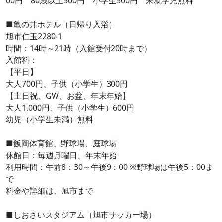
00円 80歳以上500円 小学生500円 未就学児無料
■亀の井ホテル（日帰り入浴）
旭市仁玉2280-1
時間：14時～21時（入館受付20時まで）
入館料：
【平日】
大人700円、子供（小学生）300円
【土日祝、GW、お盆、年末年始】
大人1,000円、子供（小学生）600円
幼児（小学生未満）無料
■飯岡体育館、野球場、庭球場
休館日：毎週月曜日、年末年始
利用時間：午前8：30～午後9：00 ※野球場は午後5：00ま
で
料金や詳細は、旭市まで
■しおさいスタジアム（旭市サッカー場）