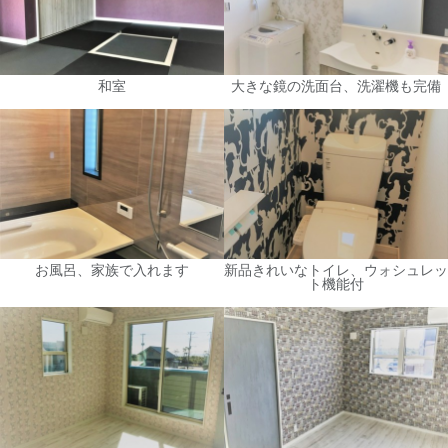
和室
大きな鏡の洗面台、洗濯機も完備
お風呂、家族で入れます
新品きれいなトイレ、ウォシュレッ
ト機能付