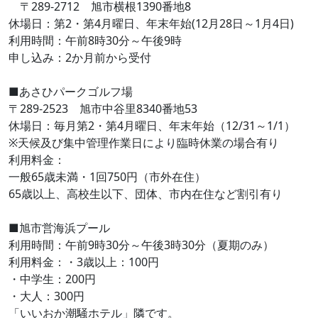
〒289-2712 旭市横根1390番地8
休場日：第2・第4月曜日、年末年始(12月28日～1月4日)
利用時間：午前8時30分～午後9時
申し込み：2か月前から受付
■あさひパークゴルフ場
〒289-2523 旭市中谷里8340番地53
休場日：毎月第2・第4月曜日、年末年始（12/31～1/1）
※天候及び集中管理作業日により臨時休業の場合有り
利用料金：
一般65歳未満・1回750円（市外在住）
65歳以上、高校生以下、団体、市内在住など割引有り
■旭市営海浜プール
利用時間：午前9時30分～午後3時30分（夏期のみ）
利用料金：・3歳以上：100円
・中学生：200円
・大人：300円
「いいおか潮騒ホテル」隣です。