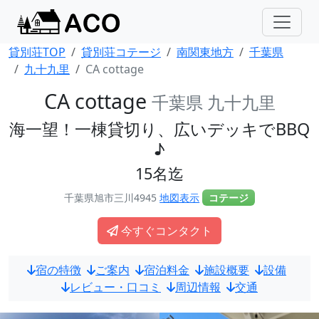
貸別荘TOP
貸別荘コテージ
南関東地方
千葉県
九十九里
CA cottage
CA cottage
千葉県 九十九里
海一望！一棟貸切り、広いデッキでBBQ
♪
15名迄
千葉県旭市三川4945
地図表示
コテージ
今すぐコンタクト
宿の特徴
ご案内
宿泊料金
施設概要
設備
レビュー・口コミ
周辺情報
交通