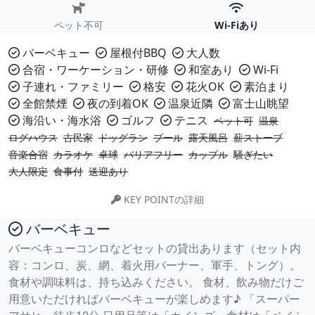
ペット不可
Wi-Fiあり
バーベキュー
屋根付BBQ
大人数
合宿・ワーケーション・研修
和室あり
Wi-Fi
子連れ・ファミリー
格安
花火OK
素泊まり
全館禁煙
夜の到着OK
温泉近隣
富士山眺望
海沿い・海水浴
ゴルフ
テニス
ペット可
温泉
ログハウス
古民家
ドッグラン
プール
露天風呂
薪ストーブ
音楽合宿
カラオケ
卓球
バリアフリー
カップル
騒ぎたい
大人限定
食事付
送迎あり
KEY POINTの詳細
バーベキュー
バーベキューコンロなどセットの貸出あります（セット内
容：コンロ、炭、網、着火用バーナー、軍手、トング）。
食材や調味料は、持ち込みください。 食材、飲み物だけご
用意いただければバーベキューが楽しめます♪ 「スーパー