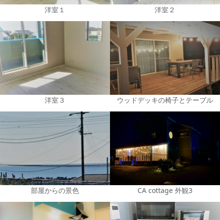
洋室１
洋室２
洋室３
ウッドデッキの椅子とテーブル
部屋からの景色
CA cottage 外観3