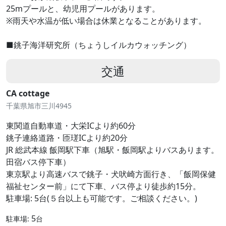
25mプールと、幼児用プールがあります。
※雨天や水温が低い場合は休業となることがあります。
■銚子海洋研究所（ちょうしイルカウォッチング）
交通
CA cottage
千葉県旭市三川4945
東関道自動車道・大栄ICより約60分
銚子連絡道路・匝瑳ICより約20分
JR 総武本線 飯岡駅下車（旭駅・飯岡駅よりバスあります。
田宿バス停下車）
東京駅より高速バスで銚子・犬吠崎方面行き、「飯岡保健
福祉センター前」にて下車、バス停より徒歩約15分。
駐車場: 5台(５台以上も可能です。ご相談ください。)
5
駐車場:
台