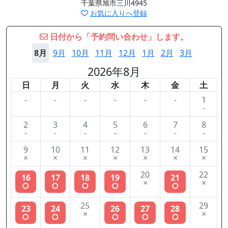
千葉県旭市三川4945
お気に入りへ登録
日付から「予約問い合わせ」します。
8月
9月
10月
11月
12月
1月
2月
3月
2026年8月
日
月
火
水
木
金
土
-
-
-
-
-
-
1
-
2
3
4
5
6
7
8
-
-
-
-
-
-
-
9
10
11
12
13
14
15
×
×
×
×
×
×
×
20
22
16
17
18
19
21
×
×
○
○
○
○
○
25
29
23
24
26
27
28
×
×
○
○
○
○
○