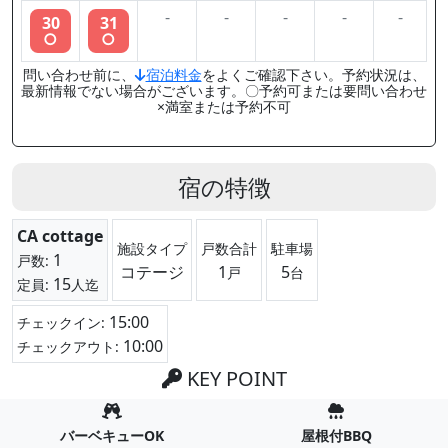
-
-
-
-
-
30
31
○
○
問い合わせ前に、
宿泊料金
をよくご確認下さい。予約状況は、
最新情報でない場合がございます。〇予約可または要問い合わせ
×満室または予約不可
宿の特徴
CA cottage
施設タイプ
戸数合計
駐車場
1
戸数:
コテージ
1
5
戸
台
15
定員:
人迄
15:00
チェックイン:
10:00
チェックアウト:
KEY POINT
バーベキューOK
屋根付BBQ