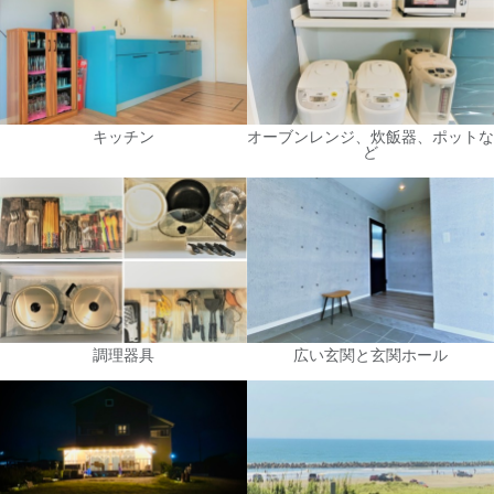
キッチン
オーブンレンジ、炊飯器、ポットな
ど
調理器具
広い玄関と玄関ホール