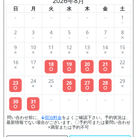
2026年8月
日
月
火
水
木
金
土
-
-
-
-
-
-
1
-
2
3
4
5
6
7
8
-
-
-
-
-
-
×
9
10
11
12
13
14
15
×
×
×
×
×
×
×
16
17
22
18
19
20
21
×
×
×
○
○
○
○
24
25
29
23
26
27
28
×
×
×
○
○
○
○
-
-
-
-
-
30
31
○
○
問い合わせ前に、
宿泊料金
をよくご確認下さい。予約状況は、
最新情報でない場合がございます。〇予約可または要問い合わせ
×満室または予約不可