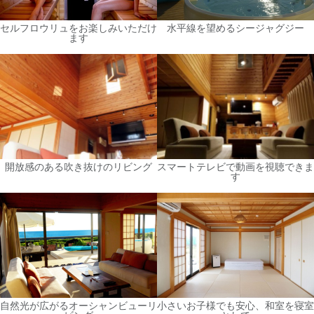
セルフロウリュをお楽しみいただけ
水平線を望めるシージャグジー
ます
開放感のある吹き抜けのリビング
スマートテレビで動画を視聴できま
す
自然光が広がるオーシャンビューリ
小さいお子様でも安心、和室を寝室