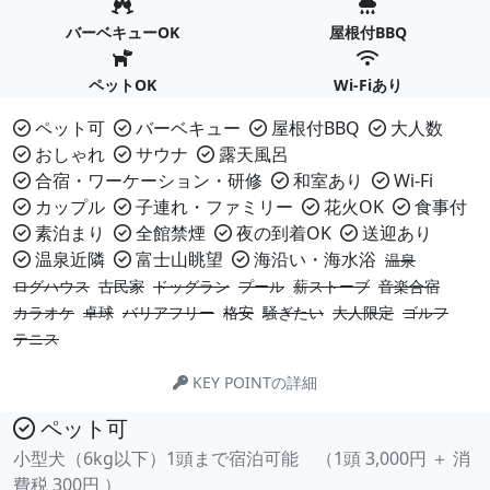
バーベキューOK
屋根付BBQ
ペットOK
Wi-Fiあり
ペット可
バーベキュー
屋根付BBQ
大人数
おしゃれ
サウナ
露天風呂
合宿・ワーケーション・研修
和室あり
Wi-Fi
カップル
子連れ・ファミリー
花火OK
食事付
素泊まり
全館禁煙
夜の到着OK
送迎あり
温泉近隣
富士山眺望
海沿い・海水浴
温泉
ログハウス
古民家
ドッグラン
プール
薪ストーブ
音楽合宿
カラオケ
卓球
バリアフリー
格安
騒ぎたい
大人限定
ゴルフ
テニス
KEY POINTの詳細
ペット可
小型犬（6kg以下）1頭まで宿泊可能 （1頭 3,000円 ＋ 消
費税 300円 ）