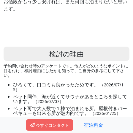
お値段がもう少し安ければ、また何回も泊まりたいと思い
ます。
検討の理由
予約問い合わせ時のアンケートです。他人がどのようなポイントに
目を付け、検討理由にしたかを知って、ご自身の参考にして下さ
い。
ひろくて、口コミも良かったためです。
（2026/07/1
5）
ペット同伴、海が近くてサウナがあるところを探して
います。
（2026/07/07）
ペット可で大人数で１棟で泊まれる所。屋根付きバー
ベキューも出来る所が魅力的です。
（2026/01/25）
参加者の要望に合っている為
（2026/01/24）
宿泊料金
今すぐコンタクト
大人数で利用でき、サウナがある。
（2025/12/17）