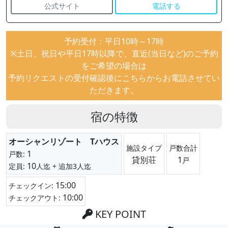
公式サイト
電話する
予約受付：平日10時～17時
※土日、祝日や平日17時以降で、直近(当日など)のご予約
をご希望の場合は
予約リクエストの受付確認後にこちらからお電話させてい
ただきます。
宿の特徴
オーシャンリゾート Tハウス
施設タイプ
戸数合計
1
戸数:
貸別荘
1
戸
10
定員:
人迄
+ 追加3人迄
15:00
チェックイン:
10:00
チェックアウト:
KEY POINT