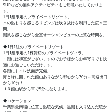
SUPなどの無料アクティビティもご用意いたしておりま
す。
1日1組限定のプライベートリゾート。
木の温もりを感じるリビングは吹き抜けを利用した広々空
間。
潮風を感じながら全室オーシャンビューの上質な時間を。
◆1日1組のプライベートリゾート
1日1組限定の1棟貸切のプライベートヴィラ。
１階には和室がございますのでお子様からお年寄りでも快
適にお過ごしいただけます。
各階にトイレ洗面所完備。
海と緑に囲まれた館山ありながら都心から70分～高速出口
から10分！
ＪＲ館山駅から車で5分になります。
◆ロケーション
千葉県最南端に位置し温暖な気候。黒潮も入り込んだ暖か