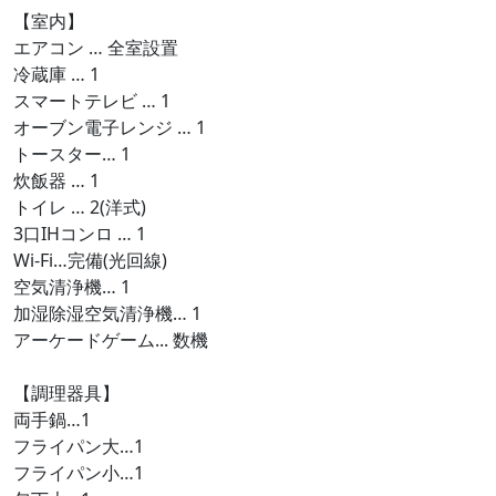
【室内】
エアコン … 全室設置
冷蔵庫 … 1
スマートテレビ … 1
オーブン電子レンジ … 1
トースター… 1
炊飯器 … 1
トイレ … 2(洋式)
3口IHコンロ … 1
Wi-Fi…完備(光回線)
空気清浄機… 1
加湿除湿空気清浄機… 1
アーケードゲーム... 数機
【調理器具】
両手鍋…1
フライパン大…1
フライパン小…1