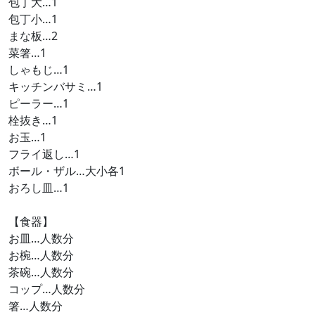
包丁大…1
包丁小…1
まな板…2
菜箸…1
しゃもじ…1
キッチンバサミ…1
ピーラー…1
栓抜き…1
お玉…1
フライ返し…1
ボール・ザル…大小各1
おろし皿…1
【食器】
お皿…人数分
お椀…人数分
茶碗…人数分
コップ…人数分
箸…人数分