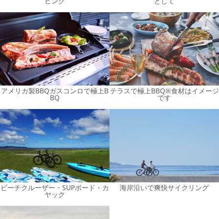
ビング
として
アメリカ製BBQガスコンロで極上B
テラスで極上BBQ※食材はイメージ
BQ
です
ビーチクルーザー・SUPボード・カ
海岸沿いで爽快サイクリング
ヤック