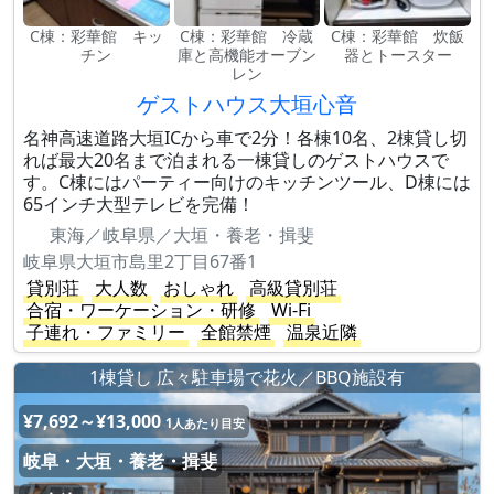
C棟：彩華館 キッ
C棟：彩華館 冷蔵
C棟：彩華館 炊飯
チン
庫と高機能オーブン
器とトースター
レン
ゲストハウス大垣心音
名神高速道路大垣ICから車で2分！各棟10名、2棟貸し切
れば最大20名まで泊まれる一棟貸しのゲストハウスで
す。C棟にはパーティー向けのキッチンツール、D棟には
65インチ大型テレビを完備！
東海／岐阜県／大垣・養老・揖斐
岐阜県大垣市島里2丁目67番1
貸別荘
大人数
おしゃれ
高級貸別荘
合宿・ワーケーション・研修
Wi-Fi
子連れ・ファミリー
全館禁煙
温泉近隣
1棟貸し 広々駐車場で花火／BBQ施設有
¥7,692～¥13,000
1人あたり目安
岐阜・大垣・養老・揖斐