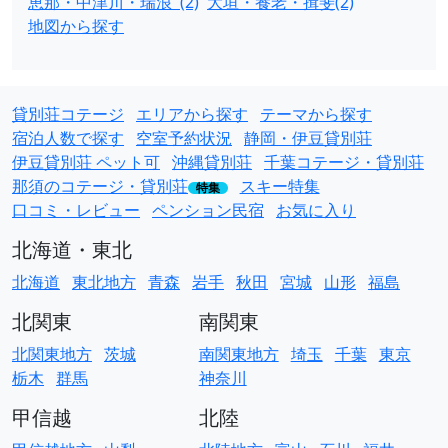
恵那・中津川・瑞浪 (2)
大垣・養老・揖斐(2)
地図から探す
貸別荘コテージ
エリアから探す
テーマから探す
宿泊人数で探す
空室予約状況
静岡・伊豆貸別荘
伊豆貸別荘 ペット可
沖縄貸別荘
千葉コテージ・貸別荘
那須のコテージ・貸別荘
スキー特集
特集
口コミ・レビュー
ペンション民宿
お気に入り
北海道・東北
北海道
東北地方
青森
岩手
秋田
宮城
山形
福島
北関東
南関東
北関東地方
茨城
南関東地方
埼玉
千葉
東京
栃木
群馬
神奈川
甲信越
北陸