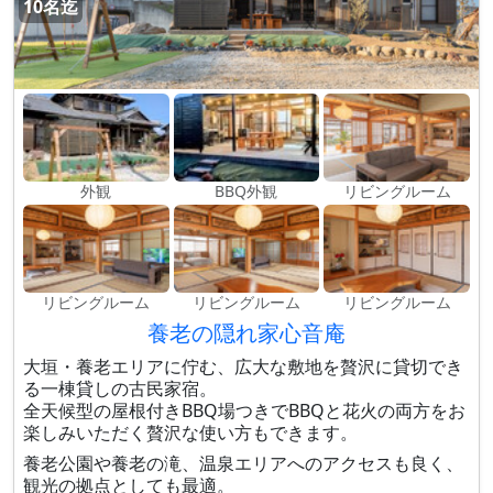
10名迄
外観
BBQ外観
リビングルーム
リビングルーム
リビングルーム
リビングルーム
養老の隠れ家心音庵
大垣・養老エリアに佇む、広大な敷地を贅沢に貸切でき
る一棟貸しの古民家宿。
全天候型の屋根付きBBQ場つきでBBQと花火の両方をお
楽しみいただく贅沢な使い方もできます。
養老公園や養老の滝、温泉エリアへのアクセスも良く、
観光の拠点としても最適。