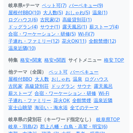
岐阜県×テーマ
ペット可(7)
バーベキュー(9)
屋根付BBQ(10)
大人数(5)
おしゃれ(5)
温泉(1)
ログハウス(6)
古民家(2)
高級貸別荘(1)
ドッグラン(4)
サウナ(1)
露天風呂(1)
薪ストーブ(4)
合宿・ワーケーション・研修(5)
Wi-Fi(7)
子連れ・ファミリー(12)
花火OK(11)
全館禁煙(12)
温泉近隣(10)
特集
格安×関東
格安×関西
サイトメニュー
格安 TOP
他テーマ（全国）
ペット可
バーベキュー
屋根付BBQ
大人数
おしゃれ
温泉
ログハウス
古民家
高級貸別荘
ドッグラン
サウナ
露天風呂
薪ストーブ
合宿・ワーケーション・研修
Wi-Fi
子連れ・ファミリー
花火OK
全館禁煙
温泉近隣
富士山眺望
海沿い・海水浴
全てのテーマ
岐阜県の貸別荘（キーワード指定なし）
岐阜県TOP
岐阜・羽島(2)
郡上八幡・白鳥・高鷲・明宝(6)