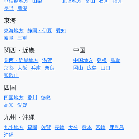
甲信越地方
山梨
北陸地方
富山
石川
福井
長野
新潟
東海
東海地方
静岡・伊豆
愛知
岐阜
三重
関西・近畿
中国
関西・近畿地方
滋賀
中国地方
島根
鳥取
京都
大阪
兵庫
奈良
岡山
広島
山口
和歌山
四国
四国地方
香川
徳島
高知
愛媛
九州・沖縄
九州地方
福岡
佐賀
長崎
大分
熊本
宮崎
鹿児島
沖縄