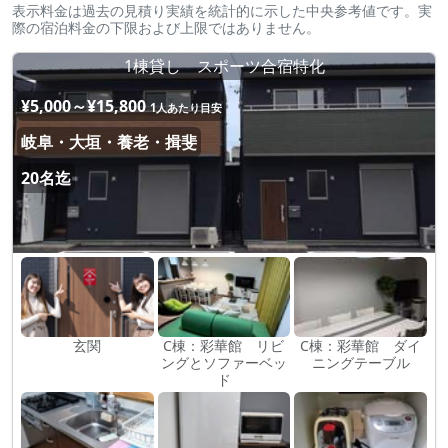
表示料金は過去の見積り実績を統計的に示した中央参考値です。実
際の宿泊料金の下限および上限ではありません。
1棟貸し スポーツ合宿特化
¥5,000～¥15,800
1人あたり目安
岐阜・大垣・養老・揖斐
20名迄
玄関
C棟：彩華館 リビ
C棟：彩華館 ダイ
ングとソファーベッ
ニングテーブル
ド