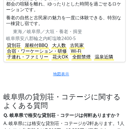
都会の喧騒を離れ、ゆったりとした時間を過ごせるロケ
ーションです。
養老の自然と古民家の魅力を一度に体験できる、特別な
一棟貸し宿です。
東海／岐阜県／大垣・養老・揖斐
岐阜県安八郡輪之内町塩喰2400-5
貸別荘
屋根付BBQ
大人数
古民家
合宿・ワーケーション・研修
Wi-Fi
子連れ・ファミリー
花火OK
全館禁煙
温泉近隣
地図表示
岐阜県の貸別荘・コテージに関する
よくある質問
Q. 岐阜県で格安な貸別荘・コテージは何軒ありますか？
A. 岐阜県には格安な貸別荘・コテージが2軒あります。1人