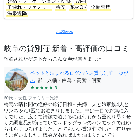
合宿・ワーケーション・研修
Wi-Fi
子連れ・ファミリー
格安
花火OK
全館禁煙
温泉近隣
地図表示
岐阜の貸別荘 新着・高評価の口コミ
宿泊されたゲストからこんな声が届きました。
ペットと泊まれるログハウス貸し別荘 ゆが
ふ
郡上八幡・白鳥・高鷲・明宝
★★★★★ 5
60代～ 女性 ファミリー旅行
梅雨の晴れ間の絶好の旅行日和～夫婦二人と娘家族4人と
ワンちゃん1匹でお泊まりしました。中は一目でお気に入
りでした。広くて清潔で泊まるには何もかも至れり尽くせ
りの調度品が揃っていて～ドッグランのハンモックではゆ
らゆらくつろげました。とてもいい貸別荘でした。有り難
うございました。機会があればまた泊まりたいです