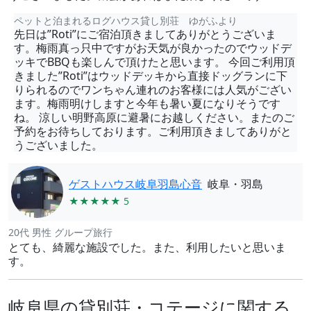
ペットと泊まれるログハウス貸し別荘 ゆがふより
先日は”Roti”にご宿泊頂きましてありがとうございま
す。梅雨真っ只中ですがお天気が良かったのでウッドデ
ッキでBBQも楽しんで頂けたと思います。 今回ご利用頂
きました”Roti”はウッドデッキから直接ドッグランに下
りられるのでワンちゃん連れのお客様には人気がござい
ます。梅雨明けしますと今年も暑い夏になりそうです
ね。 涼しい明野高原に避暑にお越しください。またのご
予約をお待ちしております。ご利用頂きましてありがと
うございました。
ゲストハウス岐阜羽島心音
岐阜・羽島
★★★★★ 5
20代 男性 グループ旅行
とても、綺麗な施設でした。また、利用したいと思いま
す。
岐阜県の貸別荘・コテージに関する