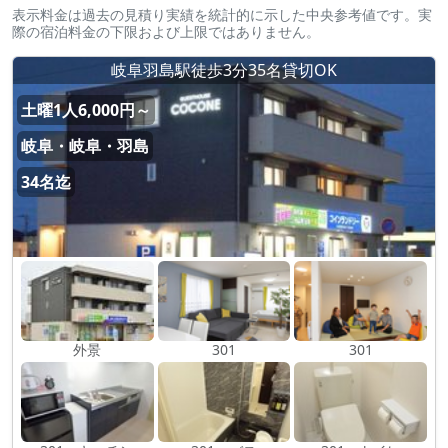
表示料金は過去の見積り実績を統計的に示した中央参考値です。実
際の宿泊料金の下限および上限ではありません。
岐阜羽島駅徒歩3分35名貸切OK
土曜1人6,000円～
岐阜・岐阜・羽島
34名迄
外景
301
301