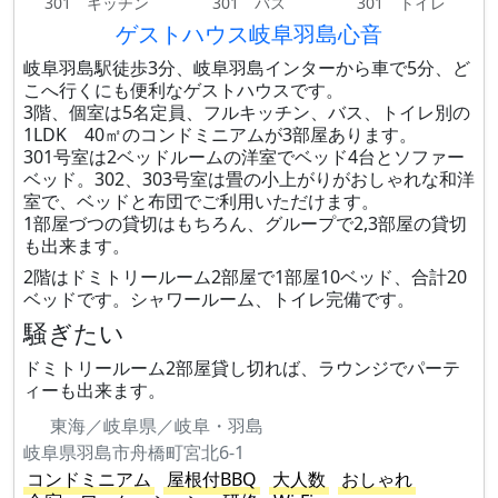
301 キッチン
301 バス
301 トイレ
ゲストハウス岐阜羽島心音
岐阜羽島駅徒歩3分、岐阜羽島インターから車で5分、ど
こへ行くにも便利なゲストハウスです。
3階、個室は5名定員、フルキッチン、バス、トイレ別の
1LDK 40㎡のコンドミニアムが3部屋あります。
301号室は2ベッドルームの洋室でベッド4台とソファー
ベッド。302、303号室は畳の小上がりがおしゃれな和洋
室で、ベッドと布団でご利用いただけます。
1部屋づつの貸切はもちろん、グループで2,3部屋の貸切
も出来ます。
2階はドミトリールーム2部屋で1部屋10ベッド、合計20
ベッドです。シャワールーム、トイレ完備です。
騒ぎたい
ドミトリールーム2部屋貸し切れば、ラウンジでパーテ
ィーも出来ます。
東海／岐阜県／岐阜・羽島
岐阜県羽島市舟橋町宮北6-1
コンドミニアム
屋根付BBQ
大人数
おしゃれ