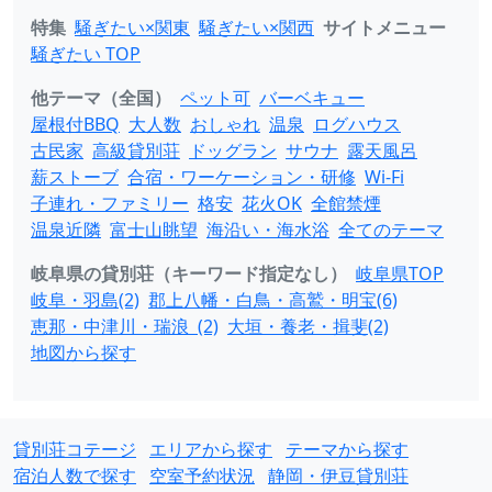
特集
騒ぎたい×関東
騒ぎたい×関西
サイトメニュー
騒ぎたい TOP
他テーマ（全国）
ペット可
バーベキュー
屋根付BBQ
大人数
おしゃれ
温泉
ログハウス
古民家
高級貸別荘
ドッグラン
サウナ
露天風呂
薪ストーブ
合宿・ワーケーション・研修
Wi-Fi
子連れ・ファミリー
格安
花火OK
全館禁煙
温泉近隣
富士山眺望
海沿い・海水浴
全てのテーマ
岐阜県の貸別荘（キーワード指定なし）
岐阜県TOP
岐阜・羽島(2)
郡上八幡・白鳥・高鷲・明宝(6)
恵那・中津川・瑞浪 (2)
大垣・養老・揖斐(2)
地図から探す
貸別荘コテージ
エリアから探す
テーマから探す
宿泊人数で探す
空室予約状況
静岡・伊豆貸別荘