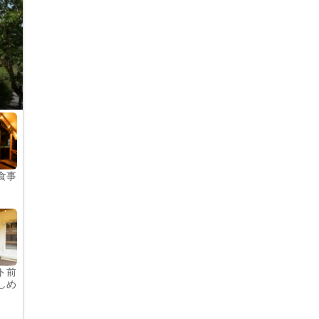
食事
ト前
しめ