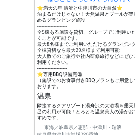
⭐満天の星 清流と中津川市の大自然⭐
泊まるだけじゃない！天然温泉とプールが楽
めるグランピング施設
--------------------
全5棟ある施設を貸切、グループでご利用い
くことが可能です。
最大8名様までご利用いただけるグランピン
全棟貸切なら最大29名様まで利用可能！
大人数でのご旅行や社内研修旅行などにぜひ
利用ください。
--------------------
⭐専用BBQ設備完備
（施設でのお食事付きBBQプランもご用意し
おります。
温泉
隣接するクアリゾート湯舟沢の大浴場＆露天
呂の利用が可能！とろとろ温泉美人の湯がお
すめです。
東海／岐阜県／恵那・中津川・瑞浪
岐阜県中津川市神坂280番地