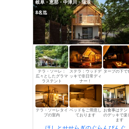
岐阜・恵那・中津川・瑞浪
8名迄
テラ・ソーレ：
ステラ：ウッドデ
タープの下で
広々としたグラマ
ッキで非日常ディ
ラステント
ナー！
テラ・ソーレタイ
ベッドをご用意し
お食事はテン
プの室内
ております
のデッキで楽
ます
ほしとせせらぎのぐらんぴんぐ