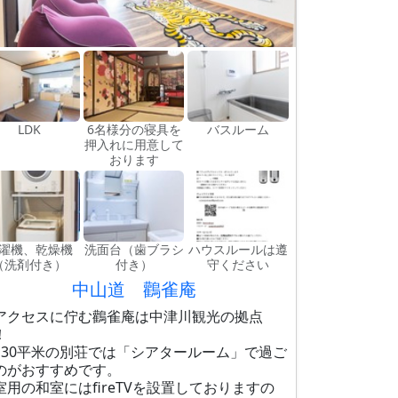
LDK
6名様分の寝具を
バスルーム
押入れに用意して
おります
濯機、乾燥機
洗面台（歯ブラシ
ハウスルールは遵
（洗剤付き）
付き）
守ください
中山道 鸛雀庵
アクセスに佇む鸛雀庵は中津川観光の拠点
！
130平米の別荘では「シアタールーム」で過ご
のがおすすめです。
室用の和室にはfireTVを設置しておりますの