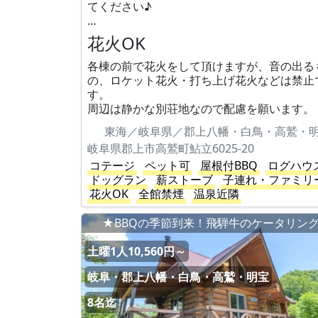
てください♪
…
花火OK
各棟の前で花火をして頂けますが、音の出る
の、ロケット花火・打ち上げ花火などは禁止
す。
周辺は静かな別荘地なので配慮を願います。
東海／岐阜県／郡上八幡・白鳥・高鷲・
岐阜県郡上市高鷲町鮎立6025-20
コテージ
ペット可
屋根付BBQ
ログハウ
ドッグラン
薪ストーブ
子連れ・ファミリ
花火OK
全館禁煙
温泉近隣
★BBQの季節到来！飛騨牛のケータリン
土曜1人10,560円～
岐阜・郡上八幡・白鳥・高鷲・明宝
8名迄