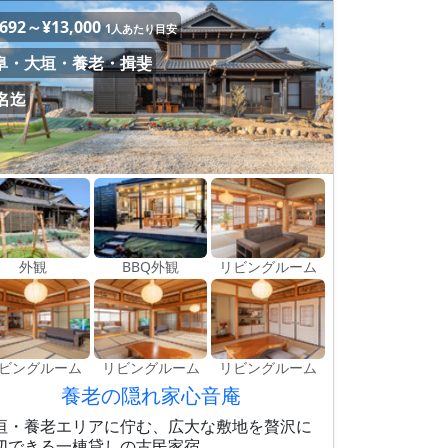
,692～¥13,000
1人あたり目安
阜・大垣・養老・揖斐
0名迄
外観
BBQ外観
リビングルーム
ビングルーム
リビングルーム
リビングルーム
養老の隠れ家心音庵
垣・養老エリアに佇む、広大な敷地を贅沢に
切できる一棟貸しの古民家宿。