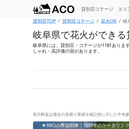
貸別荘コテージ
エリ
貸別荘TOP
貸別荘コテージ
花火OK
岐
岐阜県で花火ができる貸
岐阜県には、貸別荘・コテージが11軒あります。
しゃれ・高評価の宿があります。
表示料金は過去の見積り実績を統計的に示した中央
★BBQの季節到来！飛騨牛のケータリン