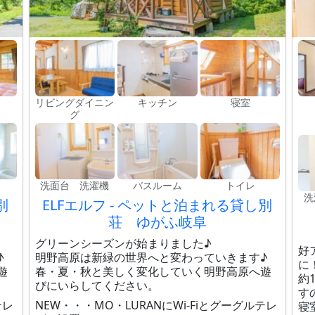
リビングダイニン
キッチン
寝室
グ
洗面台 洗濯機
バスルーム
トイレ
洗
別
ELFエルフ - ペットと泊まれる貸し別
荘 ゆがふ岐阜
グリーンシーズンが始まりました♪
好
♪
明野高原は新緑の世界へと変わっていきます♪
に
遊
春・夏・秋と美しく変化していく明野高原へ遊
約
びにいらしてください。
す
テレ
NEW・・・MO・LURANにWi-Fiとグーグルテレ
寝