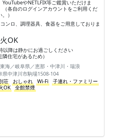
、YouTubeやNETLFIX等ご鑑賞いただけま
。（各自のログインアカウントをご利用くだ
い。）
口コンロ、調理器具、食器をご用意しておりま
火OK
0時以降は静かにお過ごしください
近隣住宅があるため）
東海／岐阜県／恵那・中津川・瑞浪
阜県中津川市駒場1508-104
別荘
おしゃれ
Wi-Fi
子連れ・ファミリー
火OK
全館禁煙