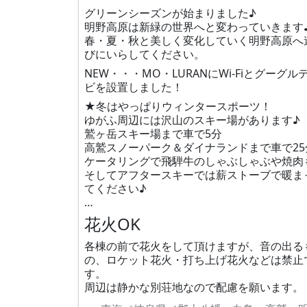
グリーンシーズンが始まりました♪
明野高原は新緑の世界へと変わっていきます
春・夏・秋と美しく変化していく明野高原へ
びにいらしてください。
NEW・・・MO・LURANにWi-Fiとグーグル
ビを設置しました！
★冬はやっぱりウィンタースポーツ！
ゆがふ周辺には沢山のスキー場があります♪
鷲ヶ岳スキー場まで車で5分
高鷲スノーパーク＆ダイナランドまで車で25
ケータリングで飛騨牛のしゃぶしゃぶや焼肉
そしてアフタースキーでは薪ストーブで暖ま
てください♪
…
花火OK
各棟の前で花火をして頂けますが、音の出る
の、ロケット花火・打ち上げ花火などは禁止
す。
周辺は静かな別荘地なので配慮を願います。