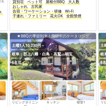
明宝
貸別荘
ペット可
屋根付BBQ
大人数
おしゃれ
古民家
合宿・ワーケーション・研修
Wi-Fi
ス
子連れ・ファミリー
花火OK
全館禁煙
グ
★BBQの季節到来！飛騨牛のケータリング
土曜1人10,230円～
土曜
岐阜・郡上八幡・白鳥・高鷲・明宝
岐
6名迄
8
リビングダイニン
キッチン
寝室1
リ