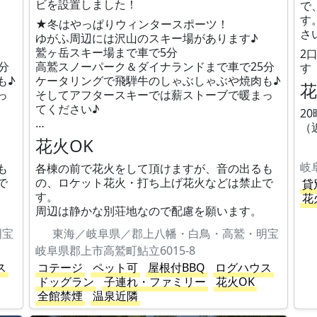
ビを設置しました！
で
す
★冬はやっぱりウィンタースポーツ！
さ
ゆがふ周辺には沢山のスキー場があります♪
鷲ヶ岳スキー場まで車で5分
2
分
高鷲スノーパーク＆ダイナランドまで車で25分
す
も♪
ケータリングで飛騨牛のしゃぶしゃぶや焼肉も♪
花
っ
そしてアフタースキーでは薪ストーブで暖まっ
てください♪
2
…
（
花火OK
岐
も
各棟の前で花火をして頂けますが、音の出るも
で
の、ロケット花火・打ち上げ花火などは禁止で
貸
す。
花
周辺は静かな別荘地なので配慮を願います。
明宝
東海／岐阜県／郡上八幡・白鳥・高鷲・明宝
岐阜県郡上市高鷲町鮎立6015-8
ス
コテージ
ペット可
屋根付BBQ
ログハウス
ドッグラン
子連れ・ファミリー
花火OK
全館禁煙
温泉近隣