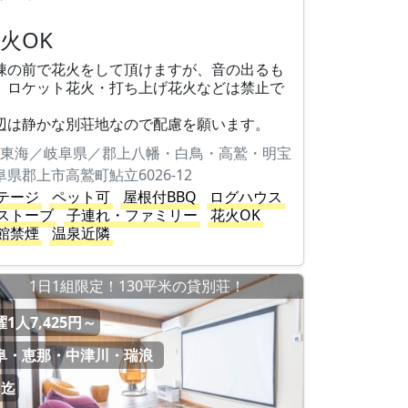
火OK
棟の前で花火をして頂けますが、音の出るも
、ロケット花火・打ち上げ花火などは禁止で
。
辺は静かな別荘地なので配慮を願います。
東海／岐阜県／郡上八幡・白鳥・高鷲・明宝
阜県郡上市高鷲町鮎立6026-12
テージ
ペット可
屋根付BBQ
ログハウス
ストーブ
子連れ・ファミリー
花火OK
館禁煙
温泉近隣
1日1組限定！130平米の貸別荘！
1人7,425円～
阜・恵那・中津川・瑞浪
名迄