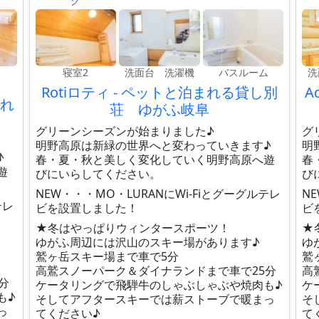
グ
寝室2
洗面台 洗濯機
バスルーム
洗
Rotiロティ - ペットと泊まれる貸し別
A
まれ
荘 ゆがふ岐阜
グリーンシーズンが始まりました♪
グ
明野高原は新緑の世界へと変わっていきます♪
明
♪
春・夏・秋と美しく変化していく明野高原へ遊
春
遊
びにいらしてください。
び
NEW・・・MO・LURANにWi-Fiとグーグルテレ
N
テレ
ビを設置しました！
ビ
★冬はやっぱりウィンタースポーツ！
★
ゆがふ周辺には沢山のスキー場があります♪
ゆ
鷲ヶ岳スキー場まで車で5分
鷲
高鷲スノーパーク＆ダイナランドまで車で25分
高
分
ケータリングで飛騨牛のしゃぶしゃぶや焼肉も♪
ケ
も♪
そしてアフタースキーでは薪ストーブで暖まっ
そ
っ
てください♪
て