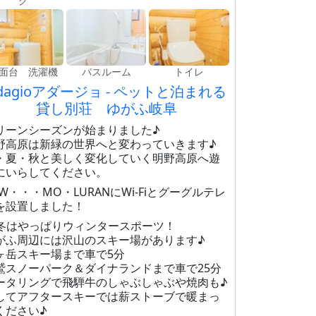
グ
面台 洗濯機
バスルーム
トイレ
dagioアダージョ - ペットと泊まれる
貸し別荘 ゆがふ岐阜
リーンシーズンが始まりました♪
野高原は新緑の世界へと変わっていきます♪
・夏・秋と美しく変化していく明野高原へ遊
にいらしてください。
EW・・・MO・LURANにWi-Fiとグーグルテレ
を設置しました！
冬はやっぱりウィンタースポーツ！
がふ周辺には沢山のスキー場があります♪
ヶ岳スキー場まで車で5分
鷲スノーパーク＆ダイナランドまで車で25分
ータリングで飛騨牛のしゃぶしゃぶや焼肉も♪
してアフタースキーでは薪ストーブで暖まっ
ください♪