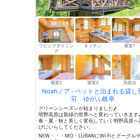
リビングダイニン
キッチン
寝室1
グ
寝室2
寝室3
洗面台
Noahノア - ペットと泊まれる貸し
荘 ゆがふ岐阜
グリーンシーズンが始まりました♪
明野高原は新緑の世界へと変わっていきます
春・夏・秋と美しく変化していく明野高原へ
びにいらしてください。
NEW・・・MO・LURANにWi-Fiとグーグル