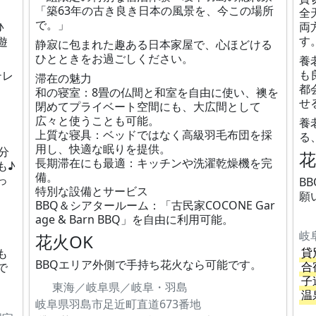
「築63年の古き良き日本の風景を、今この場所
全
で。」
両
♪
す
遊
静寂に包まれた趣ある日本家屋で、心ほどける
ひとときをお過ごしください。
養
も
テレ
滞在の魅力
都
和の寝室：8畳の仏間と和室を自由に使い、襖を
せ
閉めてプライベート空間にも、大広間として
広々と使うことも可能。
養
上質な寝具：ベッドではなく高級羽毛布団を採
る
用し、快適な眠りを提供。
分
花
長期滞在にも最適：キッチンや洗濯乾燥機を完
も♪
備。
っ
B
特別な設備とサービス
願
BBQ＆シアタールーム：「古民家COCONE Gar
age & Barn BBQ」を自由に利用可能。
岐
花火OK
貸
も
BBQエリア外側で手持ち花火なら可能です。
合
で
子
東海／岐阜県／岐阜・羽島
温
岐阜県羽島市足近町直道673番地