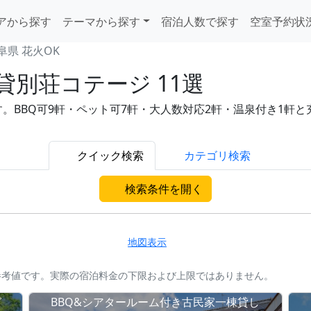
アから探す
テーマから探す
宿泊人数で探す
空室予約状
阜県 花火OK
別荘コテージ 11選
BBQ可9軒・ペット可7軒・大人数対応2軒・温泉付き1軒と充実。
クイック検索
カテゴリ検索
検索条件を開く
地図表示
参考値です。実際の宿泊料金の下限および上限ではありません。
グ
BBQ&シアタールーム付き古民家一棟貸し