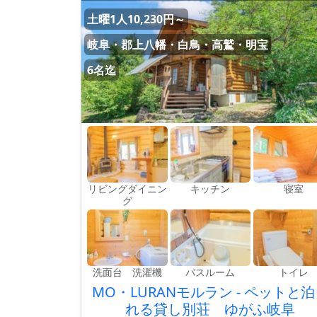
土曜1人10,230円～
岐阜・郡上八幡・白鳥・高鷲・明宝
6名迄
リビングダイニン
キッチン
寝室
グ
洗面台 洗濯機
バスルーム
トイレ
MO・LURANモルラン - ペットと
れる貸し別荘 ゆがふ岐阜