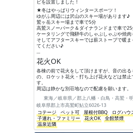
ビを設置しました！
★冬はやっぱりウィンタースポーツ！
ゆがふ周辺には沢山のスキー場があります♪
鷲ヶ岳スキー場まで車で5分
高鷲スノーパーク＆ダイナランドまで車で25
ケータリングで飛騨牛のしゃぶしゃぶや焼肉
そしてアフタースキーでは薪ストーブで暖ま
てください♪
…
花火OK
各棟の前で花火をして頂けますが、音の出る
の、ロケット花火・打ち上げ花火などは禁止
す。
周辺は静かな別荘地なので配慮を願います。
東海／岐阜県／郡上八幡・白鳥・高鷲・
岐阜県郡上市高鷲町鮎立6026-13
コテージ
ペット可
屋根付BBQ
ログハウ
子連れ・ファミリー
花火OK
全館禁煙
温泉近隣