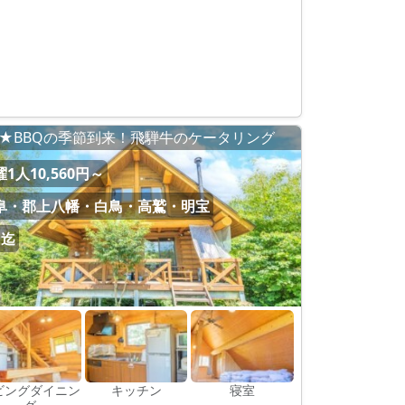
★BBQの季節到来！飛騨牛のケータリング
1人10,560円～
阜・郡上八幡・白鳥・高鷲・明宝
名迄
ビングダイニン
キッチン
寝室