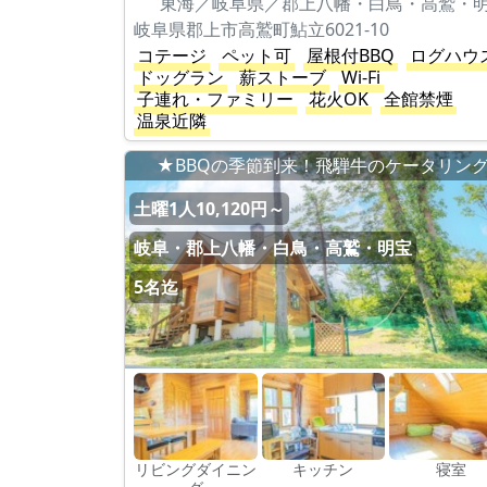
東海／岐阜県／郡上八幡・白鳥・高鷲・
岐阜県郡上市高鷲町鮎立6021-10
コテージ
ペット可
屋根付BBQ
ログハウ
ドッグラン
薪ストーブ
Wi-Fi
子連れ・ファミリー
花火OK
全館禁煙
温泉近隣
★BBQの季節到来！飛騨牛のケータリン
土曜1人10,120円～
岐阜・郡上八幡・白鳥・高鷲・明宝
5名迄
リビングダイニン
キッチン
寝室