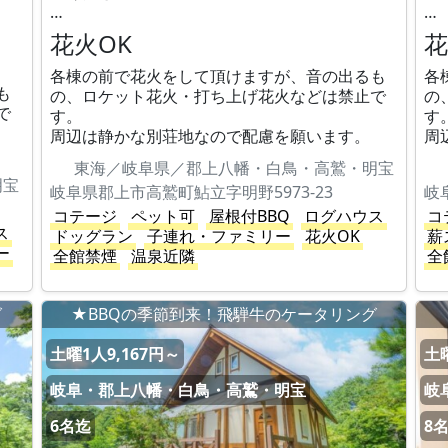
…
…
花火OK
花
各棟の前で花火をして頂けますが、音の出るも
各
も
の、ロケット花火・打ち上げ花火などは禁止で
の
で
す。
す
周辺は静かな別荘地なので配慮を願います。
周
東海／岐阜県／郡上八幡・白鳥・高鷲・明宝
明宝
岐阜県郡上市高鷲町鮎立字明野5973-23
岐
コテージ
ペット可
屋根付BBQ
ログハウス
コ
ス
ドッグラン
子連れ・ファミリー
花火OK
薪
ー
全館禁煙
温泉近隣
全
グ
★BBQの季節到来！飛騨牛のケータリング
土曜1人9,167円～
土曜
岐阜・郡上八幡・白鳥・高鷲・明宝
岐
6名迄
8