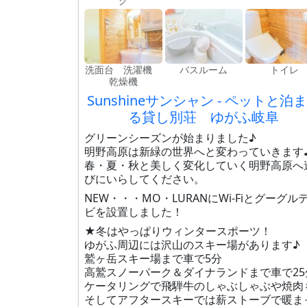
グ
洗面台 洗濯機
バスルーム
トイレ
乾燥機
Sunshineサンシャン - ペットと泊
る貸し別荘 ゆがふ岐阜
グリーンシーズンが始まりました♪
明野高原は新緑の世界へと変わっていきます
春・夏・秋と美しく変化していく明野高原へ
びにいらしてください。
NEW・・・MO・LURANにWi-Fiとグーグル
ビを設置しました！
★冬はやっぱりウィンタースポーツ！
ゆがふ周辺には沢山のスキー場があります♪
鷲ヶ岳スキー場まで車で5分
高鷲スノーパーク＆ダイナランドまで車で25
ケータリングで飛騨牛のしゃぶしゃぶや焼肉
そしてアフタースキーでは薪ストーブで暖ま