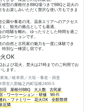
天候型の屋根付きBBQ場つきでBBQと花火の
方をお楽しみいただく贅沢な使い方もできま
。
老公園や養老の滝、温泉エリアへのアクセス
良く、観光の拠点としても最適。
会の喧騒を離れ、ゆったりとした時間を過ご
るロケーションです。
老の自然と古民家の魅力を一度に体験でき
、特別な一棟貸し宿です。
火OK
BQおよび花火、焚火は21時までのご利用でお
いします。
東海／岐阜県／大垣・養老・揖斐
阜県安八郡輪之内町塩喰2400-5
別荘
屋根付BBQ
大人数
古民家
宿・ワーケーション・研修
Wi-Fi
連れ・ファミリー
花火OK
全館禁煙
泉近隣