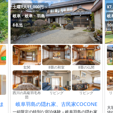
土曜1人11,000円～
¥7
岐阜・岐阜・羽島
岐
8名迄
1
玄関
8畳の和室
8畳の仏間
西川の高級羽毛布
リビング
リビング
リ
団
泊ま
岐阜羽島の隠れ家、古民家COCONE
大
一組限定の特別な宿泊体験 – 岐阜羽島の隠れ家
貸