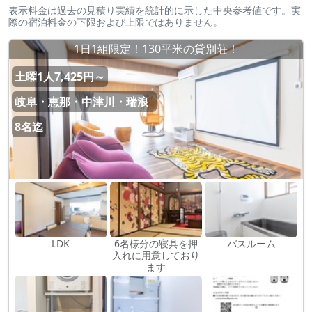
表示料金は過去の見積り実績を統計的に示した中央参考値です。実
際の宿泊料金の下限および上限ではありません。
1日1組限定！130平米の貸別荘！
土曜1人7,425円～
岐阜・恵那・中津川・瑞浪
8名迄
LDK
6名様分の寝具を押
バスルーム
入れに用意しており
ます