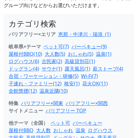
グループ向けなどからお選びいただけます。
カテゴリ検索
バリアフリー×エリア
恵那・中津川・瑞浪 (1)
岐阜県×テーマ
ペット可(7)
バーベキュー(9)
屋根付BBQ(10)
大人数(5)
おしゃれ(5)
温泉(1)
ログハウス(6)
古民家(2)
高級貸別荘(1)
ドッグラン(4)
サウナ(1)
露天風呂(1)
薪ストーブ(4)
合宿・ワーケーション・研修(5)
Wi-Fi(7)
子連れ・ファミリー(12)
格安(1)
花火OK(11)
全館禁煙(12)
温泉近隣(10)
特集
バリアフリー×関東
バリアフリー×関西
サイトメニュー
バリアフリー TOP
他テーマ（全国）
ペット可
バーベキュー
屋根付BBQ
大人数
おしゃれ
温泉
ログハウス
古民家
高級貸別荘
ドッグラン
サウナ
露天風呂