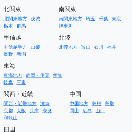
北関東
南関東
北関東地方
茨城
南関東地方
埼玉
千葉
東京
栃木
群馬
神奈川
甲信越
北陸
甲信越地方
山梨
北陸地方
富山
石川
福井
長野
新潟
東海
東海地方
静岡・伊豆
愛知
岐阜
三重
関西・近畿
中国
関西・近畿地方
滋賀
中国地方
島根
鳥取
京都
大阪
兵庫
奈良
岡山
広島
山口
和歌山
四国