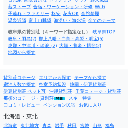
薪ストーブ
合宿・ワーケーション・研修
Wi-Fi
子連れ・ファミリー
格安
花火OK
全館禁煙
温泉近隣
富士山眺望
海沿い・海水浴
全てのテーマ
岐阜県の貸別荘（キーワード指定なし）
岐阜県TOP
岐阜・羽島(2)
郡上八幡・白鳥・高鷲・明宝(6)
恵那・中津川・瑞浪 (2)
大垣・養老・揖斐(2)
地図から探す
貸別荘コテージ
エリアから探す
テーマから探す
宿泊人数で探す
空室予約状況
静岡・伊豆貸別荘
伊豆貸別荘 ペット可
沖縄貸別荘
千葉コテージ・貸別荘
那須のコテージ・貸別荘
スキー特集
特集
口コミ・レビュー
ペンション民宿
お気に入り
北海道・東北
北海道
東北地方
青森
岩手
秋田
宮城
山形
福島