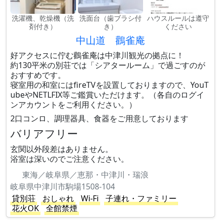
洗濯機、乾燥機（洗
洗面台（歯ブラシ付
ハウスルールは遵守
剤付き）
き）
ください
中山道 鸛雀庵
好アクセスに佇む鸛雀庵は中津川観光の拠点に！
約130平米の別荘では「シアタールーム」で過ごすのが
おすすめです。
寝室用の和室にはfireTVを設置しておりますので、YouT
ubeやNETLFIX等ご鑑賞いただけます。（各自のログイ
ンアカウントをご利用ください。）
2口コンロ、調理器具、食器をご用意しております
バリアフリー
玄関以外段差はありません。
浴室は深いのでご注意ください。
東海／岐阜県／恵那・中津川・瑞浪
岐阜県中津川市駒場1508-104
貸別荘
おしゃれ
Wi-Fi
子連れ・ファミリー
花火OK
全館禁煙