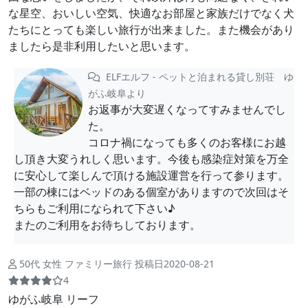
な星空、おいしい空気、快適なお部屋と家族だけでなく犬
たちにとっても楽しい旅行が出来ました。また機会があり
ましたら是非利用したいと思います。
ELFエルフ - ペットと泊まれる貸し別荘 ゆ
がふ岐阜より
お返事が大変遅くなってすみませんでし
た。
コロナ禍になっても多くのお客様にお越
し頂き大変うれしく思います。今後も感染症対策を万全
に安心して楽しんで頂ける施設運営を行って参ります。
一部の棟にはベッドのある個室がありますので次回はそ
ちらもご利用になられて下さい♪
またのご利用をお待ちしております。
50代 女性 ファミリー旅行 投稿日2020-08-21
4
ゆがふ岐阜 リーフ