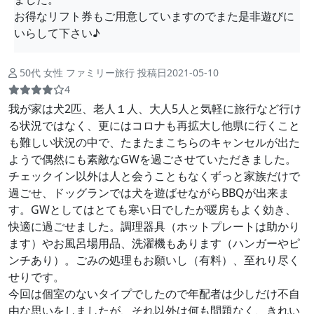
お得なリフト券もご用意していますのでまた是非遊びに
いらして下さい♪
50代 女性 ファミリー旅行 投稿日2021-05-10
4
我が家は犬2匹、老人１人、大人5人と気軽に旅行など行け
る状況ではなく、更にはコロナも再拡大し他県に行くこと
も難しい状況の中で、たまたまこちらのキャンセルが出た
ようで偶然にも素敵なGWを過ごさせていただきました。
チェックイン以外は人と会うこともなくずっと家族だけで
過ごせ、ドッグランでは犬を遊ばせながらBBQが出来ま
す。GWとしてはとても寒い日でしたが暖房もよく効き、
快適に過ごせました。調理器具（ホットプレートは助かり
ます）やお風呂場用品、洗濯機もあります（ハンガーやピ
ンチあり）。ごみの処理もお願いし（有料）、至れり尽く
せりです。
今回は個室のないタイプでしたので年配者は少しだけ不自
由な思いをしましたが、それ以外は何も問題なく、きれい