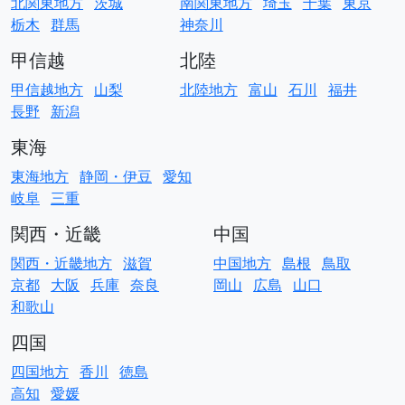
北関東地方
茨城
南関東地方
埼玉
千葉
東京
栃木
群馬
神奈川
甲信越
北陸
甲信越地方
山梨
北陸地方
富山
石川
福井
長野
新潟
東海
東海地方
静岡・伊豆
愛知
岐阜
三重
関西・近畿
中国
関西・近畿地方
滋賀
中国地方
島根
鳥取
京都
大阪
兵庫
奈良
岡山
広島
山口
和歌山
四国
四国地方
香川
徳島
高知
愛媛