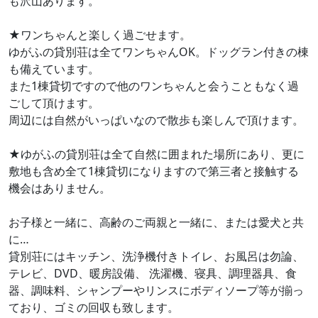
も沢山あります。
★ワンちゃんと楽しく過ごせます。
ゆがふの貸別荘は全てワンちゃんOK。ドッグラン付きの棟
も備えています。
また1棟貸切ですので他のワンちゃんと会うこともなく過
ごして頂けます。
周辺には自然がいっぱいなので散歩も楽しんで頂けます。
★ゆがふの貸別荘は全て自然に囲まれた場所にあり、更に
敷地も含め全て1棟貸切になりますので第三者と接触する
機会はありません。
お子様と一緒に、高齢のご両親と一緒に、または愛犬と共
に…
貸別荘にはキッチン、洗浄機付きトイレ、お風呂は勿論、
テレビ、DVD、暖房設備、 洗濯機、寝具、調理器具、食
器、調味料、シャンプーやリンスにボディソープ等が揃っ
ており、ゴミの回収も致します。