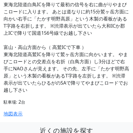
東海北陸道白鳥ICを降りて最初の信号を右に曲がりやまび
こロードに入ります。 あとは道なりに約15分鷲ヶ岳方面に
向かい右手に「たかす明野高原」という木製の看板がある
T字路を右折します。 ※渋滞表示が出ていたら大和ICか郡
上ICで降りて国道156号線でお越し下さい
富山・高山方面から（ 高鷲ICで下車 ）
東海北陸道高鷲ICを降りて鷲ヶ岳方面に向かいます。 やま
びこロードとの交差点を右折（白鳥方面）し3分ほどで右
手にNAOさんが見えます。 その先、左手に「たかす明野高
原」という木製の看板があるT字路を左折します。 ※渋滞
表示が出ていたらひるがのSAで降りてやまびこロードでお
越し下さい
2
駐車場:
台
地図表示
近くの施設を探す