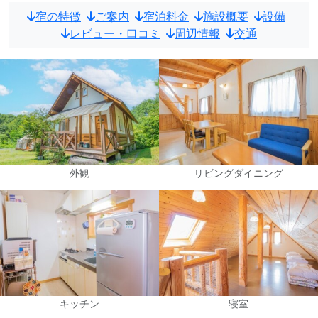
宿の特徴
ご案内
宿泊料金
施設概要
設備
レビュー・口コミ
周辺情報
交通
外観
リビングダイニング
キッチン
寝室