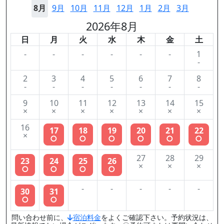
8月
9月
10月
11月
12月
1月
2月
3月
2026年8月
日
月
火
水
木
金
土
-
-
-
-
-
-
1
-
2
3
4
5
6
7
8
-
-
-
-
-
-
-
9
10
11
12
13
14
15
×
×
×
×
×
×
×
16
17
18
19
20
21
22
×
○
○
○
○
○
○
27
28
29
23
24
25
26
×
×
×
○
○
○
○
-
-
-
-
-
30
31
○
○
問い合わせ前に、
宿泊料金
をよくご確認下さい。予約状況は、