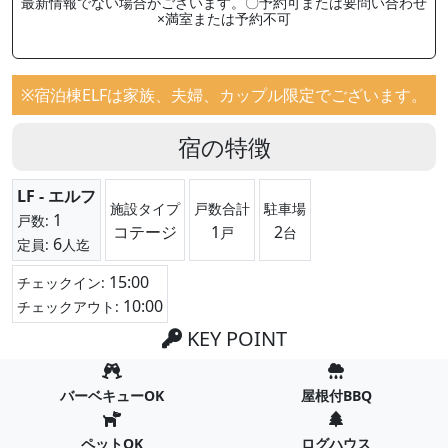
最新情報でない場合がございます。〇予約可または要問い合わせ
×満室または予約不可
※宿泊棟ELFは家族、夫婦、カップル限定でございます。
宿の特徴
LF - エルフ
施設タイプ
戸数合計
駐車場
1
戸数:
コテージ
1
2
戸
台
6
定員:
人迄
15:00
チェックイン:
10:00
チェックアウト:
KEY POINT
バーベキューOK
屋根付BBQ
ペットOK
ログハウス