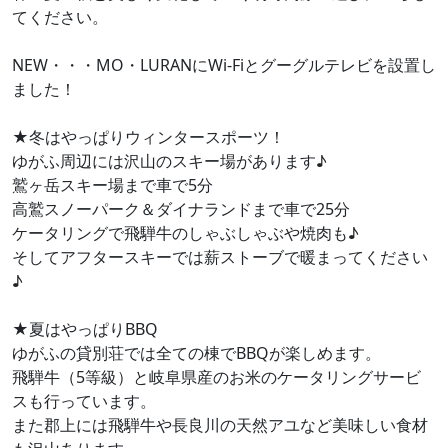
てください。
NEW・・・MO・LURANにWi-Fiとグーグルテレビを設置し
ました！
★冬はやっぱりウィンタースポーツ！
ゆがふ周辺には沢山のスキー場があります♪
鷲ヶ岳スキー場まで車で5分
高鷲スノーパーク＆ダイナランドまで車で25分
ケータリングで飛騨牛のしゃぶしゃぶや焼肉も♪
そしてアフタースキーでは薪ストーブで暖まってください
♪
★夏はやっぱりBBQ
ゆがふの貸別荘では全ての棟でBBQが楽しめます。
飛騨牛（5等級）と岐阜県産のお米のケータリングサービ
スも行っています。
また郡上には飛騨牛や長良川の天然アユなど美味しい食材