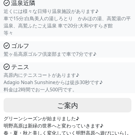
温泉近隣
近くには様々な日帰り温泉施設があります♪
車で15分:白鳥美人の湯しろとり かみほの湯、高鷲湯の平
温泉、高鷲ふたごえ温泉 車で20分:大和やすらぎ館
等々
ゴルフ
鷲ヶ岳高原ゴルフ倶楽部まで車で7分です♪
テニス
高原内にテニスコートがあります♪
Adagio Noah Sunshineからは徒歩30秒です♪
料金は2時間でお一人500円です。
ご案内
グリーンシーズンが始まりました♪
明野高原は新緑の世界へと変わっていきます♪
春・夏・秋と美しく変化していく明野高原へ遊びにいらし