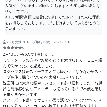
人気がございます。梅雨明けしますと今年も暑い夏にな
りそうですね。
涼しい明野高原に避暑にお越しください。またのご予約
をお待ちしております。ご利用頂きましてありがとうご
ざいました。
20代 女性 グループ旅行 投稿日2022-02-16
5
2月13日から6人で1泊しました。
まずスタッフの方々の対応がとても素晴らしく、ここを選
んで良かったなと思えました。
ログハウスは薪ストーブでとても暖かく、なかなか薪スト
ーブを使う機会がないので大盛り上がりでした！
洗面所には大きな鏡やコンセントもあり便利でした。お風
呂も清潔感がありアメニティも揃っているので不便と感じ
る事が無かったです。
スノーボード帰りでウェアが雪で濡れていたのですが、そ
れらを乾かすハンガーや小物干しもあり大変助かりまし