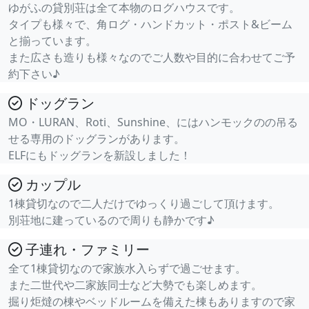
ゆがふの貸別荘は全て本物のログハウスです。
タイプも様々で、角ログ・ハンドカット・ポスト&ビーム
と揃っています。
また広さも造りも様々なのでご人数や目的に合わせてご予
約下さい♪
ドッグラン
MO・LURAN、Roti、Sunshine、にはハンモックのの吊る
せる専用のドッグランがあります。
ELFにもドッグランを新設しました！
カップル
1棟貸切なので二人だけでゆっくり過ごして頂けます。
別荘地に建っているので周りも静かです♪
子連れ・ファミリー
全て1棟貸切なので家族水入らずで過ごせます。
また二世代や二家族同士など大勢でも楽しめます。
掘り炬燵の棟やベッドルームを備えた棟もありますので家