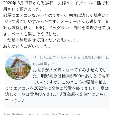
2020年 8月17日から3泊4日。夫婦＆トイプードル1匹で利
用させて頂きました。
部屋にエアコンなかったのですが、朝晩は涼しく肌寒いく
らいで過ごしやすかったです。オーナーさんも親切で、応
対も気持ち良く、BBQ、ドッグラン、自然を満喫させて頂
き、ペットも楽しそうでした。
また是非利用させて頂きたいと思います。
ありがとうございました。
ELFエルフ - ペットと泊まれる貸し別荘 ゆ
がふ岐阜より
お返事が大変遅くなってすみませんでし
た。明野高原は標高が900ｍありとても涼
しいのですが、このところの猛暑を踏ま
えてエアコンを2022年に全棟に設置を終えました。夏は
涼しく、冬は雪遊びが楽しい明野高原へ又遊びにいらし
て下さい♪
50代 女性 ファミリー旅行 投稿日2019-01-16