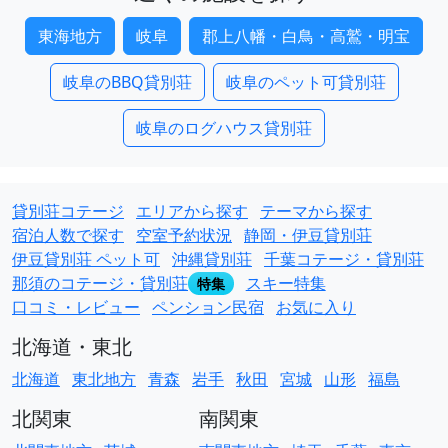
東海地方
岐阜
郡上八幡・白鳥・高鷲・明宝
岐阜のBBQ貸別荘
岐阜のペット可貸別荘
岐阜のログハウス貸別荘
貸別荘コテージ
エリアから探す
テーマから探す
宿泊人数で探す
空室予約状況
静岡・伊豆貸別荘
伊豆貸別荘 ペット可
沖縄貸別荘
千葉コテージ・貸別荘
那須のコテージ・貸別荘
スキー特集
特集
口コミ・レビュー
ペンション民宿
お気に入り
北海道・東北
北海道
東北地方
青森
岩手
秋田
宮城
山形
福島
北関東
南関東