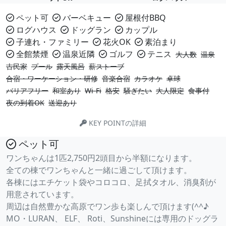
ペット可
バーベキュー
屋根付BBQ
ログハウス
ドッグラン
カップル
子連れ・ファミリー
花火OK
素泊まり
全館禁煙
温泉近隣
ゴルフ
テニス
大人数
温泉
古民家
プール
露天風呂
薪ストーブ
合宿・ワーケーション・研修
音楽合宿
カラオケ
卓球
バリアフリー
和室あり
Wi-Fi
格安
騒ぎたい
大人限定
食事付
夜の到着OK
送迎あり
KEY POINTの詳細
ペット可
ワンちゃんは1匹2,750円2頭目から半額になります。
全ての棟でワンちゃんと一緒に過ごして頂けます。
各棟にはエチケット袋やコロコロ、足拭タオル、消臭剤が
用意されています。
周辺は自然豊かな高原でワン歩も楽しんで頂けます(^^♪
MO・LURAN、 ELF、 Roti、Sunshineには専用のドッグラ