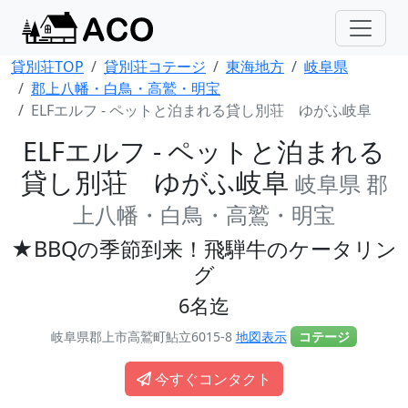
貸別荘TOP
貸別荘コテージ
東海地方
岐阜県
郡上八幡・白鳥・高鷲・明宝
ELFエルフ - ペットと泊まれる貸し別荘 ゆがふ岐阜
ELFエルフ - ペットと泊まれる
貸し別荘 ゆがふ岐阜
岐阜県 郡
上八幡・白鳥・高鷲・明宝
★BBQの季節到来！飛騨牛のケータリン
グ
6名迄
岐阜県郡上市高鷲町鮎立6015-8
地図表示
コテージ
今すぐコンタクト