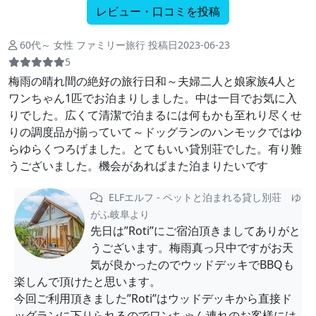
レビュー・口コミを投稿
60代～ 女性 ファミリー旅行 投稿日2023-06-23
5
梅雨の晴れ間の絶好の旅行日和～夫婦二人と娘家族4人と
ワンちゃん1匹でお泊まりしました。中は一目でお気に入
りでした。広くて清潔で泊まるには何もかも至れり尽くせ
りの調度品が揃っていて～ドッグランのハンモックではゆ
らゆらくつろげました。とてもいい貸別荘でした。有り難
うございました。機会があればまた泊まりたいです
ELFエルフ - ペットと泊まれる貸し別荘 ゆ
がふ岐阜より
先日は”Roti”にご宿泊頂きましてありがと
うございます。梅雨真っ只中ですがお天
気が良かったのでウッドデッキでBBQも
楽しんで頂けたと思います。
今回ご利用頂きました”Roti”はウッドデッキから直接ド
ッグランに下りられるのでワンちゃん連れのお客様には