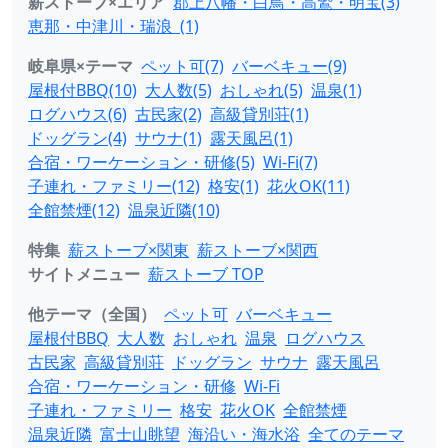
薪ストーブ×エリア
郡上八幡・白鳥・高鷲・明宝(3)
恵那・中津川・瑞浪 (1)
岐阜県×テーマ
ペット可(7)
バーベキュー(9)
屋根付BBQ(10)
大人数(5)
おしゃれ(5)
温泉(1)
ログハウス(6)
古民家(2)
高級貸別荘(1)
ドッグラン(4)
サウナ(1)
露天風呂(1)
合宿・ワーケーション・研修(5)
Wi-Fi(7)
子連れ・ファミリー(12)
格安(1)
花火OK(11)
全館禁煙(12)
温泉近隣(10)
特集
薪ストーブ×関東
薪ストーブ×関西
サイトメニュー
薪ストーブ TOP
他テーマ（全国）
ペット可
バーベキュー
屋根付BBQ
大人数
おしゃれ
温泉
ログハウス
古民家
高級貸別荘
ドッグラン
サウナ
露天風呂
合宿・ワーケーション・研修
Wi-Fi
子連れ・ファミリー
格安
花火OK
全館禁煙
温泉近隣
富士山眺望
海沿い・海水浴
全てのテーマ