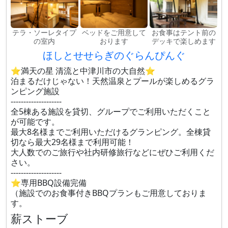
テラ・ソーレタイプ
ベッドをご用意して
お食事はテント前の
の室内
おります
デッキで楽しめます
ほしとせせらぎのぐらんぴんぐ
⭐満天の星 清流と中津川市の大自然⭐
泊まるだけじゃない！天然温泉とプールが楽しめるグラ
ンピング施設
--------------------
全5棟ある施設を貸切、グループでご利用いただくこと
が可能です。
最大8名様までご利用いただけるグランピング。全棟貸
切なら最大29名様まで利用可能！
大人数でのご旅行や社内研修旅行などにぜひご利用くだ
さい。
--------------------
⭐専用BBQ設備完備
（施設でのお食事付きBBQプランもご用意しておりま
す。
薪ストーブ