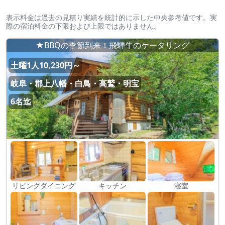
表示料金は過去の見積り実績を統計的に示した中央参考値です。実
際の宿泊料金の下限および上限ではありません。
★BBQの季節到来！飛騨牛のケータリング
土曜1人10,230円～
岐阜・郡上八幡・白鳥・高鷲・明宝
6名迄
リビングダイニング
キッチン
寝室