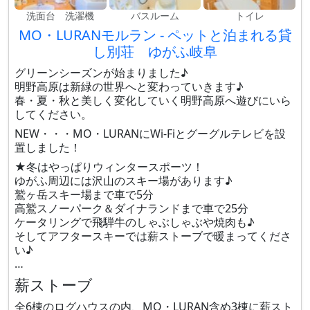
洗面台 洗濯機
バスルーム
トイレ
MO・LURANモルラン - ペットと泊まれる貸
し別荘 ゆがふ岐阜
グリーンシーズンが始まりました♪
明野高原は新緑の世界へと変わっていきます♪
春・夏・秋と美しく変化していく明野高原へ遊びにいら
してください。
NEW・・・MO・LURANにWi-Fiとグーグルテレビを設
置しました！
★冬はやっぱりウィンタースポーツ！
ゆがふ周辺には沢山のスキー場があります♪
鷲ヶ岳スキー場まで車で5分
高鷲スノーパーク＆ダイナランドまで車で25分
ケータリングで飛騨牛のしゃぶしゃぶや焼肉も♪
そしてアフタースキーでは薪ストーブで暖まってくださ
い♪
…
薪ストーブ
全6棟のログハウスの内、MO・LURAN含め3棟に薪スト