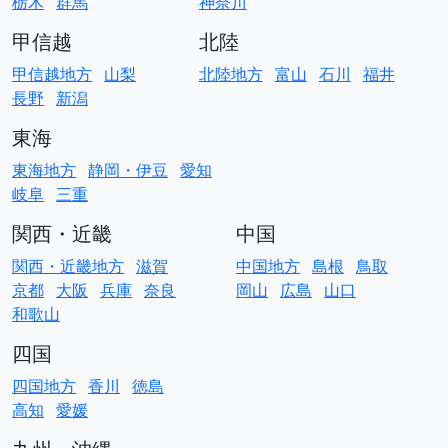
栃木
群馬
神奈川
甲信越
北陸
甲信越地方
山梨
北陸地方
富山
石川
福井
長野
新潟
東海
東海地方
静岡・伊豆
愛知
岐阜
三重
関西・近畿
中国
関西・近畿地方
滋賀
中国地方
島根
鳥取
京都
大阪
兵庫
奈良
岡山
広島
山口
和歌山
四国
四国地方
香川
徳島
高知
愛媛