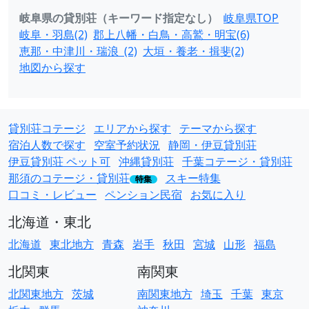
岐阜県の貸別荘（キーワード指定なし）
岐阜県TOP
岐阜・羽島(2)
郡上八幡・白鳥・高鷲・明宝(6)
恵那・中津川・瑞浪 (2)
大垣・養老・揖斐(2)
地図から探す
貸別荘コテージ
エリアから探す
テーマから探す
宿泊人数で探す
空室予約状況
静岡・伊豆貸別荘
伊豆貸別荘 ペット可
沖縄貸別荘
千葉コテージ・貸別荘
那須のコテージ・貸別荘
スキー特集
特集
口コミ・レビュー
ペンション民宿
お気に入り
北海道・東北
北海道
東北地方
青森
岩手
秋田
宮城
山形
福島
北関東
南関東
北関東地方
茨城
南関東地方
埼玉
千葉
東京