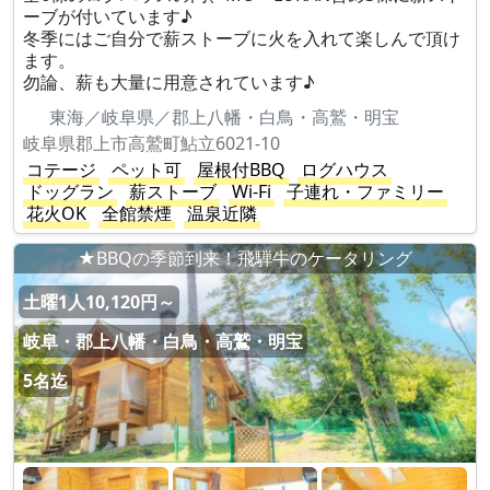
ーブが付いています♪
冬季にはご自分で薪ストーブに火を入れて楽しんで頂け
ます。
勿論、薪も大量に用意されています♪
東海／岐阜県／郡上八幡・白鳥・高鷲・明宝
岐阜県郡上市高鷲町鮎立6021-10
コテージ
ペット可
屋根付BBQ
ログハウス
ドッグラン
薪ストーブ
Wi-Fi
子連れ・ファミリー
花火OK
全館禁煙
温泉近隣
★BBQの季節到来！飛騨牛のケータリング
土曜1人10,120円～
岐阜・郡上八幡・白鳥・高鷲・明宝
5名迄