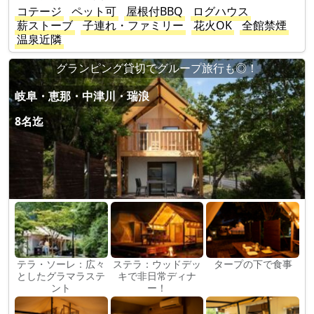
コテージ
ペット可
屋根付BBQ
ログハウス
薪ストーブ
子連れ・ファミリー
花火OK
全館禁煙
温泉近隣
グランピング貸切でグループ旅行も◎！
岐阜・恵那・中津川・瑞浪
8名迄
テラ・ソーレ：広々
ステラ：ウッドデッ
タープの下で食事
としたグラマラステ
キで非日常ディナ
ント
ー！