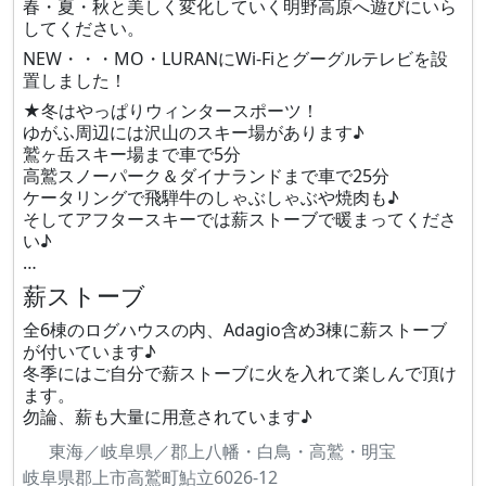
春・夏・秋と美しく変化していく明野高原へ遊びにいら
してください。
NEW・・・MO・LURANにWi-Fiとグーグルテレビを設
置しました！
★冬はやっぱりウィンタースポーツ！
ゆがふ周辺には沢山のスキー場があります♪
鷲ヶ岳スキー場まで車で5分
高鷲スノーパーク＆ダイナランドまで車で25分
ケータリングで飛騨牛のしゃぶしゃぶや焼肉も♪
そしてアフタースキーでは薪ストーブで暖まってくださ
い♪
…
薪ストーブ
全6棟のログハウスの内、Adagio含め3棟に薪ストーブ
が付いています♪
冬季にはご自分で薪ストーブに火を入れて楽しんで頂け
ます。
勿論、薪も大量に用意されています♪
東海／岐阜県／郡上八幡・白鳥・高鷲・明宝
岐阜県郡上市高鷲町鮎立6026-12