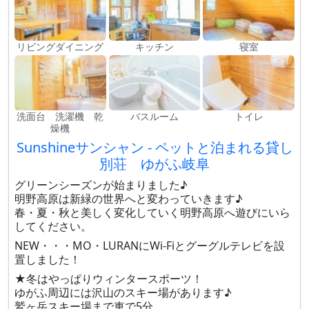
リビングダイニング
キッチン
寝室
洗面台 洗濯機 乾
バスルーム
トイレ
燥機
Sunshineサンシャン - ペットと泊まれる貸し
別荘 ゆがふ岐阜
グリーンシーズンが始まりました♪
明野高原は新緑の世界へと変わっていきます♪
春・夏・秋と美しく変化していく明野高原へ遊びにいら
してください。
NEW・・・MO・LURANにWi-Fiとグーグルテレビを設
置しました！
★冬はやっぱりウィンタースポーツ！
ゆがふ周辺には沢山のスキー場があります♪
鷲ヶ岳スキー場まで車で5分