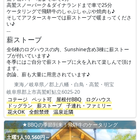
高鷲スノーパーク＆ダイナランドまで車で25分
ケータリングで飛騨牛のしゃぶしゃぶや焼肉も♪
そしてアフタースキーでは薪ストーブで暖まってくださ
い♪
…
薪ストーブ
全6棟のログハウスの内、Sunshine含め3棟に薪ストー
ブが付いています♪
冬季にはご自分で薪ストーブに火を入れて楽しんで頂け
ます。
勿論、薪も大量に用意されています♪
東海／岐阜県／郡上八幡・白鳥・高鷲・明宝
岐阜県郡上市高鷲町鮎立6025-20
コテージ
ペット可
屋根付BBQ
ログハウス
ドッグラン
薪ストーブ
子連れ・ファミリー
花火OK
全館禁煙
温泉近隣
★BBQの季節到来！飛騨牛のケータリング
土曜1人10,560円～