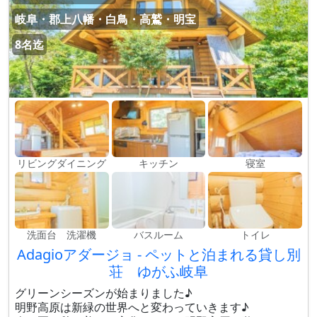
岐阜・郡上八幡・白鳥・高鷲・明宝
8名迄
リビングダイニング
キッチン
寝室
洗面台 洗濯機
バスルーム
トイレ
Adagioアダージョ - ペットと泊まれる貸し別
荘 ゆがふ岐阜
グリーンシーズンが始まりました♪
明野高原は新緑の世界へと変わっていきます♪