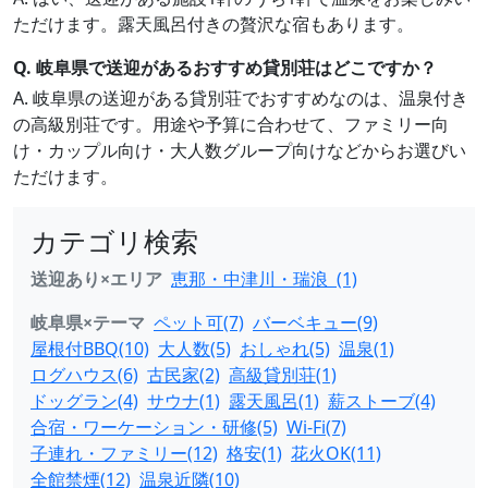
ただけます。露天風呂付きの贅沢な宿もあります。
Q. 岐阜県で送迎があるおすすめ貸別荘はどこですか？
A. 岐阜県の送迎がある貸別荘でおすすめなのは、温泉付き
の高級別荘です。用途や予算に合わせて、ファミリー向
け・カップル向け・大人数グループ向けなどからお選びい
ただけます。
カテゴリ検索
送迎あり×エリア
恵那・中津川・瑞浪 (1)
岐阜県×テーマ
ペット可(7)
バーベキュー(9)
屋根付BBQ(10)
大人数(5)
おしゃれ(5)
温泉(1)
ログハウス(6)
古民家(2)
高級貸別荘(1)
ドッグラン(4)
サウナ(1)
露天風呂(1)
薪ストーブ(4)
合宿・ワーケーション・研修(5)
Wi-Fi(7)
子連れ・ファミリー(12)
格安(1)
花火OK(11)
全館禁煙(12)
温泉近隣(10)