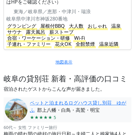
はHPをご確認ください）
東海／岐阜県／恵那・中津川・瑞浪
岐阜県中津川市神坂280番地
グランピング
屋根付BBQ
大人数
おしゃれ
温泉
サウナ
露天風呂
薪ストーブ
合宿・ワーケーション・研修
Wi-Fi
子連れ・ファミリー
花火OK
全館禁煙
温泉近隣
地図表示
岐阜の貸別荘 新着・高評価の口コミ
宿泊されたゲストからこんな声が届きました。
ペットと泊まれるログハウス貸し別荘 ゆが
ふ
郡上八幡・白鳥・高鷲・明宝
★★★★★ 5
60代～ 女性 ファミリー旅行
梅雨の晴れ間の絶好の旅行日和～夫婦二人と娘家族4人と