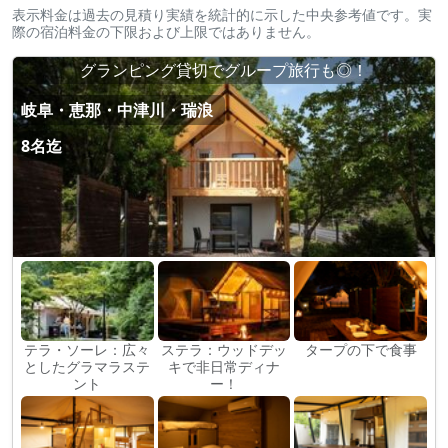
表示料金は過去の見積り実績を統計的に示した中央参考値です。実
際の宿泊料金の下限および上限ではありません。
グランピング貸切でグループ旅行も◎！
岐阜・恵那・中津川・瑞浪
8名迄
テラ・ソーレ：広々
ステラ：ウッドデッ
タープの下で食事
としたグラマラステ
キで非日常ディナ
ント
ー！