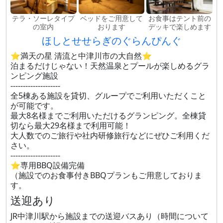
テラ・ソーレタイプ
ベッドをご用意して
お食事はテント前の
の室内
おります
デッキで楽しめます
ほしとせせらぎのぐらんぴんぐ
⭐満天の星 清流と中津川市の大自然⭐
泊まるだけじゃない！天然温泉とプールが楽しめるグラ
ンピング施設
--------------------
全5棟ある施設を貸切、グループでご利用いただくこと
が可能です。
最大8名様までご利用いただけるグランピング。全棟貸
切なら最大29名様まで利用可能！
大人数でのご旅行や社内研修旅行などにぜひご利用くだ
さい。
--------------------
⭐専用BBQ設備完備
（施設でのお食事付きBBQプランもご用意しておりま
す。
送迎あり
JR中津川駅から施設までの送迎バスあり（時間について