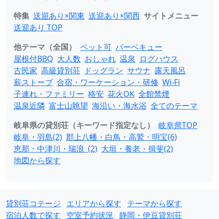
特集
送迎あり×関東
送迎あり×関西
サイトメニュー
送迎あり TOP
他テーマ（全国）
ペット可
バーベキュー
屋根付BBQ
大人数
おしゃれ
温泉
ログハウス
古民家
高級貸別荘
ドッグラン
サウナ
露天風呂
薪ストーブ
合宿・ワーケーション・研修
Wi-Fi
子連れ・ファミリー
格安
花火OK
全館禁煙
温泉近隣
富士山眺望
海沿い・海水浴
全てのテーマ
岐阜県の貸別荘（キーワード指定なし）
岐阜県TOP
岐阜・羽島(2)
郡上八幡・白鳥・高鷲・明宝(6)
恵那・中津川・瑞浪 (2)
大垣・養老・揖斐(2)
地図から探す
貸別荘コテージ
エリアから探す
テーマから探す
宿泊人数で探す
空室予約状況
静岡・伊豆貸別荘