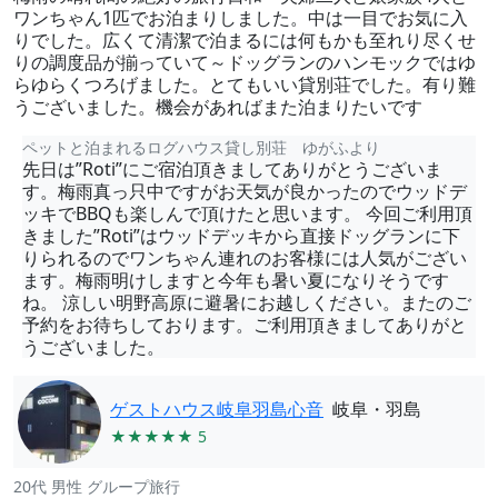
ワンちゃん1匹でお泊まりしました。中は一目でお気に入
りでした。広くて清潔で泊まるには何もかも至れり尽くせ
りの調度品が揃っていて～ドッグランのハンモックではゆ
らゆらくつろげました。とてもいい貸別荘でした。有り難
うございました。機会があればまた泊まりたいです
ペットと泊まれるログハウス貸し別荘 ゆがふより
先日は”Roti”にご宿泊頂きましてありがとうございま
す。梅雨真っ只中ですがお天気が良かったのでウッドデ
ッキでBBQも楽しんで頂けたと思います。 今回ご利用頂
きました”Roti”はウッドデッキから直接ドッグランに下
りられるのでワンちゃん連れのお客様には人気がござい
ます。梅雨明けしますと今年も暑い夏になりそうです
ね。 涼しい明野高原に避暑にお越しください。またのご
予約をお待ちしております。ご利用頂きましてありがと
うございました。
ゲストハウス岐阜羽島心音
岐阜・羽島
★★★★★ 5
20代 男性 グループ旅行