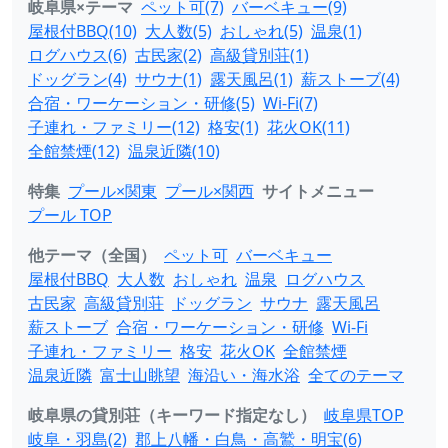
岐阜県×テーマ
ペット可(7)
バーベキュー(9)
屋根付BBQ(10)
大人数(5)
おしゃれ(5)
温泉(1)
ログハウス(6)
古民家(2)
高級貸別荘(1)
ドッグラン(4)
サウナ(1)
露天風呂(1)
薪ストーブ(4)
合宿・ワーケーション・研修(5)
Wi-Fi(7)
子連れ・ファミリー(12)
格安(1)
花火OK(11)
全館禁煙(12)
温泉近隣(10)
特集
プール×関東
プール×関西
サイトメニュー
プール TOP
他テーマ（全国）
ペット可
バーベキュー
屋根付BBQ
大人数
おしゃれ
温泉
ログハウス
古民家
高級貸別荘
ドッグラン
サウナ
露天風呂
薪ストーブ
合宿・ワーケーション・研修
Wi-Fi
子連れ・ファミリー
格安
花火OK
全館禁煙
温泉近隣
富士山眺望
海沿い・海水浴
全てのテーマ
岐阜県の貸別荘（キーワード指定なし）
岐阜県TOP
岐阜・羽島(2)
郡上八幡・白鳥・高鷲・明宝(6)