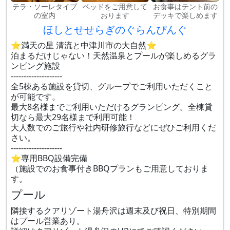
テラ・ソーレタイプ
ベッドをご用意して
お食事はテント前の
の室内
おります
デッキで楽しめます
ほしとせせらぎのぐらんぴんぐ
⭐満天の星 清流と中津川市の大自然⭐
泊まるだけじゃない！天然温泉とプールが楽しめるグラ
ンピング施設
--------------------
全5棟ある施設を貸切、グループでご利用いただくこと
が可能です。
最大8名様までご利用いただけるグランピング。全棟貸
切なら最大29名様まで利用可能！
大人数でのご旅行や社内研修旅行などにぜひご利用くだ
さい。
--------------------
⭐専用BBQ設備完備
（施設でのお食事付きBBQプランもご用意しておりま
す。
プール
隣接するクアリゾート湯舟沢は週末及び祝日、特別期間
はプール営業あり。