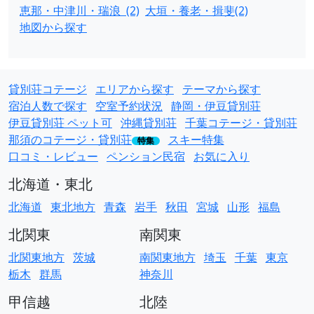
恵那・中津川・瑞浪 (2)
大垣・養老・揖斐(2)
地図から探す
貸別荘コテージ
エリアから探す
テーマから探す
宿泊人数で探す
空室予約状況
静岡・伊豆貸別荘
伊豆貸別荘 ペット可
沖縄貸別荘
千葉コテージ・貸別荘
那須のコテージ・貸別荘
スキー特集
特集
口コミ・レビュー
ペンション民宿
お気に入り
北海道・東北
北海道
東北地方
青森
岩手
秋田
宮城
山形
福島
北関東
南関東
北関東地方
茨城
南関東地方
埼玉
千葉
東京
栃木
群馬
神奈川
甲信越
北陸