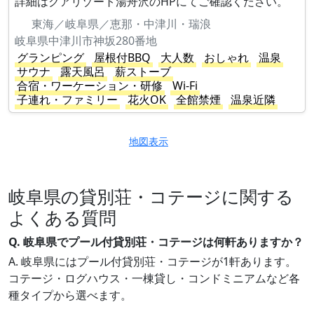
詳細はクアリゾート湯舟沢のHPにてご確認ください。
東海／岐阜県／恵那・中津川・瑞浪
岐阜県中津川市神坂280番地
グランピング
屋根付BBQ
大人数
おしゃれ
温泉
サウナ
露天風呂
薪ストーブ
合宿・ワーケーション・研修
Wi-Fi
子連れ・ファミリー
花火OK
全館禁煙
温泉近隣
地図表示
岐阜県の貸別荘・コテージに関する
よくある質問
Q. 岐阜県でプール付貸別荘・コテージは何軒ありますか？
A. 岐阜県にはプール付貸別荘・コテージが1軒あります。
コテージ・ログハウス・一棟貸し・コンドミニアムなど各
種タイプから選べます。