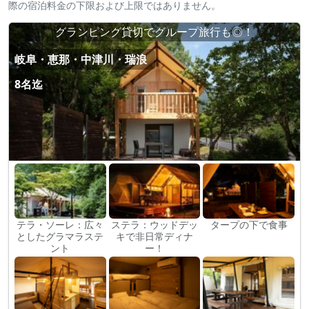
際の宿泊料金の下限および上限ではありません。
グランピング貸切でグループ旅行も◎！
岐阜・恵那・中津川・瑞浪
8名迄
テラ・ソーレ：広々
ステラ：ウッドデッ
タープの下で食事
としたグラマラステ
キで非日常ディナ
ント
ー！