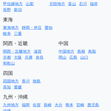
甲信越地方
山梨
北陸地方
富山
石川
福井
長野
新潟
東海
東海地方
静岡・伊豆
愛知
岐阜
三重
関西・近畿
中国
関西・近畿地方
滋賀
中国地方
島根
鳥取
京都
大阪
兵庫
奈良
岡山
広島
山口
和歌山
四国
四国地方
香川
徳島
高知
愛媛
九州・沖縄
九州地方
福岡
佐賀
長崎
大分
熊本
宮崎
鹿児島
沖縄