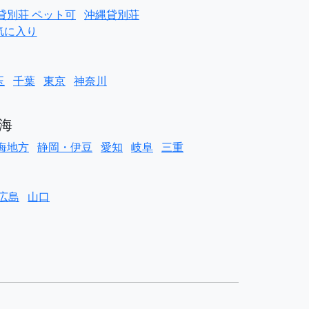
貸別荘 ペット可
沖縄貸別荘
気に入り
玉
千葉
東京
神奈川
海
海地方
静岡・伊豆
愛知
岐阜
三重
広島
山口