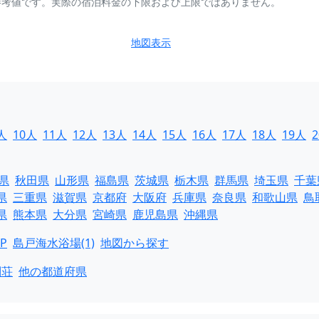
参考値です。実際の宿泊料金の下限および上限ではありません。
地図表示
人
10人
11人
12人
13人
14人
15人
16人
17人
18人
19人
県
秋田県
山形県
福島県
茨城県
栃木県
群馬県
埼玉県
千葉
県
三重県
滋賀県
京都府
大阪府
兵庫県
奈良県
和歌山県
鳥
県
熊本県
大分県
宮崎県
鹿児島県
沖縄県
P
島戸海水浴場(1)
地図から探す
別荘
他の都道府県