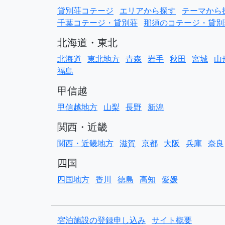
貸別荘コテージ
エリアから探す
テーマから
千葉コテージ・貸別荘
那須のコテージ・貸別
北海道・東北
北海道
東北地方
青森
岩手
秋田
宮城
山
福島
甲信越
甲信越地方
山梨
長野
新潟
関西・近畿
関西・近畿地方
滋賀
京都
大阪
兵庫
奈良
四国
四国地方
香川
徳島
高知
愛媛
宿泊施設の登録申し込み
サイト概要