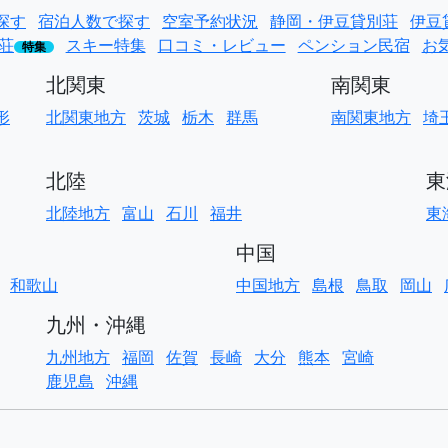
探す
宿泊人数で探す
空室予約状況
静岡・伊豆貸別荘
伊豆
荘
スキー特集
口コミ・レビュー
ペンション民宿
お
特集
北関東
南関東
形
北関東地方
茨城
栃木
群馬
南関東地方
埼
北陸
東
北陸地方
富山
石川
福井
東
中国
和歌山
中国地方
島根
鳥取
岡山
九州・沖縄
九州地方
福岡
佐賀
長崎
大分
熊本
宮崎
鹿児島
沖縄