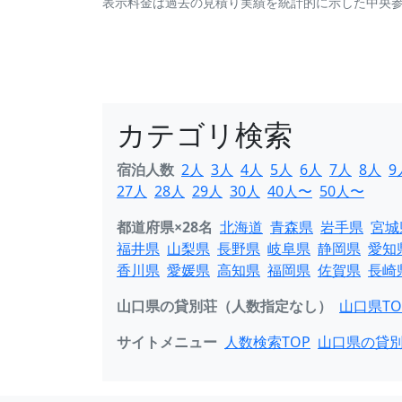
表示料金は過去の見積り実績を統計的に示した中央
カテゴリ検索
宿泊人数
2人
3人
4人
5人
6人
7人
8人
9
27人
28人
29人
30人
40人〜
50人〜
都道府県×28名
北海道
青森県
岩手県
宮城
福井県
山梨県
長野県
岐阜県
静岡県
愛知
香川県
愛媛県
高知県
福岡県
佐賀県
長崎
山口県の貸別荘（人数指定なし）
山口県TO
サイトメニュー
人数検索TOP
山口県の貸