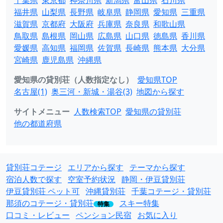
千葉県
東京都
神奈川県
新潟県
富山県
石川県
福井県
山梨県
長野県
岐阜県
静岡県
愛知県
三重県
滋賀県
京都府
大阪府
兵庫県
奈良県
和歌山県
鳥取県
島根県
岡山県
広島県
山口県
徳島県
香川県
愛媛県
高知県
福岡県
佐賀県
長崎県
熊本県
大分県
宮崎県
鹿児島県
沖縄県
愛知県の貸別荘（人数指定なし）
愛知県TOP
名古屋(1)
奥三河・新城・湯谷(3)
地図から探す
サイトメニュー
人数検索TOP
愛知県の貸別荘
他の都道府県
貸別荘コテージ
エリアから探す
テーマから探す
宿泊人数で探す
空室予約状況
静岡・伊豆貸別荘
伊豆貸別荘 ペット可
沖縄貸別荘
千葉コテージ・貸別荘
那須のコテージ・貸別荘
スキー特集
特集
口コミ・レビュー
ペンション民宿
お気に入り