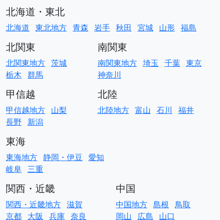
北海道・東北
北海道
東北地方
青森
岩手
秋田
宮城
山形
福島
北関東
南関東
北関東地方
茨城
南関東地方
埼玉
千葉
東京
栃木
群馬
神奈川
甲信越
北陸
甲信越地方
山梨
北陸地方
富山
石川
福井
長野
新潟
東海
東海地方
静岡・伊豆
愛知
岐阜
三重
関西・近畿
中国
関西・近畿地方
滋賀
中国地方
島根
鳥取
京都
大阪
兵庫
奈良
岡山
広島
山口