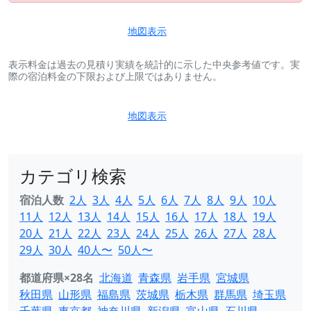
地図表示
表示料金は過去の見積り実績を統計的に示した中央参考値です。実
際の宿泊料金の下限および上限ではありません。
地図表示
カテゴリ検索
宿泊人数
2人
3人
4人
5人
6人
7人
8人
9人
10人
11人
12人
13人
14人
15人
16人
17人
18人
19人
20人
21人
22人
23人
24人
25人
26人
27人
28人
29人
30人
40人〜
50人〜
都道府県×28名
北海道
青森県
岩手県
宮城県
秋田県
山形県
福島県
茨城県
栃木県
群馬県
埼玉県