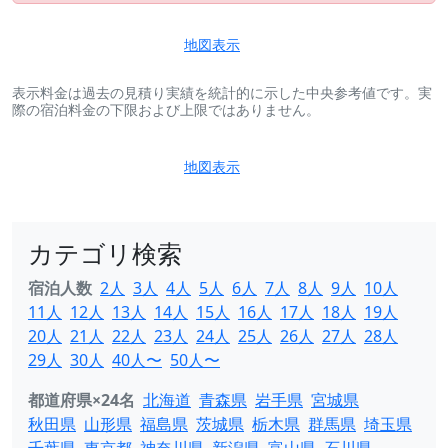
地図表示
表示料金は過去の見積り実績を統計的に示した中央参考値です。実
際の宿泊料金の下限および上限ではありません。
地図表示
カテゴリ検索
宿泊人数
2人
3人
4人
5人
6人
7人
8人
9人
10人
11人
12人
13人
14人
15人
16人
17人
18人
19人
20人
21人
22人
23人
24人
25人
26人
27人
28人
29人
30人
40人〜
50人〜
都道府県×24名
北海道
青森県
岩手県
宮城県
秋田県
山形県
福島県
茨城県
栃木県
群馬県
埼玉県