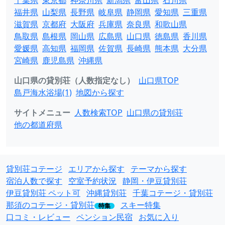
千葉県
東京都
神奈川県
新潟県
富山県
石川県
福井県
山梨県
長野県
岐阜県
静岡県
愛知県
三重県
滋賀県
京都府
大阪府
兵庫県
奈良県
和歌山県
鳥取県
島根県
岡山県
広島県
山口県
徳島県
香川県
愛媛県
高知県
福岡県
佐賀県
長崎県
熊本県
大分県
宮崎県
鹿児島県
沖縄県
山口県の貸別荘（人数指定なし）
山口県TOP
島戸海水浴場(1)
地図から探す
サイトメニュー
人数検索TOP
山口県の貸別荘
他の都道府県
貸別荘コテージ
エリアから探す
テーマから探す
宿泊人数で探す
空室予約状況
静岡・伊豆貸別荘
伊豆貸別荘 ペット可
沖縄貸別荘
千葉コテージ・貸別荘
那須のコテージ・貸別荘
スキー特集
特集
口コミ・レビュー
ペンション民宿
お気に入り