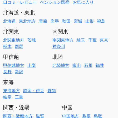
口コミ・レビュー
ペンション民宿
お気に入り
北海道・東北
北海道
東北地方
青森
岩手
秋田
宮城
山形
福島
北関東
南関東
北関東地方
茨城
南関東地方
埼玉
千葉
東京
栃木
群馬
神奈川
甲信越
北陸
甲信越地方
山梨
北陸地方
富山
石川
福井
長野
新潟
東海
東海地方
静岡・伊豆
愛知
岐阜
三重
関西・近畿
中国
関西・近畿地方
滋賀
中国地方
島根
鳥取