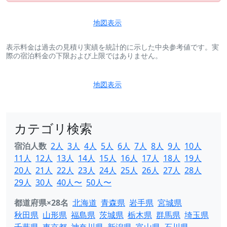
地図表示
表示料金は過去の見積り実績を統計的に示した中央参考値です。実
際の宿泊料金の下限および上限ではありません。
地図表示
カテゴリ検索
宿泊人数
2人
3人
4人
5人
6人
7人
8人
9人
10人
11人
12人
13人
14人
15人
16人
17人
18人
19人
20人
21人
22人
23人
24人
25人
26人
27人
28人
29人
30人
40人〜
50人〜
都道府県×28名
北海道
青森県
岩手県
宮城県
秋田県
山形県
福島県
茨城県
栃木県
群馬県
埼玉県