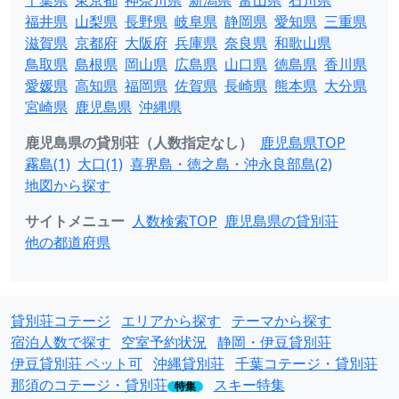
千葉県
東京都
神奈川県
新潟県
富山県
石川県
福井県
山梨県
長野県
岐阜県
静岡県
愛知県
三重県
滋賀県
京都府
大阪府
兵庫県
奈良県
和歌山県
鳥取県
島根県
岡山県
広島県
山口県
徳島県
香川県
愛媛県
高知県
福岡県
佐賀県
長崎県
熊本県
大分県
宮崎県
鹿児島県
沖縄県
鹿児島県の貸別荘（人数指定なし）
鹿児島県TOP
霧島(1)
大口(1)
喜界島・徳之島・沖永良部島(2)
地図から探す
サイトメニュー
人数検索TOP
鹿児島県の貸別荘
他の都道府県
貸別荘コテージ
エリアから探す
テーマから探す
宿泊人数で探す
空室予約状況
静岡・伊豆貸別荘
伊豆貸別荘 ペット可
沖縄貸別荘
千葉コテージ・貸別荘
那須のコテージ・貸別荘
スキー特集
特集