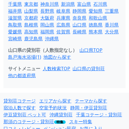
千葉県
東京都
神奈川県
新潟県
富山県
石川県
福井県
山梨県
長野県
岐阜県
静岡県
愛知県
三重県
滋賀県
京都府
大阪府
兵庫県
奈良県
和歌山県
鳥取県
島根県
岡山県
広島県
山口県
徳島県
香川県
愛媛県
高知県
福岡県
佐賀県
長崎県
熊本県
大分県
宮崎県
鹿児島県
沖縄県
山口県の貸別荘（人数指定なし）
山口県TOP
島戸海水浴場(1)
地図から探す
サイトメニュー
人数検索TOP
山口県の貸別荘
他の都道府県
貸別荘コテージ
エリアから探す
テーマから探す
宿泊人数で探す
空室予約状況
静岡・伊豆貸別荘
伊豆貸別荘 ペット可
沖縄貸別荘
千葉コテージ・貸別荘
那須のコテージ・貸別荘
スキー特集
特集
口コミ・レビュー
ペンション民宿
お気に入り