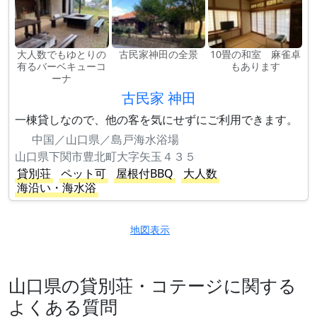
大人数でもゆとりの
古民家神田の全景
10畳の和室 麻雀卓
有るバーベキューコ
もあります
ーナ
古民家 神田
一棟貸しなので、他の客を気にせずにご利用できます。
中国／山口県／島戸海水浴場
山口県下関市豊北町大字矢玉４３５
貸別荘
ペット可
屋根付BBQ
大人数
海沿い・海水浴
地図表示
山口県の貸別荘・コテージに関する
よくある質問