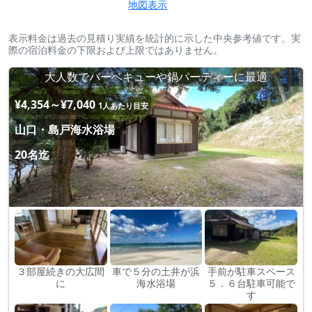
地図表示
表示料金は過去の見積り実績を統計的に示した中央参考値です。実
際の宿泊料金の下限および上限ではありません。
大人数でバーベキューや鍋パーティーに最適
¥4,354～¥7,040
1人あたり目安
山口・島戸海水浴場
20名迄
３部屋続きの大広間
車で５分の土井が浜
手前が駐車スペース
に
海水浴場
５．６台駐車可能で
す