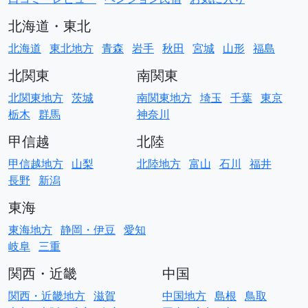
北海道・東北
北海道
東北地方
青森
岩手
秋田
宮城
山形
福島
北関東
南関東
北関東地方
茨城
南関東地方
埼玉
千葉
東京
栃木
群馬
神奈川
甲信越
北陸
甲信越地方
山梨
北陸地方
富山
石川
福井
長野
新潟
東海
東海地方
静岡・伊豆
愛知
岐阜
三重
関西・近畿
中国
関西・近畿地方
滋賀
中国地方
島根
鳥取