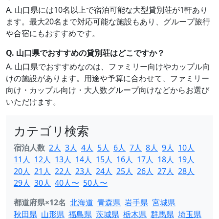
A. 山口県には10名以上で宿泊可能な大型貸別荘が1軒あり
ます。最大20名まで対応可能な施設もあり、グループ旅行
や合宿にもおすすめです。
Q. 山口県でおすすめの貸別荘はどこですか？
A. 山口県でおすすめなのは、ファミリー向けやカップル向
けの施設があります。用途や予算に合わせて、ファミリー
向け・カップル向け・大人数グループ向けなどからお選び
いただけます。
カテゴリ検索
宿泊人数
2人
3人
4人
5人
6人
7人
8人
9人
10人
11人
12人
13人
14人
15人
16人
17人
18人
19人
20人
21人
22人
23人
24人
25人
26人
27人
28人
29人
30人
40人〜
50人〜
都道府県×12名
北海道
青森県
岩手県
宮城県
秋田県
山形県
福島県
茨城県
栃木県
群馬県
埼玉県