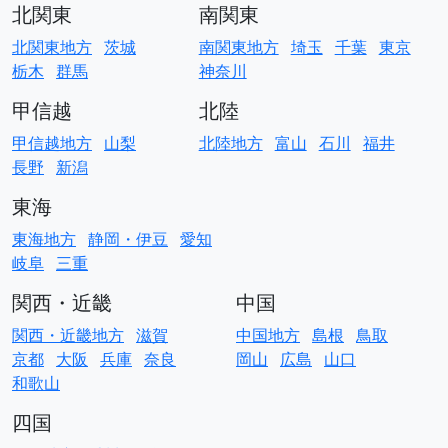
北関東
南関東
北関東地方
茨城
南関東地方
埼玉
千葉
東京
栃木
群馬
神奈川
甲信越
北陸
甲信越地方
山梨
北陸地方
富山
石川
福井
長野
新潟
東海
東海地方
静岡・伊豆
愛知
岐阜
三重
関西・近畿
中国
関西・近畿地方
滋賀
中国地方
島根
鳥取
京都
大阪
兵庫
奈良
岡山
広島
山口
和歌山
四国