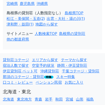
宮崎県
鹿児島県
沖縄県
島根県の貸別荘（人数指定なし）
島根県TOP
松江・美保関・玉造(2)
出雲・大社・湯の川(1)
津和野・益田(1)
地図から探す
サイトメニュー
人数検索TOP
島根県の貸別荘
他の都道府県
貸別荘コテージ
エリアから探す
テーマから探す
宿泊人数で探す
空室予約状況
静岡・伊豆貸別荘
伊豆貸別荘 ペット可
沖縄貸別荘
千葉コテージ・貸別荘
那須のコテージ・貸別荘
スキー特集
特集
口コミ・レビュー
ペンション民宿
お気に入り
北海道・東北
北海道
東北地方
青森
岩手
秋田
宮城
山形
福島