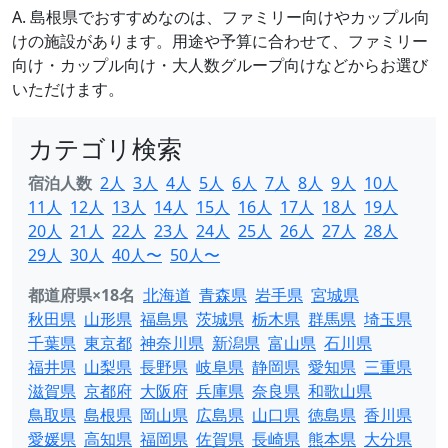
A. 島根県でおすすめなのは、ファミリー向けやカップル向
けの施設があります。用途や予算に合わせて、ファミリー
向け・カップル向け・大人数グループ向けなどからお選び
いただけます。
カテゴリ検索
宿泊人数
2人
3人
4人
5人
6人
7人
8人
9人
10人
11人
12人
13人
14人
15人
16人
17人
18人
19人
20人
21人
22人
23人
24人
25人
26人
27人
28人
29人
30人
40人〜
50人〜
都道府県×18名
北海道
青森県
岩手県
宮城県
秋田県
山形県
福島県
茨城県
栃木県
群馬県
埼玉県
千葉県
東京都
神奈川県
新潟県
富山県
石川県
福井県
山梨県
長野県
岐阜県
静岡県
愛知県
三重県
滋賀県
京都府
大阪府
兵庫県
奈良県
和歌山県
鳥取県
島根県
岡山県
広島県
山口県
徳島県
香川県
愛媛県
高知県
福岡県
佐賀県
長崎県
熊本県
大分県