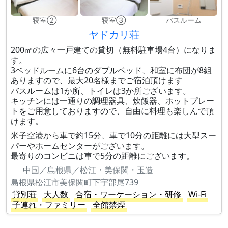
寝室②
寝室③
バスルーム
ヤドカリ荘
200㎡の広々一戸建ての貸切（無料駐車場4台）になりま
す。
3ベッドルームに6台のダブルベッド、和室に布団が8組
ありますので、最大20名様までご宿泊頂けます
バスルームは1か所、トイレは3か所ございます。
キッチンには一通りの調理器具、炊飯器、ホットプレー
トをご用意しておりますので、自由に料理も楽しんで頂
けます。
米子空港から車で約15分、車で10分の距離には大型スー
パーやホームセンターがございます。
最寄りのコンビニは車で5分の距離にございます。
中国／島根県／松江・美保関・玉造
島根県松江市美保関町下宇部尾739
貸別荘
大人数
合宿・ワーケーション・研修
Wi-Fi
子連れ・ファミリー
全館禁煙