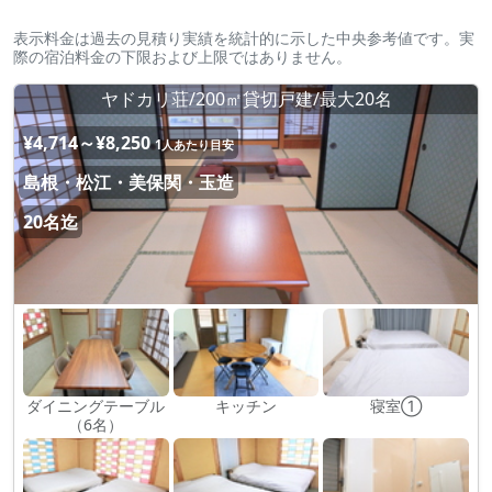
表示料金は過去の見積り実績を統計的に示した中央参考値です。実
際の宿泊料金の下限および上限ではありません。
ヤドカリ荘/200㎡貸切戸建/最大20名
¥4,714～¥8,250
1人あたり目安
島根・松江・美保関・玉造
20名迄
ダイニングテーブル
キッチン
寝室①
（6名）