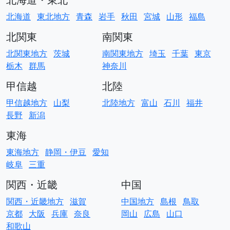
北海道
東北地方
青森
岩手
秋田
宮城
山形
福島
北関東
南関東
北関東地方
茨城
南関東地方
埼玉
千葉
東京
栃木
群馬
神奈川
甲信越
北陸
甲信越地方
山梨
北陸地方
富山
石川
福井
長野
新潟
東海
東海地方
静岡・伊豆
愛知
岐阜
三重
関西・近畿
中国
関西・近畿地方
滋賀
中国地方
島根
鳥取
京都
大阪
兵庫
奈良
岡山
広島
山口
和歌山