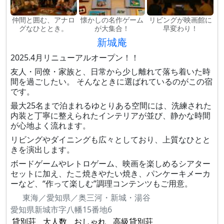
仲間と囲む、アナロ
懐かしの名作ゲーム
リビングが映画館に
グなひととき。
が大集合！
早変わり！
新城庵
2025.4月リニューアルオープン！！
友人・同僚・家族と、日常から少し離れて落ち着いた時
間を過ごしたい。 そんなときに選ばれているのがこの宿
です。
最大25名まで泊まれるゆとりある空間には、洗練された
内装と丁寧に整えられたインテリアが並び、静かな時間
が心地よく流れます。
リビングやダイニングも広々としており、上質なひとと
きを演出します。
ボードゲームやレトロゲーム、映画を楽しめるシアター
セットに加え、たこ焼きやたい焼き、パンケーキメーカ
ーなど、“作って楽しむ”調理コンテンツもご用意。
東海／愛知県／奥三河・新城・湯谷
愛知県新城市字八幡15番地6
貸別荘
大人数
おしゃれ
高級貸別荘