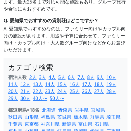
ます。最大25名まで対応可能な施設もあり、グループ旅行
や合宿にもおすすめです。
Q. 愛知県でおすすめの貸別荘はどこですか？
A. 愛知県でおすすめなのは、ファミリー向けやカップル向
けの施設があります。用途や予算に合わせて、ファミリー
向け・カップル向け・大人数グループ向けなどからお選び
いただけます。
カテゴリ検索
宿泊人数
2人
3人
4人
5人
6人
7人
8人
9人
10人
11人
12人
13人
14人
15人
16人
17人
18人
19人
20人
21人
22人
23人
24人
25人
26人
27人
28人
29人
30人
40人〜
50人〜
都道府県×18名
北海道
青森県
岩手県
宮城県
秋田県
山形県
福島県
茨城県
栃木県
群馬県
埼玉県
千葉県
東京都
神奈川県
新潟県
富山県
石川県