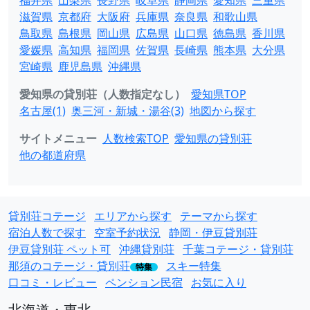
福井県
山梨県
長野県
岐阜県
静岡県
愛知県
三重県
滋賀県
京都府
大阪府
兵庫県
奈良県
和歌山県
鳥取県
島根県
岡山県
広島県
山口県
徳島県
香川県
愛媛県
高知県
福岡県
佐賀県
長崎県
熊本県
大分県
宮崎県
鹿児島県
沖縄県
愛知県の貸別荘（人数指定なし）
愛知県TOP
名古屋(1)
奥三河・新城・湯谷(3)
地図から探す
サイトメニュー
人数検索TOP
愛知県の貸別荘
他の都道府県
貸別荘コテージ
エリアから探す
テーマから探す
宿泊人数で探す
空室予約状況
静岡・伊豆貸別荘
伊豆貸別荘 ペット可
沖縄貸別荘
千葉コテージ・貸別荘
那須のコテージ・貸別荘
スキー特集
特集
口コミ・レビュー
ペンション民宿
お気に入り
北海道・東北