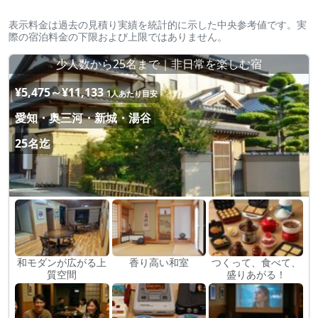
表示料金は過去の見積り実績を統計的に示した中央参考値です。実
際の宿泊料金の下限および上限ではありません。
少人数から25名まで｜非日常を楽しむ宿
¥5,475～¥11,133
1人あたり目安
愛知・奥三河・新城・湯谷
25名迄
和モダンが広がる上
香り高い和室
つくって、食べて、
質空間
盛りあがる！