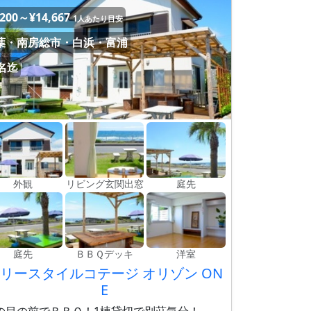
,200～¥14,667
1人あたり目安
葉・南房総市・白浜・富浦
0名迄
外観
リビング玄関出窓
庭先
庭先
ＢＢＱデッキ
洋室
リースタイルコテージ オリゾン ON
E