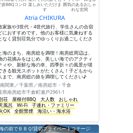
で炭BBQコンロ
楽しみいただけま
囲気のあるおしゃ
す
れな玄関
Atria CHIKURA
数家族や3世代・4世代旅行、学生さんの合宿
どにおすすめです。他のお客様に気兼ねする
となく貸別荘気分でゆっくりお過ごしくださ
。
と海のまち、南房総を満喫！南房総周辺は、
物の花摘みをはじめ、美しい海でのアクティ
ティや、新鮮な海の幸、四季折々の風景が堪
できる観光スポットがたくさん！子どもから
人まで、南房総の旅を満喫してください♪
南関東／千葉県／南房総市・千倉
葉県南房総市千倉町瀬戸2961-1
別荘
屋根付BBQ
大人数
おしゃれ
天風呂
Wi-Fi
子連れ・ファミリー
火OK
全館禁煙
海沿い・海水浴
海の前でＢＢＱ!貸切プライベートコテージ