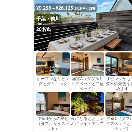
¥9,258～¥26,125
1人あたり目安
千葉・鴨川
20名迄
オープンなリビン
洋室A（ダブルサ
リビングかも
グとダイニング
イズベッドと二段
並木の景色を
ベッド）
めます
洋室Bからの景色
夜になるとおしゃ
洋室C（ダブ
（ダブルサイズベ
れにライトアップ
イズベッドと
ッド）
ベッド）