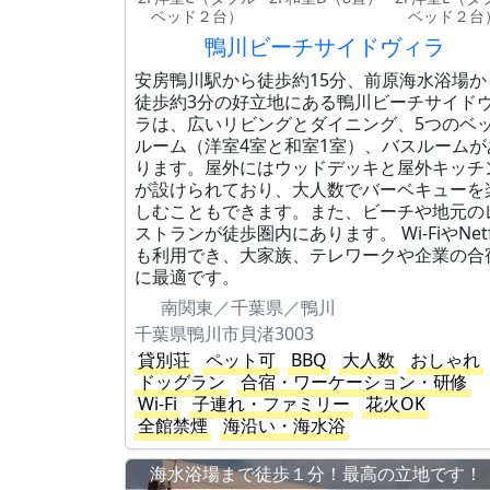
ベッド２台）
ベッド２台
鴨川ビーチサイドヴィラ
安房鴨川駅から徒歩約15分、前原海水浴場か
徒歩約3分の好立地にある鴨川ビーチサイド
ラは、広いリビングとダイニング、5つのベ
ルーム（洋室4室と和室1室）、バスルームが
ります。屋外にはウッドデッキと屋外キッチ
が設けられており、大人数でバーベキューを
しむこともできます。また、ビーチや地元の
ストランが徒歩圏内にあります。 Wi-FiやNetfl
も利用でき、大家族、テレワークや企業の合
に最適です。
南関東／千葉県／鴨川
千葉県鴨川市貝渚3003
貸別荘
ペット可
BBQ
大人数
おしゃれ
ドッグラン
合宿・ワーケーション・研修
Wi-Fi
子連れ・ファミリー
花火OK
全館禁煙
海沿い・海水浴
海水浴場まで徒歩１分！最高の立地です！