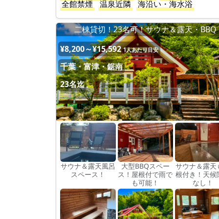
全館禁煙
温泉近隣
海沿い・海水浴
二棟貸切！23名可！サウナ＆露天・BBQ
¥8,200～¥15,592
1人あたり目安
千葉・富津・鋸南
23名迄
サウナ＆露天風呂
大型BBQスペー
サウナ＆露天
スペース！
ス！屋根付で雨で
根付き！天候
も可能！
なし！