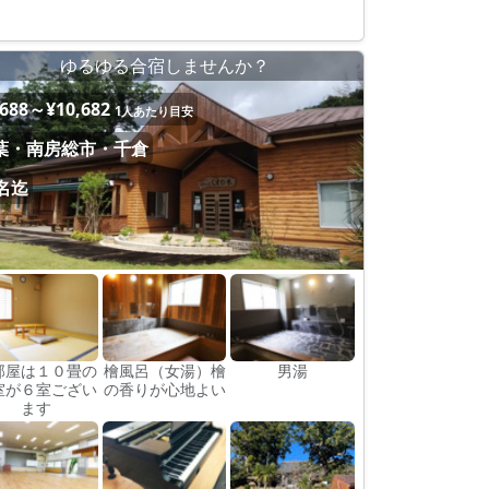
ゆるゆる合宿しませんか？
,688～¥10,682
1人あたり目安
葉・南房総市・千倉
0名迄
部屋は１０畳の
檜風呂（女湯）檜
男湯
室が６室ござい
の香りが心地よい
ます