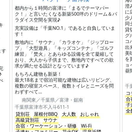
海
澄
都内から１時間の富津に「まるでテーマパー
に
ク！」と言いたくなる新築500坪のドリーム＆パ
少
ラダイス空間を実現♪
同
キ
充実設備は「千葉NO.1」であると自負していま
貸
す！
グ
。
コ
敷地内に「サウナ」「カラオケ」「ジップロー
出
プ」「大型遊具」「キッズコンテナ」「ゴルフ
ます
美
練習」「焚火」とあらゆる設備を全て凝縮して
を
おり、大人から子供まで、敷地内ですべての欲
ョ
求が満たせる設計となっています♪
完
昼
もちろん建物も新築！
♪
最大18名まで宿泊可能な建物は広いリビング、
べ
複数の寝室スペース、複数トイレとニーズを問
千
わずすべて…
コ
合
南関東／千葉県／富津・鋸南
子
千葉県富津市不入斗611-1
全
貸別荘
屋根付BBQ
大人数
おしゃれ
高級貸別荘
サウナ
合宿・ワーケーション・研修
Wi-Fi
子連れ・ファミリー
花火OK
温泉近隣