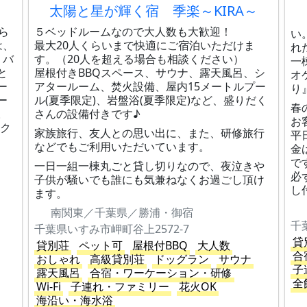
太陽と星が輝く宿 季楽～KIRA～
『
ら
５ベッドルームなので大人数も大歓迎！
い
は、
最大20人くらいまで快適にご宿泊いただけま
れ
、バ
す。（20人を超える場合も相談ください）
一
と
屋根付きBBQスペース、サウナ、露天風呂、シ
オ
ー
アタールーム、焚火設備、屋内15メートルプー
り
ー
ル(夏季限定)、岩盤浴(夏季限定)など、盛りだく
春
。
さんの設備付きです♪
お
ーク
家族旅行、友人との思い出に、また、研修旅行
平
などでもご利用いただいています。
金
で
一日一組一棟丸ごと貸し切りなので、夜泣きや
必
子供が騒いでも誰にも気兼ねなくお過ごし頂け
し
ます。
南関東／千葉県／勝浦・御宿
千
千葉県いすみ市岬町谷上2572-7
貸
貸別荘
ペット可
屋根付BBQ
大人数
合
おしゃれ
高級貸別荘
ドッグラン
サウナ
子
露天風呂
合宿・ワーケーション・研修
全
Wi-Fi
子連れ・ファミリー
花火OK
海沿い・海水浴