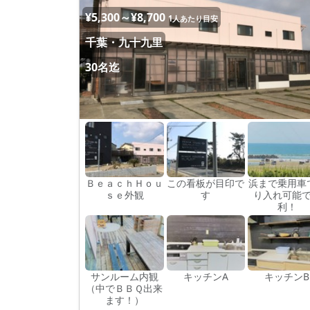
¥5,300～¥8,700
1人あたり目安
千葉・九十九里
30名迄
ＢｅａｃｈＨｏｕ
この看板が目印で
浜まで乗用車
ｓｅ外観
す
り入れ可能
利！
サンルーム内観
キッチンA
キッチンB
（中でＢＢＱ出来
ます！）