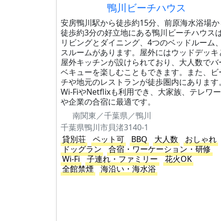
鴨川ビーチハウス
安房鴨川駅から徒歩約15分、前原海水浴場か
徒歩約3分の好立地にある鴨川ビーチハウス
リビングとダイニング、4つのベッドルーム
スルームがあります。屋外にはウッドデッキ
屋外キッチンが設けられており、大人数でバ
ベキューを楽しむこともできます。また、ビ
チや地元のレストランが徒歩圏内にあります
Wi-FiやNetflixも利用でき、大家族、テレワ
や企業の合宿に最適です。
南関東／千葉県／鴨川
千葉県鴨川市貝渚3140-1
貸別荘
ペット可
BBQ
大人数
おしゃれ
ドッグラン
合宿・ワーケーション・研修
Wi-Fi
子連れ・ファミリー
花火OK
全館禁煙
海沿い・海水浴