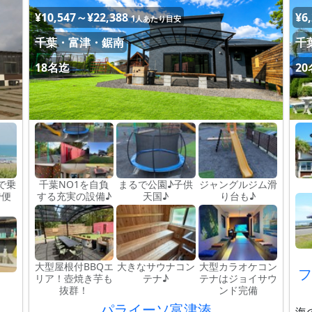
¥10,547～¥22,388
¥6
1人あたり目安
千葉・富津・鋸南
千
18名迄
2
で乗
千葉NO1を自負
まるで公園♪子供
ジャングルジム滑
で便
する充実の設備♪
天国♪
り台も♪
大型屋根付BBQエ
大きなサウナコン
大型カラオケコン
フ
リア！壺焼き芋も
テナ♪
テナはジョイサウ
抜群！
ンド完備
パライーソ富津湊