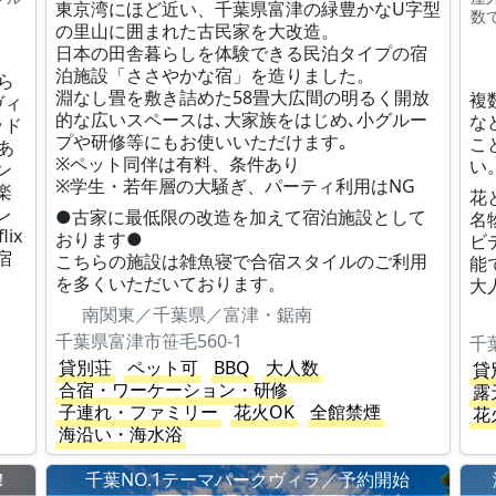
東京湾にほど近い、千葉県富津の緑豊かなU字型
）
数
の里山に囲まれた古民家を大改造。
日本の田舎暮らしを体験できる民泊タイプの宿
泊施設「ささやかな宿」を造りました。
ら
淵なし畳を敷き詰めた58畳大広間の明るく開放
複
ヴィ
的な広いスペースは､大家族をはじめ､小グルー
な
ッド
プや研修等にもお使いいただけます｡
こ
あ
※ペット同伴は有料、条件あり
い
ン
※学生・若年層の大騒ぎ、パーティ利用はNG
楽
花
レ
●古家に最低限の改造を加えて宿泊施設として
名
ix
おります●
ビ
宿
こちらの施設は雑魚寝で合宿スタイルのご利用
能
を多くいただいております。
大
南関東／千葉県／富津・鋸南
千葉県富津市笹毛560-1
千
貸別荘
ペット可
BBQ
大人数
貸
合宿・ワーケーション・研修
露
子連れ・ファミリー
花火OK
全館禁煙
花
海沿い・海水浴
！
千葉NO.1テーマパークヴィラ／予約開始