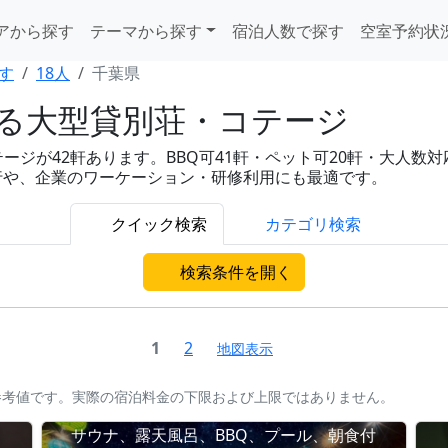
アから探す
テーマから探す
宿泊人数で探す
空室予約状
す
18人
千葉県
れる大型貸別荘・コテージ
ジが42軒あります。BBQ可41軒・ペット可20軒・大人数対応4
旅行や、企業のワーケーション・研修利用にも最適です。
クイック検索
カテゴリ検索
検索条件を開く
1
2
地図表示
参考値です。実際の宿泊料金の下限および上限ではありません。
サウナ、露天風呂、BBQ、プール、朝食付