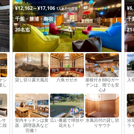
¥12,162～¥17,106
¥6
1人あたり目安
千葉・勝浦・御宿
千
20名迄
2
ヤシ
貸し切り露天風呂
六角ガゼボ
屋根付きBBQガー
入
楽し
デンは、雨でも安
心♪
ルサ
室内キッチンは食
広い裏庭で球技や
水風呂付の貸し切
浴
二段
器、調理器具など
花火も！
りサウナ
ラ
完備！