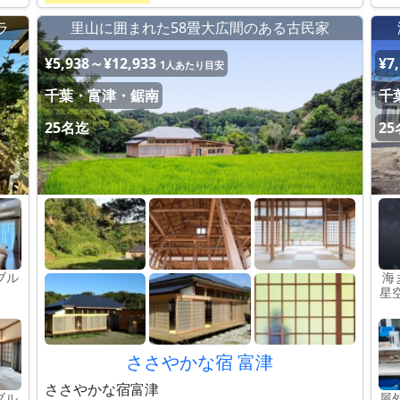
ラ
里山に囲まれた58畳大広間のある古民家
¥5,938～¥12,933
¥7
1人あたり目安
千葉・富津・鋸南
千
25名迄
2
ブル
海
）
星
ささやかな宿 富津
ささやかな宿富津
ブル
屋