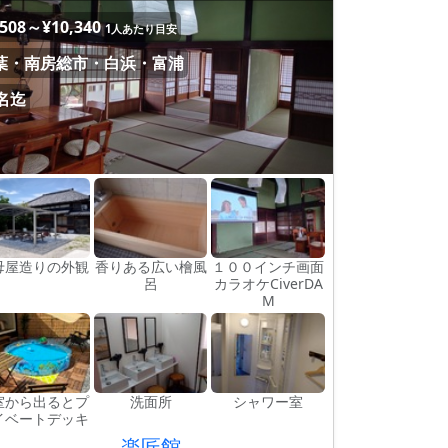
,508～¥10,340
1人あたり目安
葉・南房総市・白浜・富浦
1名迄
母屋造りの外観
香りある広い檜風
１００インチ画面
呂
カラオケCiverDA
M
室から出るとプ
洗面所
シャワー室
イベートデッキ
楽匠館