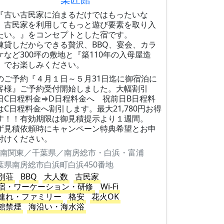
古い古民家に泊まるだけではもったいな
。古民家を利用してもっと遊び要素を取り入
たい。』をコンセプトとした宿です。
棟貸しだからできる贅沢、BBQ、宴会、カラ
ケなど300坪の敷地と『築110年の入母屋造
』でお楽しみください。
のご予約『４月１日～５月31日迄に御宿泊に
客様』ご予約受付開始しました。大幅割引
日C日程料金⇒D日程料金へ 祝前日B日程料
はC日程料金へ割引します。最大21,780円お得
す！！有効期限は御見積提示より１週間。
ず見積依頼時にキャンペーン特典希望とお申
付けください。
南関東／千葉県／南房総市・白浜・富浦
葉県南房総市白浜町白浜450番地
別荘
BBQ
大人数
古民家
宿・ワーケーション・研修
Wi-Fi
連れ・ファミリー
格安
花火OK
館禁煙
海沿い・海水浴