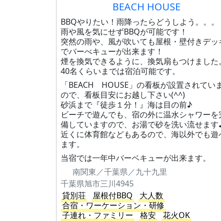
BEACH HOUSE
BBQやりたい！雨降ったらどうしよう。。。
雨や風を気にせずBBQが可能です！
突然の雨や、風が吹いても屋根・壁付きデッ
でバーべキューが出来ます！
煙を換気できるように、換気扇もつけました
40名くらいまでは宿泊可能です。
「BEACH HOUSE」の看板が設置されてい
ので、看板目安にお越し下さい(^^)
砂浜まで『徒歩１分！』海は目の前♪
ビーチで遊んでも、宿の外に温水シャワーを
備していますので、お湯で砂を洗い流せます
近くに体育館などもあるので、海以外でも遊
ます。
当宿では一年中バーベキューが出来ます。
南関東／千葉県／九十九里
千葉県旭市三川4945
貸別荘
屋根付BBQ
大人数
合宿・ワーケーション・研修
子連れ・ファミリー
格安
花火OK