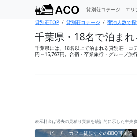
貸別荘コテージ
エリ
貸別荘TOP
貸別荘コテージ
宿泊人数で探
千葉県・18名で泊ま
千葉県には、18名以上で泊まれる貸別荘・コテー
円～15,767円。合宿・卒業旅行・グループ
表示料金は過去の見積り実績を統計的に示した中央
ビーチ、カフェ徒歩すぐのBBQ可施設