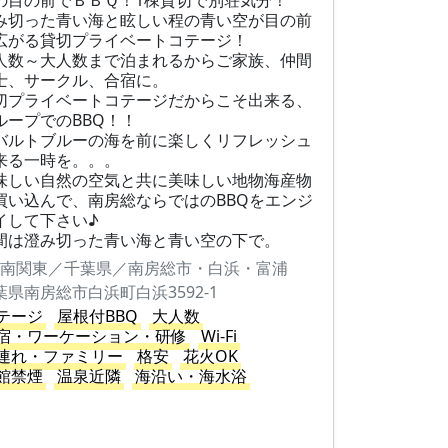
の目の前でＢＢＱ！1棟貸切で別荘気分！
み切った青い海と眩しい程の青い空が目の前
広がる貸切プライベートコテージ！
人数～大人数まで泊まれるからご家族、仲間
士、サークル、合宿に。
切プライベートコテージだからこそ出来る、
ループでのBBQ！！
バルトブルーの海を前に楽しくリフレッシュ
来る一時を。。。
味しい自然の空気と共に美味しい地物海産物
買い込んで、南房総ならではのBBQをエンジ
イして下さい♪
間は澄み切った青い海と青い空の下で。
南関東／千葉県／南房総市・白浜・富浦
葉県南房総市白浜町白浜3592-1
テージ
屋根付BBQ
大人数
宿・ワーケーション・研修
Wi-Fi
連れ・ファミリー
格安
花火OK
館禁煙
温泉近隣
海沿い・海水浴