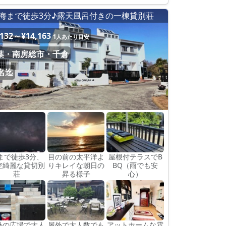
海まで徒歩3分♪露天風呂付きの一棟貸別荘
,132～¥14,163
1人あたり目安
葉・南房総市・千倉
5名迄
まで徒歩3分、
目の前の太平洋よ
屋根付テラスでB
空綺麗な貸切別
りキレイな朝日の
BQ（雨でも安
荘
昇る様子
心）
外の広場で大人
屋外で大人数でも
アットホームな雰