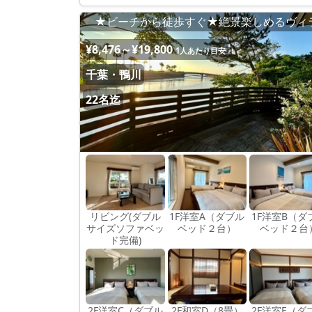
★ビーチから徒歩すぐ★絶景楽しめるヴィ
¥8,476～¥19,800
1人あたり目安
千葉・鴨川
22名迄
リビング(ダブル
1F洋室A（ダブル
1F洋室B（ダ
サイズソファベッ
ベッド２台）
ベッド２台
ド完備)
2F洋室C（ダブル
2F和室D（8畳）
2F洋室E（ダ