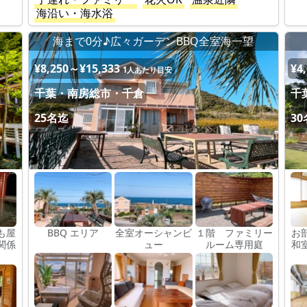
海沿い・海水浴
海まで0分♪広々ガーデンBBQ全室海一望
¥8,250～¥15,333
¥4
1人あたり目安
千葉・南房総市・千倉
千
25名迄
3
も屋
BBQ エリア
全室オーシャンビ
１階 ファミリー
お
関係
ュー
ルーム専用庭
和