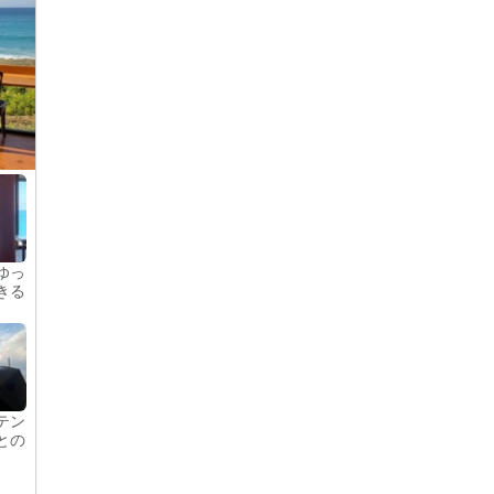
ゆっ
きる
テン
との