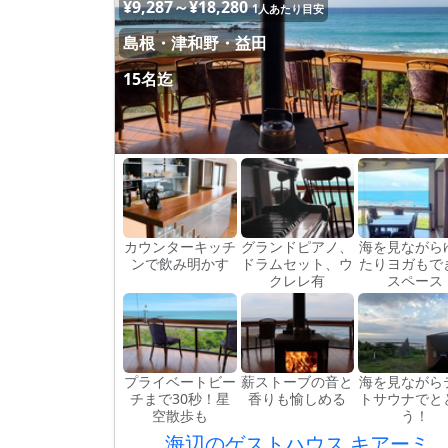
¥9,287～¥18,280
1人あたり目安
島根・津和野・益田
15名迄
カウンターキッチ
グランドピアノ、
海を見ながら
ンで飲み明かす
ドラムセット、ウ
たりヨガもで
クレレ有
スペース
プライベートビー
薪ストーブの音と
海を見ながら
チまで30秒！星
香りも愉しめる
トサウナでと
空散歩も
う！
海辺のゲストハウス キアーミ