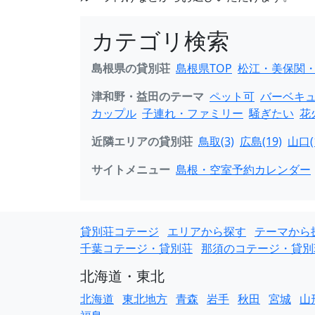
カテゴリ検索
島根県の貸別荘
島根県TOP
松江・美保関・玉
津和野・益田のテーマ
ペット可
バーベキ
カップル
子連れ・ファミリー
騒ぎたい
花
近隣エリアの貸別荘
鳥取(3)
広島(19)
山口(
サイトメニュー
島根・空室予約カレンダー
貸別荘コテージ
エリアから探す
テーマから
千葉コテージ・貸別荘
那須のコテージ・貸別
北海道・東北
北海道
東北地方
青森
岩手
秋田
宮城
山