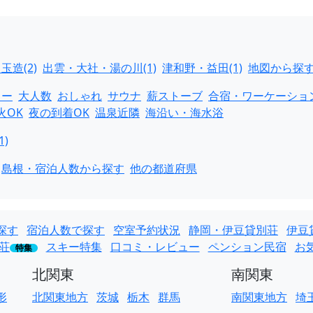
造(2)
出雲・大社・湯の川(1)
津和野・益田(1)
地図から探
ュー
大人数
おしゃれ
サウナ
薪ストーブ
合宿・ワーケーショ
火OK
夜の到着OK
温泉近隣
海沿い・海水浴
1)
島根・宿泊人数から探す
他の都道府県
探す
宿泊人数で探す
空室予約状況
静岡・伊豆貸別荘
伊豆
荘
スキー特集
口コミ・レビュー
ペンション民宿
お
特集
北関東
南関東
形
北関東地方
茨城
栃木
群馬
南関東地方
埼