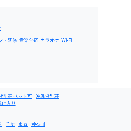
す
ン・研修
音楽合宿
カラオケ
Wi-Fi
貸別荘 ペット可
沖縄貸別荘
気に入り
玉
千葉
東京
神奈川