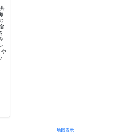
と共
海
の
宿
を
み
シ
りや
ケ
地図表示