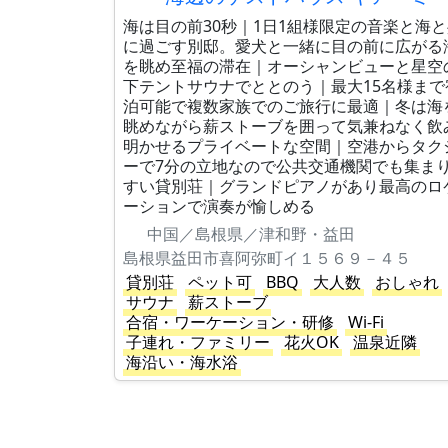
海は目の前30秒｜1日1組様限定の音楽と海
に過ごす別邸。愛犬と一緒に目の前に広がる
を眺め至福の滞在｜オーシャンビューと星空
下テントサウナでととのう｜最大15名様まで
泊可能で複数家族でのご旅行に最適｜冬は海
眺めながら薪ストーブを囲って気兼ねなく飲
明かせるプライベートな空間｜空港からタク
ーで7分の立地なので公共交通機関でも集ま
すい貸別荘｜グランドピアノがあり最高のロ
ーションで演奏が愉しめる
中国／島根県／津和野・益田
島根県益田市喜阿弥町イ１５６９－４５
貸別荘
ペット可
BBQ
大人数
おしゃれ
サウナ
薪ストーブ
合宿・ワーケーション・研修
Wi-Fi
子連れ・ファミリー
花火OK
温泉近隣
海沿い・海水浴