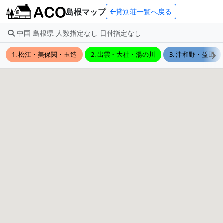
島根マップ
貸別荘一覧へ戻る
中国 島根県 人数指定なし 日付指定なし
1. 松江・美保関・玉造
2. 出雲・大社・湯の川
3. 津和野・益田